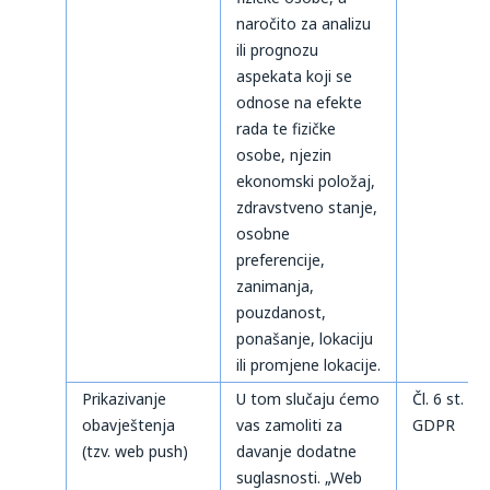
naročito za analizu
ili prognozu
aspekata koji se
odnose na efekte
rada te fizičke
osobe, njezin
ekonomski položaj,
zdravstveno stanje,
osobne
preferencije,
zanimanja,
pouzdanost,
ponašanje, lokaciju
ili promjene lokacije.
Prikazivanje
U tom slučaju ćemo
Čl. 6 st. 1 t
obavještenja
vas zamoliti za
GDPR
(tzv. web push)
davanje dodatne
suglasnosti. „Web