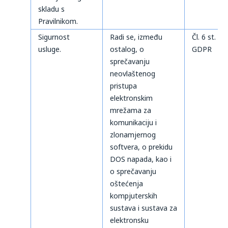
skladu s
Pravilnikom.
Sigurnost
Radi se, između
Čl. 6 st. 1 t
usluge.
ostalog, o
GDPR
sprečavanju
neovlaštenog
pristupa
elektronskim
mrežama za
komunikaciju i
zlonamjernog
softvera, o prekidu
DOS napada, kao i
o sprečavanju
oštećenja
kompjuterskih
sustava i sustava za
elektronsku