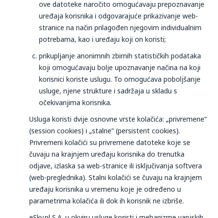
ove datoteke naročito omogućavaju prepoznavanje
uređaja korisnika i odgovarajuće prikazivanje web-
stranice na način prilagođen njegovim individualnim
potrebama, kao i uređaju koji on koristi;
prikupljanje anonimnih zbirnih statističkih podataka
koji omogućavaju bolje upoznavanje načina na koji
korisnici koriste uslugu. To omogućava poboljšanje
usluge, njene strukture i sadržaja u skladu s
očekivanjima korisnika.
Usluga koristi dvije osnovne vrste kolačića: „privremene”
(session cookies) i „stalne” (persistent cookies).
Privremeni kolačići su privremene datoteke koje se
čuvaju na krajnjem uređaju korisnika do trenutka
odjave, izlaska sa web-stranice ili isključivanja softvera
(web-preglednika). Stalni kolačići se čuvaju na krajnjem
uređaju korisnika u vremenu koje je određeno u
parametrima kolačića ili dok ih korisnik ne izbriše.
eSky.pl S.A. u okviru usluge koristi i mehanizme vanjskih