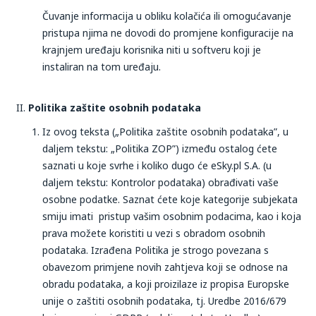
Čuvanje informacija u obliku kolačića ili omogućavanje
pristupa njima ne dovodi do promjene konfiguracije na
krajnjem uređaju korisnika niti u softveru koji je
instaliran na tom uređaju.
Politika zaštite osobnih podataka​
Iz ovog teksta („Politika zaštite osobnih podataka”, u
daljem tekstu: „Politika ZOP”) između ostalog ćete
saznati u koje svrhe i koliko dugo će eSky.pl S.A. (u
daljem tekstu: Kontrolor podataka) obrađivati vaše
osobne podatke. Saznat ćete koje kategorije subjekata
smiju imati pristup vašim osobnim podacima, kao i koja
prava možete koristiti u vezi s obradom osobnih
podataka. Izrađena Politika je strogo povezana s
obavezom primjene novih zahtjeva koji se odnose na
obradu podataka, a koji proizilaze iz propisa Europske
unije o zaštiti osobnih podataka, tj. Uredbe 2016/679