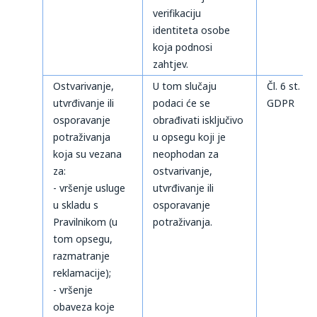
verifikaciju
identiteta osobe
koja podnosi
zahtjev.
Ostvarivanje,
U tom slučaju
Čl. 6 st. 1 t
utvrđivanje ili
podaci će se
GDPR
osporavanje
obrađivati isključivo
potraživanja
u opsegu koji je
koja su vezana
neophodan za
za:
ostvarivanje,
- vršenje usluge
utvrđivanje ili
u skladu s
osporavanje
Pravilnikom (u
potraživanja.
tom opsegu,
razmatranje
reklamacije);
- vršenje
obaveza koje