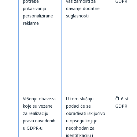
potrebe
vas zamoliti za
GDPR
prikazivanja
davanje dodatne
personalizirane
suglasnosti.
reklame
Vršenje obaveza
U tom slučaju
Čl. 6 st. 1 t
koje su vezane
podaci će se
GDPR
za realizaciju
obrađivati isključivo
prava navedenih
u opsegu koji je
u GDPR-u.
neophodan za
identifikaciju i