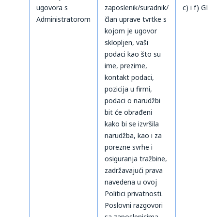
ugovora s
zaposlenik/suradnik/
c) i f) GDP
Administratorom
član uprave tvrtke s
kojom je ugovor
sklopljen, vaši
podaci kao što su
ime, prezime,
kontakt podaci,
pozicija u firmi,
podaci o narudžbi
bit će obrađeni
kako bi se izvršila
narudžba, kao i za
porezne svrhe i
osiguranja tražbine,
zadržavajući prava
navedena u ovoj
Politici privatnosti.
Poslovni razgovori
sa zaposlenicima