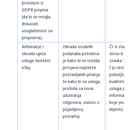
proizilaze iz
GDPR propisa
(da bi se mogla
dokazati
usuglašenost sa
propisima).
Arhiviranje i
Obrada osobnih
Čl. 6 stavk
obrada upita
podataka potrebna
slovo b te č
usluge Asistent
je kako bi se izvršila
stavka 1 s
eSky
provjera najčešće
f (u vezi s
postavljanih pitanja
poboljšan
te kako bi se usluga
kvalitete
proširila za nova
usluga pr
ažuriranja
informaci
odgovora, ovisno o
koje pruža
prijavljenoj
klijenti)
potražnji.