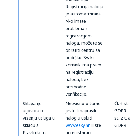
Registracija naloga
je automatizirana.
Ako imate
problema s
registracijom
naloga, možete se
obratiti centru za
podršku. Svaki
korisnik ima pravo
na registraciju
naloga, bez
prethodne
verifikacije.
Sklapanje
Neovisno o tome
Čl. 6 st. 1 t
ugovora o
jeste li napravili
GDPR i čl. 
vršenju usluga u
nalog u usluzi
st. 2 t. a)
skladu s
www.esky.hr
ili ste
GDPR
Pravilnikom.
neregistrirani