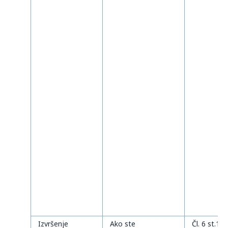
Izvršenje
Ako ste
Čl. 6 st.1 tč