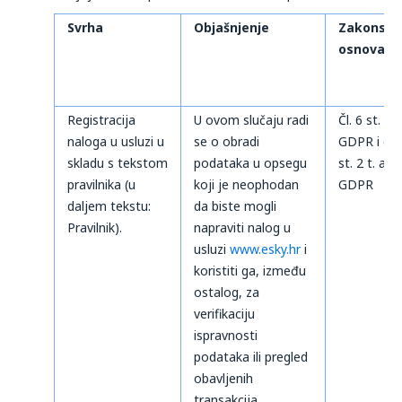
Svrha
Objašnjenje
Zakonska
osnova
Registracija
U ovom slučaju radi
Čl. 6 st. 1 t
naloga u usluzi u
se o obradi
GDPR i čl. 
skladu s tekstom
podataka u opsegu
st. 2 t. a)
pravilnika (u
koji je neophodan
GDPR
daljem tekstu:
da biste mogli
Pravilnik).
napraviti nalog u
usluzi
www.esky.hr
i
koristiti ga, između
ostalog, za
verifikaciju
ispravnosti
podataka ili pregled
obavljenih
transakcija.