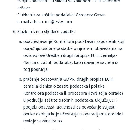
svojih zadataka – u skladu sa zakonom EU ili zakonom
države​.
Službenik za zaštitu podataka: Grzegorz Gawin
e-mail adresa: iod@esky.com
Službenik ima sljedeće zadatke:
obavještavanje Kontrolora podataka i zaposlenih koji
obrađuju osobne podatke o njihovim obavezama na
osnovu ove Uredbe i drugih propisa EU ili zemalja-
članica o zaštiti podataka, kao i davanje savjeta iz
tog područja;
praćenje poštovanja GDPR, drugih propisa EU ili
zemalja-članica o zaštiti podataka i politika
Kontrolora podataka ili procesora (izvršitelja obrade)
u području zaštite osobnih podataka, uključujući i
podjelu obaveza, aktivnosti za povećanje svijesti,
obuke osoblja koje učestvuje u operacijama obrade i
revizije vezane za to;