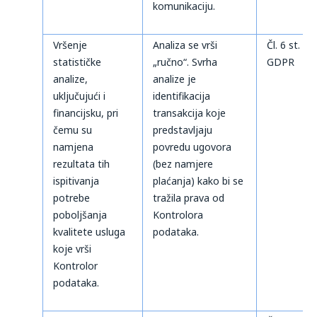
komunikaciju.
Vršenje
Analiza se vrši
Čl. 6 st. 1 t
statističke
„ručno“. Svrha
GDPR
analize,
analize je
uključujući i
identifikacija
financijsku, pri
transakcija koje
čemu su
predstavljaju
namjena
povredu ugovora
rezultata tih
(bez namjere
ispitivanja
plaćanja) kako bi se
potrebe
tražila prava od
poboljšanja
Kontrolora
kvalitete usluga
podataka.
koje vrši
Kontrolor
podataka.