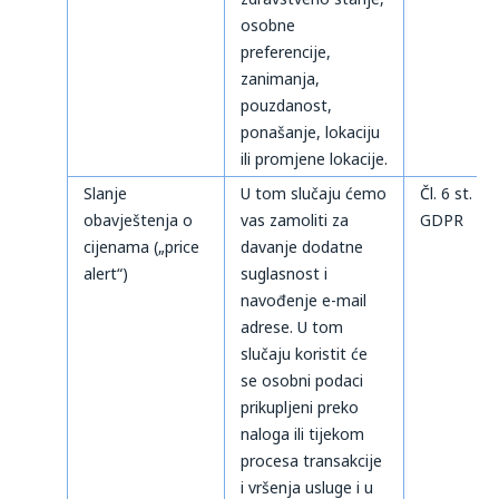
osobne
preferencije,
zanimanja,
pouzdanost,
ponašanje, lokaciju
ili promjene lokacije.
Slanje
U tom slučaju ćemo
Čl. 6 st. 1 t
obavještenja o
vas zamoliti za
GDPR
cijenama („price
davanje dodatne
alert“)
suglasnost i
navođenje e-mail
adrese. U tom
slučaju koristit će
se osobni podaci
prikupljeni preko
naloga ili tijekom
procesa transakcije
i vršenja usluge i u