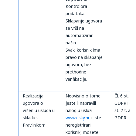
Kontrolora
podataka.
Sklapanje ugovora
se vrši na
automatiziran
način.
Svaki korisnik ima
pravo na sklapanje
ugovora, bez
prethodne
verifikacije.
Realizacija
Neovisno o tome
Čl. 6 st. 1 t
ugovora o
jeste li napravili
GDPR i čl. 
vršenju usluga u
nalog u usluzi
st. 2 t. a)
skladu s
www.esky.hr
ili ste
GDPR
Pravilnikom.
neregistrirani
korisnik, možete