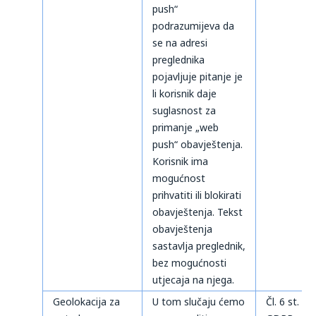
push“
podrazumijeva da
se na adresi
preglednika
pojavljuje pitanje je
li korisnik daje
suglasnost za
primanje „web
push“ obavještenja.
Korisnik ima
mogućnost
prihvatiti ili blokirati
obavještenja. Tekst
obavještenja
sastavlja preglednik,
bez mogućnosti
utjecaja na njega.
Geolokacija za
U tom slučaju ćemo
Čl. 6 st. 1 t