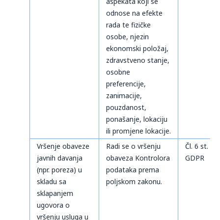
aspekata koji se
odnose na efekte
rada te fizičke
osobe, njezin
ekonomski položaj,
zdravstveno stanje,
osobne
preferencije,
zanimacije,
pouzdanost,
ponašanje, lokaciju
ili promjene lokacije.
Vršenje obaveze
Radi se o vršenju
Čl. 6 st. 1 t
javnih davanja
obaveza Kontrolora
GDPR
(npr. poreza) u
podataka prema
skladu sa
poljskom zakonu.
sklapanjem
ugovora o
vršenju usluga u