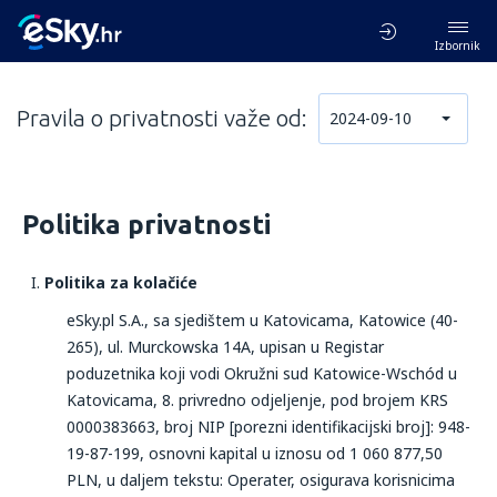
Izbornik
Pravila o privatnosti važe od:
2024-09-10
Politika privatnosti
Politika za kolačiće​
eSky.pl S.A., sa sjedištem u Katovicama, Katowice (40-
265), ul. Murckowska 14A, upisan u Registar
poduzetnika koji vodi Okružni sud Katowice-Wschód u
Katovicama, 8. privredno odjeljenje, pod brojem KRS
0000383663, broj NIP [porezni identifikacijski broj]: 948-
19-87-199, osnovni kapital u iznosu od 1 060 877,50
PLN, u daljem tekstu: Operater, osigurava korisnicima