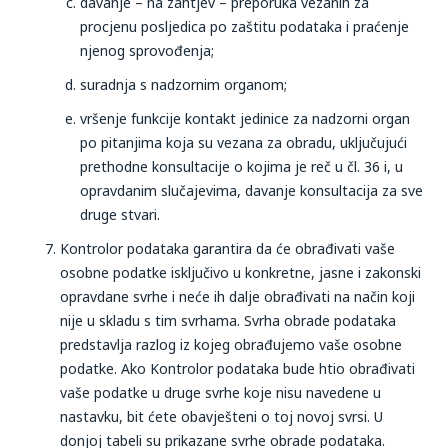
davanje – na zahtjev – preporuka vezanih za
procjenu posljedica po zaštitu podataka i praćenje
njenog sprovođenja;
suradnja s nadzornim organom;
vršenje funkcije kontakt jedinice za nadzorni organ
po pitanjima koja su vezana za obradu, uključujući
prethodne konsultacije o kojima je reč u čl. 36 i, u
opravdanim slučajevima, davanje konsultacija za sve
druge stvari.
Kontrolor podataka garantira da će obrađivati vaše
osobne podatke isključivo u konkretne, jasne i zakonski
opravdane svrhe i neće ih dalje obrađivati na način koji
nije u skladu s tim svrhama. Svrha obrade podataka
predstavlja razlog iz kojeg obrađujemo vaše osobne
podatke. Ako Kontrolor podataka bude htio obrađivati
vaše podatke u druge svrhe koje nisu navedene u
nastavku, bit ćete obavješteni o toj novoj svrsi. U
donjoj tabeli su prikazane svrhe obrade podataka.