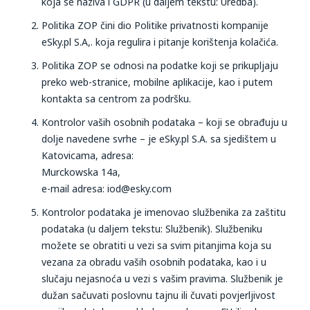
koja se naziva i GDPR (u daljem tekstu: Uredba).
Politika ZOP čini dio Politike privatnosti kompanije
eSky.pl S.A,. koja regulira i pitanje korištenja kolačića.
Politika ZOP se odnosi na podatke koji se prikupljaju
preko web-stranice, mobilne aplikacije, kao i putem
kontakta sa centrom za podršku.
Kontrolor vaših osobnih podataka – koji se obrađuju u
dolje navedene svrhe – je eSky.pl S.A. sa sjedištem u
Katovicama, adresa:
Murckowska 14a,
e-mail adresa: iod@esky.com
Kontrolor podataka je imenovao službenika za zaštitu
podataka (u daljem tekstu: Službenik). Službeniku
možete se obratiti u vezi sa svim pitanjima koja su
vezana za obradu vaših osobnih podataka, kao i u
slučaju nejasnoća u vezi s vašim pravima. Službenik je
dužan sačuvati poslovnu tajnu ili čuvati povjerljivost