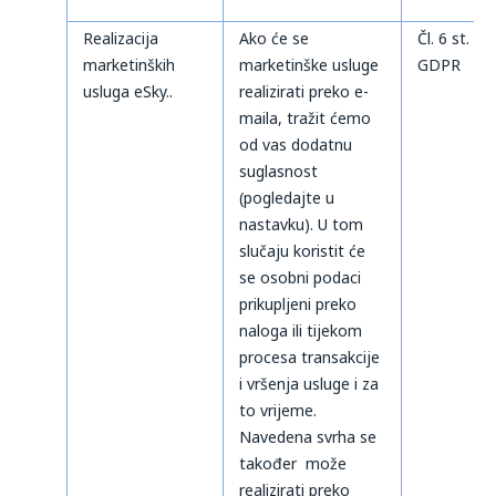
Realizacija
Ako će se
Čl. 6 st. 1 t
marketinških
marketinške usluge
GDPR
usluga eSky..
realizirati preko e-
maila, tražit ćemo
od vas dodatnu
suglasnost
(pogledajte u
nastavku). U tom
slučaju koristit će
se osobni podaci
prikupljeni preko
naloga ili tijekom
procesa transakcije
i vršenja usluge i za
to vrijeme.
Navedena svrha se
također može
realizirati preko