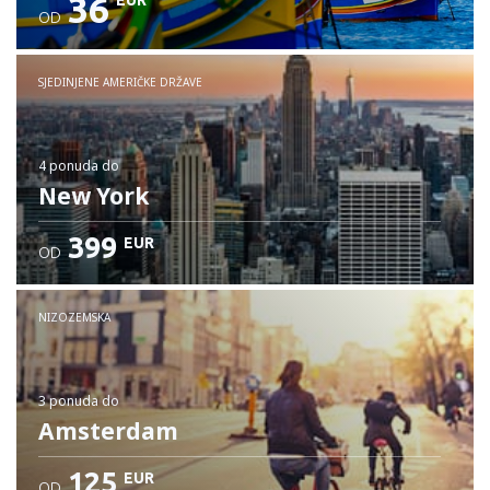
36
EUR
OD
SJEDINJENE AMERIČKE DRŽAVE
4 ponuda
do
New York
399
EUR
OD
NIZOZEMSKA
3 ponuda
do
Amsterdam
125
EUR
OD