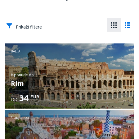
Prikaži filtere
ITALIJA
8 ponude
do
Rim
34
EUR
OD
ŠPANJOLSKA