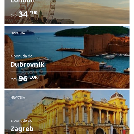
London
34
EUR
OD
HRVATSKA
4 ponuda
do
Dubrovnik
96
EUR
OD
HRVATSKA
8 ponude
do
Zagreb