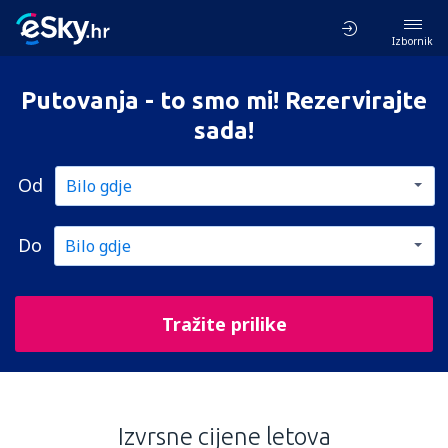
Izbornik
Putovanja - to smo mi! Rezervirajte
sada!
Od
Do
Tražite prilike
Izvrsne cijene letova