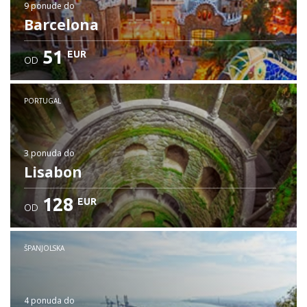
9 ponude
do
Barcelona
51
EUR
OD
PORTUGAL
3 ponuda
do
Lisabon
128
EUR
OD
ŠPANJOLSKA
4 ponuda
do