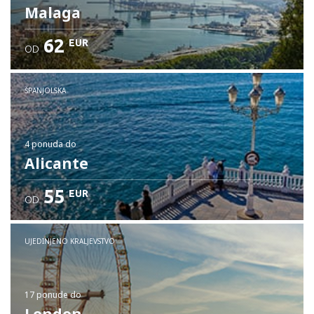
Malaga
62
EUR
OD
ŠPANJOLSKA
4 ponuda
do
Alicante
55
EUR
OD
UJEDINJENO KRALJEVSTVO
17 ponude
do