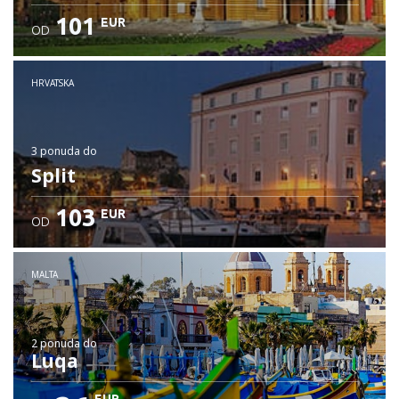
101
EUR
OD
HRVATSKA
3 ponuda
do
Split
103
EUR
OD
MALTA
2 ponuda
do
Luqa