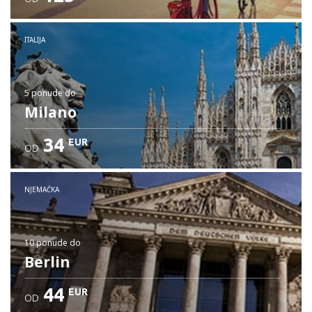
ITALIJA
5 ponude
do
Milano
34
EUR
OD
NJEMAČKA
10 ponude
do
Berlin
44
EUR
OD