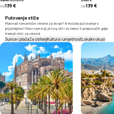
139 €
139 €
Od
Od
Putovanje stiže
Planiraš romantični vikend za dvoje? Ili možda putovanje s
prijateljima? Reci nam koji je tvoj stil i mi ćemo ti preporučiti gdje
trebaš otići za vikend.
Sunce i plaža
Za obitelji
Kultura i umjetnost
Lokalni okusi