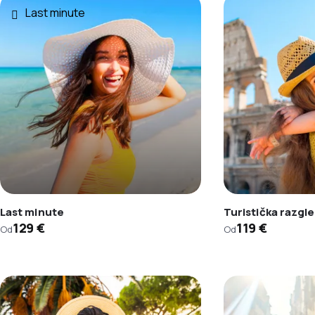
Last minute
Last minute
Turistička razgl
129 €
119 €
Od
Od