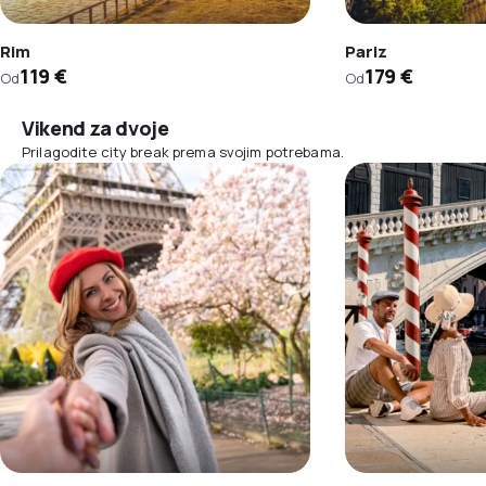
Rim
Pariz
119 €
179 €
Od
Od
Vikend za dvoje
Prilagodite city break prema svojim potrebama.