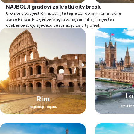
NAJBOLJI gradovi za kratki city break
Uronite u povijest Rima, otkrijte tajne Londona ili romantične
staze Pariza. Provjerite rang listu najzanimljivijih mjesta i
odaberite svoju sljedeću destinaciju za city break
Lo
Rim
Let+Hot
Pogledajte cijenu