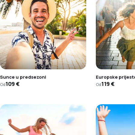
Sunce u predsezoni
Europske prijest
109 €
119 €
Od
Od