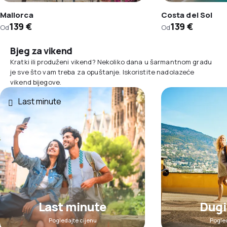
Mallorca
Costa del Sol
139 €
139 €
Od
Od
Bjeg za vikend
Kratki ili produženi vikend? Nekoliko dana u šarmantnom gradu
je sve što vam treba za opuštanje. Iskoristite nadolazeće
vikend bijegove.
Last minute
Last minute
Dugi
Pogledajte cijenu
Pogled