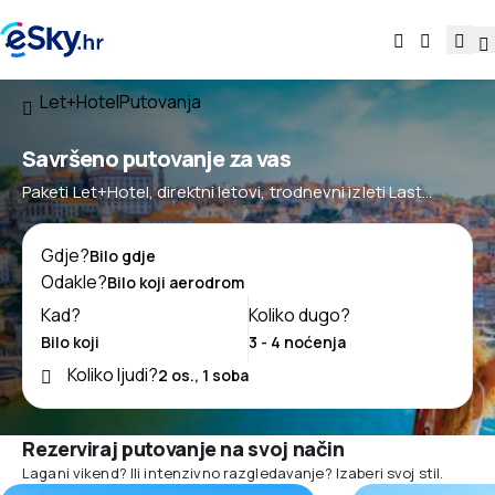
Let+Hotel
Putovanja
Savršeno putovanje za vas
Paketi Let+Hotel, direktni letovi, trodnevni izleti Last
Minute, vikend u inozemstvu
Gdje?
Odakle?
Kad?
Koliko dugo?
Koliko ljudi?
Rezerviraj putovanje na svoj način
Lagani vikend? Ili intenzivno razgledavanje? Izaberi svoj stil.