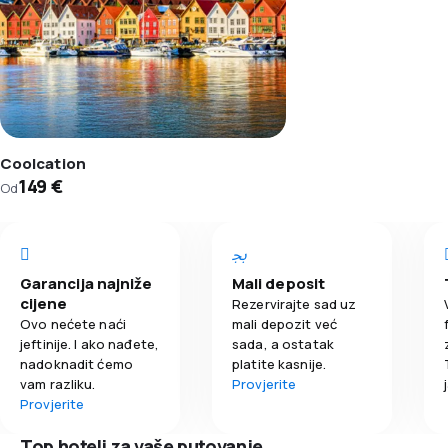
Coolcation
149 €
Od
Garancija najniže
Mali deposit
cijene
Rezervirajte sad uz
Ovo nećete naći
mali depozit već
jeftinije. I ako nađete,
sada, a ostatak
nadoknadit ćemo
platite kasnije.
vam razliku.
Provjerite
Provjerite
Top hoteli za vaše putovanje