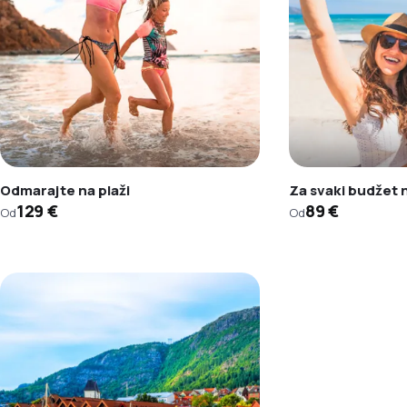
Odmarajte na plaži
Za svaki budžet
129 €
89 €
Od
Od