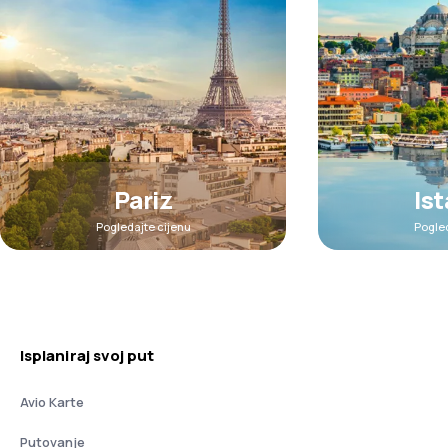
Pariz
Is
Pogledajte cijenu
Pogled
Isplaniraj svoj put
Avio Karte
Putovanje