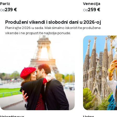
Pariz
Venecija
239 €
259 €
Od
Od
Produženi vikendi i slobodni dani u 2026-oj
Planirajte 2026-u sada. Maksimalno iskoristite produžene
vikende i ne propustite najbolje ponude.
Valentinovo
Uskrs