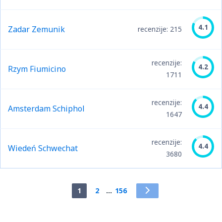
4.1
Zadar Zemunik
recenzije: 215
recenzije:
4.2
Rzym Fiumicino
1711
recenzije:
4.4
Amsterdam Schiphol
1647
recenzije:
4.4
Wiedeń Schwechat
3680
1
2
...
156