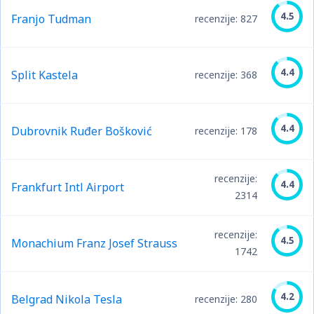
4.5
Franjo Tudman
recenzije: 827
4.4
Split Kastela
recenzije: 368
4.4
Dubrovnik Ruđer Bošković
recenzije: 178
recenzije:
4.4
Frankfurt Intl Airport
2314
recenzije:
4.5
Monachium Franz Josef Strauss
1742
4.2
Belgrad Nikola Tesla
recenzije: 280