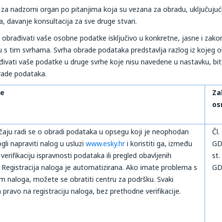
e za nadzorni organ po pitanjima koja su vezana za obradu, uključujuć
a, davanje konsultacija za sve druge stvari.
obrađivati vaše osobne podatke isključivo u konkretne, jasne i zakon
ladu s tim svrhama. Svrha obrade podataka predstavlja razlog iz koj
vati vaše podatke u druge svrhe koje nisu navedene u nastavku, bit 
brade podataka.
je
Za
os
aju radi se o obradi podataka u opsegu koji je neophodan
Čl.
gli napraviti nalog u usluzi
www.esky.hr
i koristiti ga, između
GDP
verifikaciju ispravnosti podataka ili pregled obavljenih
st.
. Registracija naloga je automatizirana. Ako imate problema s
GD
om naloga, možete se obratiti centru za podršku. Svaki
a pravo na registraciju naloga, bez prethodne verifikacije.