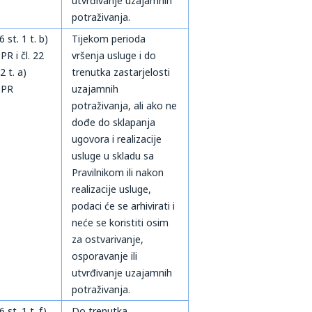
utvrđivanje uzajamnih
potraživanja.
 6 st. 1 t. b)
Tijekom perioda
R i čl. 22
vršenja usluge i do
 2 t. a)
trenutka zastarjelosti
PR
uzajamnih
potraživanja, ali ako ne
dođe do sklapanja
ugovora i realizacije
usluge u skladu sa
Pravilnikom ili nakon
realizacije usluge,
podaci će se arhivirati i
neće se koristiti osim
za ostvarivanje,
osporavanje ili
utvrđivanje uzajamnih
potraživanja.
 6 st. 1 t. f)
Do trenutka