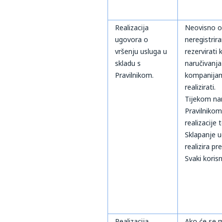
Realizacija
Neovisno o 
ugovora o
neregistrira
vršenju usluga u
rezervirati 
skladu s
naručivanja
Pravilnikom.
kompanijama
realizirati.
Tijekom nar
Pravilnikom)
realizacije
Sklapanje u
realizira p
Svaki koris
Realizacija
Ako će se m