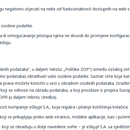
gu negativno utjecati na neke od funkcionalnosti dostupnih na web-s
ve osobne podatke.
ća ili omogućavanje pristupa njima ne dovodi do promjene konfiguracij
ređaju.
sobnih podataka”, u daljem tekstu: „Politika ZOP”) između ostalog ćet
rolor podataka) obrađivati vaše osobne podatke. Saznat ćete koje kat
 prava možete koristiti u vezi s obradom osobnih podataka. Izrađen
ji se odnose na obradu podataka, a koji proizilaze iz propisa Europs
DPR (u daljem tekstu: Uredba).
nosti kompanije eSky.pl S.A,. koja regulira i pitanje korištenja kolačića.
oji se prikupljaju preko web-stranice, mobilne aplikacije, kao i put
koji se obrađuju u dolje navedene svrhe – je eSky.pl S.A. sa sjedišt