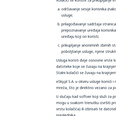
Kolačići se koriste za prikupljanje 
održavanje sesije korisnika (nak
usluge;
prilagođavanje sadržaja stranic
prepoznavanje uređaja korisnika
uređaju koji on koristi;
prikupljanje anonimnih zbirnih s
poboljšanje usluge, njene struktu
Usluga koristi dvije osnovne vrste k
datoteke koje se čuvaju na krajnjem 
Stalni kolačići se čuvaju na krajnje
eSky.pl S.A. u okviru usluge koristi
mreža, što je direktno vezano za po
U slučaju kad softver koji služi za
mogu u svakom trenutku izvršiti p
vrstu kolačića) ili izbrisati te dat
preglednika.