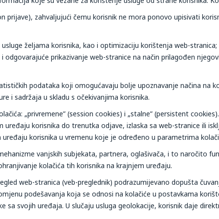
informacija koje su vezane za korištenje usluge od strane korisnika. K
on prijave), zahvaljujući čemu korisnik ne mora ponovo upisivati koris
a usluge željama korisnika, kao i optimizaciju korištenja web-strani
 i odgovarajuće prikazivanje web-stranice na način prilagođen njegov
tatističkih podataka koji omogućavaju bolje upoznavanje načina na ko
re i sadržaja u skladu s očekivanjima korisnika.
olačića: „privremene” (session cookies) i „stalne” (persistent cookies)
uređaju korisnika do trenutka odjave, izlaska sa web-stranice ili iskl
m uređaju korisnika u vremenu koje je određeno u parametrima kolačića 
 i mehanizme vanjskih subjekata, partnera, oglašivača, i to naročito f
hranjivanje kolačića tih korisnika na krajnjem uređaju.
 pregled web-stranica (veb-preglednik) podrazumijevano dopušta čuvanj
romjenu podešavanja koja se odnosi na kolačiće u postavkama korišt
oteke sa svojih uređaja. U slučaju usluga geolokacije, korisnik daje d