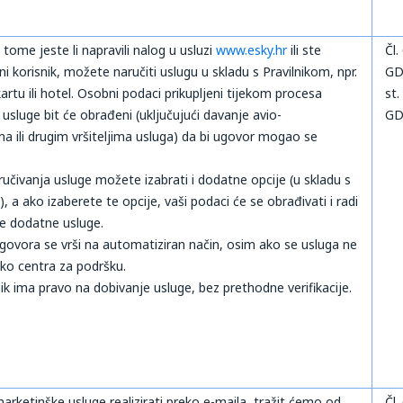
tome jeste li napravili nalog u usluzi
www.esky.hr
ili ste
Čl.
ni korisnik, možete naručiti uslugu u skladu s Pravilnikom, npr.
GDP
kartu ili hotel. Osobni podaci prikupljeni tijekom procesa
st.
 usluge bit će obrađeni (uključujući davanje avio-
GD
 ili drugim vršiteljima usluga) da bi ugovor mogao se
učivanja usluge možete izabrati i dodatne opcije (u skladu s
, a ako izaberete te opcije, vaši podaci će se obrađivati i radi
 te dodatne usluge.
govora se vrši na automatiziran način, osim ako se usluga ne
reko centra za podršku.
nik ima pravo na dobivanje usluge, bez prethodne verifikacije.
arketinške usluge realizirati preko e-maila, tražit ćemo od
Čl.