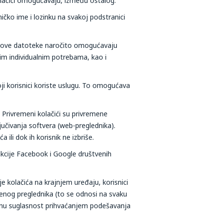
olačići omogućavaju, između ostalog:​
ničko ime i lozinku na svakoj podstranici
ca; ove datoteke naročito omogućavaju
im individualnim potrebama, kao i
ji korisnici koriste uslugu. To omogućava
. Privremeni kolačići su privremene
jučivanja softvera (web-preglednika).
ili dok ih korisnik ne izbriše.
unkcije Facebook i Google društvenih
e kolačića na krajnjem uređaju, korisnici
enog preglednika (to se odnosi na svaku
irektnu suglasnost prihvaćanjem podešavanja