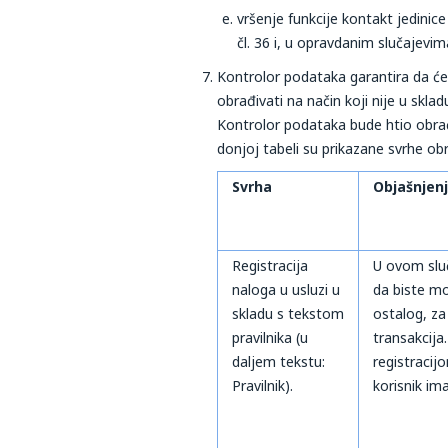
vršenje funkcije kontakt jedinic
čl. 36 i, u opravdanim slučajevim
Kontrolor podataka garantira da će 
obrađivati na način koji nije u sk
Kontrolor podataka bude htio obrađi
donjoj tabeli su prikazane svrhe o
Svrha
Objašnjen
Registracija
U ovom sluč
naloga u usluzi u
da biste mo
skladu s tekstom
ostalog, za 
pravilnika (u
transakcija
daljem tekstu:
registracij
Pravilnik).
korisnik im