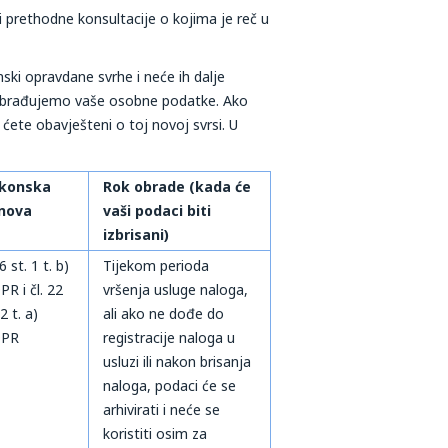
i prethodne konsultacije o kojima je reč u
ski opravdane svrhe i neće ih dalje
eg obrađujemo vaše osobne podatke. Ako
ćete obavješteni o toj novoj svrsi. U
konska
Rok obrade (kada će
nova
vaši podaci biti
izbrisani)
 6 st. 1 t. b)
Tijekom perioda
R i čl. 22
vršenja usluge naloga,
 2 t. a)
ali ako ne dođe do
PR
registracije naloga u
usluzi ili nakon brisanja
naloga, podaci će se
arhivirati i neće se
koristiti osim za