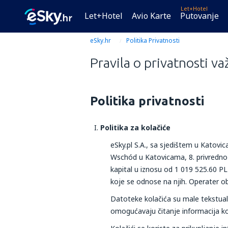
Let+Hotel
Let+Hotel
Avio Karte
Putovanje
eSky.hr
Politika Privatnosti
Pravila o privatnosti va
Politika privatnosti
Politika za kolačiće​
eSky.pl S.A., sa sjedištem u Katov
Wschód u Katovicama, 8. privredno 
kapital u iznosu od 1 019 525.60 PL
koje se odnose na njih. Operater ob
Datoteke kolačića su male tekstualn
omogućavaju čitanje informacija koj