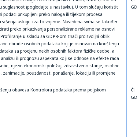
 suglasnost (pogledajte u nastavku). U tom slučaju koristit
GD
i podaci prikupljeni preko naloga ili tijekom procesa
 i vršenja usluge i za to vrijeme. Navedena svrha se također
irati preko prikazivanja personalizirane reklame na osnovi
. Profiliranje u skladu sa GDPR-om znači proizvoljni oblik
rane obrade osobnih podataka koji je osnovan na korištenju
ataka za procjenu nekih osobnih faktora fizičke osobe, a
 analizu ili prognozu aspekata koji se odnose na efekte rada
osobe, njezin ekonomski položaj, zdravstveno stanje, osobne
e, zanimacije, pouzdanost, ponašanje, lokaciju ili promjene
vršenju obaveza Kontrolora podataka prema poljskom
Čl.
GD