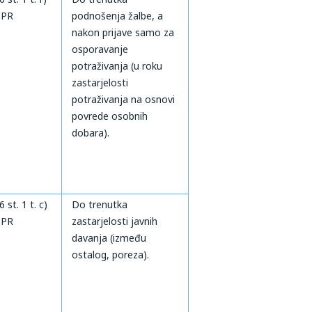
PR
podnošenja žalbe, a
nakon prijave samo za
osporavanje
potraživanja (u roku
zastarjelosti
potraživanja na osnovi
povrede osobnih
dobara).
 6 st. 1 t. c)
Do trenutka
PR
zastarjelosti javnih
davanja (između
ostalog, poreza).