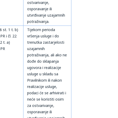
ostvarivanje,
osporavanje ili
utvrđivanje uzajamnih
potraživanja.
 6 st. 1 t. b)
Tijekom perioda
R i čl. 22
vršenja usluge i do
 2 t. a)
trenutka zastarjelosti
PR
uzajamnih
potraživanja, ali ako ne
dođe do sklapanja
ugovora i realizacije
usluge u skladu sa
Pravilnikom ili nakon
realizacije usluge,
podaci će se arhivirati i
neće se koristiti osim
za ostvarivanje,
osporavanje ili