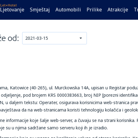
Let+Hotel
Ljetovanje
Smještaj
Automobili
Prilike
Atrakcije
T
že od:
2021-03-15
icama, Katowice (40-265), ul. Murckowska 14A, upisan u Registar podu
odjeljenje, pod brojem KRS 0000383663, broj NIP [porezni identifikac
N, u daljem tekstu: Operater, osigurava korisnicima web-stranica pra
avještava da na web-stranicama koristi tehnologiju kolačića i geolok
e informacije koje šalje web-server, a čuvaju se na strani korisnika.
e su u njima sadržane samo serveru koji ih je izradio.