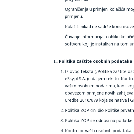
Ograničenja u primjeni kolačića mo
primjenu.
Kolačići nikad ne sadrže korisniko
Čuvanje informacija u obliku kolači
softveru koji je instaliran na tom u
Politika zaštite osobnih podataka​
Iz ovog teksta („Politika zaštite o
eSky.pl S.A. (u daljem tekstu: Kont
vašim osobnim podacima, kao i koja
obavezom primjene novih zahtjeva ko
Uredbe 2016/679 koja se naziva i G
Politika ZOP čini dio Politike privat
Politika ZOP se odnosi na podatke k
Kontrolor vaših osobnih podataka – 