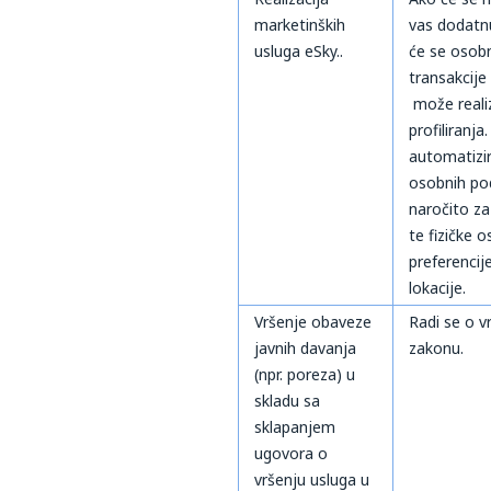
marketinških
vas dodatnu
usluga eSky..
će se osobn
transakcije
može realiz
profiliranja
automatizi
osobnih pod
naročito za
te fizičke 
preferencij
lokacije.
Vršenje obaveze
Radi se o 
javnih davanja
zakonu.
(npr. poreza) u
skladu sa
sklapanjem
ugovora o
vršenju usluga u