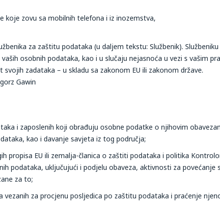
e koje zovu sa mobilnih telefona i iz inozemstva,
benika za zaštitu podataka (u daljem tekstu: Službenik). Službeniku 
vaših osobnih podataka, kao i u slučaju nejasnoća u vezi s vašim pra
ost svojih zadataka – u skladu sa zakonom EU ili zakonom države​.
egorz Gawin
taka i zaposlenih koji obrađuju osobne podatke o njihovim obaveza
podataka, kao i davanje savjeta iz tog područja;
propisa EU ili zemalja-članica o zaštiti podataka i politika Kontrolor
ih podataka, uključujući i podjelu obaveza, aktivnosti za povećanje s
zane za to;
a vezanih za procjenu posljedica po zaštitu podataka i praćenje nje