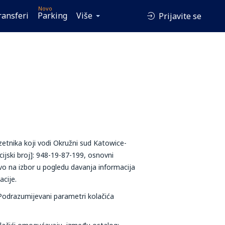
Novo
ransferi
Parking
Više
Prijavite se
zetnika koji vodi Okružni sud Katowice-
ijski broj]: 948-19-87-199, osnovni
vo na izbor u pogledu davanja informacija
acije.
 Podrazumijevani parametri kolačića