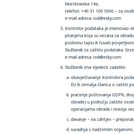
Murckowska 14a,
telefon: +40 31 100 5000 – za osob
e-mail adresa: iod@esky.com
Kontrolor podataka je imenovao služ
pitanjima koja su vezana za obradu 
poslovnu tajnu ili čuvati povjerljiv
Službenik za zaštitu podataka: Grz
e-mail adresa: iod@esky.com
Službenik ima sljedeće zadatke:
obavještavanje Kontrolora poda
EU ili zemalja-članica o zaštiti 
praćenje poštovanja GDPR, drugih 
obrade) u području zaštite osobn
operacijama obrade i revizije ve
davanje – na zahtjev – preporuk
suradnja s nadzornim organom;