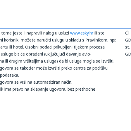
tome jeste li napravili nalog u usluzi
www.esky.hr
ili ste
Čl.
ni korisnik, možete naručiti uslugu u skladu s Pravilnikom, npr.
GDP
kartu ili hotel. Osobni podaci prikupljeni tijekom procesa
st.
 usluge bit će obrađeni (uključujući davanje avio-
GD
 ili drugim vršiteljima usluga) da bi usluga mogla se izvršiti.
govora se također može izvršiti preko centra za podršku
 podataka.
govora se vrši na automatiziran način.
nik ima pravo na sklapanje ugovora, bez prethodne