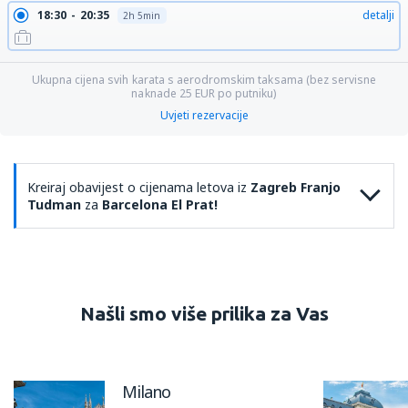
18:30
20:35
detalji
2h 5min
Ukupna cijena svih karata s aerodromskim taksama (bez servisne
naknade
25
EUR
po putniku)
Uvjeti rezervacije
Kreiraj obavijest o cijenama letova iz
Zagreb Franjo
Tudman
za
Barcelona El Prat!
Našli smo više prilika za Vas
Milano