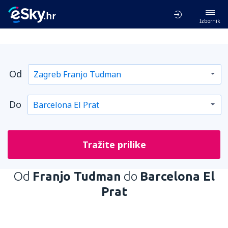
Izbornik
Od
Do
Tražite prilike
Od
Franjo Tudman
do
Barcelona El
Prat