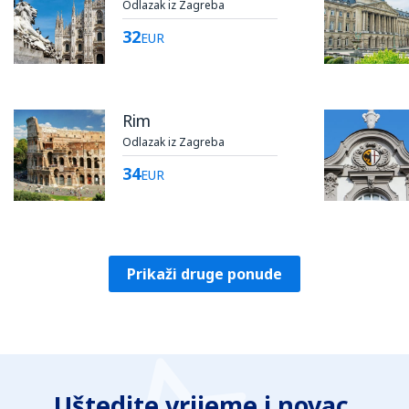
Odlazak iz Zagreba
32
EUR
Rim
Odlazak iz Zagreba
34
EUR
Prikaži druge ponude
Uštedite vrijeme i novac.