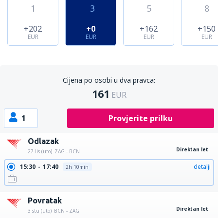
1
3
5
8
+202
+0
+162
+150
EUR
EUR
EUR
EUR
Cijena po osobi u dva pravca:
161
EUR
1
Provjerite prilku
Odlazak
Direktan let
27 lis (uto)
ZAG - BCN
15:30
17:40
detalji
2h 10min
Povratak
Direktan let
3 stu (uto)
BCN - ZAG