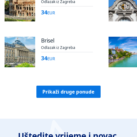
Odlazak iz Zagreba
34
EUR
Brisel
Odlazak iz Zagreba
34
EUR
Prikaži druge ponude
Uštedite vrijeme i novac.