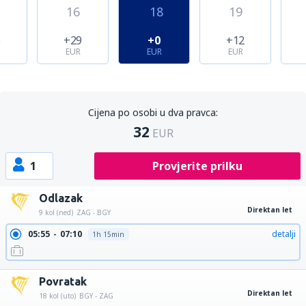
16
18
19
6
+29
+0
+12
EUR
EUR
EUR
Cijena po osobi u dva pravca:
32
EUR
1
Provjerite prilku
Odlazak
Direktan let
9 kol (ned)
ZAG - BGY
05:55
07:10
detalji
1h 15min
Povratak
Direktan let
18 kol (uto)
BGY - ZAG