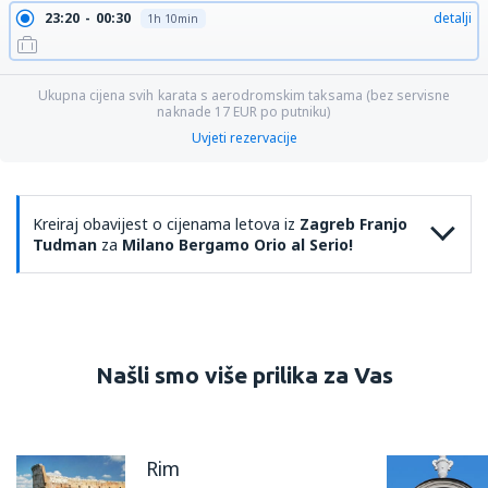
23:20
00:30
detalji
1h 10min
Ukupna cijena svih karata s aerodromskim taksama (bez servisne
naknade
17
EUR
po putniku)
Uvjeti rezervacije
Kreiraj obavijest o cijenama letova iz
Zagreb Franjo
Tudman
za
Milano Bergamo Orio al Serio!
Našli smo više prilika za Vas
Rim