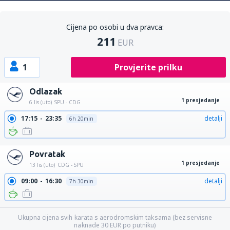
Cijena po osobi u dva pravca:
211
EUR
1
Provjerite prilku
Odlazak
1 presjedanje
6 lis (uto)
SPU - CDG
17:15
23:35
detalji
6h 20min
Povratak
1 presjedanje
13 lis (uto)
CDG - SPU
09:00
16:30
detalji
7h 30min
Ukupna cijena svih karata s aerodromskim taksama (bez servisne
naknade
30
EUR
po putniku)