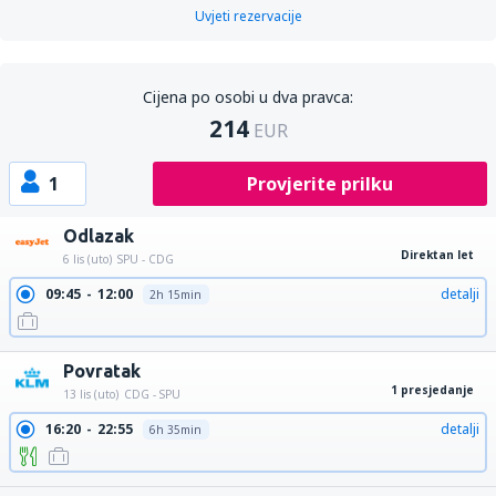
Uvjeti rezervacije
Cijena po osobi u dva pravca:
214
EUR
1
Provjerite prilku
Odlazak
Direktan let
6 lis (uto)
SPU - CDG
09:45
12:00
detalji
2h 15min
Povratak
1 presjedanje
13 lis (uto)
CDG - SPU
16:20
22:55
detalji
6h 35min