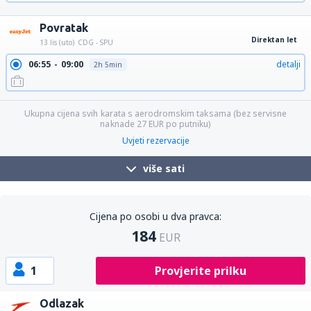
15:05
22:25
detalji
7h 20min
Povratak
Direktan let
13 lis (uto)
CDG - SPU
06:55
09:00
detalji
2h 5min
Ukupna cijena svih karata s aerodromskim taksama (bez servisne
naknade
27
EUR
po putniku)
Uvjeti rezervacije
više sati
Cijena po osobi u dva pravca:
184
EUR
1
Provjerite prilku
Odlazak