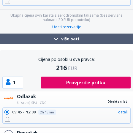
Ukupna cijena svih karata s aerodromskim taksama (bez servisne
naknade
30
EUR
po putniku)
Uvjeti rezervacije
više sati
Cijena po osobi u dva pravca:
216
EUR
1
Provjerite prilku
Odlazak
Direktan let
6 lis (uto)
SPU - CDG
09:45
12:00
detalji
2h 15min
Povratak