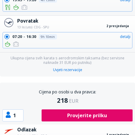
4h 15min
Povratak
2 presjedanja
13 lis (uto)
CDG - SPU
07:20
16:30
detalji
9h 10min
Ukupna cijena svih karata s aerodromskim taksama (bez servisne
naknade
31
EUR
po putniku)
Uvjeti rezervacije
Cijena po osobi u dva pravca:
218
EUR
1
Provjerite prilku
Odlazak
1 presjedanje