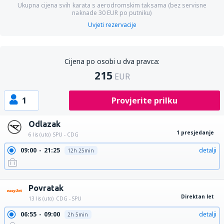
Ukupna cijena svih karata s aerodromskim taksama (bez servisne
naknade
30
EUR
po putniku)
Uvjeti rezervacije
Cijena po osobi u dva pravca:
215
EUR
1
Provjerite prilku
Odlazak
1 presjedanje
6 lis (uto)
SPU - CDG
09:00
21:25
detalji
12h 25min
09:00
15:50
detalji
6h 50min
Povratak
Direktan let
13 lis (uto)
CDG - SPU
06:55
09:00
detalji
2h 5min