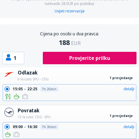
naknade
28
EUR
po putniku)
Uvjeti rezervacije
Cijena po osobi u dva pravca:
188
EUR
1
Provjerite prilku
Odlazak
1 presjedanje
6 lis (uto)
SPU - CDG
15:05
22:25
detalji
7h 20min
Povratak
1 presjedanje
13 lis (uto)
CDG - SPU
09:00
16:30
detalji
7h 30min