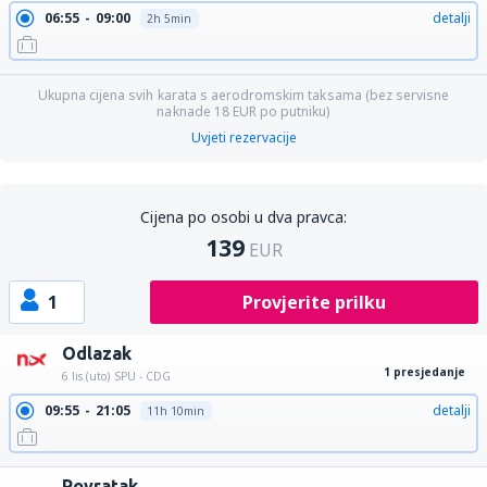
06:55
09:00
detalji
2h 5min
Ukupna cijena svih karata s aerodromskim taksama (bez servisne
naknade
18
EUR
po putniku)
Uvjeti rezervacije
Cijena po osobi u dva pravca:
139
EUR
1
Provjerite prilku
Odlazak
1 presjedanje
6 lis (uto)
SPU - CDG
09:55
21:05
detalji
11h 10min
Povratak