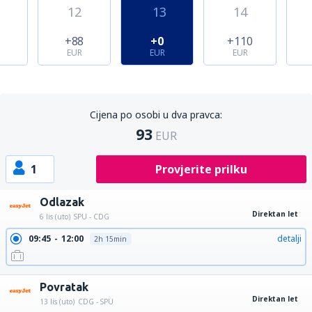
12
13
14
1
+88
+0
+110
EUR
EUR
EUR
Cijena po osobi u dva pravca:
93
EUR
1
Provjerite prilku
Odlazak
Direktan let
6 lis (uto)
SPU - CDG
09:45
12:00
detalji
2h 15min
Povratak
Direktan let
13 lis (uto)
CDG - SPU