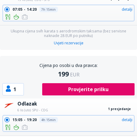
07:05
14:20
detalji
7h 15min
Ukupna cijena svih karata s aerodromskim taksama (bez servisne
naknade
28
EUR
po putniku)
Uvjeti rezervacije
Cijena po osobi u dva pravca:
199
EUR
1
Provjerite prilku
Odlazak
1 presjedanje
6 lis (uto)
SPU - CDG
15:05
19:20
detalji
4h 15min