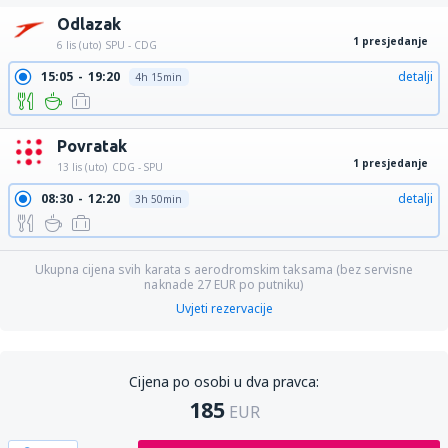
Odlazak
1 presjedanje
6 lis (uto)
SPU - CDG
15:05
19:20
detalji
4h 15min
Povratak
1 presjedanje
13 lis (uto)
CDG - SPU
08:30
12:20
detalji
3h 50min
Ukupna cijena svih karata s aerodromskim taksama (bez servisne
naknade
27
EUR
po putniku)
Uvjeti rezervacije
Cijena po osobi u dva pravca:
185
EUR