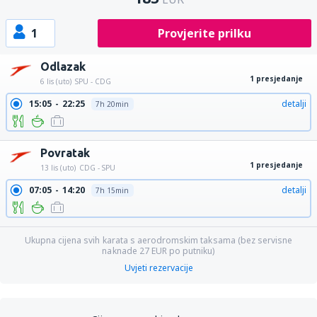
1
Provjerite prilku
Odlazak
1 presjedanje
6 lis (uto)
SPU - CDG
15:05
22:25
detalji
7h 20min
Povratak
1 presjedanje
13 lis (uto)
CDG - SPU
07:05
14:20
detalji
7h 15min
Ukupna cijena svih karata s aerodromskim taksama (bez servisne
naknade
27
EUR
po putniku)
Uvjeti rezervacije