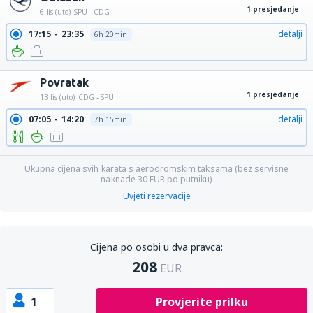
1 presjedanje
6 lis (uto)
SPU - CDG
17:15
23:35
detalji
6h 20min
Povratak
1 presjedanje
13 lis (uto)
CDG - SPU
07:05
14:20
detalji
7h 15min
Ukupna cijena svih karata s aerodromskim taksama (bez servisne
naknade
30
EUR
po putniku)
Uvjeti rezervacije
Cijena po osobi u dva pravca:
208
EUR
1
Provjerite prilku