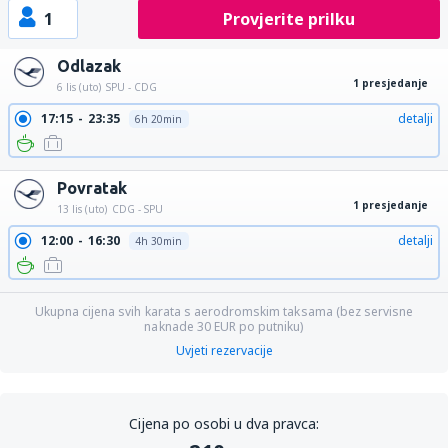
1
Provjerite prilku
Odlazak
1 presjedanje
6 lis (uto)
SPU - CDG
17:15
23:35
detalji
6h 20min
Povratak
1 presjedanje
13 lis (uto)
CDG - SPU
12:00
16:30
detalji
4h 30min
Ukupna cijena svih karata s aerodromskim taksama (bez servisne
naknade
30
EUR
po putniku)
Uvjeti rezervacije
Cijena po osobi u dva pravca: