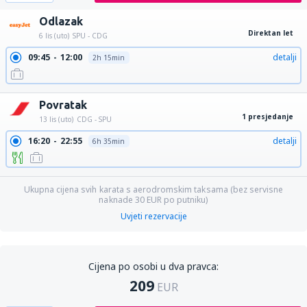
Odlazak
Direktan let
6 lis (uto)
SPU - CDG
09:45
12:00
detalji
2h 15min
Povratak
1 presjedanje
13 lis (uto)
CDG - SPU
16:20
22:55
detalji
6h 35min
Ukupna cijena svih karata s aerodromskim taksama (bez servisne
naknade
30
EUR
po putniku)
Uvjeti rezervacije
Cijena po osobi u dva pravca:
209
EUR