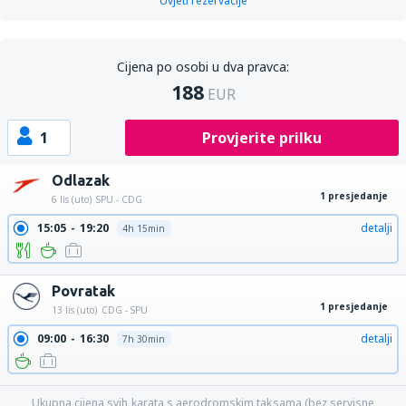
Uvjeti rezervacije
Cijena po osobi u dva pravca:
188
EUR
1
Provjerite prilku
Odlazak
1 presjedanje
6 lis (uto)
SPU - CDG
15:05
19:20
detalji
4h 15min
Povratak
1 presjedanje
13 lis (uto)
CDG - SPU
09:00
16:30
detalji
7h 30min
Ukupna cijena svih karata s aerodromskim taksama (bez servisne