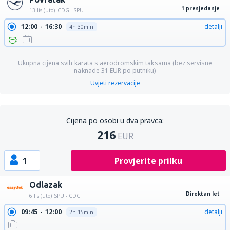
1 presjedanje
13 lis (uto)
CDG - SPU
12:00
16:30
detalji
4h 30min
Ukupna cijena svih karata s aerodromskim taksama (bez servisne
naknade
31
EUR
po putniku)
Uvjeti rezervacije
Cijena po osobi u dva pravca:
216
EUR
1
Provjerite prilku
Odlazak
Direktan let
6 lis (uto)
SPU - CDG
09:45
12:00
detalji
2h 15min