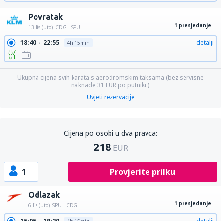
Povratak
1 presjedanje
13 lis (uto)
CDG - SPU
18:40
22:55
detalji
4h 15min
Ukupna cijena svih karata s aerodromskim taksama (bez servisne
naknade
31
EUR
po putniku)
Uvjeti rezervacije
Cijena po osobi u dva pravca:
218
EUR
1
Provjerite prilku
Odlazak
1 presjedanje
6 lis (uto)
SPU - CDG
15:05
19:20
detalji