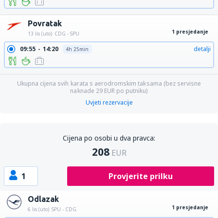
Povratak
1 presjedanje
13 lis (uto)
CDG - SPU
09:55
14:20
detalji
4h 25min
Ukupna cijena svih karata s aerodromskim taksama (bez servisne
naknade
29
EUR
po putniku)
Uvjeti rezervacije
Cijena po osobi u dva pravca:
208
EUR
1
Provjerite prilku
Odlazak
1 presjedanje
6 lis (uto)
SPU - CDG