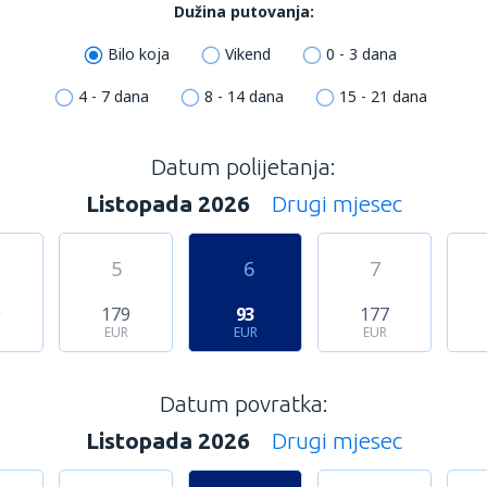
Dužina putovanja:
Bilo koja
Vikend
0 - 3 dana
4 - 7 dana
8 - 14 dana
15 - 21 dana
Datum polijetanja:
Listopada 2026
Drugi mjesec
5
6
7
9
179
93
177
EUR
EUR
EUR
Datum povratka:
Listopada 2026
Drugi mjesec