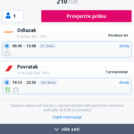
210
EUR
1
Provjerite prilku
Odlazak
Direktan let
6 lis (uto)
SPU - CDG
09:45
12:00
detalji
2h 15min
Povratak
1 presjedanje
13 lis (uto)
CDG - SPU
10:15
22:55
detalji
12h 40min
18:40
22:55
detalji
4h 15min
Ukupna cijena svih karata s aerodromskim taksama (bez servisne
naknade
30
EUR
po putniku)
Uvjeti rezervacije
više sati