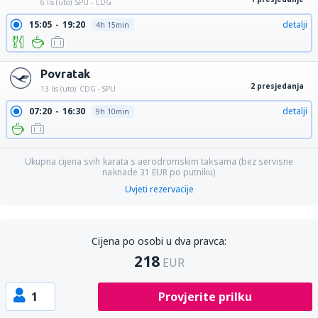
6 lis (uto)
SPU - CDG
15:05
19:20
detalji
4h 15min
Povratak
2 presjedanja
13 lis (uto)
CDG - SPU
07:20
16:30
detalji
9h 10min
Ukupna cijena svih karata s aerodromskim taksama (bez servisne
naknade
31
EUR
po putniku)
Uvjeti rezervacije
Cijena po osobi u dva pravca:
218
EUR
1
Provjerite prilku