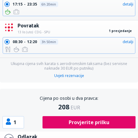
17:15
23:35
detalji
6h 20min
Povratak
1 presjedanje
13 lis (uto)
CDG - SPU
08:30
12:20
detalji
3h 50min
Ukupna cijena svih karata s aerodromskim taksama (bez servisne
naknade
30
EUR
po putniku)
Uvjeti rezervacije
Cijena po osobi u dva pravca:
208
EUR
1
Provjerite prilku
Odlazak