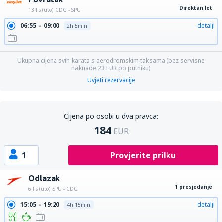
Direktan let
13 lis (uto)
CDG - SPU
06:55
09:00
detalji
2h 5min
Ukupna cijena svih karata s aerodromskim taksama (bez servisne
naknade
23
EUR
po putniku)
Uvjeti rezervacije
Cijena po osobi u dva pravca:
184
EUR
1
Provjerite prilku
Odlazak
1 presjedanje
6 lis (uto)
SPU - CDG
15:05
19:20
detalji
4h 15min