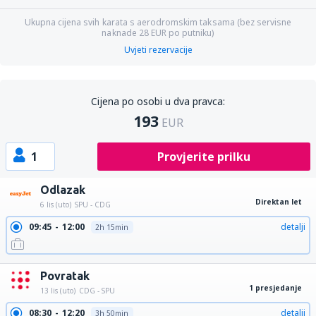
Ukupna cijena svih karata s aerodromskim taksama (bez servisne
naknade
28
EUR
po putniku)
Uvjeti rezervacije
Cijena po osobi u dva pravca:
193
EUR
1
Provjerite prilku
Odlazak
Direktan let
6 lis (uto)
SPU - CDG
09:45
12:00
detalji
2h 15min
Povratak
1 presjedanje
13 lis (uto)
CDG - SPU
08:30
12:20
detalji
3h 50min