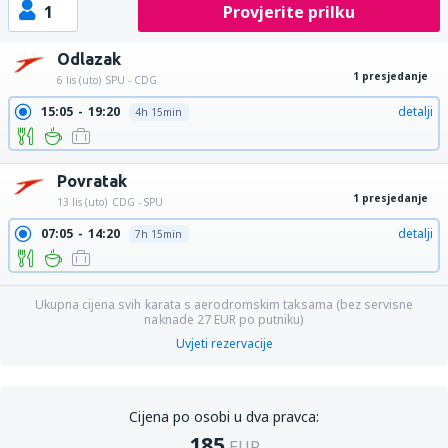
1
Provjerite prilku
Odlazak
1 presjedanje
6 lis (uto)
SPU - CDG
15:05
19:20
detalji
4h 15min
Povratak
1 presjedanje
13 lis (uto)
CDG - SPU
07:05
14:20
detalji
7h 15min
Ukupna cijena svih karata s aerodromskim taksama (bez servisne
naknade
27
EUR
po putniku)
Uvjeti rezervacije
Cijena po osobi u dva pravca:
185
EUR