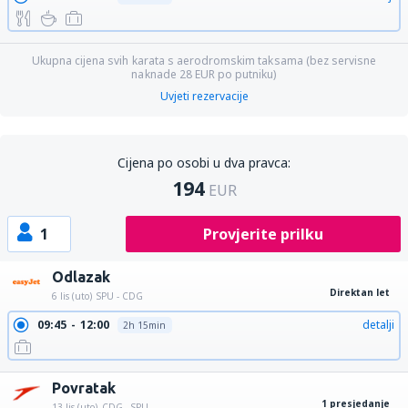
Ukupna cijena svih karata s aerodromskim taksama (bez servisne
naknade
28
EUR
po putniku)
Uvjeti rezervacije
Cijena po osobi u dva pravca:
194
EUR
1
Provjerite prilku
Odlazak
Direktan let
6 lis (uto)
SPU - CDG
09:45
12:00
detalji
2h 15min
Povratak
1 presjedanje
13 lis (uto)
CDG - SPU