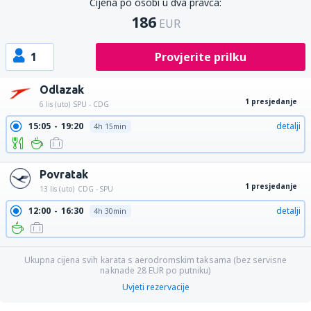
Cijena po osobi u dva pravca:
186
EUR
1
Provjerite prilku
Odlazak
1 presjedanje
6 lis (uto)
SPU - CDG
15:05
19:20
detalji
4h 15min
Povratak
1 presjedanje
13 lis (uto)
CDG - SPU
12:00
16:30
detalji
4h 30min
Ukupna cijena svih karata s aerodromskim taksama (bez servisne
naknade
28
EUR
po putniku)
Uvjeti rezervacije