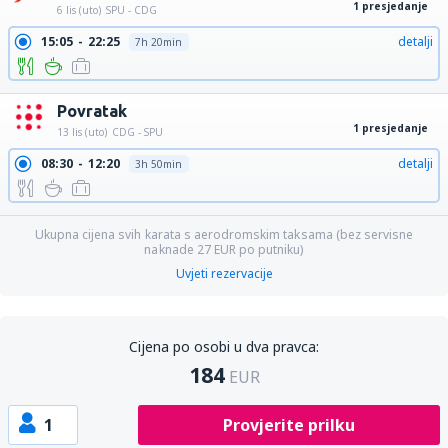
1 presjedanje
6 lis (uto)
SPU - CDG
15:05
22:25
detalji
7h 20min
Povratak
1 presjedanje
13 lis (uto)
CDG - SPU
08:30
12:20
detalji
3h 50min
Ukupna cijena svih karata s aerodromskim taksama (bez servisne
naknade
27
EUR
po putniku)
Uvjeti rezervacije
Cijena po osobi u dva pravca:
184
EUR
1
Provjerite prilku