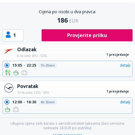
Cijena po osobi u dva pravca:
186
EUR
1
Provjerite prilku
Odlazak
1 presjedanje
6 lis (uto)
SPU - CDG
15:05
22:25
detalji
7h 20min
Povratak
1 presjedanje
13 lis (uto)
CDG - SPU
12:00
16:30
detalji
4h 30min
Ukupna cijena svih karata s aerodromskim taksama (bez servisne
naknade
28
EUR
po putniku)