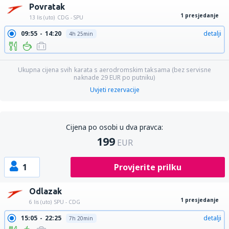
Povratak
1 presjedanje
13 lis (uto)
CDG - SPU
09:55
14:20
detalji
4h 25min
Ukupna cijena svih karata s aerodromskim taksama (bez servisne
naknade
29
EUR
po putniku)
Uvjeti rezervacije
Cijena po osobi u dva pravca:
199
EUR
1
Provjerite prilku
Odlazak
1 presjedanje
6 lis (uto)
SPU - CDG
15:05
22:25
detalji
7h 20min