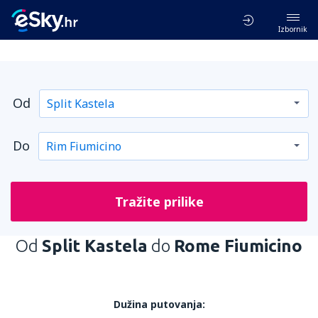
Izbornik
Od
Do
Tražite prilike
Od
Split Kastela
do
Rome Fiumicino
Dužina putovanja: