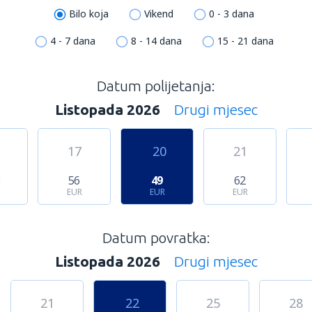
Bilo koja
Vikend
0 - 3 dana
4 - 7 dana
8 - 14 dana
15 - 21 dana
Datum polijetanja:
Listopada 2026
Drugi mjesec
17
20
21
3
56
49
62
EUR
EUR
EUR
Datum povratka:
Listopada 2026
Drugi mjesec
21
22
25
28