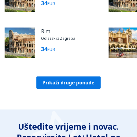
34
EUR
Rim
Odlazak iz Zagreba
34
EUR
Prikaži druge ponude
Uštedite vrijeme i novac.