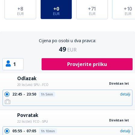
+8
+0
+71
+10
EUR
EUR
EUR
EUR
Cijena po osobi u dva pravca:
49
EUR
1
Provjerite prilku
Odlazak
Direktan let
20 lis (uto)
SPU - FCO
22:45
23:50
detalji
1h 5min
Povratak
Direktan let
22 lis (čet)
FCO - SPU
05:55
07:05
detalji
1h 10min