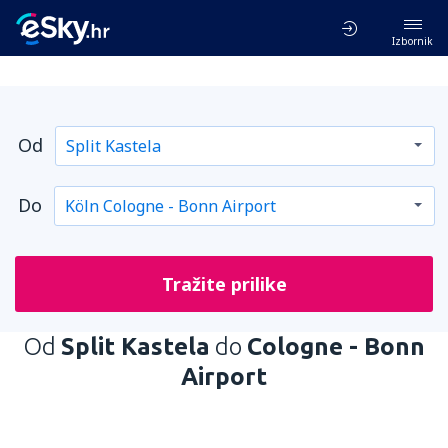
Izbornik
Od
Do
Tražite prilike
Od
Split Kastela
do
Cologne - Bonn
Airport