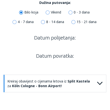
Dužina putovanja:
Bilo koja
Vikend
0 - 3 dana
4 - 7 dana
8 - 14 dana
15 - 21 dana
Datum polijetanja:
Datum povratka:
Kreiraj obavijest o cijenama letova iz
Split Kastela
za
Köln Cologne - Bonn Airport!