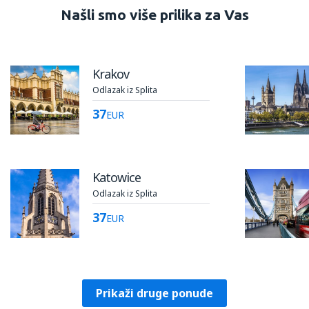
Našli smo više prilika za Vas
Krakov
Odlazak iz Splita
37
EUR
Katowice
Odlazak iz Splita
37
EUR
Prikaži druge ponude