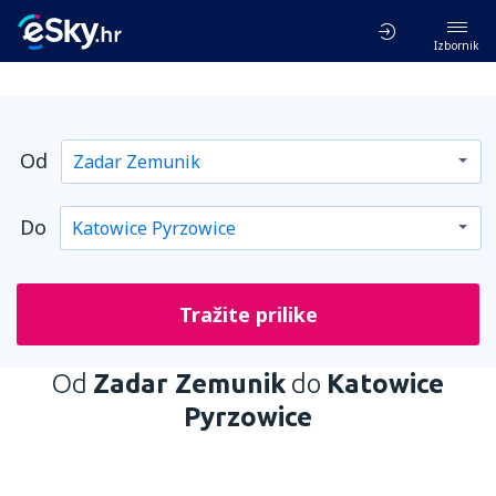
Izbornik
Od
Do
Tražite prilike
Od
Zadar Zemunik
do
Katowice
Pyrzowice