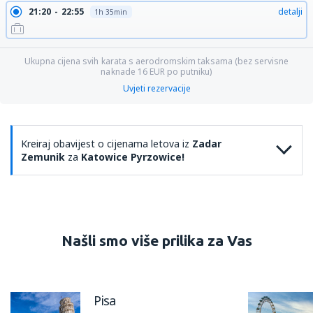
21:20
22:55
detalji
1h 35min
Ukupna cijena svih karata s aerodromskim taksama (bez servisne
naknade
16
EUR
po putniku)
Uvjeti rezervacije
Kreiraj obavijest o cijenama letova iz
Zadar
Zemunik
za
Katowice Pyrzowice!
Našli smo više prilika za Vas
Pisa