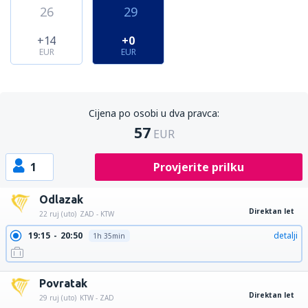
26
29
+14
+0
EUR
EUR
Cijena po osobi u dva pravca:
57
EUR
1
Provjerite prilku
Odlazak
Direktan let
22 ruj (uto)
ZAD - KTW
19:15
20:50
detalji
1h 35min
Povratak
Direktan let
29 ruj (uto)
KTW - ZAD