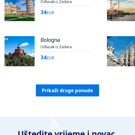
Odlazak iz Zadara
34
EUR
Bologna
Odlazak iz Zadara
34
EUR
Prikaži druge ponude
Uštedite vrijeme i novac.