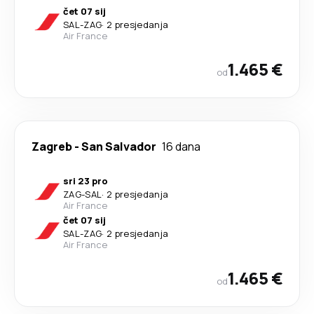
čet 07 sij
SAL
-
ZAG
·
2 presjedanja
Air France
1.465 €
od
Zagreb
-
San Salvador
16 dana
sri 23 pro
ZAG
-
SAL
·
2 presjedanja
Air France
čet 07 sij
SAL
-
ZAG
·
2 presjedanja
Air France
1.465 €
od