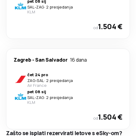
pet 08 sij
SAL
-
ZAG
·
2 presjedanja
KLM
1.504 €
od
Zagreb
-
San Salvador
16 dana
čet 24 pro
ZAG
-
SAL
·
2 presjedanja
Air France
pet 08 sij
SAL
-
ZAG
·
2 presjedanja
KLM
1.504 €
od
Zašto se isplati rezervirati letove s eSky-om?