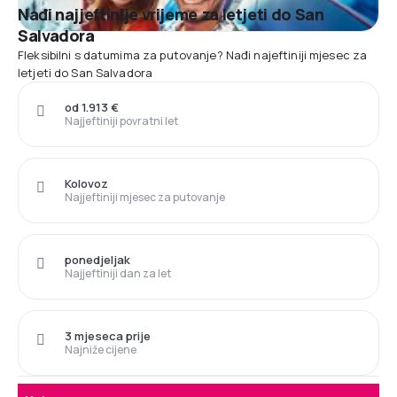
Nađi najjeftinije vrijeme za letjeti do San
Salvadora
Fleksibilni s datumima za putovanje? Nađi najeftiniji mjesec za
letjeti do San Salvadora
od 1.913 €
Najjeftiniji povratni let
Kolovoz
Najjeftiniji mjesec za putovanje
ponedjeljak
Najjeftiniji dan za let
3 mjeseca prije
Najniže cijene