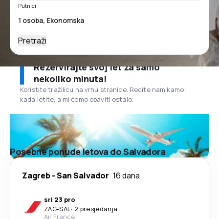
Putnici
Pretraži
Rezervirajte svoj let za samo
nekoliko minuta!
Koristite tražilicu na vrhu stranice. Recite nam kamo i
kada letite, a mi ćemo obaviti ostalo.
Posebne ponude letova do Salvadora
Zagreb
-
San Salvador
16 dana
sri 23 pro
ZAG
-
SAL
·
2 presjedanja
Air France