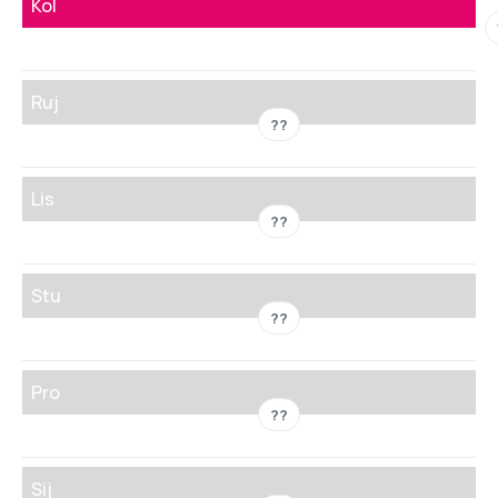
Kol
Ruj
??
Lis
??
Stu
??
Pro
??
Sij