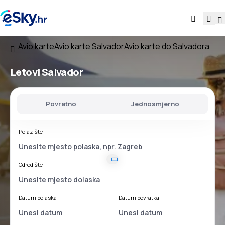
Avio karte
Avio karte Salvador
Avio karte do Salvadora
Letovi
Salvador
Povratno
Jednosmjerno
Polazište
Odredište
Datum polaska
Datum povratka