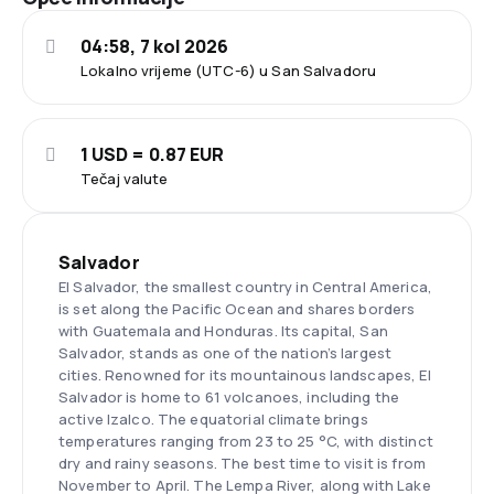
04:58, 7 kol 2026
Lokalno vrijeme (UTC-6) u San Salvadoru
1 USD = 0.87 EUR
Tečaj valute
Salvador
El Salvador, the smallest country in Central America,
is set along the Pacific Ocean and shares borders
with Guatemala and Honduras. Its capital, San
Salvador, stands as one of the nation’s largest
cities. Renowned for its mountainous landscapes, El
Salvador is home to 61 volcanoes, including the
active Izalco. The equatorial climate brings
temperatures ranging from 23 to 25 °C, with distinct
dry and rainy seasons. The best time to visit is from
November to April. The Lempa River, along with Lake