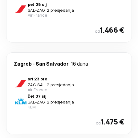
pet 08 sij
SAL
-
ZAG
·
2 presjedanja
Air France
1.466 €
od
Zagreb
-
San Salvador
16 dana
sri 23 pro
ZAG
-
SAL
·
2 presjedanja
Air France
čet 07 sij
SAL
-
ZAG
·
2 presjedanja
KLM
1.475 €
od