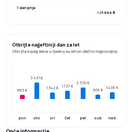
1 dan prije
od
1.444 €
Otkrijte najjeftiniji dan za let
Otkrijte kojeg dana u tjednu su letovi obično najpovoljniji.
3.431 €
2.376 €
1.737 €
1.436 €
1.342 €
906 €
883 €
pon
uto
sri
čet
pet
sub
ned
Opće informacije