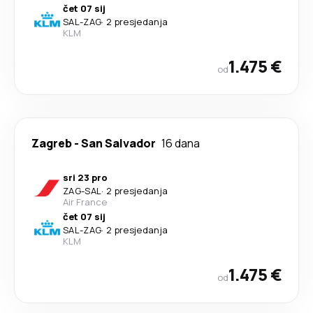
čet 07 sij
SAL
-
ZAG
·
2 presjedanja
KLM
1.475 €
od
Zagreb
-
San Salvador
16 dana
sri 23 pro
ZAG
-
SAL
·
2 presjedanja
Air France
čet 07 sij
SAL
-
ZAG
·
2 presjedanja
KLM
1.475 €
od