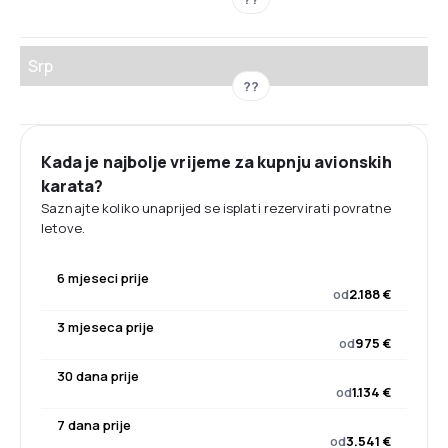
Srp
??
Kada je najbolje vrijeme za kupnju avionskih
karata?
Saznajte koliko unaprijed se isplati rezervirati povratne
letove.
6 mjeseci prije
od
2.188 €
3 mjeseca prije
od
975 €
30 dana prije
od
1.134 €
7 dana prije
od
3.541 €