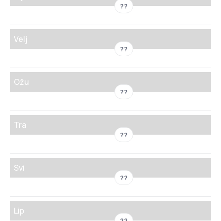
??
Velj
??
Ožu
??
Tra
??
Svi
??
Lip
??