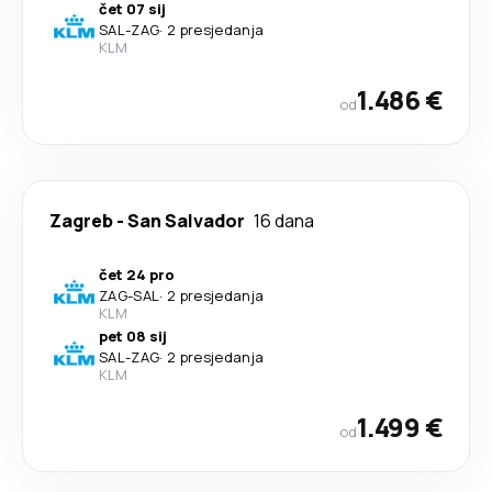
čet 07 sij
SAL
-
ZAG
·
2 presjedanja
KLM
1.486 €
od
Zagreb
-
San Salvador
16 dana
čet 24 pro
ZAG
-
SAL
·
2 presjedanja
KLM
pet 08 sij
SAL
-
ZAG
·
2 presjedanja
KLM
1.499 €
od