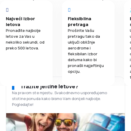
Najveći izbor
Fleksibilna
letova
pretraga
Pronađite najbolje
Proširite Vašu
letove za Vas u
pretragu tako da
nekoliko sekundi, od
uključi obližnje
preko 500 letova.
aerodrome i
fleksibilan izbor
datuma kako bi
pronašli najjeftiniju
opciju.
Tražite jeftine letove?
Na pravom ste mjestu. Svakodnevno uspoređujemo
stotine ponuda kako bismo Vam donijeli najbolje.
Pogledajte!