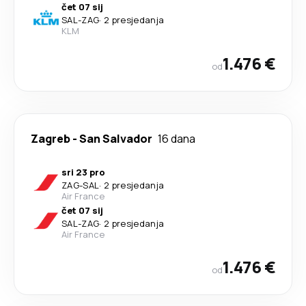
čet 07 sij
SAL
-
ZAG
·
2 presjedanja
KLM
1.476 €
od
Zagreb
-
San Salvador
16 dana
sri 23 pro
ZAG
-
SAL
·
2 presjedanja
Air France
čet 07 sij
SAL
-
ZAG
·
2 presjedanja
Air France
1.476 €
od