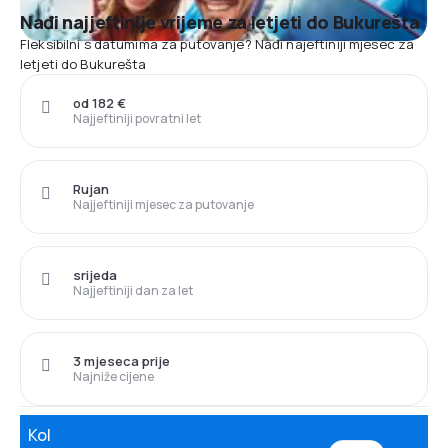
Nađi najjeftinije vrijeme za letjeti do Bukurešta
Fleksibilni s datumima za putovanje? Nađi najeftiniji mjesec za
letjeti do Bukurešta
od 182 €
Najjeftiniji povratni let
Rujan
Najjeftiniji mjesec za putovanje
srijeda
Najjeftiniji dan za let
3 mjeseca prije
Najniže cijene
Kol