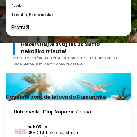
Putnici
Pretraži
Rezervirajte svoj let za samo
nekoliko minuta!
Koristite tražilicu na vrhu stranice. Recite nam kamo i
kada letite, a mi ćemo obaviti ostalo.
Posebne ponude letova do Rumunjske
Dubrovnik
-
Cluj-Napoca
4 dana
sub 03 lis
DBV
-
CLJ
·
bez presjedanja