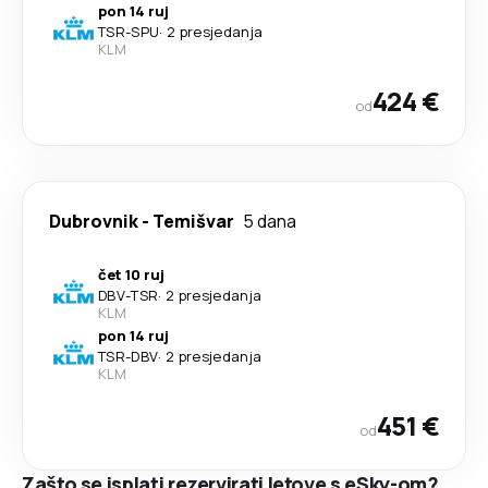
pon 14 ruj
TSR
-
SPU
·
2 presjedanja
KLM
424 €
od
Dubrovnik
-
Temišvar
5 dana
čet 10 ruj
DBV
-
TSR
·
2 presjedanja
KLM
pon 14 ruj
TSR
-
DBV
·
2 presjedanja
KLM
451 €
od
Zašto se isplati rezervirati letove s eSky-om?