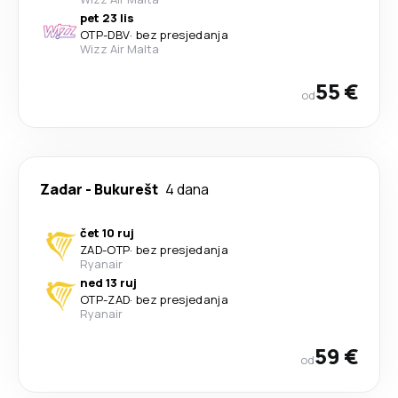
pet 23 lis
OTP
-
DBV
·
bez presjedanja
Wizz Air Malta
55 €
od
Zadar
-
Bukurešt
4 dana
čet 10 ruj
ZAD
-
OTP
·
bez presjedanja
Ryanair
ned 13 ruj
OTP
-
ZAD
·
bez presjedanja
Ryanair
59 €
od