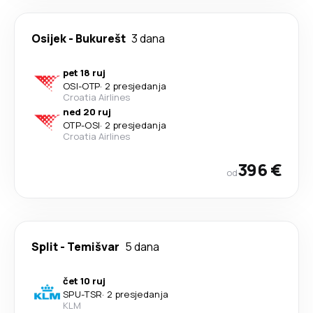
Osijek
-
Bukurešt
3 dana
pet 18 ruj
OSI
-
OTP
·
2 presjedanja
Croatia Airlines
ned 20 ruj
OTP
-
OSI
·
2 presjedanja
Croatia Airlines
396 €
od
Split
-
Temišvar
5 dana
čet 10 ruj
SPU
-
TSR
·
2 presjedanja
KLM