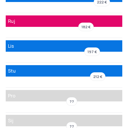
222 €
Ruj
182 €
Lis
197 €
Stu
212 €
Pro
??
Sij
??