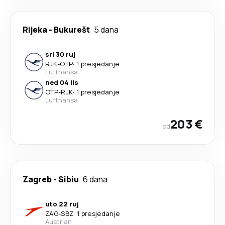
Rijeka
-
Bukurešt
5 dana
sri 30 ruj
RJK
-
OTP
·
1 presjedanje
Lufthansa
ned 04 lis
OTP
-
RJK
·
1 presjedanje
Lufthansa
203 €
od
Zagreb
-
Sibiu
6 dana
uto 22 ruj
ZAG
-
SBZ
·
1 presjedanje
Austrian