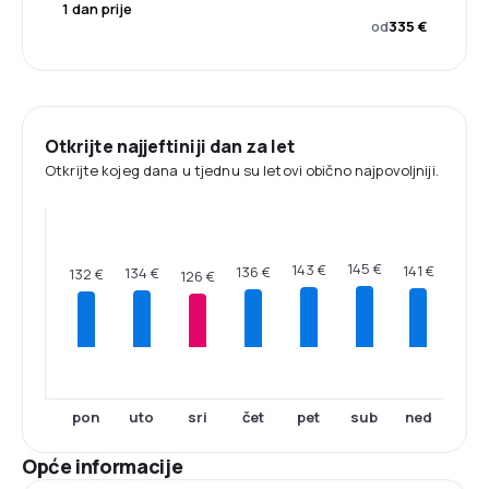
1 dan prije
od
335 €
Otkrijte najjeftiniji dan za let
Otkrijte kojeg dana u tjednu su letovi obično najpovoljniji.
145 €
143 €
141 €
136 €
134 €
132 €
126 €
pon
uto
sri
čet
pet
sub
ned
Opće informacije