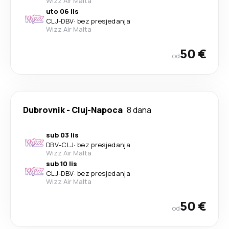
Wizz Air Malta
uto 06 lis
CLJ
-
DBV
·
bez presjedanja
Wizz Air Malta
50 €
od
Dubrovnik
-
Cluj-Napoca
8 dana
sub 03 lis
DBV
-
CLJ
·
bez presjedanja
Wizz Air Malta
sub 10 lis
CLJ
-
DBV
·
bez presjedanja
Wizz Air Malta
50 €
od