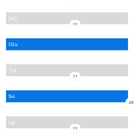
Velj
??
Ožu
Tra
??
Svi
28
Lip
??