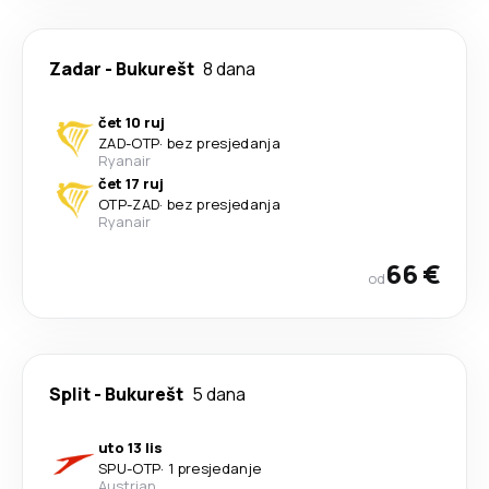
Zadar
-
Bukurešt
8 dana
čet 10 ruj
ZAD
-
OTP
·
bez presjedanja
Ryanair
čet 17 ruj
OTP
-
ZAD
·
bez presjedanja
Ryanair
66 €
od
Split
-
Bukurešt
5 dana
uto 13 lis
SPU
-
OTP
·
1 presjedanje
Austrian