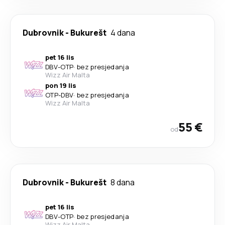
Dubrovnik
-
Bukurešt
4 dana
pet 16 lis
DBV
-
OTP
·
bez presjedanja
Wizz Air Malta
pon 19 lis
OTP
-
DBV
·
bez presjedanja
Wizz Air Malta
55 €
od
Dubrovnik
-
Bukurešt
8 dana
pet 16 lis
DBV
-
OTP
·
bez presjedanja
Wizz Air Malta