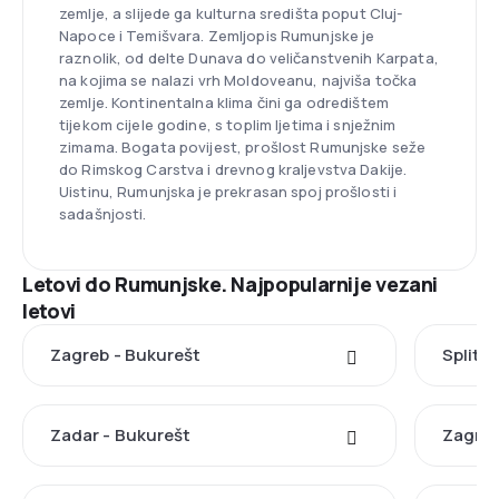
zemlje, a slijede ga kulturna središta poput Cluj-
Napoce i Temišvara. Zemljopis Rumunjske je
raznolik, od delte Dunava do veličanstvenih Karpata,
na kojima se nalazi vrh Moldoveanu, najviša točka
zemlje. Kontinentalna klima čini ga odredištem
tijekom cijele godine, s toplim ljetima i snježnim
zimama. Bogata povijest, prošlost Rumunjske seže
do Rimskog Carstva i drevnog kraljevstva Dakije.
Uistinu, Rumunjska je prekrasan spoj prošlosti i
sadašnjosti.
Letovi do Rumunjske. Najpopularnije vezani
letovi
Zagreb - Bukurešt
Split -
Zadar - Bukurešt
Zagreb