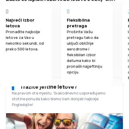
Najveći izbor
Fleksibilna
letova
pretraga
Pronađite najbolje
Proširite Vašu
letove za Vas u
pretragu tako da
nekoliko sekundi, od
uključi obližnje
preko 500 letova.
aerodrome i
fleksibilan izbor
datuma kako bi
pronašli najjeftiniju
opciju.
Tražite jeftine letove?
Na pravom ste mjestu. Svakodnevno uspoređujemo
stotine ponuda kako bismo Vam donijeli najbolje.
Pogledajte!