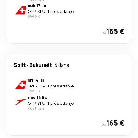
sub 17 lis
OTP
-
SPU
·
1 presjedanje
SWISS
165 €
od
Split
-
Bukurešt
5 dana
sri 14 lis
SPU
-
OTP
·
1 presjedanje
SWISS
ned 18 lis
OTP
-
SPU
·
1 presjedanje
Austrian
165 €
od