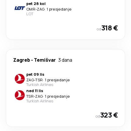
pet 28 kol
OMR
-
ZAG
·
1 presjedanje
LOT
318 €
od
Zagreb
-
Temišvar
3 dana
pet 09 lis
ZAG
-
TSR
·
1 presjedanje
Turkish Airlines
ned 11 lis
TSR
-
ZAG
·
1 presjedanje
Turkish Airlines
323 €
od