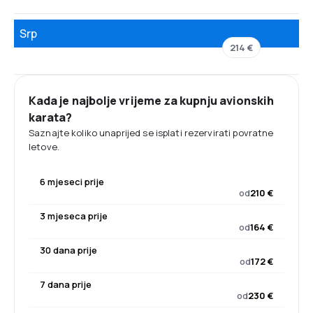
Srp
214 €
Kada je najbolje vrijeme za kupnju avionskih
karata?
Saznajte koliko unaprijed se isplati rezervirati povratne
letove.
6 mjeseci prije
od
210 €
3 mjeseca prije
od
164 €
30 dana prije
od
172 €
7 dana prije
od
230 €