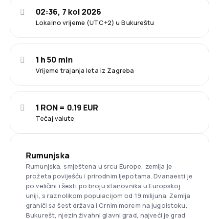
02:36, 7 kol 2026
Lokalno vrijeme (UTC+2) u Bukureštu
1 h 50 min
Vrijeme trajanja leta iz Zagreba
1 RON = 0.19 EUR
Tečaj valute
Rumunjska
Rumunjska, smještena u srcu Europe, zemlja je
prožeta poviješću i prirodnim ljepotama. Dvanaesti je
po veličini i šesti po broju stanovnika u Europskoj
uniji, s raznolikom populacijom od 19 milijuna. Zemlja
graniči sa šest država i Crnim morem na jugoistoku.
Bukurešt, njezin živahni glavni grad, najveći je grad