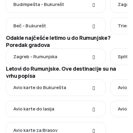
Budimpešta - Bukurešt
Zagreb 
Beč - Bukurešt
Triest
Odakle najčešće letimo u do Rumunjske?
Poredak gradova
Zagreb - Rumunjska
Split 
Letovi do Rumunjske. Ove destinacije su na
vrhu popisa
Avio karte do Bukurešta
Avio k
Avio karte do Iasija
Avio k
Avio karte za Brasov