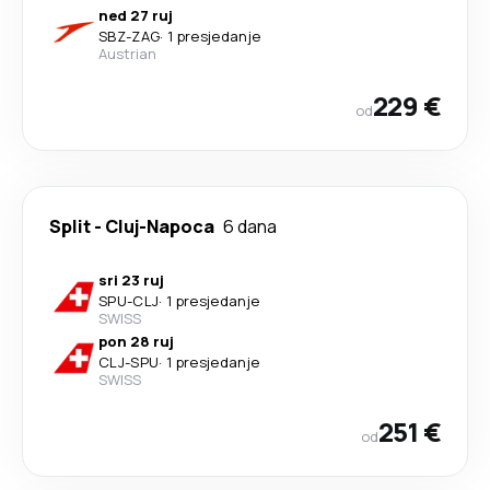
ned 27 ruj
SBZ
-
ZAG
·
1 presjedanje
Austrian
229 €
od
Split
-
Cluj-Napoca
6 dana
sri 23 ruj
SPU
-
CLJ
·
1 presjedanje
SWISS
pon 28 ruj
CLJ
-
SPU
·
1 presjedanje
SWISS
251 €
od