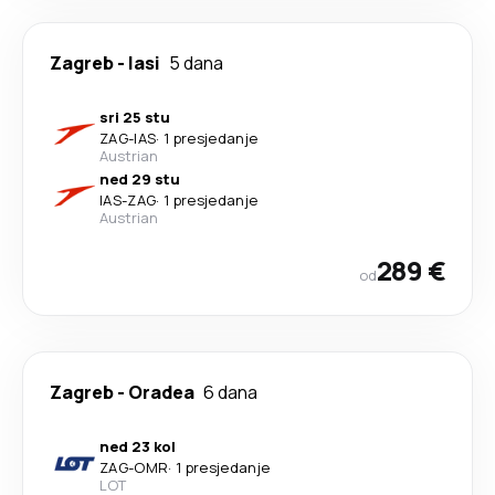
Zagreb
-
Iasi
5 dana
sri 25 stu
ZAG
-
IAS
·
1 presjedanje
Austrian
ned 29 stu
IAS
-
ZAG
·
1 presjedanje
Austrian
289 €
od
Zagreb
-
Oradea
6 dana
ned 23 kol
ZAG
-
OMR
·
1 presjedanje
LOT