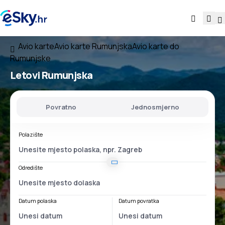
Avio karte
Avio karte Rumunjska
Avio karte do
Rumunjske
Letovi
Rumunjska
Povratno
Jednosmjerno
Polazište
Odredište
Datum polaska
Datum povratka