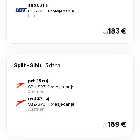
sub 03 lis
CLJ
-
ZAG
·
1 presjedanje
LOT
183 €
od
Split
-
Sibiu
3 dana
pet 25 ruj
SPU
-
SBZ
·
1 presjedanje
Austrian
ned 27 ruj
SBZ
-
SPU
·
1 presjedanje
Austrian
189 €
od