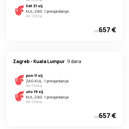
čet 21 sij
KUL
-
ZAG
·
1 presjedanje
Air China
657 €
od
Zagreb
-
Kuala Lumpur
9 dana
pon 11 sij
ZAG
-
KUL
·
1 presjedanje
Air China
uto 19 sij
KUL
-
ZAG
·
1 presjedanje
Air China
657 €
od