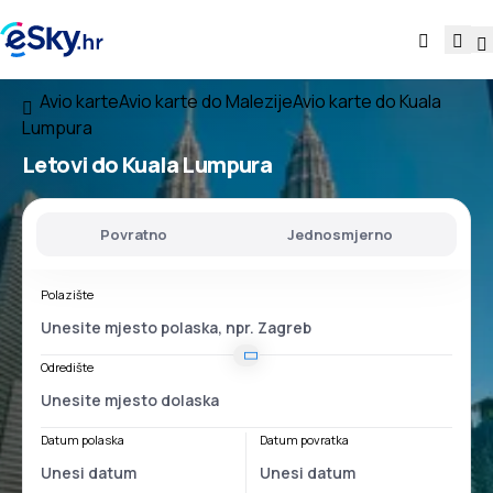
Avio karte
Avio karte do Malezije
Avio karte do Kuala
Lumpura
Letovi do Kuala Lumpura
Povratno
Jednosmjerno
Polazište
Odredište
Datum polaska
Datum povratka