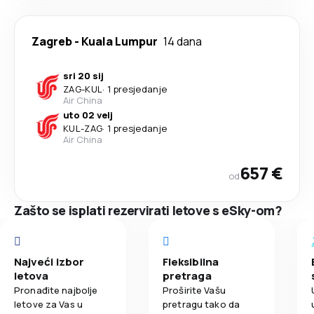
Zagreb
-
Kuala Lumpur
14 dana
sri 20 sij
ZAG
-
KUL
·
1 presjedanje
Air China
uto 02 velj
KUL
-
ZAG
·
1 presjedanje
Air China
657 €
od
Zašto se isplati rezervirati letove s eSky-om?
Najveći izbor
Fleksibilna
letova
pretraga
Pronađite najbolje
Proširite Vašu
letove za Vas u
pretragu tako da