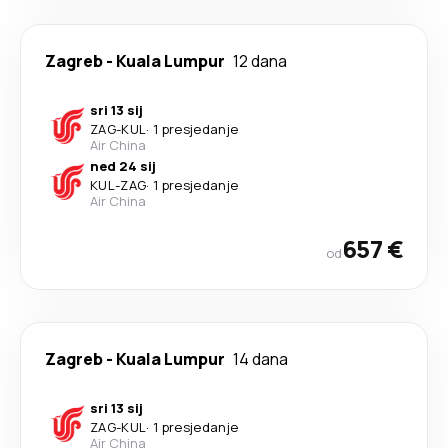
Zagreb
-
Kuala Lumpur
12 dana
sri 13 sij
ZAG
-
KUL
·
1 presjedanje
Air China
ned 24 sij
KUL
-
ZAG
·
1 presjedanje
Air China
657 €
od
Zagreb
-
Kuala Lumpur
14 dana
sri 13 sij
ZAG
-
KUL
·
1 presjedanje
Air China