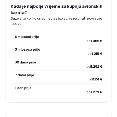
Kada je najbolje vrijeme za kupnju avionskih
karata?
Saznajte koliko unaprijed se isplati rezervirati povratne
letove.
6 mjeseci prije
od
1.066 €
3 mjeseca prije
od
1.215 €
30 dana prije
od
1.282 €
7 dana prije
od
1.151 €
1 dan prije
od
1.279 €