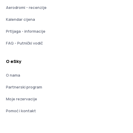
Aerodromi - recenzije
Kalendar cijena
Prtljaga - informacije
FAQ - Putnički vodič
O eSky
O nama
Partnerski program
Moje rezervacije
Pomoć i kontakt