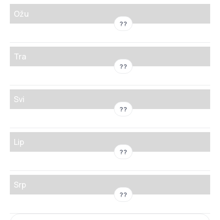
Ožu
??
Tra
??
Svi
??
Lip
??
Srp
??