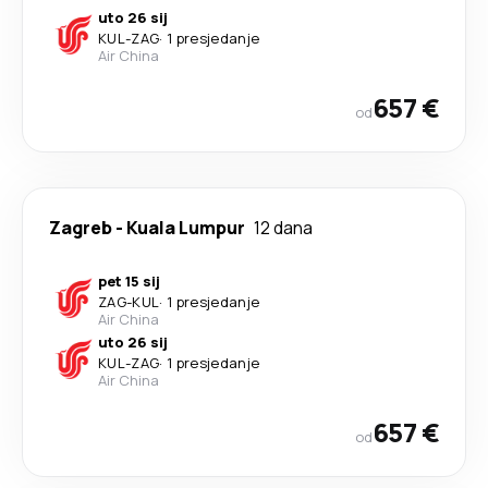
uto 26 sij
KUL
-
ZAG
·
1 presjedanje
Air China
657 €
od
Zagreb
-
Kuala Lumpur
12 dana
pet 15 sij
ZAG
-
KUL
·
1 presjedanje
Air China
uto 26 sij
KUL
-
ZAG
·
1 presjedanje
Air China
657 €
od