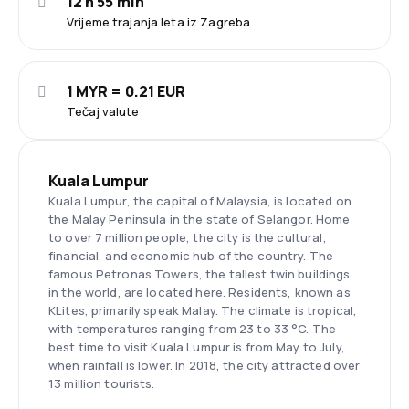
12 h 55 min
Vrijeme trajanja leta iz Zagreba
1 MYR = 0.21 EUR
Tečaj valute
Kuala Lumpur
Kuala Lumpur, the capital of Malaysia, is located on
the Malay Peninsula in the state of Selangor. Home
to over 7 million people, the city is the cultural,
financial, and economic hub of the country. The
famous Petronas Towers, the tallest twin buildings
in the world, are located here. Residents, known as
KLites, primarily speak Malay. The climate is tropical,
with temperatures ranging from 23 to 33 °C. The
best time to visit Kuala Lumpur is from May to July,
when rainfall is lower. In 2018, the city attracted over
13 million tourists.