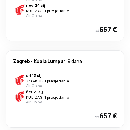
ned 24 sij
KUL
-
ZAG
·
1 presjedanje
Air China
657 €
od
Zagreb
-
Kuala Lumpur
9 dana
sri 13 sij
ZAG
-
KUL
·
1 presjedanje
Air China
čet 21 sij
KUL
-
ZAG
·
1 presjedanje
Air China
657 €
od