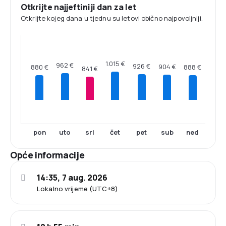
Otkrijte najjeftiniji dan za let
Otkrijte kojeg dana u tjednu su letovi obično najpovoljniji.
1.015 €
962 €
926 €
904 €
888 €
880 €
841 €
pon
uto
sri
čet
pet
sub
ned
Opće informacije
14:35, 7 aug. 2026
Lokalno vrijeme (UTC+8)