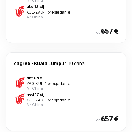
Air China
uto 12 sij
KUL
-
ZAG
·
1 presjedanje
Air China
657 €
od
Zagreb
-
Kuala Lumpur
10 dana
pet 08 sij
ZAG
-
KUL
·
1 presjedanje
Air China
ned 17 sij
KUL
-
ZAG
·
1 presjedanje
Air China
657 €
od