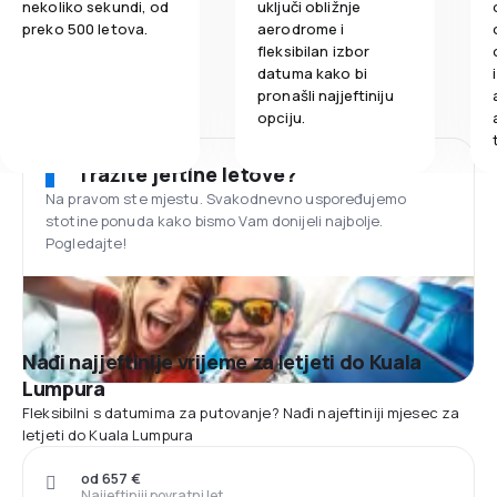
nekoliko sekundi, od
uključi obližnje
preko 500 letova.
aerodrome i
fleksibilan izbor
datuma kako bi
pronašli najjeftiniju
opciju.
Tražite jeftine letove?
Na pravom ste mjestu. Svakodnevno uspoređujemo
stotine ponuda kako bismo Vam donijeli najbolje.
Pogledajte!
Nađi najjeftinije vrijeme za letjeti do Kuala
Lumpura
Fleksibilni s datumima za putovanje? Nađi najeftiniji mjesec za
letjeti do Kuala Lumpura
od 657 €
Najjeftiniji povratni let