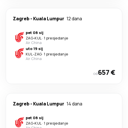
Zagreb
-
Kuala Lumpur
12 dana
pet 08 sij
ZAG
-
KUL
·
1 presjedanje
Air China
uto 19 sij
KUL
-
ZAG
·
1 presjedanje
Air China
657 €
od
Zagreb
-
Kuala Lumpur
14 dana
pet 08 sij
ZAG
-
KUL
·
1 presjedanje
Air China