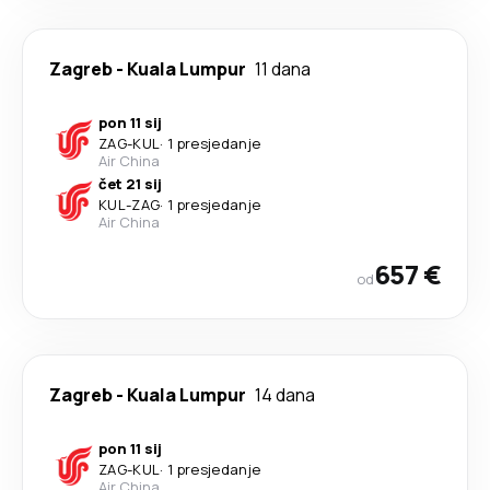
Zagreb
-
Kuala Lumpur
11 dana
pon 11 sij
ZAG
-
KUL
·
1 presjedanje
Air China
čet 21 sij
KUL
-
ZAG
·
1 presjedanje
Air China
657 €
od
Zagreb
-
Kuala Lumpur
14 dana
pon 11 sij
ZAG
-
KUL
·
1 presjedanje
Air China