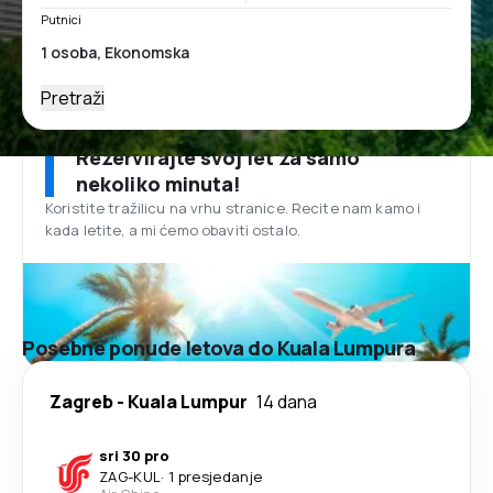
Putnici
Pretraži
Rezervirajte svoj let za samo
nekoliko minuta!
Koristite tražilicu na vrhu stranice. Recite nam kamo i
kada letite, a mi ćemo obaviti ostalo.
Posebne ponude letova do Kuala Lumpura
Zagreb
-
Kuala Lumpur
14 dana
sri 30 pro
ZAG
-
KUL
·
1 presjedanje