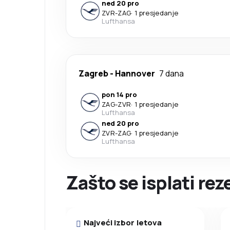
ned 20 pro
ZVR
-
ZAG
·
1 presjedanje
Lufthansa
Zagreb
-
Hannover
7 dana
pon 14 pro
ZAG
-
ZVR
·
1 presjedanje
Lufthansa
ned 20 pro
ZVR
-
ZAG
·
1 presjedanje
Lufthansa
Zašto se isplati rez
Najveći izbor letova