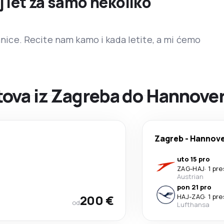
j let za samo nekoliko
ranice. Recite nam kamo i kada letite, a mi ćemo
ova iz Zagreba do Hannove
Zagreb
-
Hannov
uto 15 pro
ZAG
-
HAJ
·
1 pr
Austrian
pon 21 pro
200 €
HAJ
-
ZAG
·
1 pr
od
Lufthansa