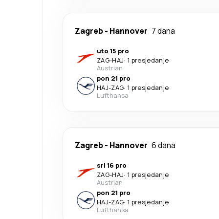
Zagreb
-
Hannover
7 dana
uto 15 pro
ZAG
-
HAJ
·
1 presjedanje
Austrian
pon 21 pro
HAJ
-
ZAG
·
1 presjedanje
Lufthansa
Zagreb
-
Hannover
6 dana
sri 16 pro
ZAG
-
HAJ
·
1 presjedanje
Austrian
pon 21 pro
HAJ
-
ZAG
·
1 presjedanje
Lufthansa