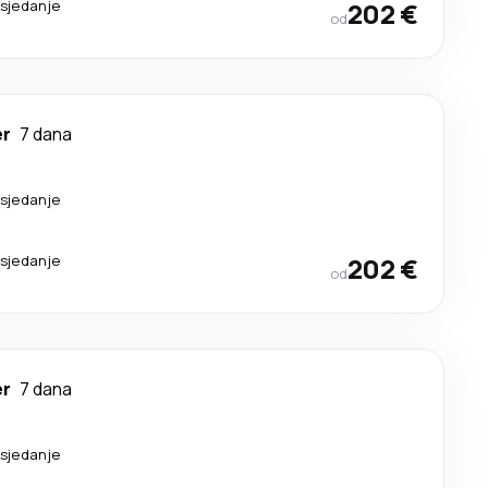
esjedanje
202 €
od
er
7 dana
esjedanje
esjedanje
202 €
od
er
7 dana
esjedanje