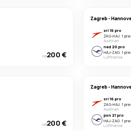
Zagreb
-
Hannov
sri 16 pro
ZAG
-
HAJ
·
1 pr
Austrian
ned 20 pro
200 €
HAJ
-
ZAG
·
1 pr
od
Lufthansa
Zagreb
-
Hannov
sri 16 pro
ZAG
-
HAJ
·
1 pr
Austrian
pon 21 pro
200 €
HAJ
-
ZAG
·
1 pr
od
Lufthansa