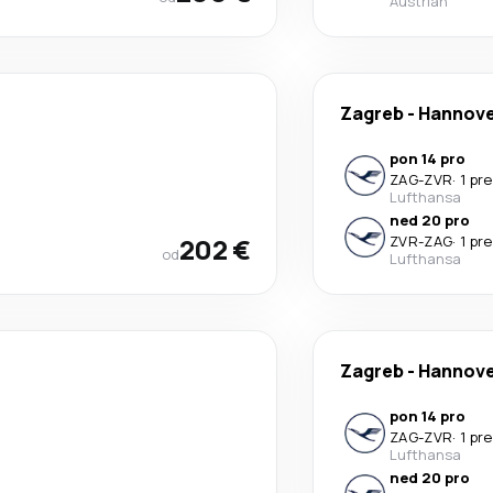
Austrian
Zagreb
-
Hannov
pon 14 pro
ZAG
-
ZVR
·
1 pr
Lufthansa
ned 20 pro
202 €
ZVR
-
ZAG
·
1 pr
od
Lufthansa
Zagreb
-
Hannov
pon 14 pro
ZAG
-
ZVR
·
1 pr
Lufthansa
ned 20 pro