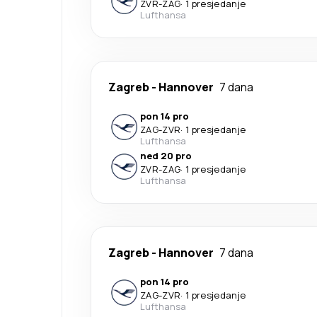
ZVR
-
ZAG
·
1 presjedanje
Lufthansa
Zagreb
-
Hannover
7 dana
pon 14 pro
ZAG
-
ZVR
·
1 presjedanje
Lufthansa
ned 20 pro
ZVR
-
ZAG
·
1 presjedanje
Lufthansa
Zagreb
-
Hannover
7 dana
pon 14 pro
ZAG
-
ZVR
·
1 presjedanje
Lufthansa