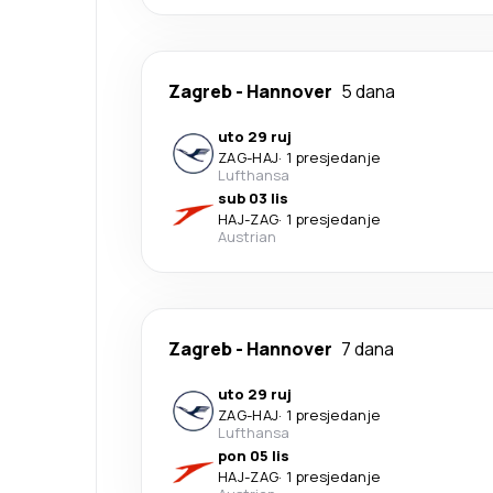
Zagreb
-
Hannover
5 dana
uto 29 ruj
ZAG
-
HAJ
·
1 presjedanje
Lufthansa
sub 03 lis
HAJ
-
ZAG
·
1 presjedanje
Austrian
Zagreb
-
Hannover
7 dana
uto 29 ruj
ZAG
-
HAJ
·
1 presjedanje
Lufthansa
pon 05 lis
HAJ
-
ZAG
·
1 presjedanje