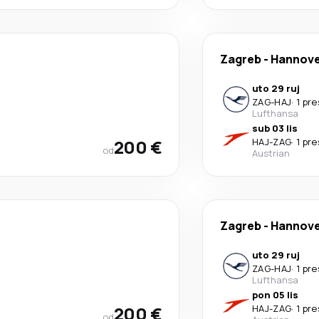
Zagreb
-
Hannov
uto 29 ruj
ZAG
-
HAJ
·
1 pr
Lufthansa
sub 03 lis
200 €
HAJ
-
ZAG
·
1 pr
od
Austrian
Zagreb
-
Hannov
uto 29 ruj
ZAG
-
HAJ
·
1 pr
Lufthansa
pon 05 lis
200 €
HAJ
-
ZAG
·
1 pr
od