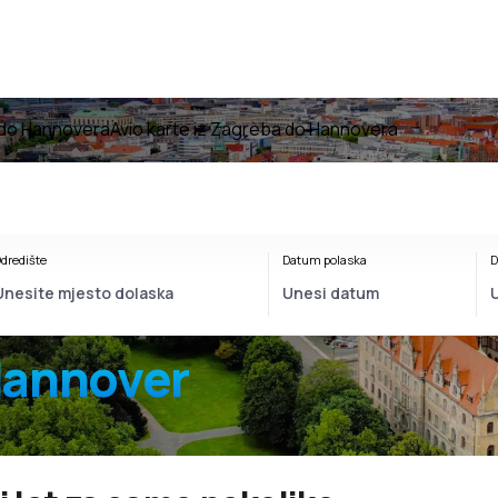
 do Hannovera
Avio karte iz Zagreba do Hannovera
dredište
Datum polaska
D
Hannover