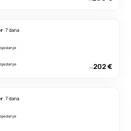
er
7 dana
esjedanje
esjedanje
202 €
od
er
7 dana
esjedanje