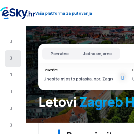
Vaša platforma za putovanja
Avio karte
Avio karte iz Zagreba
Avio karte
Let+Hotel
Povratno
Jednosmjerno
Avio
Karte
Polazište
O
Ljetovanje
Ljeto
2026
Letovi
Zagreb 
Zima
2026/27
Last
minute