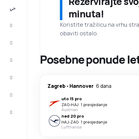
Rezervirajte svo
All-
minuta!
inclusive
Koristite tražilicu na vrhu st
Putovanje
obaviti ostalo.
Smještaj
Posebne ponude let
Prilike
Dovršite
putovanje
Zagreb
-
Hannover
6 dana
Inspiracija
i savjeti
uto 15 pro
ZAG
-
HAJ
·
1 presjedanje
Služba
Austrian
za
ned 20 pro
korisnike
HAJ
-
ZAG
·
1 presjedanje
Lufthansa