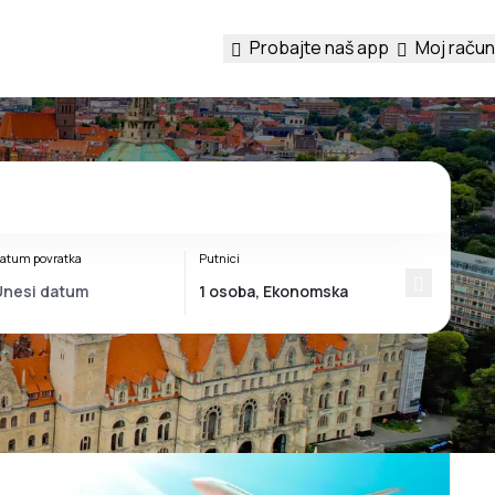
Probajte naš app
Moj račun
atum povratka
Putnici