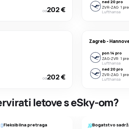
ned 20 pro
202 €
ZVR
-
ZAG
·
1 pr
od
Lufthansa
Zagreb
-
Hannov
pon 14 pro
ZAG
-
ZVR
·
1 pr
Lufthansa
ned 20 pro
202 €
ZVR
-
ZAG
·
1 pr
od
Lufthansa
ervirati letove s eSky-om?
Fleksibilna pretraga
Bogatstvo sadrž