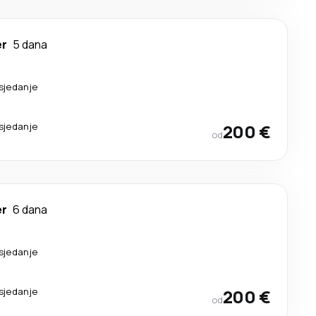
er
5 dana
esjedanje
esjedanje
200 €
od
er
6 dana
esjedanje
esjedanje
200 €
od