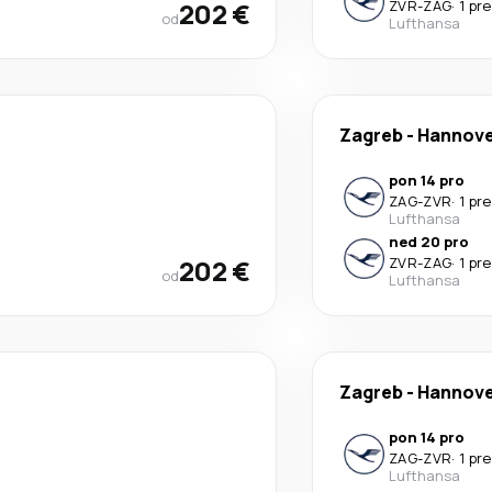
202 €
ZVR
-
ZAG
·
1 pr
od
Lufthansa
Zagreb
-
Hannov
pon 14 pro
ZAG
-
ZVR
·
1 pr
Lufthansa
ned 20 pro
202 €
ZVR
-
ZAG
·
1 pr
od
Lufthansa
Zagreb
-
Hannov
pon 14 pro
ZAG
-
ZVR
·
1 pr
Lufthansa