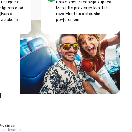
m uslugama:
Preko 4950 recenzija kupaca -
siguranje od
izaberite provjeren kvalitet i
jivanje
rezervirajte s potpunim
atrakcije i
povjerenjem.
a
Prosinac
 za putovanje