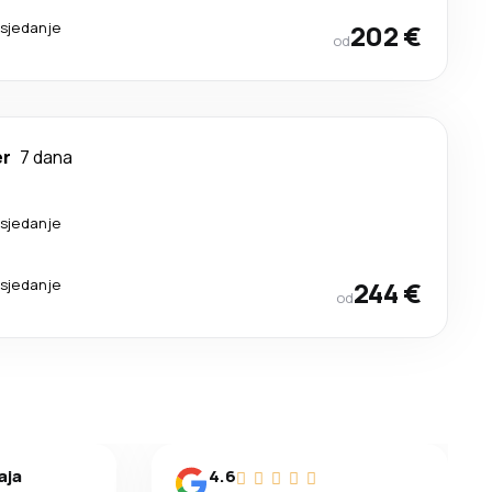
esjedanje
202 €
od
er
7 dana
esjedanje
esjedanje
244 €
od
aja
4.6