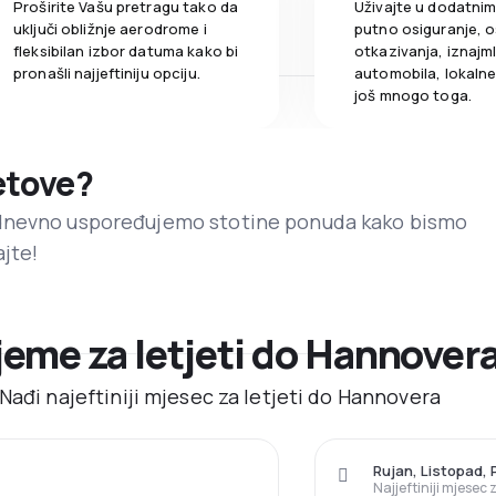
Proširite Vašu pretragu tako da
Uživajte u dodatni
uključi obližnje aerodrome i
putno osiguranje, o
fleksibilan izbor datuma kako bi
otkazivanja, iznajml
pronašli najjeftiniju opciju.
automobila, lokalne 
još mnogo toga.
letove?
dnevno uspoređujemo stotine ponuda kako bismo
ajte!
ijeme za letjeti do Hannover
Nađi najeftiniji mjesec za letjeti do Hannovera
Rujan, Listopad, 
Najjeftiniji mjesec