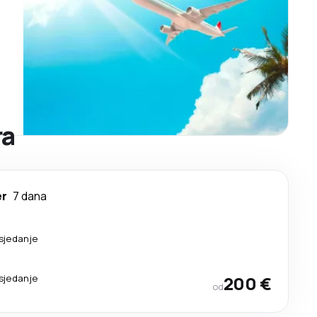
ra
er
7 dana
esjedanje
esjedanje
200 €
od