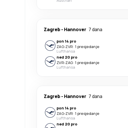
Austrian
Zagreb
-
Hannover
7 dana
pon 14 pro
ZAG
-
ZVR
·
1 presjedanje
Lufthansa
ned 20 pro
ZVR
-
ZAG
·
1 presjedanje
Lufthansa
Zagreb
-
Hannover
7 dana
pon 14 pro
ZAG
-
ZVR
·
1 presjedanje
Lufthansa
ned 20 pro