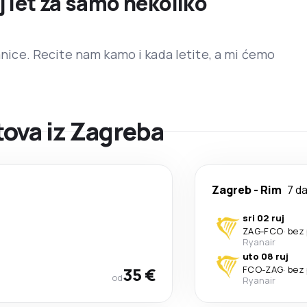
j let za samo nekoliko
ranice. Recite nam kamo i kada letite, a mi ćemo
ova iz Zagreba
Zagreb
-
Rim
7 d
sri 02 ruj
ZAG
-
FCO
·
bez 
Ryanair
uto 08 ruj
35 €
FCO
-
ZAG
·
bez 
od
Ryanair