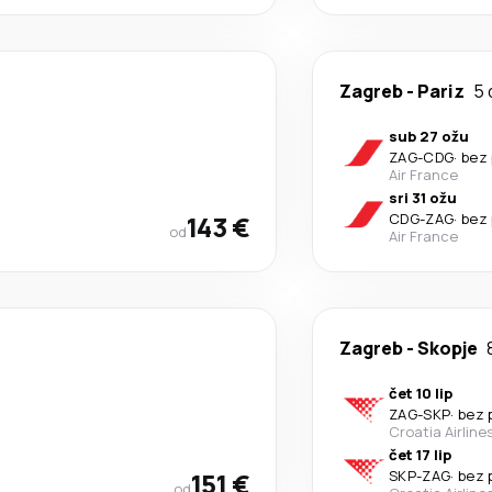
Zagreb
-
Pariz
5 
sub 27 ožu
ZAG
-
CDG
·
bez 
Air France
sri 31 ožu
143 €
CDG
-
ZAG
·
bez 
od
Air France
Zagreb
-
Skopje
čet 10 lip
ZAG
-
SKP
·
bez 
Croatia Airline
čet 17 lip
151 €
SKP
-
ZAG
·
bez 
od