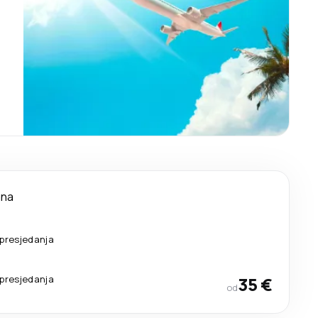
ana
presjedanja
presjedanja
35 €
od