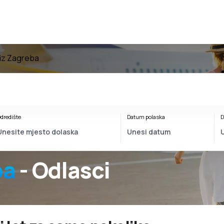
 iz Zagreba
dredište
Datum polaska
D
ba
- Odlasci