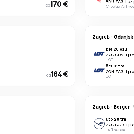
170 €
BRU
-
ZAG
·
bez 
od
Croatia Airline
Zagreb
-
Gdanjsk
pet 26 ožu
ZAG
-
GDN
·
1 pr
LOT
čet 01 tra
184 €
GDN
-
ZAG
·
1 pr
od
LOT
Zagreb
-
Bergen
uto 20 tra
ZAG
-
BGO
·
1 pr
Lufthansa