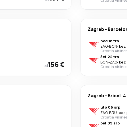
Croatia Airline
Zagreb
-
Barcelo
ned 18 tra
ZAG
-
BCN
·
bez 
Croatia Airline
čet 22 tra
156 €
BCN
-
ZAG
·
bez 
od
Croatia Airline
Zagreb
-
Brisel
4
uto 06 srp
ZAG
-
BRU
·
bez 
Croatia Airline
pet 09 srp