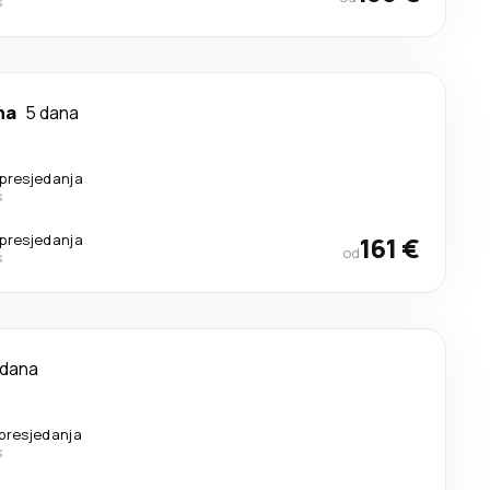
s
na
5 dana
presjedanja
s
presjedanja
161 €
od
s
 dana
presjedanja
s