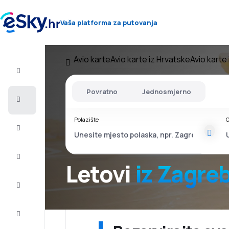
Vaša platforma za putovanja
Avio karte
Avio karte iz Hrvatske
Avio karte
Let+Hotel
Povratno
Jednosmjerno
Avio
Karte
Polazište
O
Ljetovanje
Ljeto
2026
Letovi
iz Zagre
Zima
2026/27
Last
minute