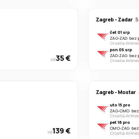
Zagreb
-
Zadar
5
čet 01 srp
ZAG
-
ZAD
·
bez 
Croatia Airline
pon 05 srp
35 €
ZAD
-
ZAG
·
bez 
od
Croatia Airline
Zagreb
-
Mostar
uto 15 pro
ZAG
-
OMO
·
bez
Croatia Airline
pet 18 pro
139 €
OMO
-
ZAG
·
bez
od
Croatia Airline