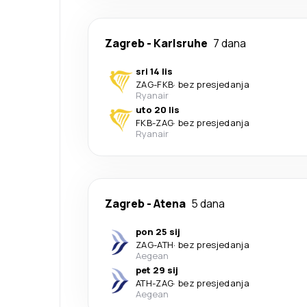
Zagreb
-
Karlsruhe
7 dana
sri 14 lis
ZAG
-
FKB
·
bez presjedanja
Ryanair
uto 20 lis
FKB
-
ZAG
·
bez presjedanja
Ryanair
Zagreb
-
Atena
5 dana
pon 25 sij
ZAG
-
ATH
·
bez presjedanja
Aegean
pet 29 sij
ATH
-
ZAG
·
bez presjedanja
Aegean