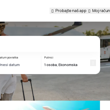
Probajte naš app
Moj račun
atum povratka
Putnici