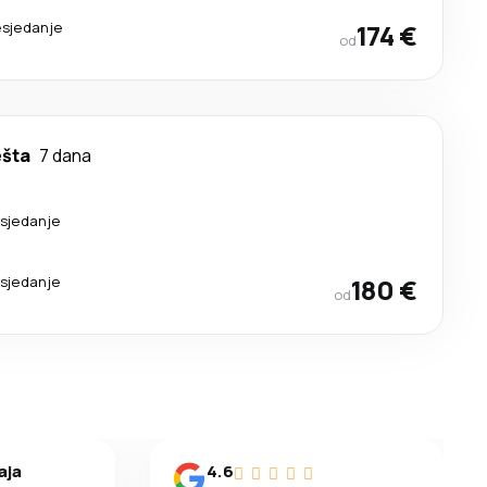
esjedanje
174 €
od
šta
7 dana
esjedanje
esjedanje
180 €
od
aja
4.6