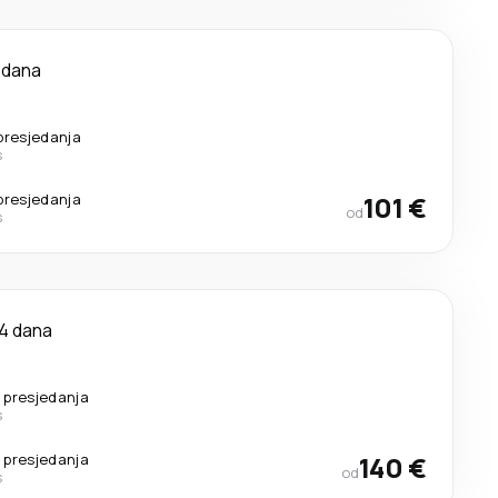
 dana
presjedanja
s
presjedanja
101 €
od
s
4 dana
 presjedanja
s
 presjedanja
140 €
od
s