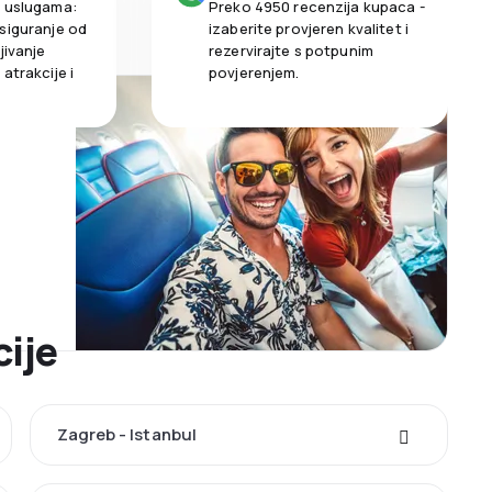
m uslugama:
Preko 4950 recenzija kupaca -
siguranje od
izaberite provjeren kvalitet i
jivanje
rezervirajte s potpunim
atrakcije i
povjerenjem.
cije
Zagreb - Istanbul