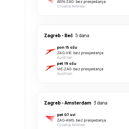
ARN
-
ZAG
·
bez presjedanja
Croatia Airlines
Zagreb
-
Beč
5 dana
pon 15 ožu
ZAG
-
VIE
·
bez presjedanja
Austrian
pet 19 ožu
VIE
-
ZAG
·
bez presjedanja
Austrian
Zagreb
-
Amsterdam
3 dana
pet 07 svi
ZAG
-
AMS
·
bez presjedanja
Croatia Airlines