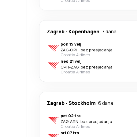
Croatia Airlines
Zagreb
-
Kopenhagen
7 dana
pon 15 velj
ZAG
-
CPH
·
bez presjedanja
Croatia Airlines
ned 21 velj
CPH
-
ZAG
·
bez presjedanja
Croatia Airlines
Zagreb
-
Stockholm
6 dana
pet 02 tra
ZAG
-
ARN
·
bez presjedanja
Croatia Airlines
sri 07 tra