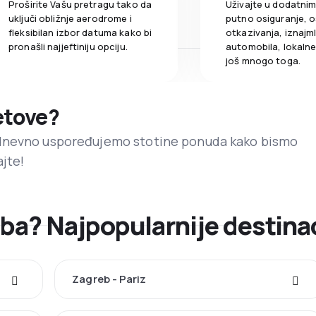
Proširite Vašu pretragu tako da
Uživajte u dodatni
uključi obližnje aerodrome i
putno osiguranje, o
fleksibilan izbor datuma kako bi
otkazivanja, iznajml
pronašli najjeftiniju opciju.
automobila, lokalne 
još mnogo toga.
letove?
dnevno uspoređujemo stotine ponuda kako bismo
ajte!
reba? Najpopularnije destina
Zagreb - Pariz