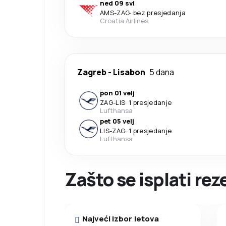
ned 09 svi
AMS
-
ZAG
·
bez presjedanja
Croatia Airlines
Zagreb
-
Lisabon
5 dana
pon 01 velj
ZAG
-
LIS
·
1 presjedanje
Lufthansa
pet 05 velj
LIS
-
ZAG
·
1 presjedanje
Lufthansa
Zašto se isplati rez
Najveći izbor letova