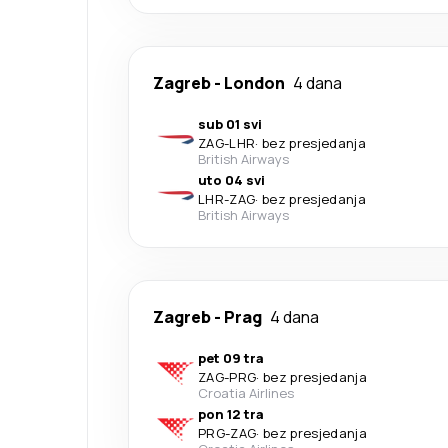
Zagreb
-
London
4 dana
sub 01 svi
ZAG
-
LHR
·
bez presjedanja
British Airways
uto 04 svi
LHR
-
ZAG
·
bez presjedanja
British Airways
Zagreb
-
Prag
4 dana
pet 09 tra
ZAG
-
PRG
·
bez presjedanja
Croatia Airlines
pon 12 tra
PRG
-
ZAG
·
bez presjedanja