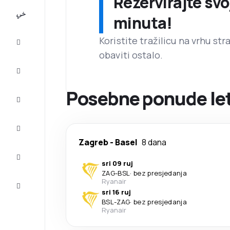
Rezervirajte svo
All-
minuta!
inclusive
Koristite tražilicu na vrhu st
Putovanje
obaviti ostalo.
Smještaj
Posebne ponude let
Prilike
Dovršite
putovanje
Zagreb
-
Basel
8 dana
Inspiracija
i savjeti
sri 09 ruj
ZAG
-
BSL
·
bez presjedanja
Služba
Ryanair
za
sri 16 ruj
korisnike
BSL
-
ZAG
·
bez presjedanja
Ryanair