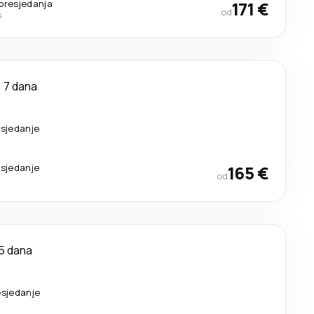
presjedanja
171 €
od
s
7 dana
esjedanje
esjedanje
165 €
od
5 dana
esjedanje