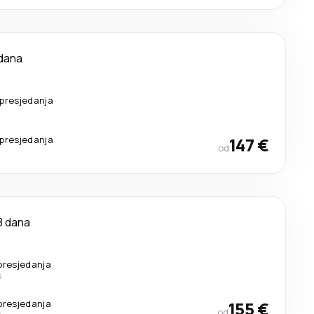
dana
presjedanja
presjedanja
147 €
od
8 dana
presjedanja
s
presjedanja
155 €
od