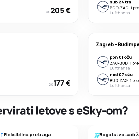
sub 24 tra
205 €
BGO
-
ZAG
·
1 pr
od
Lufthansa
Zagreb
-
Budimpe
pon 01 ožu
ZAG
-
BUD
·
1 pr
Lufthansa
ned 07 ožu
177 €
BUD
-
ZAG
·
1 pr
od
Lufthansa
ervirati letove s eSky-om?
Fleksibilna pretraga
Bogatstvo sadrž