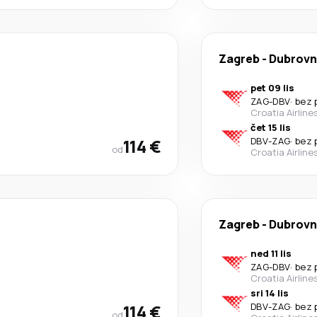
Zagreb
-
Dubrovn
pet 09 lis
ZAG
-
DBV
·
bez 
Croatia Airline
čet 15 lis
114 €
DBV
-
ZAG
·
bez 
od
Croatia Airline
Zagreb
-
Dubrovn
ned 11 lis
ZAG
-
DBV
·
bez 
Croatia Airline
sri 14 lis
114 €
DBV
-
ZAG
·
bez 
od