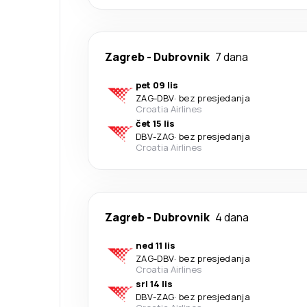
Zagreb
-
Dubrovnik
7 dana
pet 09 lis
ZAG
-
DBV
·
bez presjedanja
Croatia Airlines
čet 15 lis
DBV
-
ZAG
·
bez presjedanja
Croatia Airlines
Zagreb
-
Dubrovnik
4 dana
ned 11 lis
ZAG
-
DBV
·
bez presjedanja
Croatia Airlines
sri 14 lis
DBV
-
ZAG
·
bez presjedanja