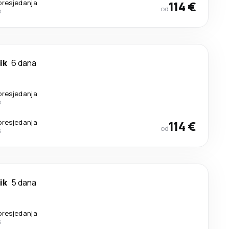
presjedanja
114 €
od
s
ik
6 dana
presjedanja
s
presjedanja
114 €
od
s
ik
5 dana
presjedanja
s