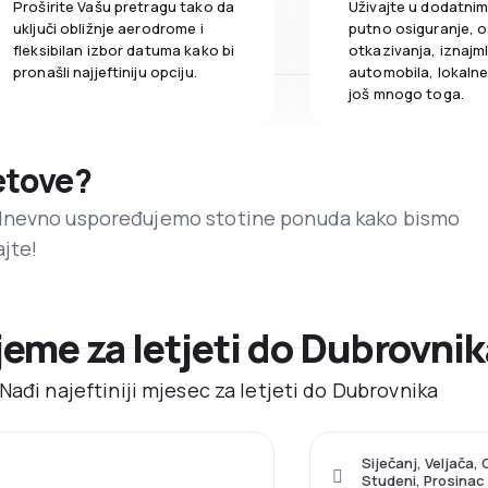
Proširite Vašu pretragu tako da
Uživajte u dodatni
uključi obližnje aerodrome i
putno osiguranje, o
fleksibilan izbor datuma kako bi
otkazivanja, iznajml
pronašli najjeftiniju opciju.
automobila, lokalne 
još mnogo toga.
letove?
dnevno uspoređujemo stotine ponuda kako bismo
ajte!
ijeme za letjeti do Dubrovni
Nađi najeftiniji mjesec za letjeti do Dubrovnika
Siječanj, Veljača,
Studeni, Prosinac