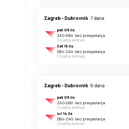
Zagreb
-
Dubrovnik
7 dana
pet 09 lis
ZAG
-
DBV
·
bez presjedanja
Croatia Airlines
čet 15 lis
DBV
-
ZAG
·
bez presjedanja
Croatia Airlines
Zagreb
-
Dubrovnik
6 dana
pet 09 lis
ZAG
-
DBV
·
bez presjedanja
Croatia Airlines
sri 14 lis
DBV
-
ZAG
·
bez presjedanja
Croatia Airlines