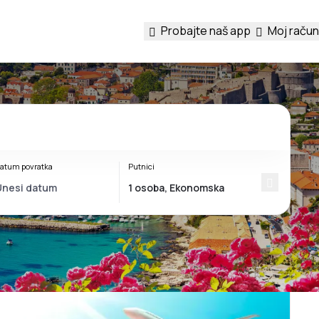
Probajte naš app
Moj račun
atum povratka
Putnici