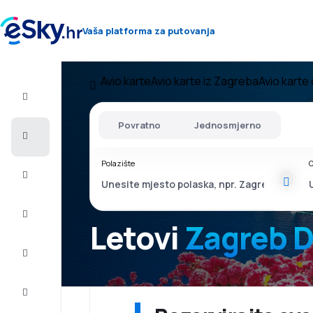
Vaša platforma za putovanja
Avio karte
Avio karte iz Zagreba
Avio karte
Let+Hotel
Povratno
Jednosmjerno
Avio
Karte
Polazište
O
Ljetovanje
Ljeto
2026
Letovi
Zagreb D
Zima
2026/27
Last
minute