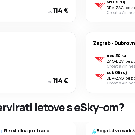
sri 02 ruj
114 €
DBV
-
ZAG
·
bez 
od
Croatia Airline
Zagreb
-
Dubrovn
ned 30 kol
ZAG
-
DBV
·
bez 
Croatia Airline
sub 05 ruj
114 €
DBV
-
ZAG
·
bez 
od
Croatia Airline
ervirati letove s eSky-om?
Fleksibilna pretraga
Bogatstvo sadrž