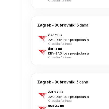
Croatia Airlines
Zagreb
-
Dubrovnik
5 dana
ned 11 lis
ZAG
-
DBV
·
bez presjedanja
Croatia Airlines
čet 15 lis
DBV
-
ZAG
·
bez presjedanja
Croatia Airlines
Zagreb
-
Dubrovnik
3 dana
čet 22 lis
ZAG
-
DBV
·
bez presjedanja
Croatia Airlines
sub 24 lis