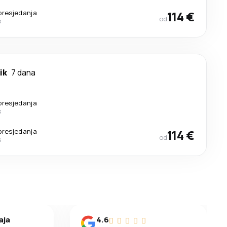
presjedanja
114 €
od
s
ik
7 dana
presjedanja
s
presjedanja
114 €
od
s
aja
4.6