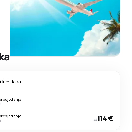
ka
ik
6 dana
presjedanja
s
presjedanja
114 €
od
s