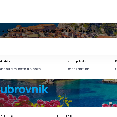
 do Dubrovnika
Avio karte iz Zagreba do Dubrovnika
dredište
Datum polaska
D
ubrovnik