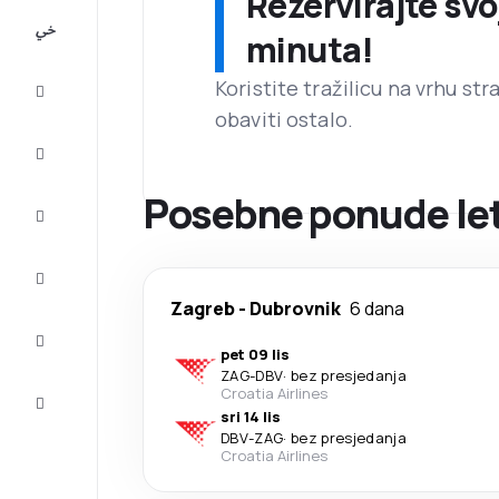
Rezervirajte svo
All-
minuta!
inclusive
Koristite tražilicu na vrhu st
Putovanje
obaviti ostalo.
Smještaj
Posebne ponude let
Prilike
Dovršite
putovanje
Zagreb
-
Dubrovnik
6 dana
Inspiracija
i savjeti
pet 09 lis
ZAG
-
DBV
·
bez presjedanja
Služba
Croatia Airlines
za
sri 14 lis
korisnike
DBV
-
ZAG
·
bez presjedanja
Croatia Airlines