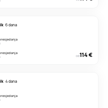
s
ik
6 dana
presjedanja
s
presjedanja
114 €
od
s
ik
4 dana
presjedanja
s