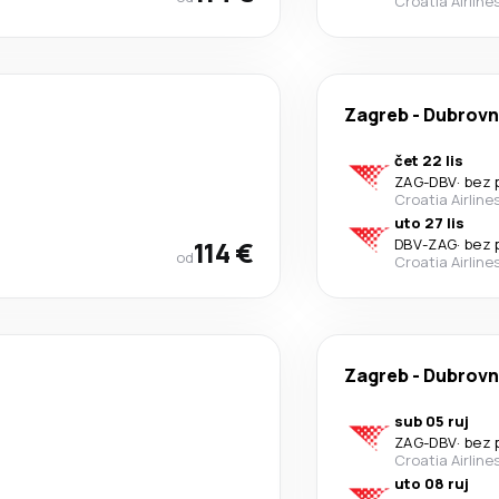
Croatia Airline
Zagreb
-
Dubrovn
čet 22 lis
ZAG
-
DBV
·
bez 
Croatia Airline
uto 27 lis
114 €
DBV
-
ZAG
·
bez 
od
Croatia Airline
Zagreb
-
Dubrovn
sub 05 ruj
ZAG
-
DBV
·
bez 
Croatia Airline
uto 08 ruj