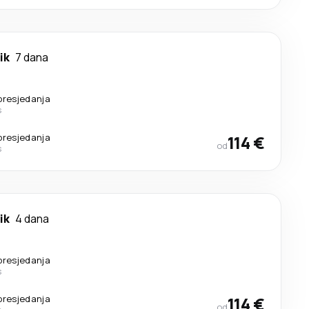
ik
7 dana
presjedanja
s
presjedanja
114 €
od
s
ik
4 dana
presjedanja
s
presjedanja
114 €
od