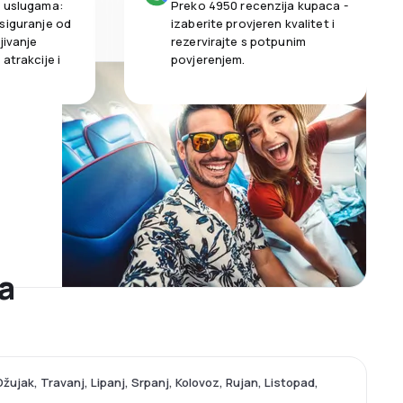
m uslugama:
Preko 4950 recenzija kupaca -
siguranje od
izaberite provjeren kvalitet i
jivanje
rezervirajte s potpunim
atrakcije i
povjerenjem.
ka
 Ožujak, Travanj, Lipanj, Srpanj, Kolovoz, Rujan, Listopad,