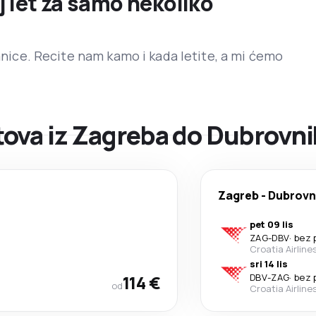
j let za samo nekoliko
ranice. Recite nam kamo i kada letite, a mi ćemo
ova iz Zagreba do Dubrovni
Zagreb
-
Dubrovn
pet 09 lis
ZAG
-
DBV
·
bez 
Croatia Airline
sri 14 lis
114 €
DBV
-
ZAG
·
bez 
od
Croatia Airline