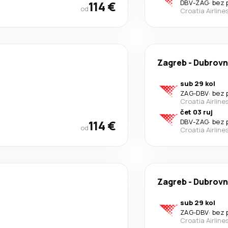
114 €
DBV
-
ZAG
·
bez 
od
Croatia Airline
Zagreb
-
Dubrovn
sub 29 kol
ZAG
-
DBV
·
bez 
Croatia Airline
čet 03 ruj
114 €
DBV
-
ZAG
·
bez 
od
Croatia Airline
Zagreb
-
Dubrovn
sub 29 kol
ZAG
-
DBV
·
bez 
Croatia Airline