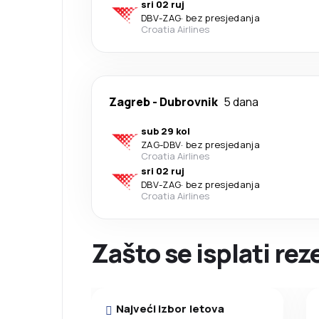
sri 02 ruj
DBV
-
ZAG
·
bez presjedanja
Croatia Airlines
Zagreb
-
Dubrovnik
5 dana
sub 29 kol
ZAG
-
DBV
·
bez presjedanja
Croatia Airlines
sri 02 ruj
DBV
-
ZAG
·
bez presjedanja
Croatia Airlines
Zašto se isplati rez
Najveći izbor letova