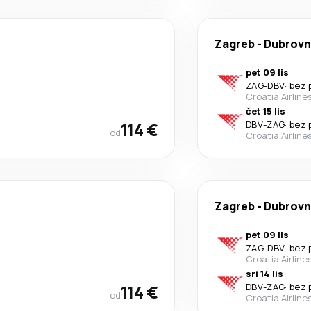
Zagreb
-
Dubrovn
pet 09 lis
ZAG
-
DBV
·
bez 
Croatia Airline
čet 15 lis
114 €
DBV
-
ZAG
·
bez 
od
Croatia Airline
Zagreb
-
Dubrovn
pet 09 lis
ZAG
-
DBV
·
bez 
Croatia Airline
sri 14 lis
114 €
DBV
-
ZAG
·
bez 
od
Croatia Airline