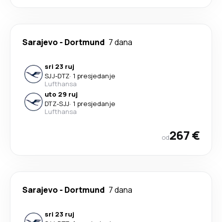
Sarajevo
-
Dortmund
7 dana
sri 23 ruj
SJJ
-
DTZ
·
1 presjedanje
Lufthansa
uto 29 ruj
DTZ
-
SJJ
·
1 presjedanje
Lufthansa
267 €
od
Sarajevo
-
Dortmund
7 dana
sri 23 ruj