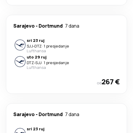
Sarajevo
-
Dortmund
7 dana
sri 23 ruj
SJJ
-
DTZ
·
1 presjedanje
Lufthansa
uto 29 ruj
DTZ
-
SJJ
·
1 presjedanje
Lufthansa
267 €
od
Sarajevo
-
Dortmund
7 dana
sri 23 ruj