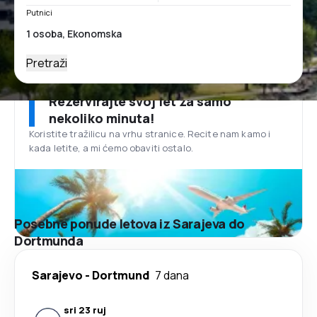
Putnici
Pretraži
Rezervirajte svoj let za samo
nekoliko minuta!
Koristite tražilicu na vrhu stranice. Recite nam kamo i
kada letite, a mi ćemo obaviti ostalo.
Posebne ponude letova iz Sarajeva do
Dortmunda
Sarajevo
-
Dortmund
7 dana
sri 23 ruj