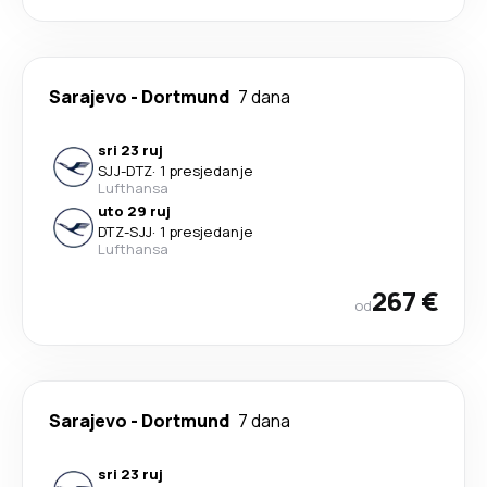
Sarajevo
-
Dortmund
7 dana
sri 23 ruj
SJJ
-
DTZ
·
1 presjedanje
Lufthansa
uto 29 ruj
DTZ
-
SJJ
·
1 presjedanje
Lufthansa
267 €
od
Sarajevo
-
Dortmund
7 dana
sri 23 ruj