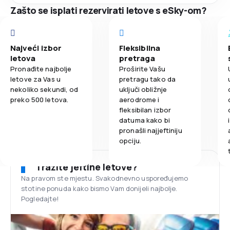
Zašto se isplati rezervirati letove s eSky-om?
Najveći izbor
Fleksibilna
letova
pretraga
Pronađite najbolje
Proširite Vašu
letove za Vas u
pretragu tako da
nekoliko sekundi, od
uključi obližnje
preko 500 letova.
aerodrome i
fleksibilan izbor
datuma kako bi
pronašli najjeftiniju
opciju.
Tražite jeftine letove?
Na pravom ste mjestu. Svakodnevno uspoređujemo
stotine ponuda kako bismo Vam donijeli najbolje.
Pogledajte!