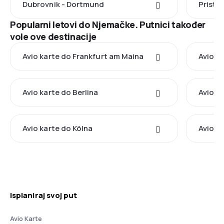
Dubrovnik - Dortmund
Pristi
Popularni letovi do Njemačke. Putnici također
vole ove destinacije
Avio karte do Frankfurt am Maina
Avio k
Avio karte do Berlina
Avio k
Avio karte do Kölna
Avio k
Isplaniraj svoj put
Avio Karte