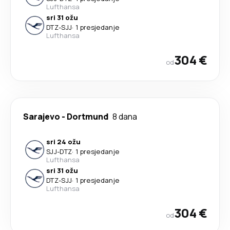
Lufthansa
sri 31 ožu
DTZ
-
SJJ
·
1 presjedanje
Lufthansa
304 €
od
Sarajevo
-
Dortmund
8 dana
sri 24 ožu
SJJ
-
DTZ
·
1 presjedanje
Lufthansa
sri 31 ožu
DTZ
-
SJJ
·
1 presjedanje
Lufthansa
304 €
od