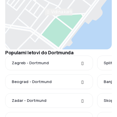
Vidi na karti
Popularni letovi do Dortmunda
Zagreb - Dortmund
Split 
Beograd - Dortmund
Banja 
Zadar - Dortmund
Skopje