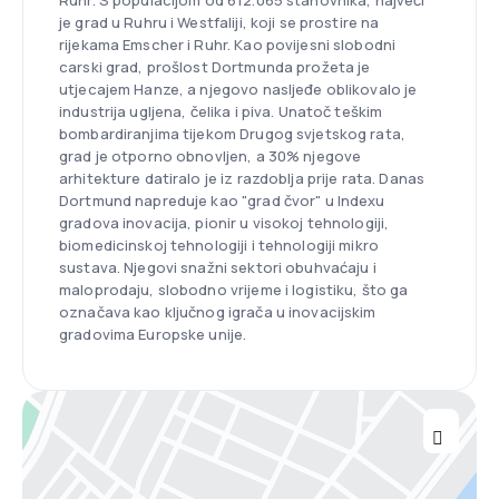
Ruhr. S populacijom od 612.065 stanovnika, najveći
je grad u Ruhru i Westfaliji, koji se prostire na
rijekama Emscher i Ruhr. Kao povijesni slobodni
carski grad, prošlost Dortmunda prožeta je
utjecajem Hanze, a njegovo nasljeđe oblikovalo je
industrija ugljena, čelika i piva. Unatoč teškim
bombardiranjima tijekom Drugog svjetskog rata,
grad je otporno obnovljen, a 30% njegove
arhitekture datiralo je iz razdoblja prije rata. Danas
Dortmund napreduje kao "grad čvor" u Indexu
gradova inovacija, pionir u visokoj tehnologiji,
biomedicinskoj tehnologiji i tehnologiji mikro
sustava. Njegovi snažni sektori obuhvaćaju i
maloprodaju, slobodno vrijeme i logistiku, što ga
označava kao ključnog igrača u inovacijskim
gradovima Europske unije.