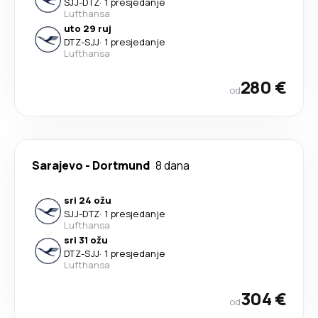
SJJ
-
DTZ
·
1 presjedanje
Lufthansa
uto 29 ruj
DTZ
-
SJJ
·
1 presjedanje
Lufthansa
280 €
od
Sarajevo
-
Dortmund
8 dana
sri 24 ožu
SJJ
-
DTZ
·
1 presjedanje
Lufthansa
sri 31 ožu
DTZ
-
SJJ
·
1 presjedanje
Lufthansa
304 €
od