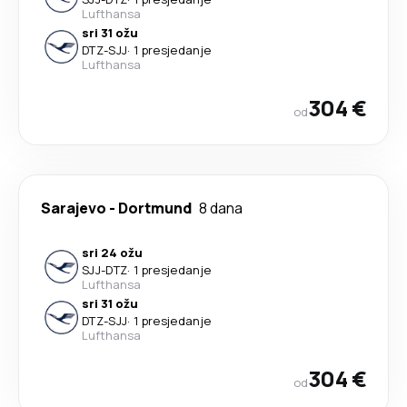
Lufthansa
sri 31 ožu
DTZ
-
SJJ
·
1 presjedanje
Lufthansa
304 €
od
Sarajevo
-
Dortmund
8 dana
sri 24 ožu
SJJ
-
DTZ
·
1 presjedanje
Lufthansa
sri 31 ožu
DTZ
-
SJJ
·
1 presjedanje
Lufthansa
304 €
od