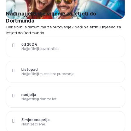
Nađi najjeftinije vrijeme za letjeti do
Dortmunda
Fleksibilni s datumima za putovanje? Nađi najeftiniji mjesec za
letjeti do Dortmunda
od 262 €
Najjeftiniji povratni let
Listopad
Najjeftiniji mjesec za putovanje
nedjelja
Najjeftiniji dan za let
3 mjeseca prije
Najniže cijene