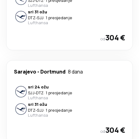
SJJ
-
DTZ
·
1 presjedanje
Lufthansa
sri 31 ožu
DTZ
-
SJJ
·
1 presjedanje
Lufthansa
304 €
od
Sarajevo
-
Dortmund
8 dana
sri 24 ožu
SJJ
-
DTZ
·
1 presjedanje
Lufthansa
sri 31 ožu
DTZ
-
SJJ
·
1 presjedanje
Lufthansa
304 €
od