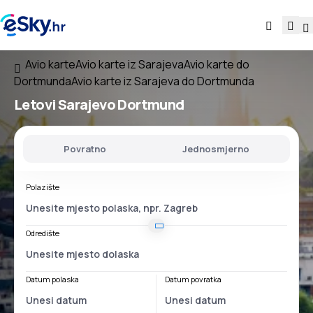
Avio karte
Avio karte iz Sarajeva
Avio karte do
Dortmunda
Avio karte iz Sarajeva do Dortmunda
Letovi
Sarajevo Dortmund
Povratno
Jednosmjerno
Polazište
Odredište
Datum polaska
Datum povratka