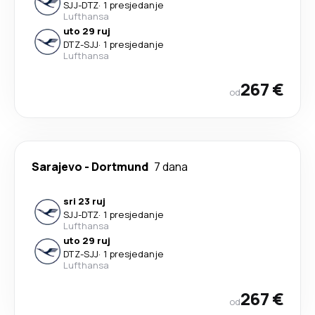
SJJ
-
DTZ
·
1 presjedanje
Lufthansa
uto 29 ruj
DTZ
-
SJJ
·
1 presjedanje
Lufthansa
267 €
od
Sarajevo
-
Dortmund
7 dana
sri 23 ruj
SJJ
-
DTZ
·
1 presjedanje
Lufthansa
uto 29 ruj
DTZ
-
SJJ
·
1 presjedanje
Lufthansa
267 €
od