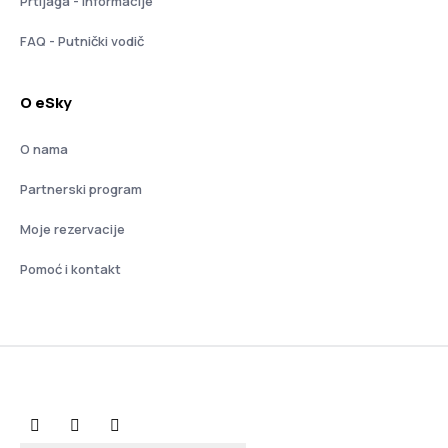
Prtljaga - informacije
FAQ - Putnički vodič
O eSky
O nama
Partnerski program
Moje rezervacije
Pomoć i kontakt