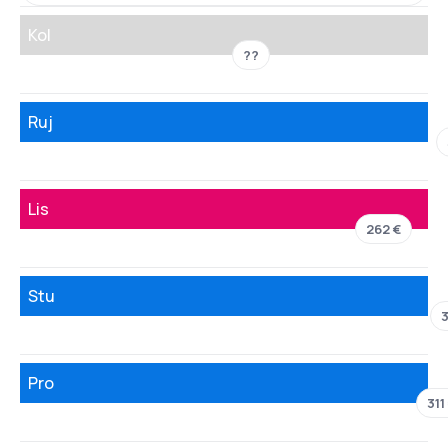
Kol
??
Ruj
Lis
262 €
Stu
3
Pro
311