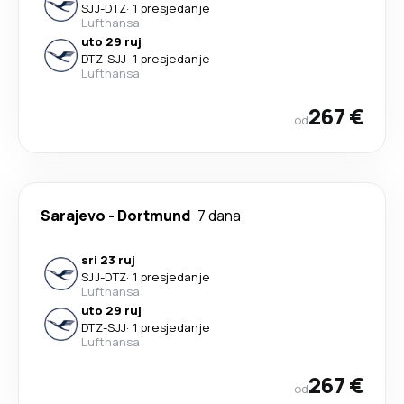
SJJ
-
DTZ
·
1 presjedanje
Lufthansa
uto 29 ruj
DTZ
-
SJJ
·
1 presjedanje
Lufthansa
267 €
od
Sarajevo
-
Dortmund
7 dana
sri 23 ruj
SJJ
-
DTZ
·
1 presjedanje
Lufthansa
uto 29 ruj
DTZ
-
SJJ
·
1 presjedanje
Lufthansa
267 €
od