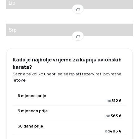
Lip
??
Srp
??
Kada je najbolje vrijeme za kupnju avionskih
karata?
Saznajte koliko unaprijed se isplati rezervirati povratne
letove.
6 mjeseci prije
od
512 €
3 mjeseca prije
od
363 €
30 dana prije
od
405 €