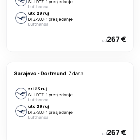
SJJ
-
DTZ
·
1 presjedanje
Lufthansa
uto 29 ruj
DTZ
-
SJJ
·
1 presjedanje
Lufthansa
267 €
od
Sarajevo
-
Dortmund
7 dana
sri 23 ruj
SJJ
-
DTZ
·
1 presjedanje
Lufthansa
uto 29 ruj
DTZ
-
SJJ
·
1 presjedanje
Lufthansa
267 €
od