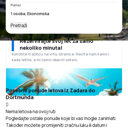
Putnici
Pretraži
Rezervirajte svoj let za samo
nekoliko minuta!
Koristite tražilicu na vrhu stranice. Recite nam kamo i
kada letite, a mi ćemo obaviti ostalo.
Posebne ponude letova iz Zadara do
Dortmunda
Nema letova na ovoj ruti
Pogledajte ostale ponude koje bi vas mogle zanimati.
Također možete promijeniti zračnu luku ili datum i