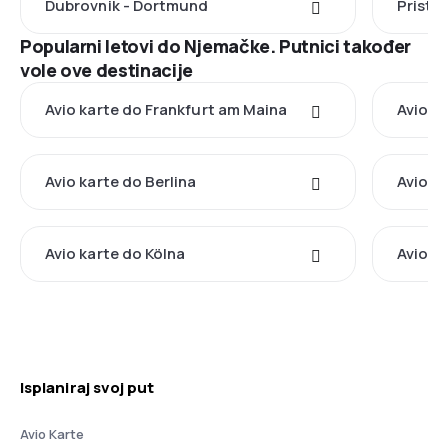
Dubrovnik - Dortmund
Pristi
Popularni letovi do Njemačke. Putnici također
vole ove destinacije
Avio karte do Frankfurt am Maina
Avio k
Avio karte do Berlina
Avio k
Avio karte do Kölna
Avio k
Isplaniraj svoj put
Avio Karte