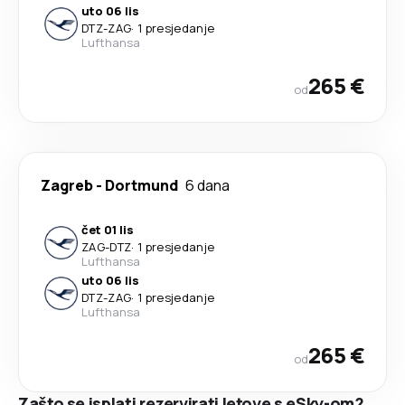
uto 06 lis
DTZ
-
ZAG
·
1 presjedanje
Lufthansa
265 €
od
Zagreb
-
Dortmund
6 dana
čet 01 lis
ZAG
-
DTZ
·
1 presjedanje
Lufthansa
uto 06 lis
DTZ
-
ZAG
·
1 presjedanje
Lufthansa
265 €
od
Zašto se isplati rezervirati letove s eSky-om?