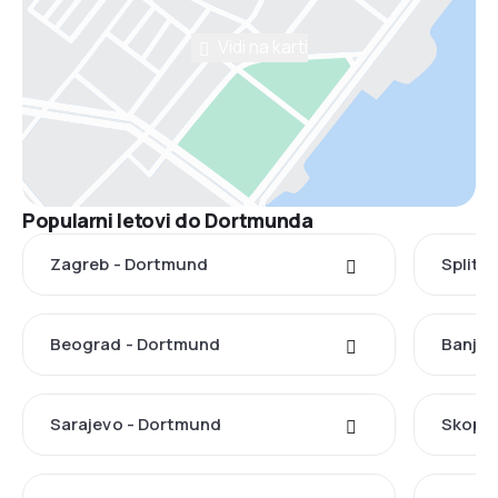
Vidi na karti
Popularni letovi do Dortmunda
Zagreb - Dortmund
Split 
Beograd - Dortmund
Banja 
Sarajevo - Dortmund
Skopje