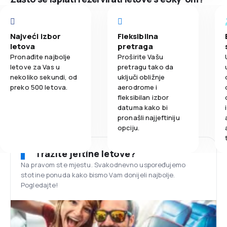
Najveći izbor
Fleksibilna
letova
pretraga
Pronađite najbolje
Proširite Vašu
letove za Vas u
pretragu tako da
nekoliko sekundi, od
uključi obližnje
preko 500 letova.
aerodrome i
fleksibilan izbor
datuma kako bi
pronašli najjeftiniju
opciju.
Tražite jeftine letove?
Na pravom ste mjestu. Svakodnevno uspoređujemo
stotine ponuda kako bismo Vam donijeli najbolje.
Pogledajte!