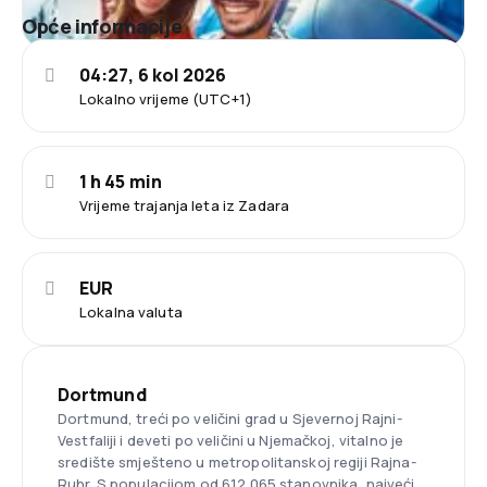
Opće informacije
04:27, 6 kol 2026
Lokalno vrijeme (UTC+1)
1 h 45 min
Vrijeme trajanja leta iz Zadara
EUR
Lokalna valuta
Dortmund
Dortmund, treći po veličini grad u Sjevernoj Rajni-
Vestfaliji i deveti po veličini u Njemačkoj, vitalno je
središte smješteno u metropolitanskoj regiji Rajna-
Ruhr. S populacijom od 612.065 stanovnika, najveći