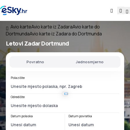
Avio karte
Avio karte iz Zadara
Avio karte do
Dortmunda
Avio karte iz Zadara do Dortmunda
Letovi
Zadar Dortmund
Povratno
Jednosmjerno
Polazište
Odredište
Datum polaska
Datum povratka