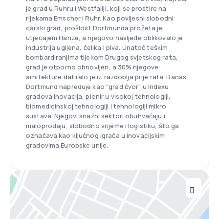
je grad u Ruhru i Westfaliji, koji se prostire na
rijekama Emscher i Ruhr. Kao povijesni slobodni
carski grad, prošlost Dortmunda prožeta je
utjecajem Hanze, a njegovo nasljeđe oblikovalo je
industrija ugljena, čelika i piva. Unatoč teškim
bombardiranjima tijekom Drugog svjetskog rata,
grad je otporno obnovljen, a 30% njegove
arhitekture datiralo je iz razdoblja prije rata. Danas
Dortmund napreduje kao "grad čvor" u Indexu
gradova inovacija, pionir u visokoj tehnologiji,
biomedicinskoj tehnologiji i tehnologiji mikro
sustava. Njegovi snažni sektori obuhvaćaju i
maloprodaju, slobodno vrijeme i logistiku, što ga
označava kao ključnog igrača u inovacijskim
gradovima Europske unije.