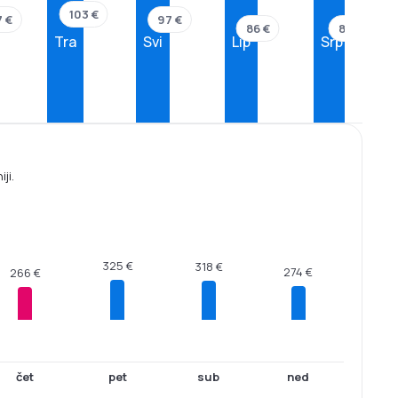
103 €
 €
97 €
86 €
86 €
Tra
Svi
Lip
Srp
ji.
325 €
318 €
274 €
266 €
čet
pet
sub
ned