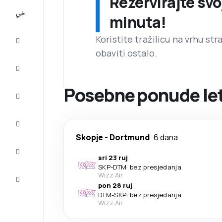
Rezervirajte svo
All-
minuta!
inclusive
Koristite tražilicu na vrhu st
Putovanje
obaviti ostalo.
Smještaj
Posebne ponude let
Prilike
Dovršite
putovanje
Skopje
-
Dortmund
6 dana
Inspiracija
i savjeti
sri 23 ruj
SKP
-
DTM
·
bez presjedanja
Služba
Wizz Air
za
pon 28 ruj
korisnike
DTM
-
SKP
·
bez presjedanja
Wizz Air