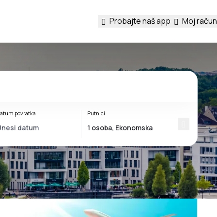
Probajte naš app
Moj račun
atum povratka
Putnici