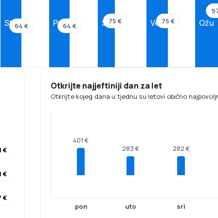
97
75 €
75 €
Stu
Pro
Sij
Velj
Ožu
64 €
64 €
Otkrijte najjeftiniji dan za let
Otkrijte kojeg dana u tjednu su letovi obično najpovoljni
401 €
283 €
282 €
1 €
1 €
 €
pon
uto
sri