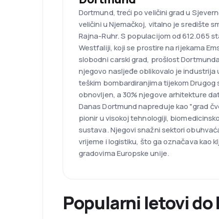
Dortmund, treći po veličini grad u Sjeverno
veličini u Njemačkoj, vitalno je središte 
Rajna-Ruhr. S populacijom od 612.065 sta
Westfaliji, koji se prostire na rijekama Em
slobodni carski grad, prošlost Dortmund
njegovo nasljeđe oblikovalo je industrija u
teškim bombardiranjima tijekom Drugog s
obnovljen, a 30% njegove arhitekture datir
Danas Dortmund napreduje kao "grad čvor
pionir u visokoj tehnologiji, biomedicinskoj
sustava. Njegovi snažni sektori obuhvać
vrijeme i logistiku, što ga označava kao k
gradovima Europske unije.
Popularni letovi d