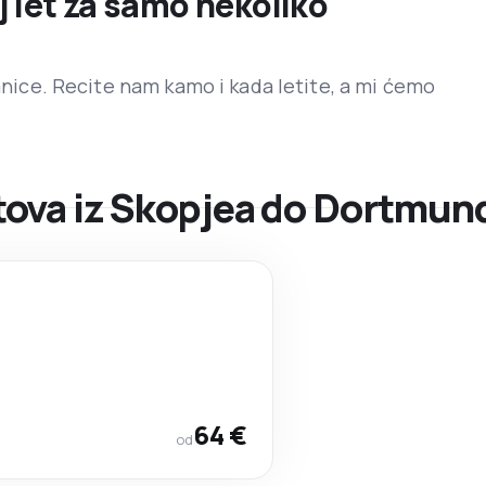
j let za samo nekoliko
ranice. Recite nam kamo i kada letite, a mi ćemo
ova iz Skopjea do Dortmun
64 €
od