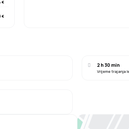
 €
 €
2 h 30 min
Vrijeme trajanja 