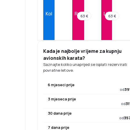
Kol
Ruj
Lis
63 €
63 €
Kada je najbolje vrijeme za kupnju
avionskih karata?
Saznajte koliko unaprijed se isplati rezervirati
povratne letove.
6 mjeseci prije
od
39
3 mjeseca prije
od
31
30 dana prije
od
357
7 dana prije