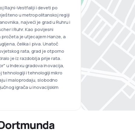
j Rajni-Vestfaliji i deveti po
smješteno u metropolitanskoj regiji
novnika, najveći je grad u Ruhru i
scher i Ruhr. Kao povijesni
a prožeta je utjecajem Hanze, a
gljena, čelika i piva. Unatoč
vjetskog rata, grad je otporno
alo je iz razdoblja prije rata.
" u Indexu gradova inovacija,
 tehnologiji i tehnologiji mikro
aju i maloprodaju, slobodno
ljučnog igrača u inovacijskim
o Dortmunda