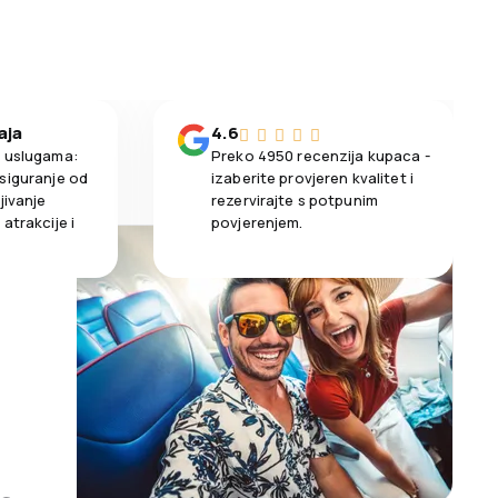
aja
4.6
m uslugama:
Preko 4950 recenzija kupaca -
siguranje od
izaberite provjeren kvalitet i
jivanje
rezervirajte s potpunim
atrakcije i
povjerenjem.