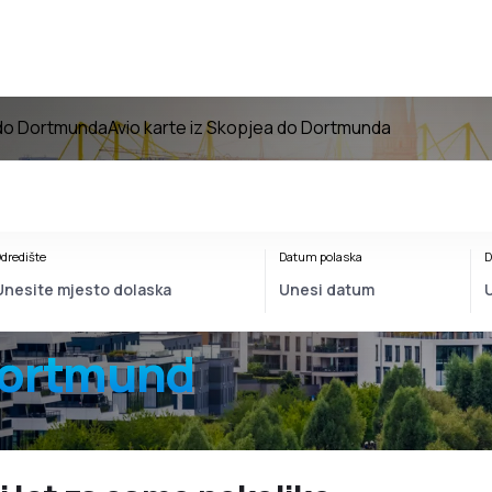
 do Dortmunda
Avio karte iz Skopjea do Dortmunda
dredište
Datum polaska
D
Dortmund