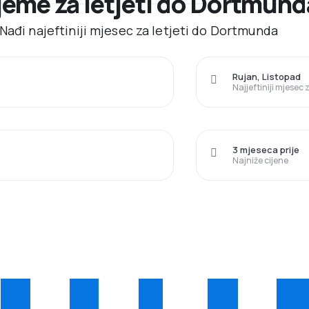
ijeme za letjeti do Dortmund
Nađi najeftiniji mjesec za letjeti do Dortmunda
Rujan, Listopad
Najjeftiniji mjesec
3 mjeseca prije
Najniže cijene