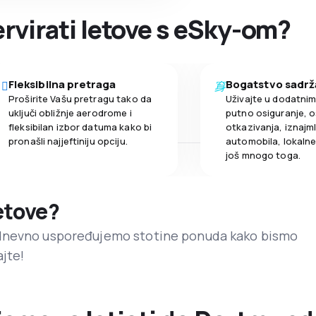
ervirati letove s eSky-om?
Fleksibilna pretraga
Bogatstvo sadrž
Proširite Vašu pretragu tako da
Uživajte u dodatni
uključi obližnje aerodrome i
putno osiguranje, o
fleksibilan izbor datuma kako bi
otkazivanja, iznajml
pronašli najjeftiniju opciju.
automobila, lokalne 
još mnogo toga.
letove?
dnevno uspoređujemo stotine ponuda kako bismo
ajte!