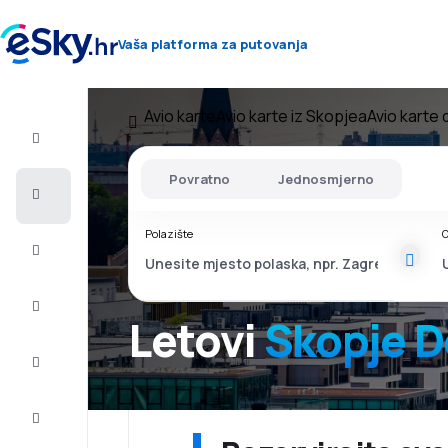
Vaša platforma za putovanja
Avio karte
Avio karte iz Skopjea
Avio karte
Let+Hotel
Povratno
Jednosmjerno
Avio
Karte
Polazište
O
Ljetovanje
Ljeto
2026
Letovi
Skopje 
Zima
2026/27
Last
minute