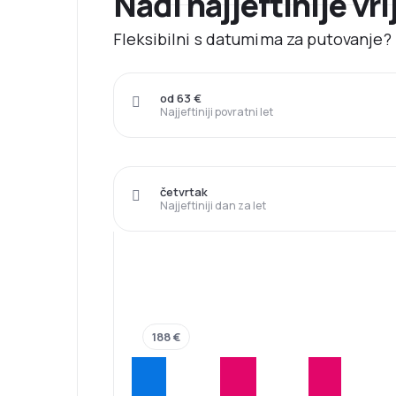
Nađi najjeftinije vr
Fleksibilni s datumima za putovanje? 
od 63 €
Najjeftiniji povratni let
četvrtak
Najjeftiniji dan za let
188 €