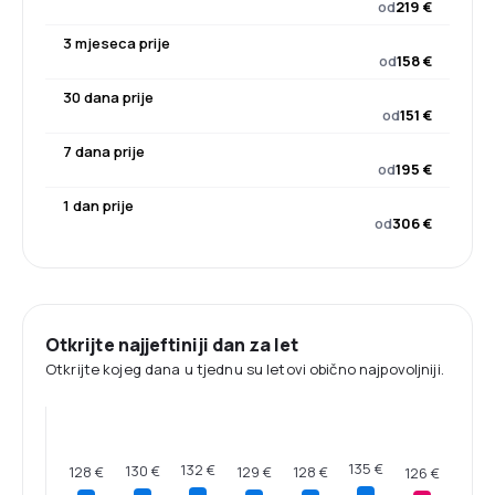
od
219 €
3 mjeseca prije
od
158 €
30 dana prije
od
151 €
7 dana prije
od
195 €
1 dan prije
od
306 €
Otkrijte najjeftiniji dan za let
Otkrijte kojeg dana u tjednu su letovi obično najpovoljniji.
135 €
132 €
130 €
129 €
128 €
128 €
126 €