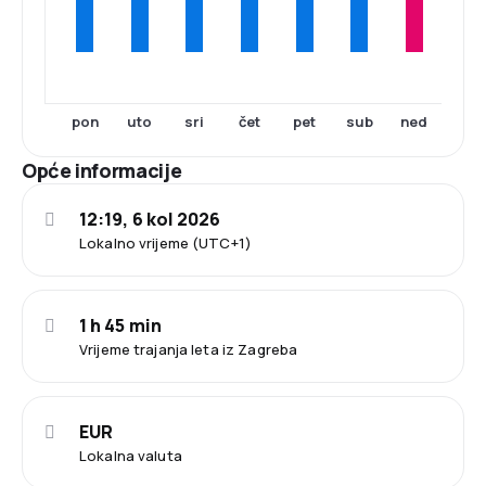
pon
uto
sri
čet
pet
sub
ned
Opće informacije
12:19, 6 kol 2026
Lokalno vrijeme (UTC+1)
1 h 45 min
Vrijeme trajanja leta iz Zagreba
EUR
Lokalna valuta