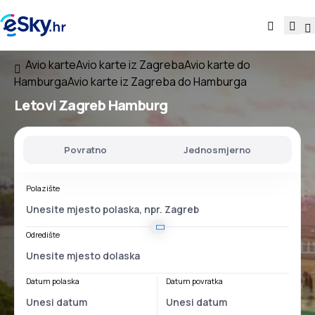
Avio karte
Avio karte iz Zagreba
Avio karte do
Hamburga
Avio karte iz Zagreba do Hamburga
Letovi
Zagreb Hamburg
Povratno
Jednosmjerno
Polazište
Odredište
Datum polaska
Datum povratka