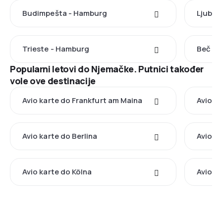
Budimpešta - Hamburg
Ljublj
Trieste - Hamburg
Beč - 
Popularni letovi do Njemačke. Putnici također
vole ove destinacije
Avio karte do Frankfurt am Maina
Avio k
Avio karte do Berlina
Avio k
Avio karte do Kölna
Avio k