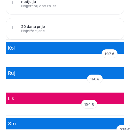
nedjelja
Najjeftiniji dan za let
30 dana prije
Najniže cijene
Kol
197 €
Ruj
166 €
Lis
154 €
Stu
228 €