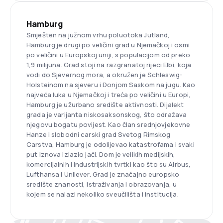
Hamburg
Smješten na južnom vrhu poluotoka Jutland,
Hamburg je drugi po veličini grad u Njemačkoj i osmi
po veličini u Europskoj uniji, s populacijom od preko
1,9 milijuna. Grad stoji na razgranatoj rijeci Elbi, koja
vodi do Sjevernog mora, a okružen je Schleswig-
Holsteinom na sjeveru i Donjom Saskom na jugu. Kao
najveća luka u Njemačkoj i treća po veličini u Europi,
Hamburg je užurbano središte aktivnosti. Dijalekt
grada je varijanta niskosaksonskog, što odražava
njegovu bogatu povijest. Kao član srednjovjekovne
Hanze i slobodni carski grad Svetog Rimskog
Carstva, Hamburg je odolijevao katastrofama i svaki
put iznova izlazio jači. Dom je velikih medijskih,
komercijalnih i industrijskih tvrtki kao što su Airbus,
Lufthansa i Unilever. Grad je značajno europsko
središte znanosti, istraživanja i obrazovanja, u
kojem se nalazi nekoliko sveučilišta i institucija.