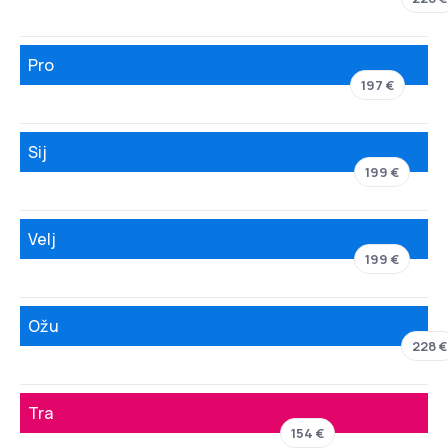
Pro
197 €
Sij
199 €
Velj
199 €
Ožu
228 €
Tra
154 €