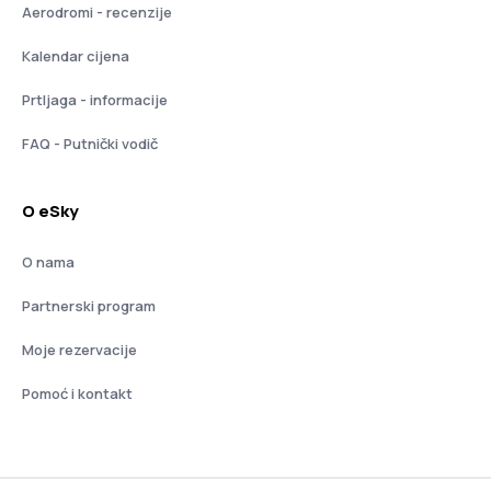
Aerodromi - recenzije
Kalendar cijena
Prtljaga - informacije
FAQ - Putnički vodič
O eSky
O nama
Partnerski program
Moje rezervacije
Pomoć i kontakt