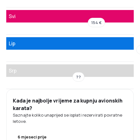
Svi
154 €
Lip
Srp
??
Kada je najbolje vrijeme za kupnju avionskih
karata?
Saznajte koliko unaprijed se isplati rezervirati povratne
letove.
6 mjeseci prije