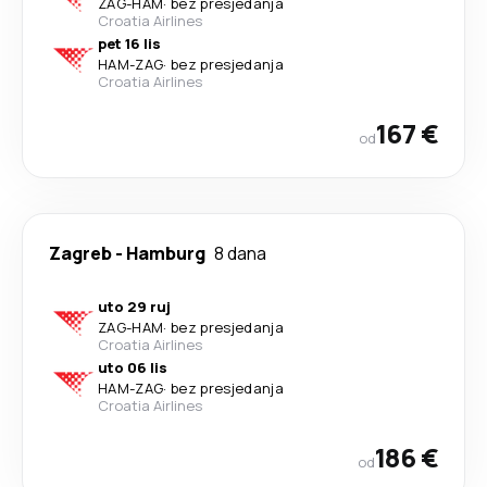
ZAG
-
HAM
·
bez presjedanja
Croatia Airlines
pet 16 lis
HAM
-
ZAG
·
bez presjedanja
Croatia Airlines
167 €
od
Zagreb
-
Hamburg
8 dana
uto 29 ruj
ZAG
-
HAM
·
bez presjedanja
Croatia Airlines
uto 06 lis
HAM
-
ZAG
·
bez presjedanja
Croatia Airlines
186 €
od