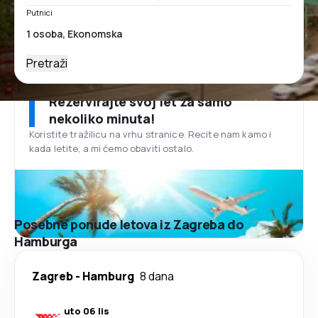
Putnici
Pretraži
Rezervirajte svoj let za samo
nekoliko minuta!
Koristite tražilicu na vrhu stranice. Recite nam kamo i
kada letite, a mi ćemo obaviti ostalo.
Posebne ponude letova iz Zagreba do
Hamburga
Zagreb
-
Hamburg
8 dana
uto 06 lis