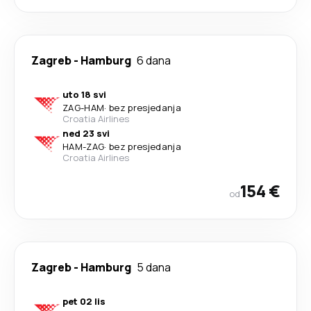
Zagreb
-
Hamburg
6 dana
uto 18 svi
ZAG
-
HAM
·
bez presjedanja
Croatia Airlines
ned 23 svi
HAM
-
ZAG
·
bez presjedanja
Croatia Airlines
154 €
od
Zagreb
-
Hamburg
5 dana
pet 02 lis