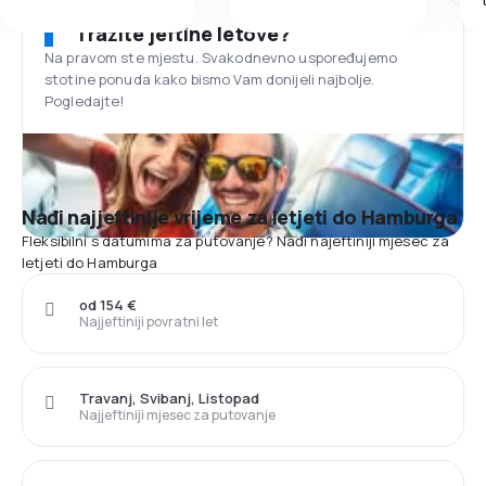
Tražite jeftine letove?
Na pravom ste mjestu. Svakodnevno uspoređujemo
stotine ponuda kako bismo Vam donijeli najbolje.
Pogledajte!
Nađi najjeftinije vrijeme za letjeti do Hamburga
Fleksibilni s datumima za putovanje? Nađi najeftiniji mjesec za
letjeti do Hamburga
od 154 €
Najjeftiniji povratni let
Travanj, Svibanj, Listopad
Najjeftiniji mjesec za putovanje