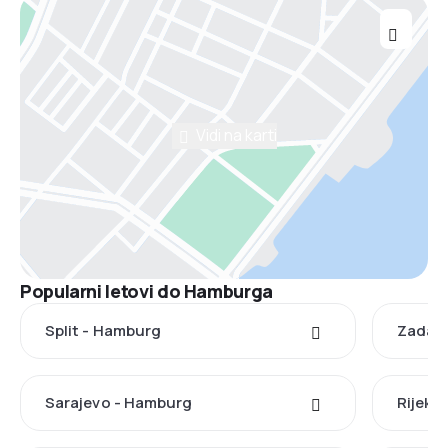
Vidi na karti
Popularni letovi do Hamburga
Split - Hamburg
Zadar 
Sarajevo - Hamburg
Rijeka