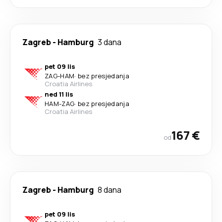
Zagreb
-
Hamburg
3 dana
pet 09 lis
ZAG
-
HAM
·
bez presjedanja
Croatia Airlines
ned 11 lis
HAM
-
ZAG
·
bez presjedanja
Croatia Airlines
167 €
od
Zagreb
-
Hamburg
8 dana
pet 09 lis