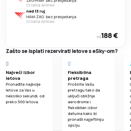
ZAG
-
HAM
·
bez presjedanja
Croatia Airlines
ned 13 ruj
HAM
-
ZAG
·
bez presjedanja
Croatia Airlines
188 €
od
Zašto se isplati rezervirati letove s eSky-om?
Najveći izbor
Fleksibilna
letova
pretraga
Pronađite najbolje
Proširite Vašu
letove za Vas u
pretragu tako da
nekoliko sekundi, od
uključi obližnje
preko 500 letova.
aerodrome i
fleksibilan izbor
datuma kako bi
pronašli najjeftiniju
opciju.