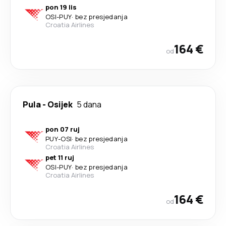
pon 19 lis
OSI
-
PUY
·
bez presjedanja
Croatia Airlines
164 €
od
Pula
-
Osijek
5 dana
pon 07 ruj
PUY
-
OSI
·
bez presjedanja
Croatia Airlines
pet 11 ruj
OSI
-
PUY
·
bez presjedanja
Croatia Airlines
164 €
od