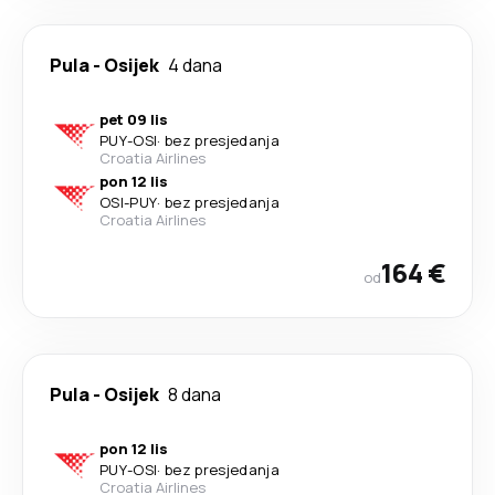
Pula
-
Osijek
4 dana
pet 09 lis
PUY
-
OSI
·
bez presjedanja
Croatia Airlines
pon 12 lis
OSI
-
PUY
·
bez presjedanja
Croatia Airlines
164 €
od
Pula
-
Osijek
8 dana
pon 12 lis
PUY
-
OSI
·
bez presjedanja
Croatia Airlines