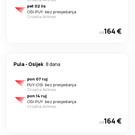
pet 02 lis
OSI
-
PUY
·
bez presjedanja
Croatia Airlines
164 €
od
Pula
-
Osijek
8 dana
pon 07 ruj
PUY
-
OSI
·
bez presjedanja
Croatia Airlines
pon 14 ruj
OSI
-
PUY
·
bez presjedanja
Croatia Airlines
164 €
od