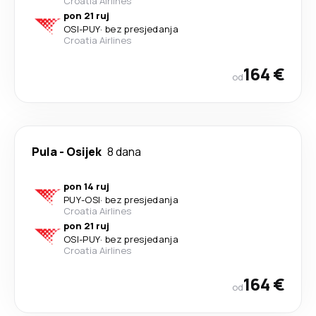
Croatia Airlines
pon 21 ruj
OSI
-
PUY
·
bez presjedanja
Croatia Airlines
164 €
od
Pula
-
Osijek
8 dana
pon 14 ruj
PUY
-
OSI
·
bez presjedanja
Croatia Airlines
pon 21 ruj
OSI
-
PUY
·
bez presjedanja
Croatia Airlines
164 €
od