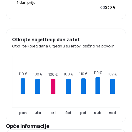
1 dan prije
od
233 €
Otkrijte najjeftiniji dan za let
Otkrijte kojeg dana u tjednu su letovi obično najpovoljniji.
119 €
110 €
110 €
108 €
108 €
107 €
106 €
pon
uto
sri
čet
pet
sub
ned
Opće informacije