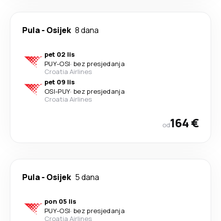
Pula
-
Osijek
8 dana
pet 02 lis
PUY
-
OSI
·
bez presjedanja
Croatia Airlines
pet 09 lis
OSI
-
PUY
·
bez presjedanja
Croatia Airlines
164 €
od
Pula
-
Osijek
5 dana
pon 05 lis
PUY
-
OSI
·
bez presjedanja
Croatia Airlines