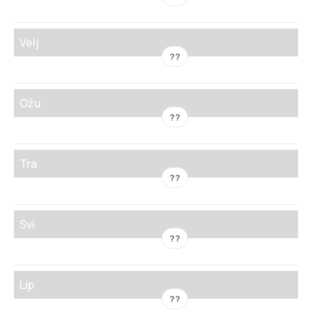
Velj
??
Ožu
??
Tra
??
Svi
??
Lip
??