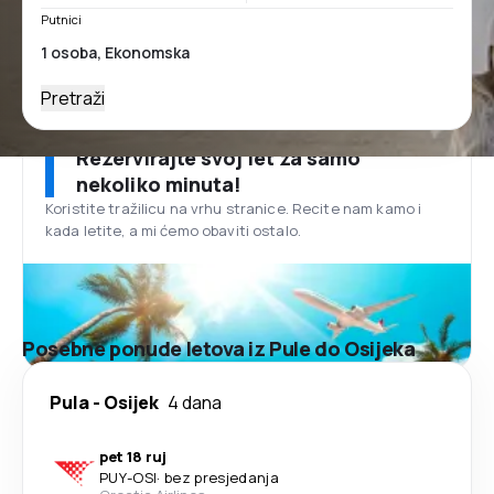
Putnici
Pretraži
Rezervirajte svoj let za samo
nekoliko minuta!
Koristite tražilicu na vrhu stranice. Recite nam kamo i
kada letite, a mi ćemo obaviti ostalo.
Posebne ponude letova iz Pule do Osijeka
Pula
-
Osijek
4 dana
pet 18 ruj
PUY
-
OSI
·
bez presjedanja