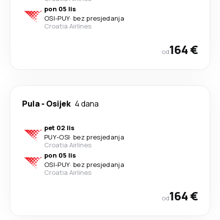
pon 05 lis
OSI
-
PUY
·
bez presjedanja
Croatia Airlines
164 €
od
Pula
-
Osijek
4 dana
pet 02 lis
PUY
-
OSI
·
bez presjedanja
Croatia Airlines
pon 05 lis
OSI
-
PUY
·
bez presjedanja
Croatia Airlines
164 €
od