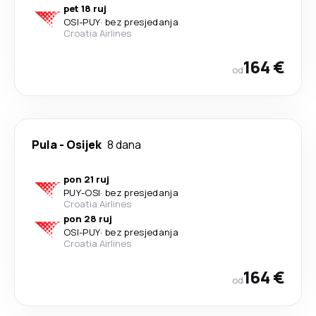
pet 18 ruj
OSI
-
PUY
·
bez presjedanja
Croatia Airlines
164 €
od
Pula
-
Osijek
8 dana
pon 21 ruj
PUY
-
OSI
·
bez presjedanja
Croatia Airlines
pon 28 ruj
OSI
-
PUY
·
bez presjedanja
Croatia Airlines
164 €
od