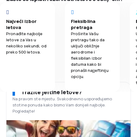
Najveći izbor
Fleksibilna
letova
pretraga
Pronađite najbolje
Proširite Vašu
letove za Vas u
pretragu tako da
nekoliko sekundi, od
uključi obližnje
preko 500 letova.
aerodrome i
fleksibilan izbor
datuma kako bi
pronašli najjeftiniju
opciju.
Tražite jeftine letove?
Na pravom ste mjestu. Svakodnevno uspoređujemo
stotine ponuda kako bismo Vam donijeli najbolje.
Pogledajte!