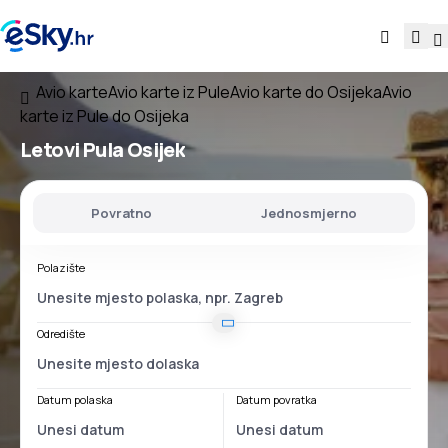
Avio karte
Avio karte iz Pule
Avio karte do Osijeka
Avio
karte iz Pule do Osijeka
Letovi
Pula Osijek
Povratno
Jednosmjerno
Polazište
Odredište
Datum polaska
Datum povratka