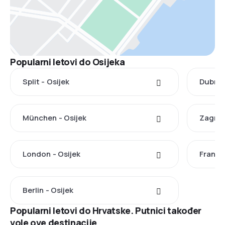
Popularni letovi do Osijeka
Split - Osijek
Dubrov
München - Osijek
Zagreb
London - Osijek
Frankf
Berlin - Osijek
Popularni letovi do Hrvatske. Putnici također
vole ove destinacije