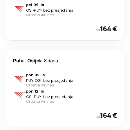
pet 09 lis
OSI
-
PUY
·
bez presjedanja
Croatia Airlines
164 €
od
Pula
-
Osijek
8 dana
pon 05 lis
PUY
-
OSI
·
bez presjedanja
Croatia Airlines
pon 12 lis
OSI
-
PUY
·
bez presjedanja
Croatia Airlines
164 €
od