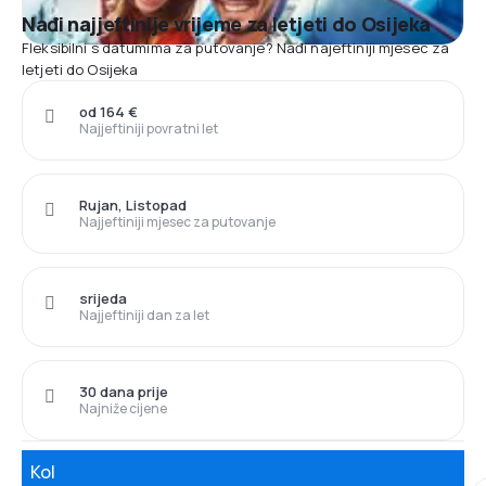
Nađi najjeftinije vrijeme za letjeti do Osijeka
Fleksibilni s datumima za putovanje? Nađi najeftiniji mjesec za
letjeti do Osijeka
od 164 €
Najjeftiniji povratni let
Rujan, Listopad
Najjeftiniji mjesec za putovanje
srijeda
Najjeftiniji dan za let
30 dana prije
Najniže cijene
Kol