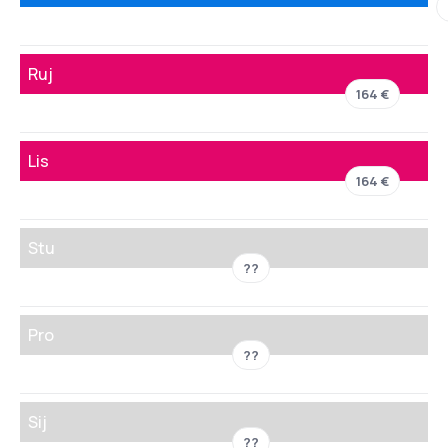
Ruj
164 €
Lis
164 €
Stu
??
Pro
??
Sij
??