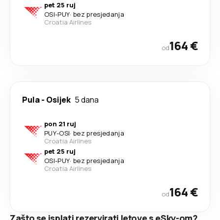
pet 25 ruj
OSI
-
PUY
·
bez presjedanja
Croatia Airlines
164 €
od
Pula
-
Osijek
5 dana
pon 21 ruj
PUY
-
OSI
·
bez presjedanja
Croatia Airlines
pet 25 ruj
OSI
-
PUY
·
bez presjedanja
Croatia Airlines
164 €
od
Zašto se isplati rezervirati letove s eSky-om?