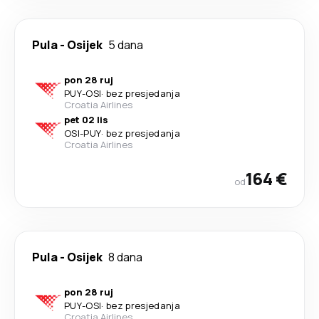
Pula
-
Osijek
5 dana
pon 28 ruj
PUY
-
OSI
·
bez presjedanja
Croatia Airlines
pet 02 lis
OSI
-
PUY
·
bez presjedanja
Croatia Airlines
164 €
od
Pula
-
Osijek
8 dana
pon 28 ruj
PUY
-
OSI
·
bez presjedanja
Croatia Airlines