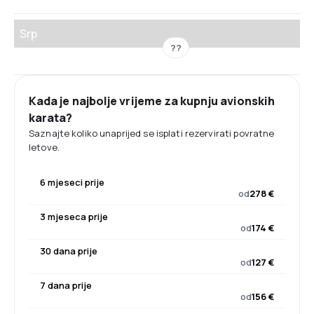
Srp
??
Kada je najbolje vrijeme za kupnju avionskih
karata?
Saznajte koliko unaprijed se isplati rezervirati povratne
letove.
6 mjeseci prije
od
278 €
3 mjeseca prije
od
174 €
30 dana prije
od
127 €
7 dana prije
od
156 €