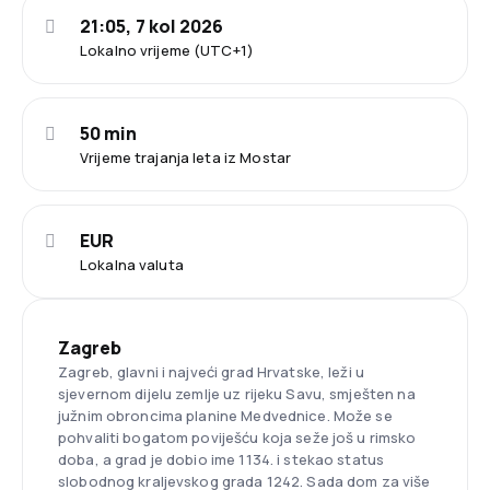
21:05, 7 kol 2026
Lokalno vrijeme (UTC+1)
50 min
Vrijeme trajanja leta iz Mostar
EUR
Lokalna valuta
Zagreb
Zagreb, glavni i najveći grad Hrvatske, leži u
sjevernom dijelu zemlje uz rijeku Savu, smješten na
južnim obroncima planine Medvednice. Može se
pohvaliti bogatom poviješću koja seže još u rimsko
doba, a grad je dobio ime 1134. i stekao status
slobodnog kraljevskog grada 1242. Sada dom za više