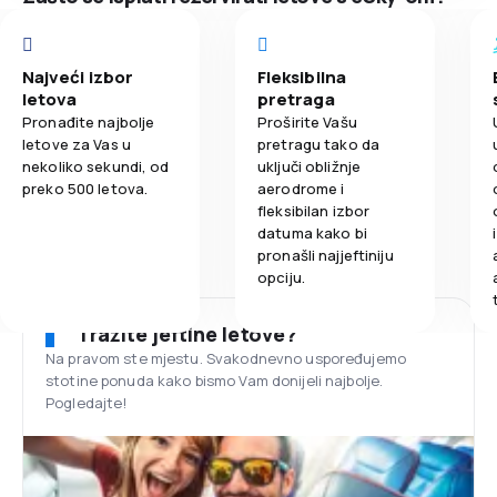
Najveći izbor
Fleksibilna
letova
pretraga
Pronađite najbolje
Proširite Vašu
letove za Vas u
pretragu tako da
nekoliko sekundi, od
uključi obližnje
preko 500 letova.
aerodrome i
fleksibilan izbor
datuma kako bi
pronašli najjeftiniju
opciju.
Tražite jeftine letove?
Na pravom ste mjestu. Svakodnevno uspoređujemo
stotine ponuda kako bismo Vam donijeli najbolje.
Pogledajte!