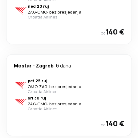
ned 20 ruj
ZAG
-
OMO
·
bez presjedanja
Croatia Airlines
140 €
od
Mostar
-
Zagreb
6 dana
pet 25 ruj
OMO
-
ZAG
·
bez presjedanja
Croatia Airlines
sri 30 ruj
ZAG
-
OMO
·
bez presjedanja
Croatia Airlines
140 €
od