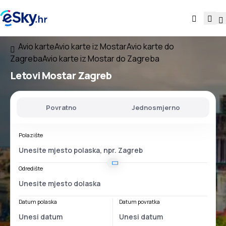
Avio karte
Avio karte iz Mostar
Avio karte do
Zagreba
Avio karte iz Mostar do Zagreba
Letovi
Mostar Zagreb
Povratno
Jednosmjerno
Polazište
Odredište
Datum polaska
Datum povratka