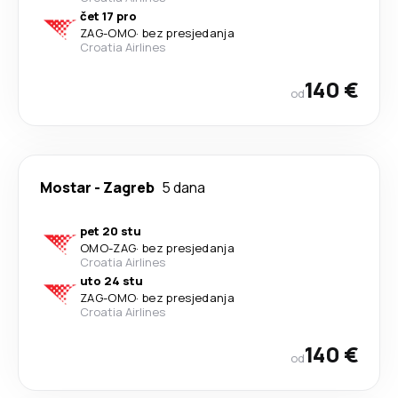
čet 17 pro
ZAG
-
OMO
·
bez presjedanja
Croatia Airlines
140 €
od
Mostar
-
Zagreb
5 dana
pet 20 stu
OMO
-
ZAG
·
bez presjedanja
Croatia Airlines
uto 24 stu
ZAG
-
OMO
·
bez presjedanja
Croatia Airlines
140 €
od