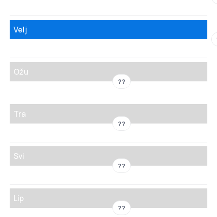
Velj
Ožu
??
Tra
??
Svi
??
Lip
??