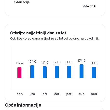
1 dan prije
od
488 €
Otkrijte najjeftiniji dan za let
Otkrijte kojeg dana u tjednu su letovi obično najpovoljniji.
134 €
124 €
121 €
119 €
114 €
110 €
109 €
pon
uto
sri
čet
pet
sub
ned
Opće informacije