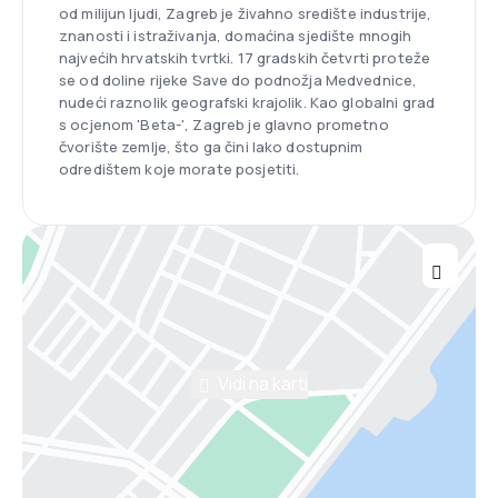
od milijun ljudi, Zagreb je živahno središte industrije,
znanosti i istraživanja, domaćina sjedište mnogih
najvećih hrvatskih tvrtki. 17 gradskih četvrti proteže
se od doline rijeke Save do podnožja Medvednice,
nudeći raznolik geografski krajolik. Kao globalni grad
s ocjenom 'Beta-', Zagreb je glavno prometno
čvorište zemlje, što ga čini lako dostupnim
odredištem koje morate posjetiti.
Vidi na karti