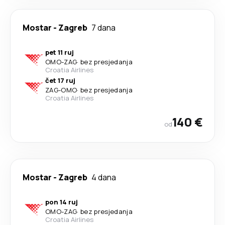
Mostar
-
Zagreb
7 dana
pet 11 ruj
OMO
-
ZAG
·
bez presjedanja
Croatia Airlines
čet 17 ruj
ZAG
-
OMO
·
bez presjedanja
Croatia Airlines
140 €
od
Mostar
-
Zagreb
4 dana
pon 14 ruj
OMO
-
ZAG
·
bez presjedanja
Croatia Airlines