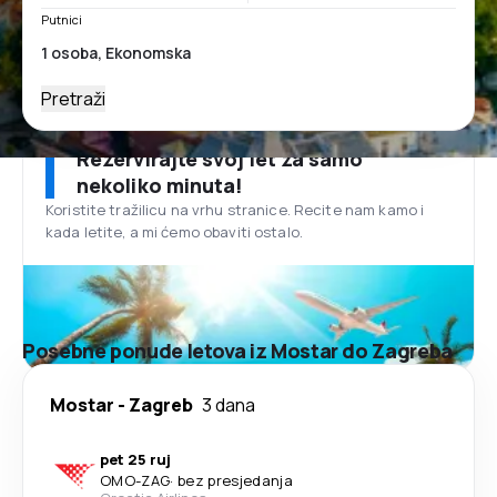
Putnici
Pretraži
Rezervirajte svoj let za samo
nekoliko minuta!
Koristite tražilicu na vrhu stranice. Recite nam kamo i
kada letite, a mi ćemo obaviti ostalo.
Posebne ponude letova iz Mostar do Zagreba
Mostar
-
Zagreb
3 dana
pet 25 ruj
OMO
-
ZAG
·
bez presjedanja