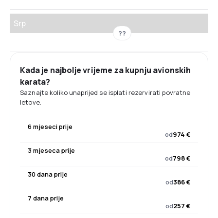
Srp
??
Kada je najbolje vrijeme za kupnju avionskih
karata?
Saznajte koliko unaprijed se isplati rezervirati povratne
letove.
6 mjeseci prije
od
974 €
3 mjeseca prije
od
798 €
30 dana prije
od
386 €
7 dana prije
od
257 €