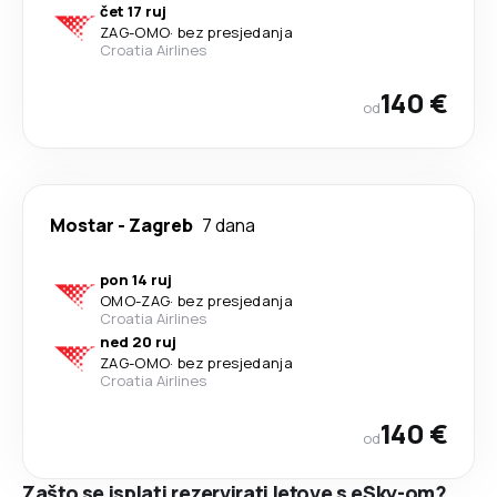
čet 17 ruj
ZAG
-
OMO
·
bez presjedanja
Croatia Airlines
140 €
od
Mostar
-
Zagreb
7 dana
pon 14 ruj
OMO
-
ZAG
·
bez presjedanja
Croatia Airlines
ned 20 ruj
ZAG
-
OMO
·
bez presjedanja
Croatia Airlines
140 €
od
Zašto se isplati rezervirati letove s eSky-om?