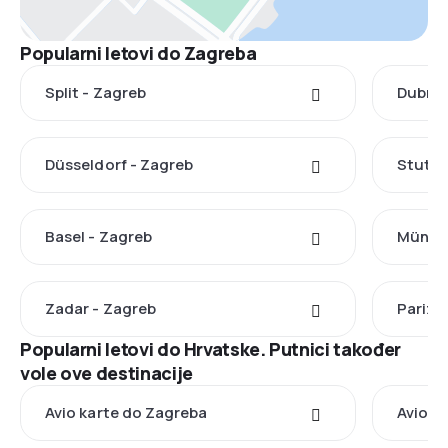
Popularni letovi do Zagreba
Split - Zagreb
Dubrov
Düsseldorf - Zagreb
Stuttg
Basel - Zagreb
Münche
Zadar - Zagreb
Pariz 
Popularni letovi do Hrvatske. Putnici također
vole ove destinacije
Avio karte do Zagreba
Avio ka