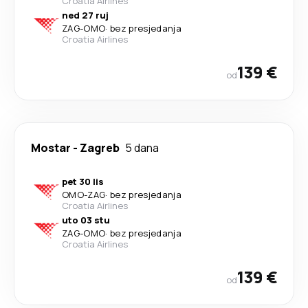
Croatia Airlines
ned 27 ruj
ZAG
-
OMO
·
bez presjedanja
Croatia Airlines
139 €
od
Mostar
-
Zagreb
5 dana
pet 30 lis
OMO
-
ZAG
·
bez presjedanja
Croatia Airlines
uto 03 stu
ZAG
-
OMO
·
bez presjedanja
Croatia Airlines
139 €
od