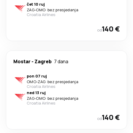
čet 10 ruj
ZAG
-
OMO
·
bez presjedanja
Croatia Airlines
140 €
od
Mostar
-
Zagreb
7 dana
pon 07 ruj
OMO
-
ZAG
·
bez presjedanja
Croatia Airlines
ned 13 ruj
ZAG
-
OMO
·
bez presjedanja
Croatia Airlines
140 €
od