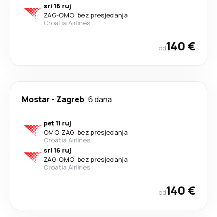
sri 16 ruj
ZAG
-
OMO
·
bez presjedanja
Croatia Airlines
140 €
od
Mostar
-
Zagreb
6 dana
pet 11 ruj
OMO
-
ZAG
·
bez presjedanja
Croatia Airlines
sri 16 ruj
ZAG
-
OMO
·
bez presjedanja
Croatia Airlines
140 €
od