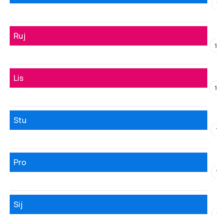
Ruj
Lis
Stu
Pro
Sij