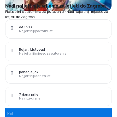
Nađi najjeftinije vrijeme za letjeti do Zagreba
Fleksibilni s datumima za putovanje? Nađi najeftiniji mjesec za
letjeti do Zagreba
od 139 €
Najjeftiniji povratni let
Rujan, Listopad
Najjeftiniji mjesec za putovanje
ponedjeljak
Najjeftiniji dan za let
7 dana prije
Najniže cijene
Kol