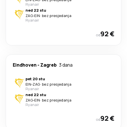
Ryanair
ned 22 stu
ZAG
-
EIN
·
bez presjedanja
Ryanair
92 €
od
Eindhoven
-
Zagreb
3 dana
pet 20 stu
EIN
-
ZAG
·
bez presjedanja
Ryanair
ned 22 stu
ZAG
-
EIN
·
bez presjedanja
Ryanair
92 €
od