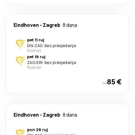
Eindhoven
-
Zagreb
8 dana
pet 11 ruj
EIN
-
ZAG
·
bez presjedanja
Ryanair
pet 18 ruj
ZAG
-
EIN
·
bez presjedanja
Ryanair
85 €
od
Eindhoven
-
Zagreb
8 dana
pon 28 ruj