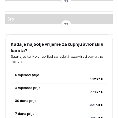
??
Srp
??
Kada je najbolje vrijeme za kupnju avionskih
karata?
Saznajte koliko unaprijed se isplati rezervirati povratne
letove.
6 mjeseci prije
od
237 €
3 mjeseca prije
od
137 €
30 dana prije
od
130 €
7 dana prije
od
191 €