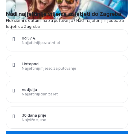
Nađi najjeftinije vrijeme za letjeti do Zagreba
Fleksibilni s datumima za putovanje? Nađi najeftiniji mjesec za
letjeti do Zagreba
od 57 €
Najjeftiniji povratni let
Listopad
Najjeftiniji mjesec za putovanje
nedjelja
Najjeftiniji dan za let
30 dana prije
Najniže cijene