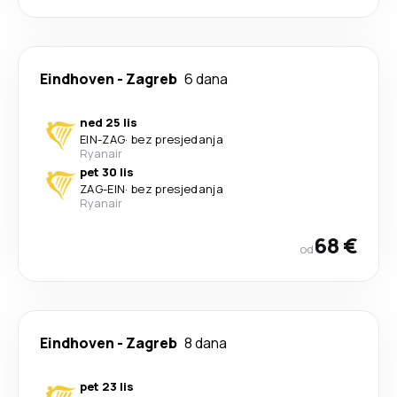
Eindhoven
-
Zagreb
6 dana
ned 25 lis
EIN
-
ZAG
·
bez presjedanja
Ryanair
pet 30 lis
ZAG
-
EIN
·
bez presjedanja
Ryanair
68 €
od
Eindhoven
-
Zagreb
8 dana
pet 23 lis