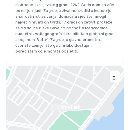
slobodnog kraljevskog grada 1242. Sada dom za više
od milijun ljudi, Zagreb je živahno središte industrije,
znanosti i istraživanja, domaćina sjedište mnogih
najvećih hrvatskih tvrtki. 17 gradskih četvrti proteže
se od doline rijeke Save do podnožja Medvednice,
nudeći raznolik geografski krajolik. Kao globalni grad
s ocjenom 'Beta-', Zagreb je glavno prometno
čvorište zemlje, što ga čini lako dostupnim
odredištem koje morate posjetiti.
Vidi na karti