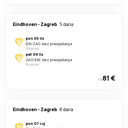
Eindhoven
-
Zagreb
5 dana
pon 05 lis
EIN
-
ZAG
·
bez presjedanja
Ryanair
pet 09 lis
ZAG
-
EIN
·
bez presjedanja
Ryanair
81 €
od
Eindhoven
-
Zagreb
8 dana
pon 07 ruj