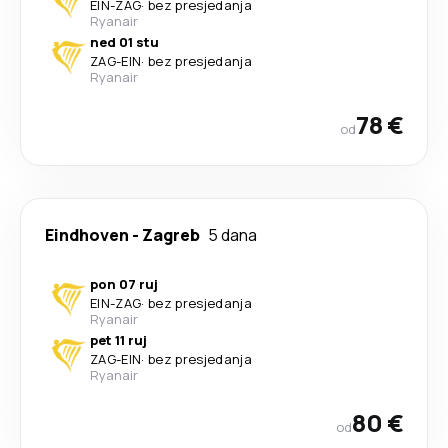
EIN
-
ZAG
·
bez presjedanja
Ryanair
ned 01 stu
ZAG
-
EIN
·
bez presjedanja
Ryanair
78 €
od
Eindhoven
-
Zagreb
5 dana
pon 07 ruj
EIN
-
ZAG
·
bez presjedanja
Ryanair
pet 11 ruj
ZAG
-
EIN
·
bez presjedanja
Ryanair
80 €
od