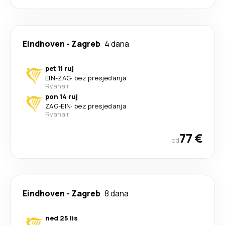
Eindhoven
-
Zagreb
4 dana
pet 11 ruj
EIN
-
ZAG
·
bez presjedanja
Ryanair
pon 14 ruj
ZAG
-
EIN
·
bez presjedanja
Ryanair
77 €
od
Eindhoven
-
Zagreb
8 dana
ned 25 lis