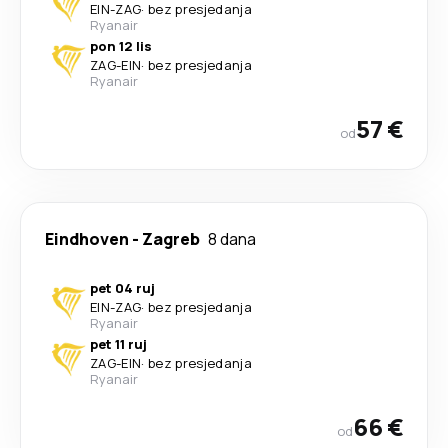
EIN
-
ZAG
·
bez presjedanja
Ryanair
pon 12 lis
ZAG
-
EIN
·
bez presjedanja
Ryanair
57 €
od
Eindhoven
-
Zagreb
8 dana
pet 04 ruj
EIN
-
ZAG
·
bez presjedanja
Ryanair
pet 11 ruj
ZAG
-
EIN
·
bez presjedanja
Ryanair
66 €
od