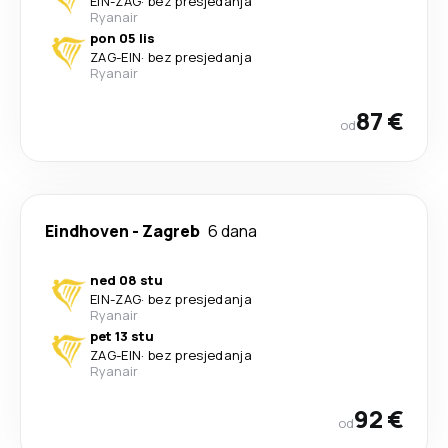
EIN
-
ZAG
·
bez presjedanja
Ryanair
pon 05 lis
ZAG
-
EIN
·
bez presjedanja
Ryanair
87 €
od
Eindhoven
-
Zagreb
6 dana
ned 08 stu
EIN
-
ZAG
·
bez presjedanja
Ryanair
pet 13 stu
ZAG
-
EIN
·
bez presjedanja
Ryanair
92 €
od