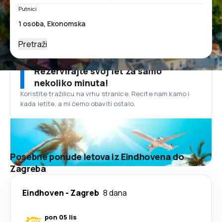
Putnici
Pretraži
Rezervirajte svoj let za samo
nekoliko minuta!
Koristite tražilicu na vrhu stranice. Recite nam kamo i
kada letite, a mi ćemo obaviti ostalo.
Posebne ponude letova iz Eindhovena do
Zagreba
Eindhoven
-
Zagreb
8 dana
pon 05 lis