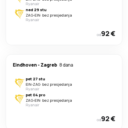
Ryanair
ned 29 stu
ZAG
-
EIN
·
bez presjedanja
Ryanair
92 €
od
Eindhoven
-
Zagreb
8 dana
pet 27 stu
EIN
-
ZAG
·
bez presjedanja
Ryanair
pet 04 pro
ZAG
-
EIN
·
bez presjedanja
Ryanair
92 €
od