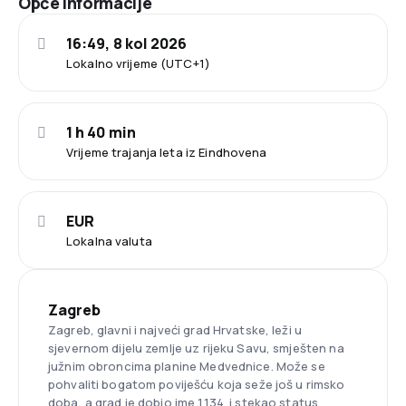
Opće informacije
16:49, 8 kol 2026
Lokalno vrijeme (UTC+1)
1 h 40 min
Vrijeme trajanja leta iz Eindhovena
EUR
Lokalna valuta
Zagreb
Zagreb, glavni i najveći grad Hrvatske, leži u
sjevernom dijelu zemlje uz rijeku Savu, smješten na
južnim obroncima planine Medvednice. Može se
pohvaliti bogatom poviješću koja seže još u rimsko
doba, a grad je dobio ime 1134. i stekao status