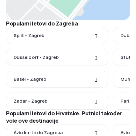
Popularni letovi do Zagreba
Split - Zagreb
Dubrov
Düsseldorf - Zagreb
Stuttg
Basel - Zagreb
Münche
Zadar - Zagreb
Pariz 
Popularni letovi do Hrvatske. Putnici također
vole ove destinacije
Avio karte do Zagreba
Avio ka