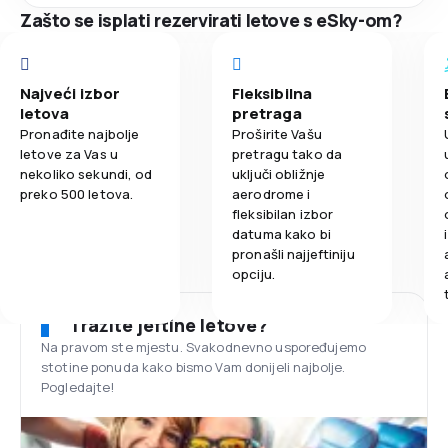
Zašto se isplati rezervirati letove s eSky-om?
Najveći izbor
Fleksibilna
letova
pretraga
Pronađite najbolje
Proširite Vašu
letove za Vas u
pretragu tako da
nekoliko sekundi, od
uključi obližnje
preko 500 letova.
aerodrome i
fleksibilan izbor
datuma kako bi
pronašli najjeftiniju
opciju.
Tražite jeftine letove?
Na pravom ste mjestu. Svakodnevno uspoređujemo
stotine ponuda kako bismo Vam donijeli najbolje.
Pogledajte!