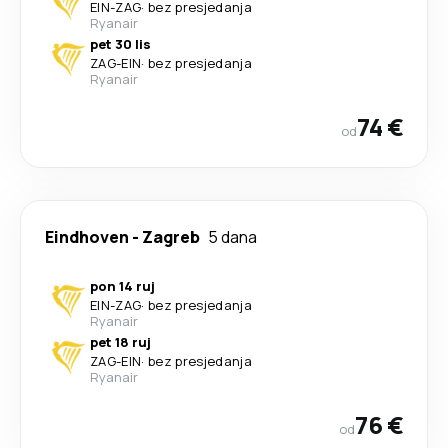
EIN
-
ZAG
·
bez presjedanja
Ryanair
pet 30 lis
ZAG
-
EIN
·
bez presjedanja
Ryanair
74 €
od
Eindhoven
-
Zagreb
5 dana
pon 14 ruj
EIN
-
ZAG
·
bez presjedanja
Ryanair
pet 18 ruj
ZAG
-
EIN
·
bez presjedanja
Ryanair
76 €
od