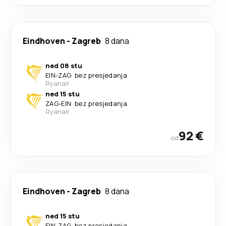
Eindhoven
-
Zagreb
8 dana
ned 08 stu
EIN
-
ZAG
·
bez presjedanja
Ryanair
ned 15 stu
ZAG
-
EIN
·
bez presjedanja
Ryanair
92 €
od
Eindhoven
-
Zagreb
8 dana
ned 15 stu
EIN
-
ZAG
·
bez presjedanja