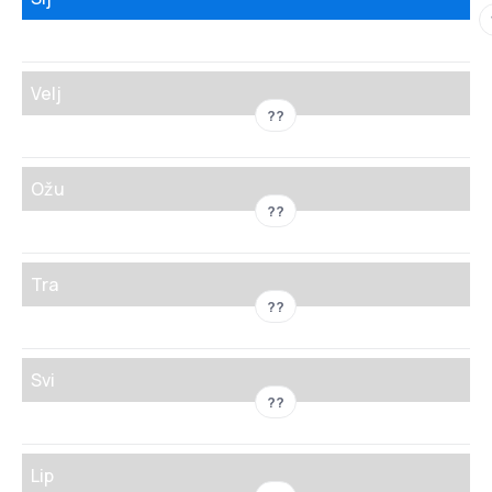
Velj
??
Ožu
??
Tra
??
Svi
??
Lip