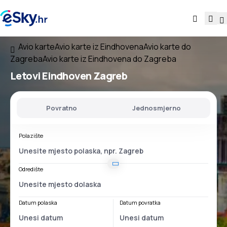
Avio karte
Avio karte iz Eindhovena
Avio karte do
Zagreba
Avio karte iz Eindhovena do Zagreba
Letovi
Eindhoven Zagreb
Povratno
Jednosmjerno
Polazište
Odredište
Datum polaska
Datum povratka