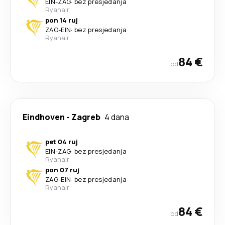
EIN
-
ZAG
·
bez presjedanja
Ryanair
pon 14 ruj
ZAG
-
EIN
·
bez presjedanja
Ryanair
84 €
od
Eindhoven
-
Zagreb
4 dana
pet 04 ruj
EIN
-
ZAG
·
bez presjedanja
Ryanair
pon 07 ruj
ZAG
-
EIN
·
bez presjedanja
Ryanair
84 €
od