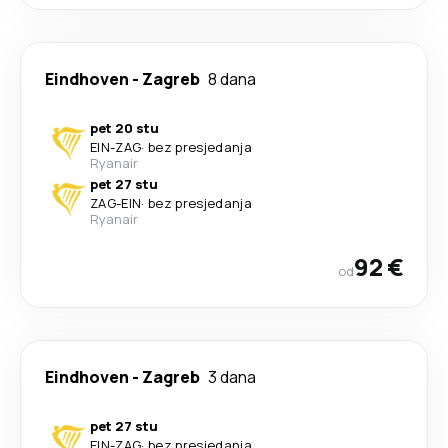
Eindhoven
-
Zagreb
8 dana
pet 20 stu
EIN
-
ZAG
·
bez presjedanja
Ryanair
pet 27 stu
ZAG
-
EIN
·
bez presjedanja
Ryanair
92 €
od
Eindhoven
-
Zagreb
3 dana
pet 27 stu
EIN
-
ZAG
·
bez presjedanja