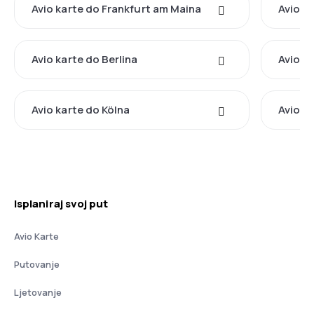
Avio karte do Frankfurt am Maina
Avio k
Avio karte do Berlina
Avio k
Avio karte do Kölna
Avio k
Isplaniraj svoj put
Avio Karte
Putovanje
Ljetovanje