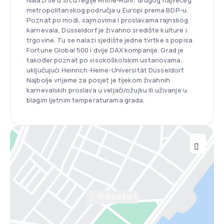
Nalazi se u srcu regije Rhine-Ruhr, drugog najvećeg
metropolitanskog područja u Europi prema BDP-u.
Poznat po modi, sajmovima i proslavama rajnskog
karnevala, Düsseldorf je živahno središte kulture i
trgovine. Tu se nalazi sjedište jedne tvrtke s popisa
Fortune Global 500 i dvije DAX kompanije. Grad je
također poznat po visokoškolskim ustanovama,
uključujući Heinrich-Heine-Universität Düsseldorf.
Najbolje vrijeme za posjet je tijekom živahnih
karnevalskih proslava u veljači/ožujku ili uživanje u
blagim ljetnim temperaturama grada.
Vidi na karti