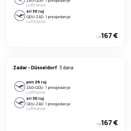
ZAD
-
QDU
·
1 presjedanje
Lufthansa
sri 30 ruj
QDU
-
ZAD
·
1 presjedanje
Lufthansa
167 €
od
Zadar
-
Düsseldorf
3 dana
pon 28 ruj
ZAD
-
QDU
·
1 presjedanje
Lufthansa
sri 30 ruj
QDU
-
ZAD
·
1 presjedanje
Lufthansa
167 €
od