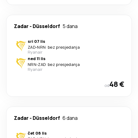
Zadar
-
Düsseldorf
5 dana
sri 07 lis
ZAD
-
NRN
·
bez presjedanja
Ryanair
ned 11 lis
NRN
-
ZAD
·
bez presjedanja
Ryanair
48 €
od
Zadar
-
Düsseldorf
6 dana
čet 08 lis