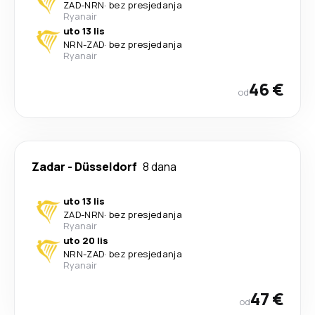
ZAD
-
NRN
·
bez presjedanja
Ryanair
uto 13 lis
NRN
-
ZAD
·
bez presjedanja
Ryanair
46 €
od
Zadar
-
Düsseldorf
8 dana
uto 13 lis
ZAD
-
NRN
·
bez presjedanja
Ryanair
uto 20 lis
NRN
-
ZAD
·
bez presjedanja
Ryanair
47 €
od