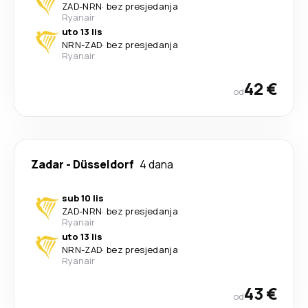
ZAD
-
NRN
·
bez presjedanja
Ryanair
uto 13 lis
NRN
-
ZAD
·
bez presjedanja
Ryanair
42 €
od
Zadar
-
Düsseldorf
4 dana
sub 10 lis
ZAD
-
NRN
·
bez presjedanja
Ryanair
uto 13 lis
NRN
-
ZAD
·
bez presjedanja
Ryanair
43 €
od