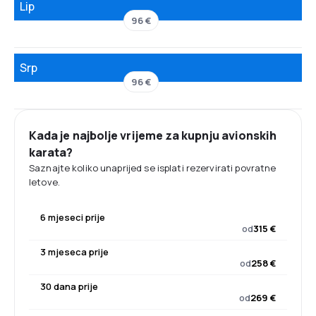
Lip
96 €
Srp
96 €
Kada je najbolje vrijeme za kupnju avionskih
karata?
Saznajte koliko unaprijed se isplati rezervirati povratne
letove.
6 mjeseci prije
od
315 €
3 mjeseca prije
od
258 €
30 dana prije
od
269 €