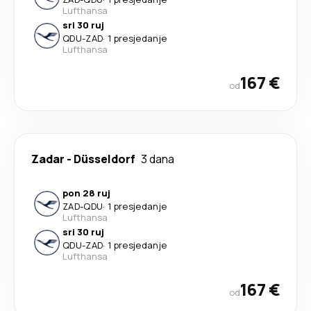
Lufthansa
sri 30 ruj
QDU
-
ZAD
·
1 presjedanje
Lufthansa
167 €
od
Zadar
-
Düsseldorf
3 dana
pon 28 ruj
ZAD
-
QDU
·
1 presjedanje
Lufthansa
sri 30 ruj
QDU
-
ZAD
·
1 presjedanje
Lufthansa
167 €
od