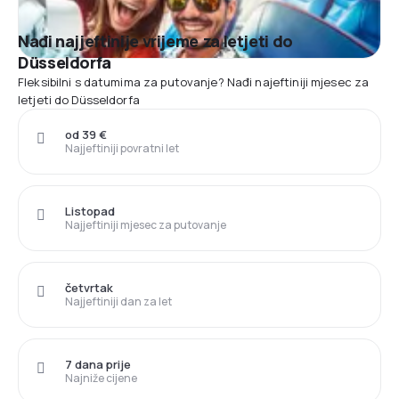
Nađi najjeftinije vrijeme za letjeti do
Düsseldorfa
Fleksibilni s datumima za putovanje? Nađi najeftiniji mjesec za
letjeti do Düsseldorfa
od 39 €
Najjeftiniji povratni let
Listopad
Najjeftiniji mjesec za putovanje
četvrtak
Najjeftiniji dan za let
7 dana prije
Najniže cijene