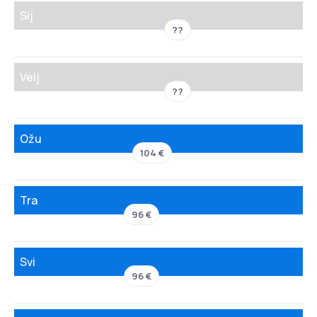
Sij
??
Velj
??
Ožu
104 €
Tra
96 €
Svi
96 €