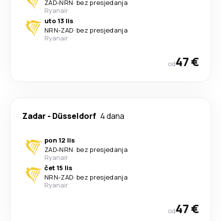
ZAD
-
NRN
·
bez presjedanja
Ryanair
uto 13 lis
NRN
-
ZAD
·
bez presjedanja
Ryanair
47 €
od
Zadar
-
Düsseldorf
4 dana
pon 12 lis
ZAD
-
NRN
·
bez presjedanja
Ryanair
čet 15 lis
NRN
-
ZAD
·
bez presjedanja
Ryanair
47 €
od