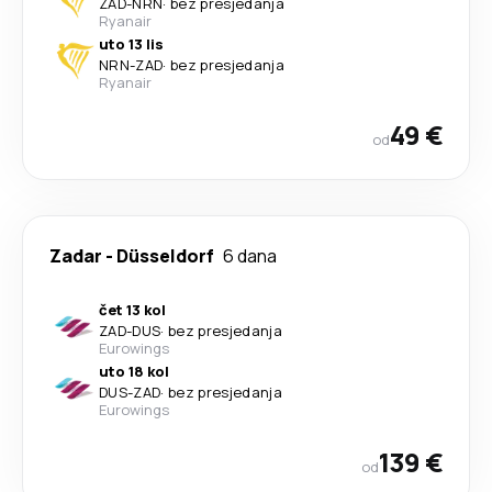
ZAD
-
NRN
·
bez presjedanja
Ryanair
uto 13 lis
NRN
-
ZAD
·
bez presjedanja
Ryanair
49 €
od
Zadar
-
Düsseldorf
6 dana
čet 13 kol
ZAD
-
DUS
·
bez presjedanja
Eurowings
uto 18 kol
DUS
-
ZAD
·
bez presjedanja
Eurowings
139 €
od