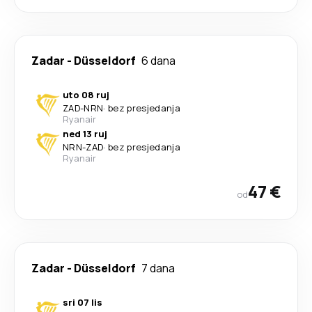
Zadar
-
Düsseldorf
6 dana
uto 08 ruj
ZAD
-
NRN
·
bez presjedanja
Ryanair
ned 13 ruj
NRN
-
ZAD
·
bez presjedanja
Ryanair
47 €
od
Zadar
-
Düsseldorf
7 dana
sri 07 lis