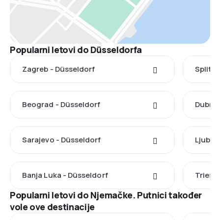
Popularni letovi do Düsseldorfa
Zagreb - Düsseldorf
Split -
Beograd - Düsseldorf
Dubrov
Sarajevo - Düsseldorf
Ljublj
Banja Luka - Düsseldorf
Triest
Popularni letovi do Njemačke. Putnici također
vole ove destinacije