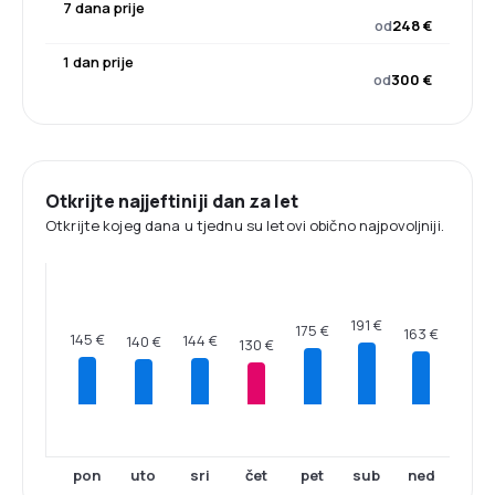
7 dana prije
od
248 €
1 dan prije
od
300 €
Otkrijte najjeftiniji dan za let
Otkrijte kojeg dana u tjednu su letovi obično najpovoljniji.
191 €
175 €
163 €
145 €
144 €
140 €
130 €
pon
uto
sri
čet
pet
sub
ned