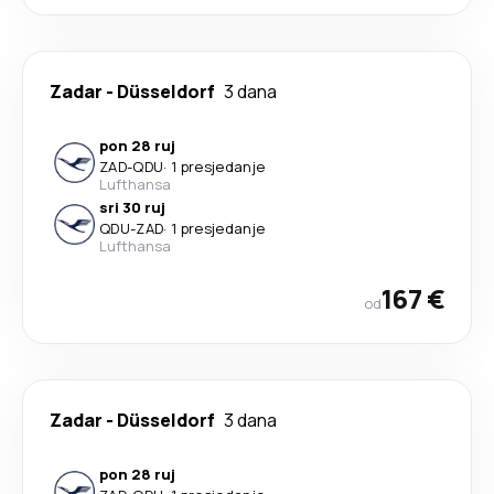
Zadar
-
Düsseldorf
3 dana
pon 28 ruj
ZAD
-
QDU
·
1 presjedanje
Lufthansa
sri 30 ruj
QDU
-
ZAD
·
1 presjedanje
Lufthansa
167 €
od
Zadar
-
Düsseldorf
3 dana
pon 28 ruj