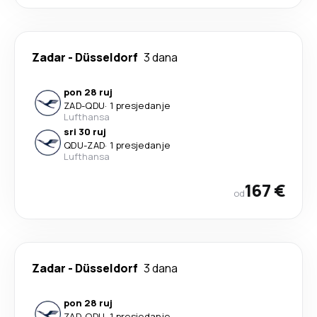
Zadar
-
Düsseldorf
3 dana
pon 28 ruj
ZAD
-
QDU
·
1 presjedanje
Lufthansa
sri 30 ruj
QDU
-
ZAD
·
1 presjedanje
Lufthansa
167 €
od
Zadar
-
Düsseldorf
3 dana
pon 28 ruj
ZAD
-
QDU
·
1 presjedanje