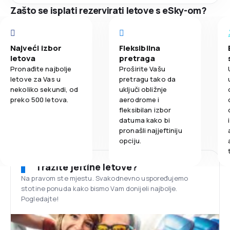
Zašto se isplati rezervirati letove s eSky-om?
Najveći izbor
Fleksibilna
letova
pretraga
Pronađite najbolje
Proširite Vašu
letove za Vas u
pretragu tako da
nekoliko sekundi, od
uključi obližnje
preko 500 letova.
aerodrome i
fleksibilan izbor
datuma kako bi
pronašli najjeftiniju
opciju.
Tražite jeftine letove?
Na pravom ste mjestu. Svakodnevno uspoređujemo
stotine ponuda kako bismo Vam donijeli najbolje.
Pogledajte!