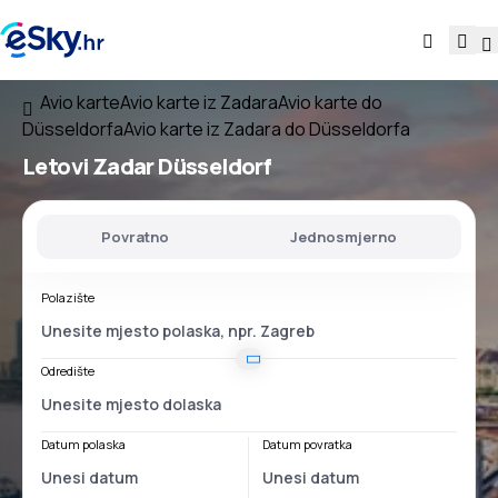
Avio karte
Avio karte iz Zadara
Avio karte do
Düsseldorfa
Avio karte iz Zadara do Düsseldorfa
Letovi
Zadar Düsseldorf
Povratno
Jednosmjerno
Polazište
Odredište
Datum polaska
Datum povratka