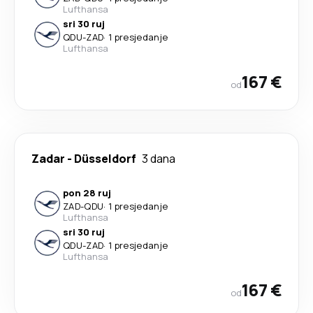
Lufthansa
sri 30 ruj
QDU
-
ZAD
·
1 presjedanje
Lufthansa
167 €
od
Zadar
-
Düsseldorf
3 dana
pon 28 ruj
ZAD
-
QDU
·
1 presjedanje
Lufthansa
sri 30 ruj
QDU
-
ZAD
·
1 presjedanje
Lufthansa
167 €
od