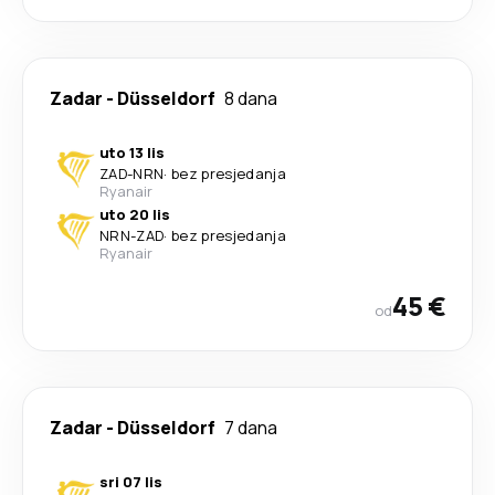
Zadar
-
Düsseldorf
8 dana
uto 13 lis
ZAD
-
NRN
·
bez presjedanja
Ryanair
uto 20 lis
NRN
-
ZAD
·
bez presjedanja
Ryanair
45 €
od
Zadar
-
Düsseldorf
7 dana
sri 07 lis