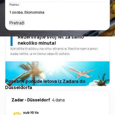
Putnici
Pretraži
Rezervirajte svoj let za samo
nekoliko minuta!
Koristite tražilicu na vrhu stranice. Recite nam kamo i
kada letite, a mi ćemo obaviti ostalo.
Posebne ponude letova iz Zadara do
Düsseldorfa
Zadar
-
Düsseldorf
4 dana
sub 10 lis