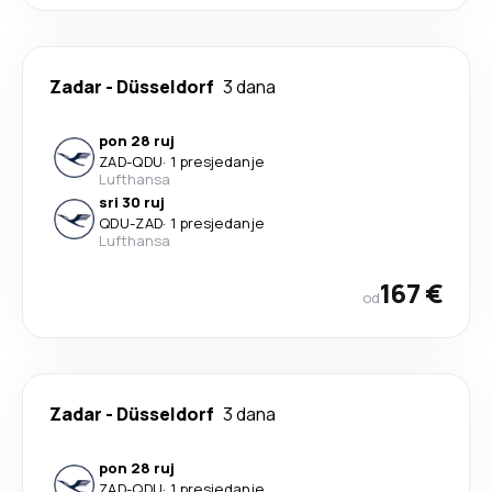
Zadar
-
Düsseldorf
3 dana
pon 28 ruj
ZAD
-
QDU
·
1 presjedanje
Lufthansa
sri 30 ruj
QDU
-
ZAD
·
1 presjedanje
Lufthansa
167 €
od
Zadar
-
Düsseldorf
3 dana
pon 28 ruj
ZAD
-
QDU
·
1 presjedanje