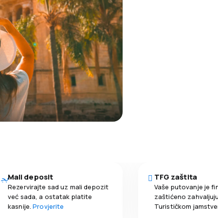
Mali deposit
TFG zaštita
Rezervirajte sad uz mali depozit
Vaše putovanje je fi
već sada, a ostatak platite
zaštićeno zahvaljuju
kasnije.
Provjerite
Turističkom jamstv