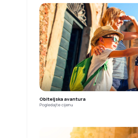
Obiteljska avantura
Pogledajte cijenu