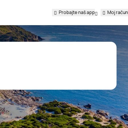
Probajte naš app
Moj račun