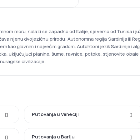
emnom moru, nalazi se zapadno od Italije, sjeverno od Tunisa i ju
žava njenu dvojezičnu prirodu: Autonomna regija Sardinija ili R
arijem kao glavnim i najvećim gradom. Autohtoni jezik Sardinije i a
oka, uključujući planine, šume, ravnice, potoke, stjenovite obal
nuragske civilizacije.
Putovanja u Veneciji
Putovanja u Bariju