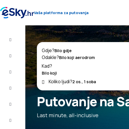
Vaša platforma za putovanja
Let+Hotel
Putovanja
Putovanja na Sardiniji
Let+Hotel
Gdje?
Avio
Odakle?
Karte
Kad?
Ljetovanje
Koliko ljudi?
Ljeto
2026
Putovanje na Sa
Zima
2026/27
Last minute, all-inclusive
Last
minute