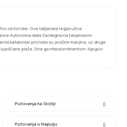
žno od Korzike. Ova talijanska regija uživa
egione Autonoma della Sardegna na talijanskom.
lgerski katalonski priznate su jezične manjine, uz druge
e i pješčane plaže, čine ga mikrokontinentom. Njegovi
Putovanja na Siciliji
Putovanja u Napulju