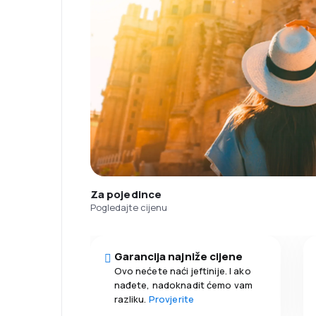
Za pojedince
Pogledajte cijenu
Garancija najniže cijene
Ovo nećete naći jeftinije. I ako
nađete, nadoknadit ćemo vam
razliku.
Provjerite