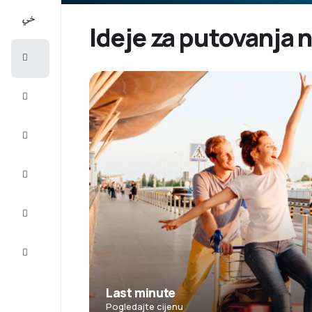
All-
inclusive
Ideje za putovanja 
Putovanje
Smještaj
Prilike
Dovršite
putovanje
Inspiracija
i savjeti
Služba
za
korisnike
Last minute
Pogledajte cijenu