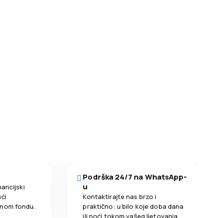
Podrška 24/7 na WhatsApp-
u
nancijski
ći
Kontaktirajte nas brzo i
enom fondu.
praktično: u bilo koje doba dana
ili noći tokom vašeg ljetovanja.