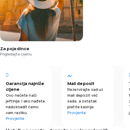
Za pojedince
Pogledajte cijenu
Garancija najniže
Mali deposit
cijene
Rezervirajte sad uz
Ovo nećete naći
mali depozit već
jeftinije. I ako nađete,
sada, a ostatak
nadoknadit ćemo
platite kasnije.
vam razliku.
Provjerite
Provjerite