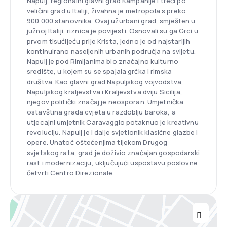
Napulj, regionalni glavni grad Kampanije i treći po
veličini grad u Italiji, živahna je metropola s preko
900.000 stanovnika. Ovaj užurbani grad, smješten u
južnoj Italiji, riznica je povijesti. Osnovali su ga Grci u
prvom tisućljeću prije Krista, jedno je od najstarijih
kontinuirano naseljenih urbanih područja na svijetu.
Napulj je pod Rimljanima bio značajno kulturno
središte, u kojem su se spajala grčka i rimska
društva. Kao glavni grad Napuljskog vojvodstva,
Napuljskog kraljevstva i Kraljevstva dviju Sicilija,
njegov politički značaj je neosporan. Umjetnička
ostavština grada cvjeta u razdoblju baroka, a
utjecajni umjetnik Caravaggio potaknuo je kreativnu
revoluciju. Napulj je i dalje svjetionik klasične glazbe i
opere. Unatoč oštećenjima tijekom Drugog
svjetskog rata, grad je doživio značajan gospodarski
rast i modernizaciju, uključujući uspostavu poslovne
četvrti Centro Direzionale.