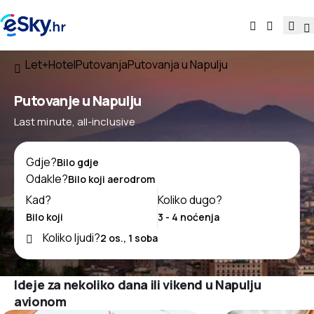
Let+Hotel
Putovanja
Putovanja u Napulju
Putovanje u Napulju
Last minute, all-inclusive
Gdje?
Odakle?
Kad?
Koliko dugo?
Koliko ljudi?
Ideje za nekoliko dana ili vikend u Napulju
avionom