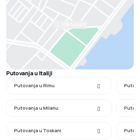
Vidi na karti
Putovanja u Italiji
Putovanja u Rimu
Putova
Putovanja u Milanu
Putova
Putovanja u Toskani
Putova