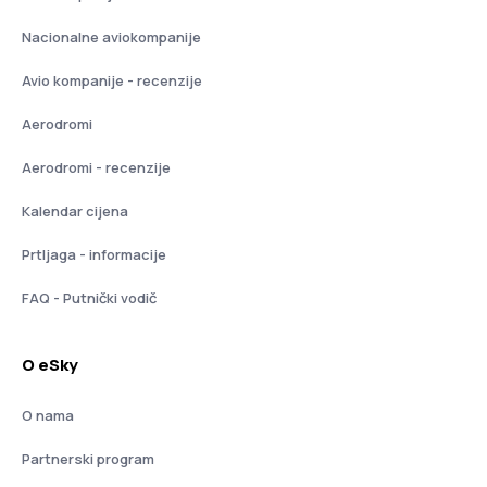
Nacionalne aviokompanije
Avio kompanije - recenzije
Aerodromi
Aerodromi - recenzije
Kalendar cijena
Prtljaga - informacije
FAQ - Putnički vodič
O eSky
O nama
Partnerski program