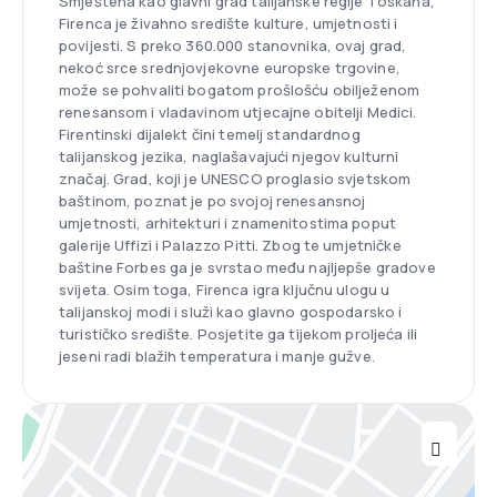
Smještena kao glavni grad talijanske regije Toskana,
Firenca je živahno središte kulture, umjetnosti i
povijesti. S preko 360.000 stanovnika, ovaj grad,
nekoć srce srednjovjekovne europske trgovine,
može se pohvaliti bogatom prošlošću obilježenom
renesansom i vladavinom utjecajne obitelji Medici.
Firentinski dijalekt čini temelj standardnog
talijanskog jezika, naglašavajući njegov kulturni
značaj. Grad, koji je UNESCO proglasio svjetskom
baštinom, poznat je po svojoj renesansnoj
umjetnosti, arhitekturi i znamenitostima poput
galerije Uffizi i Palazzo Pitti. Zbog te umjetničke
baštine Forbes ga je svrstao među najljepše gradove
svijeta. Osim toga, Firenca igra ključnu ulogu u
talijanskoj modi i služi kao glavno gospodarsko i
turističko središte. Posjetite ga tijekom proljeća ili
jeseni radi blažih temperatura i manje gužve.