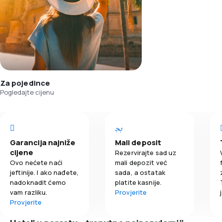
Za pojedince
Pogledajte cijenu
Garancija najniže
Mali deposit
cijene
Rezervirajte sad uz
Ovo nećete naći
mali depozit već
jeftinije. I ako nađete,
sada, a ostatak
nadoknadit ćemo
platite kasnije.
vam razliku.
Provjerite
Provjerite