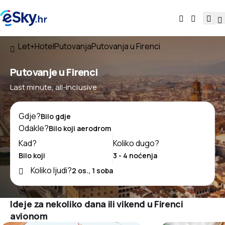
Let+Hotel
Putovanja
Putovanja u Firenci
Putovanje u Firenci
Last minute, all-inclusive
Gdje?
Odakle?
Kad?
Koliko dugo?
Koliko ljudi?
Ideje za nekoliko dana ili vikend u Firenci
avionom