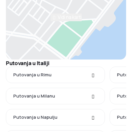
Vidi na karti
Putovanja u Italiji
Putovanja u Rimu
Putova
Putovanja u Milanu
Putova
Putovanja u Napulju
Putova