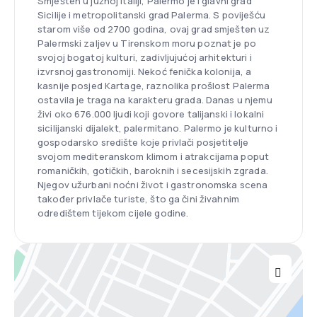
Smješten u južnoj Italiji, Palermo je i glavni grad
Sicilije i metropolitanski grad Palerma. S poviješću
starom više od 2700 godina, ovaj grad smješten uz
Palermski zaljev u Tirenskom moru poznat je po
svojoj bogatoj kulturi, zadivljujućoj arhitekturi i
izvrsnoj gastronomiji. Nekoć fenička kolonija, a
kasnije posjed Kartage, raznolika prošlost Palerma
ostavila je traga na karakteru grada. Danas u njemu
živi oko 676.000 ljudi koji govore talijanski i lokalni
sicilijanski dijalekt, palermitano. Palermo je kulturno i
gospodarsko središte koje privlači posjetitelje
svojom mediteranskom klimom i atrakcijama poput
romaničkih, gotičkih, baroknih i secesijskih zgrada.
Njegov užurbani noćni život i gastronomska scena
također privlače turiste, što ga čini živahnim
odredištem tijekom cijele godine.