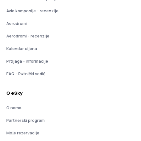
Avio kompanije - recenzije
Aerodromi
Aerodromi - recenzije
Kalendar cijena
Prtljaga - informacije
FAQ - Putnički vodič
O eSky
O nama
Partnerski program
Moje rezervacije