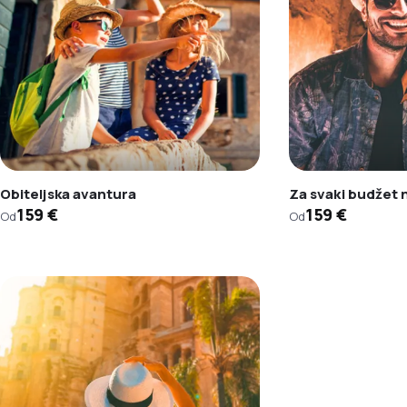
Obiteljska avantura
Za svaki budžet
159 €
159 €
Od
Od