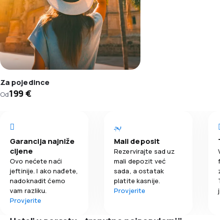
Za pojedince
199 €
Od
Garancija najniže
Mali deposit
cijene
Rezervirajte sad uz
Ovo nećete naći
mali depozit već
jeftinije. I ako nađete,
sada, a ostatak
nadoknadit ćemo
platite kasnije.
vam razliku.
Provjerite
Provjerite