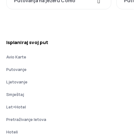
Putovanja na jezeru Como
Putova
Isplaniraj svoj put
Avio Karte
Putovanje
Ljetovanje
Smještaj
Let+Hotel
Pretraživanje letova
Hoteli