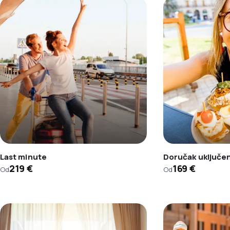
Last minute
Doručak uključe
219 €
169 €
Od
Od