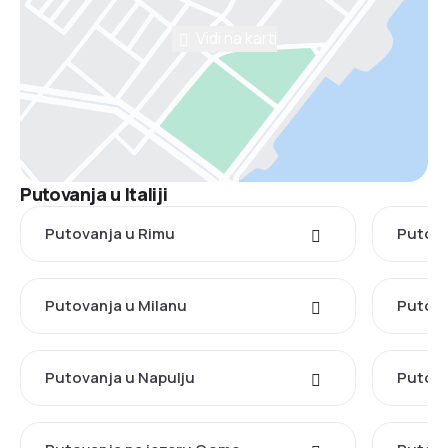
Vidi na karti
Putovanja u Italiji
Putovanja u Rimu
Putova
Putovanja u Milanu
Putova
Putovanja u Napulju
Putova