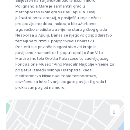
Smješten na talijanskom Jadranskom moru,
Polignano a Mare je šarmantni grad u
metropolitanskom gradu Bari, Apulija. Ovaj
južnotalijanski dragulj, s poviješću koja seže u
pretpovijesno doba, nekoć je bio užurbano
trgovačko središte za vrijeme starogrčkog grada
Neapolisa u Apuliji. Danas se njegovo gospodarstvo
temelji na turizmu, poljoprivredi i ribarstvu.
Posjetitelje privlače njegovi slikoviti krajolici,
povijesne znamenitosti poput opatije San Vito
Martire i hotela Grotta Palazzese te zadivljujućeg
Fondazione Museo "Pino Pascali". Najbolje vrijeme za
posjet je između svibnja i listopada, kada
mediteranska klima nudi tople temperature,
savršene za istraživanje bogate povijesti grada i
prekrasan pogled na more.