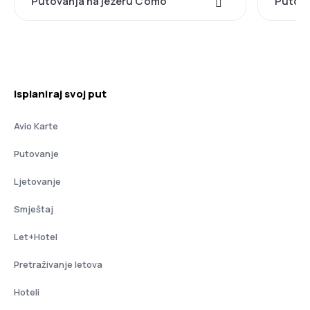
Putovanja na jezeru Como
Putova
Isplaniraj svoj put
Avio Karte
Putovanje
Ljetovanje
Smještaj
Let+Hotel
Pretraživanje letova
Hoteli