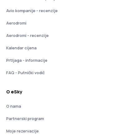
Avio kompanije - recenzije
Aerodromi
Aerodromi - recenzije
Kalendar cijena
Prtljaga - informacije
FAQ - Putnički vodič
O eSky
O nama
Partnerski program
Moje rezervacije