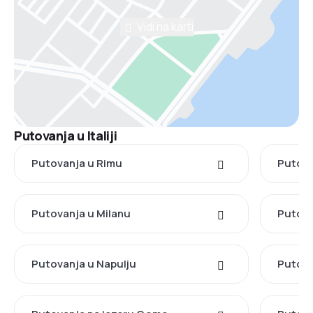
Vidi na karti
Putovanja u Italiji
Putovanja u Rimu
Putova
Putovanja u Milanu
Putova
Putovanja u Napulju
Putova