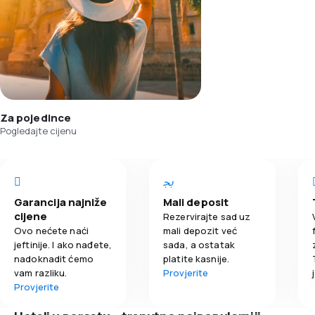
Za pojedince
Pogledajte cijenu
Garancija najniže
Mali deposit
cijene
Rezervirajte sad uz
Ovo nećete naći
mali depozit već
jeftinije. I ako nađete,
sada, a ostatak
nadoknadit ćemo
platite kasnije.
vam razliku.
Provjerite
Provjerite