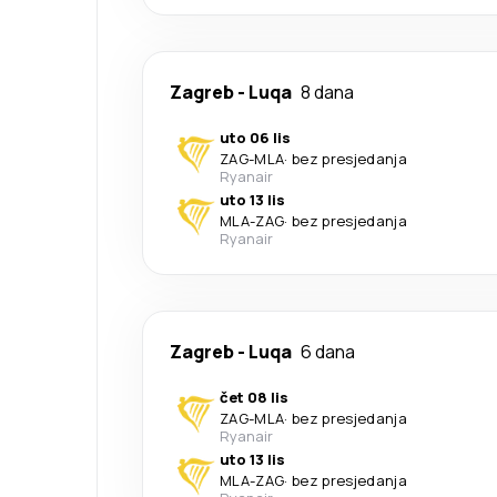
Zagreb
-
Luqa
8 dana
uto 06 lis
ZAG
-
MLA
·
bez presjedanja
Ryanair
uto 13 lis
MLA
-
ZAG
·
bez presjedanja
Ryanair
Zagreb
-
Luqa
6 dana
čet 08 lis
ZAG
-
MLA
·
bez presjedanja
Ryanair
uto 13 lis
MLA
-
ZAG
·
bez presjedanja