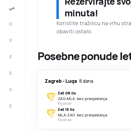
Rezervirajte svo
All-
minuta!
inclusive
Koristite tražilicu na vrhu st
Putovanje
obaviti ostalo.
Smještaj
Posebne ponude let
Prilike
Dovršite
putovanje
Zagreb
-
Luqa
8 dana
Inspiracija
i savjeti
čet 08 lis
ZAG
-
MLA
·
bez presjedanja
Služba
Ryanair
za
čet 15 lis
korisnike
MLA
-
ZAG
·
bez presjedanja
Ryanair