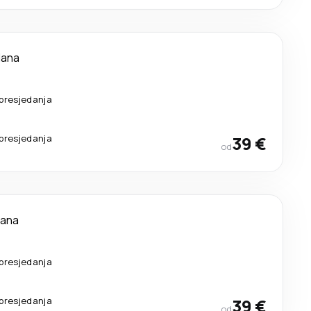
dana
presjedanja
presjedanja
39 €
od
dana
presjedanja
presjedanja
39 €
od