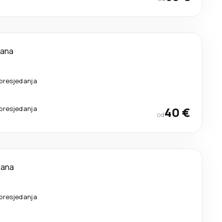
dana
presjedanja
presjedanja
40 €
od
dana
presjedanja