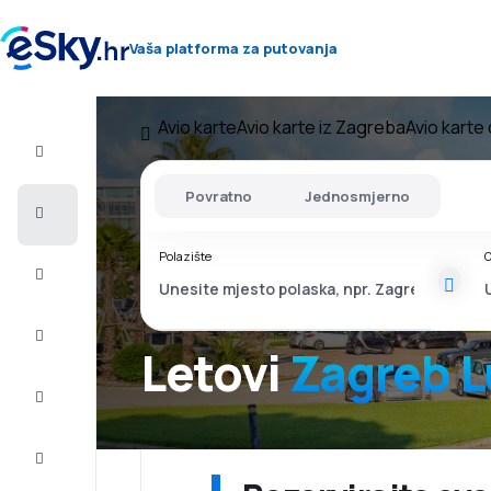
Vaša platforma za putovanja
Avio karte
Avio karte iz Zagreba
Avio karte
Let+Hotel
Povratno
Jednosmjerno
Avio
Karte
Polazište
O
Ljetovanje
Ljeto
2026
Letovi
Zagreb 
Zima
2026/27
Last
minute