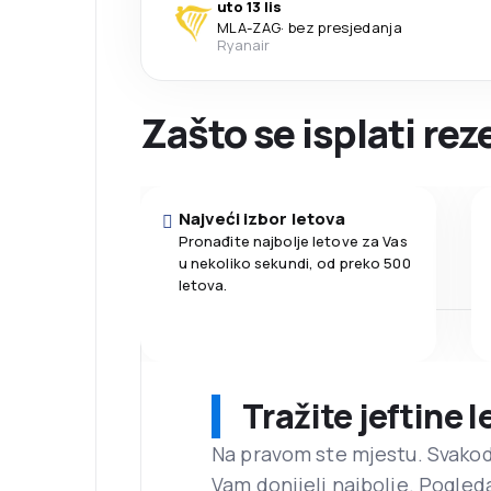
uto 13 lis
MLA
-
ZAG
·
bez presjedanja
Ryanair
Zašto se isplati rez
Najveći izbor letova
Pronađite najbolje letove za Vas
u nekoliko sekundi, od preko 500
letova.
Tražite jeftine 
Na pravom ste mjestu. Svako
Vam donijeli najbolje. Pogled