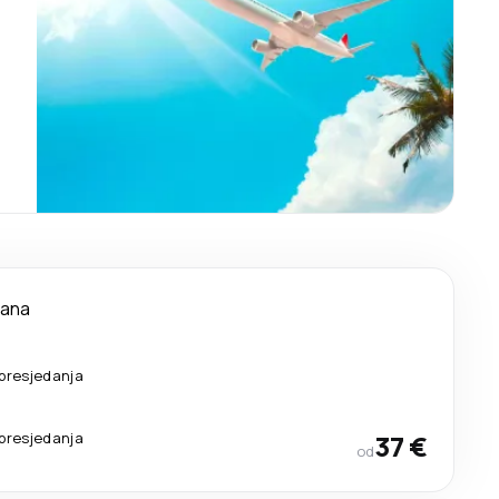
dana
presjedanja
presjedanja
37 €
od