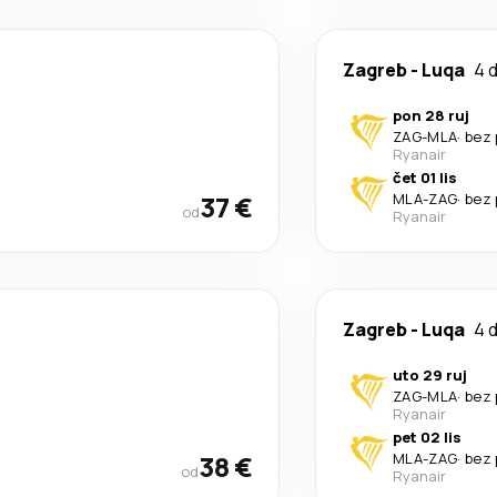
Zagreb
-
Luqa
4 
pon 28 ruj
ZAG
-
MLA
·
bez 
Ryanair
čet 01 lis
37 €
MLA
-
ZAG
·
bez 
od
Ryanair
Zagreb
-
Luqa
4 
uto 29 ruj
ZAG
-
MLA
·
bez 
Ryanair
pet 02 lis
38 €
MLA
-
ZAG
·
bez 
od
Ryanair