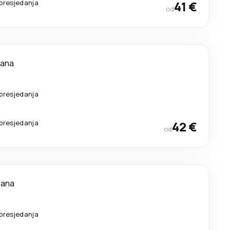
presjedanja
41 €
od
dana
presjedanja
presjedanja
42 €
od
dana
presjedanja