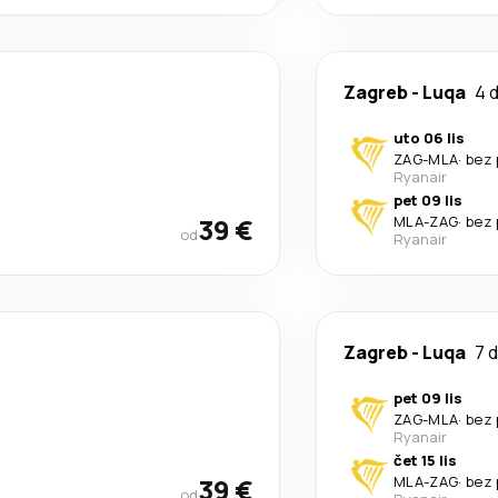
Zagreb
-
Luqa
4 
uto 06 lis
ZAG
-
MLA
·
bez 
Ryanair
pet 09 lis
39 €
MLA
-
ZAG
·
bez 
od
Ryanair
Zagreb
-
Luqa
7 
pet 09 lis
ZAG
-
MLA
·
bez 
Ryanair
čet 15 lis
39 €
MLA
-
ZAG
·
bez 
od