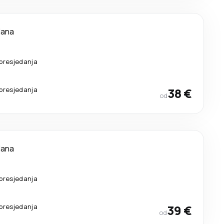
dana
presjedanja
presjedanja
38 €
od
dana
presjedanja
presjedanja
39 €
od