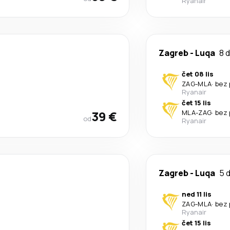
Ryanair
Zagreb
-
Luqa
8 
čet 08 lis
ZAG
-
MLA
·
bez 
Ryanair
čet 15 lis
39 €
MLA
-
ZAG
·
bez 
od
Ryanair
Zagreb
-
Luqa
5 
ned 11 lis
ZAG
-
MLA
·
bez 
Ryanair
čet 15 lis