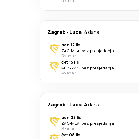
Ryanair
Zagreb
-
Luqa
4 dana
pon 12 lis
ZAG
-
MLA
·
bez presjedanja
Ryanair
čet 15 lis
MLA
-
ZAG
·
bez presjedanja
Ryanair
Zagreb
-
Luqa
4 dana
pon 05 lis
ZAG
-
MLA
·
bez presjedanja
Ryanair
čet 08 lis