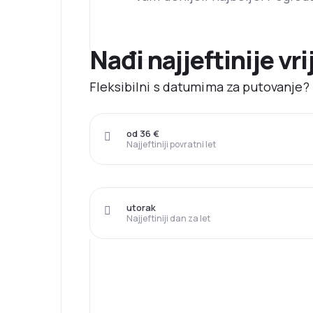
Nađi najjeftinije vr
Fleksibilni s datumima za putovanje? 
od 36 €
Najjeftiniji povratni let
utorak
Najjeftiniji dan za let