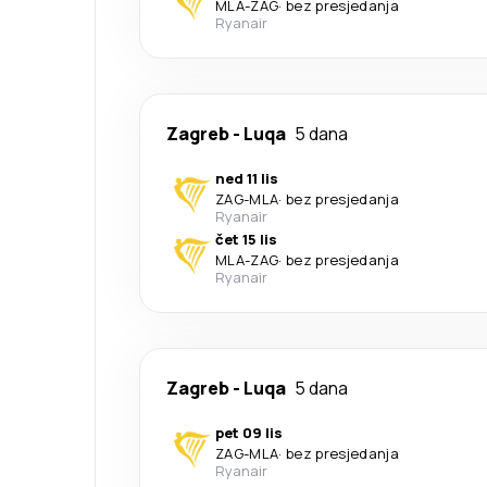
MLA
-
ZAG
·
bez presjedanja
Ryanair
Zagreb
-
Luqa
5 dana
ned 11 lis
ZAG
-
MLA
·
bez presjedanja
Ryanair
čet 15 lis
MLA
-
ZAG
·
bez presjedanja
Ryanair
Zagreb
-
Luqa
5 dana
pet 09 lis
ZAG
-
MLA
·
bez presjedanja
Ryanair