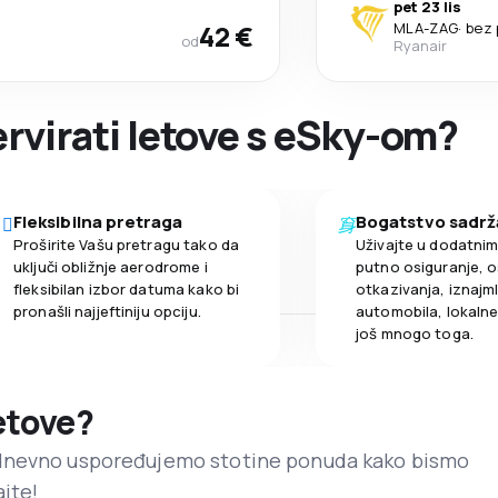
pet 23 lis
42 €
MLA
-
ZAG
·
bez 
od
Ryanair
ervirati letove s eSky-om?
Fleksibilna pretraga
Bogatstvo sadrž
Proširite Vašu pretragu tako da
Uživajte u dodatni
uključi obližnje aerodrome i
putno osiguranje, o
fleksibilan izbor datuma kako bi
otkazivanja, iznajml
pronašli najjeftiniju opciju.
automobila, lokalne 
još mnogo toga.
letove?
dnevno uspoređujemo stotine ponuda kako bismo
ajte!