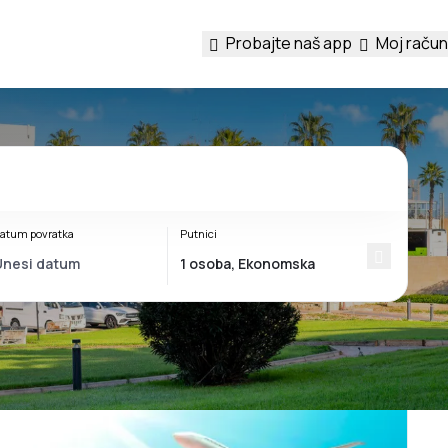
Probajte naš app
Moj račun
atum povratka
Putnici