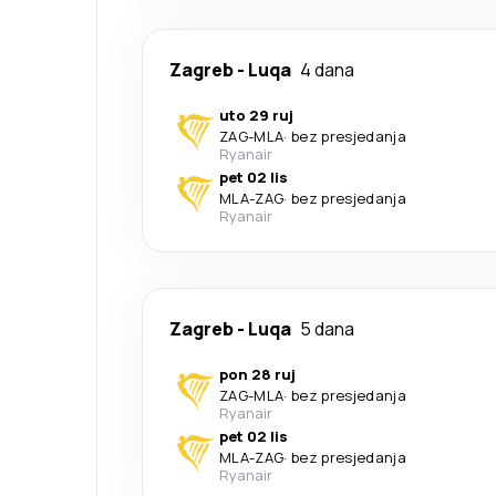
Zagreb
-
Luqa
4 dana
uto 29 ruj
ZAG
-
MLA
·
bez presjedanja
Ryanair
pet 02 lis
MLA
-
ZAG
·
bez presjedanja
Ryanair
Zagreb
-
Luqa
5 dana
pon 28 ruj
ZAG
-
MLA
·
bez presjedanja
Ryanair
pet 02 lis
MLA
-
ZAG
·
bez presjedanja
Ryanair