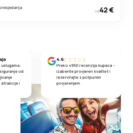
presjedanja
42 €
od
aja
4.6
m uslugama:
Preko 4950 recenzija kupaca -
siguranje od
izaberite provjeren kvalitet i
jivanje
rezervirajte s potpunim
atrakcije i
povjerenjem.