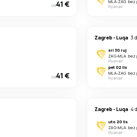
41 €
MLA
-
ZAG
·
bez 
od
Ryanair
Zagreb
-
Luqa
3 
sri 30 ruj
ZAG
-
MLA
·
bez 
Ryanair
pet 02 lis
41 €
MLA
-
ZAG
·
bez 
od
Ryanair
Zagreb
-
Luqa
4 
uto 20 lis
ZAG
-
MLA
·
bez 
Ryanair