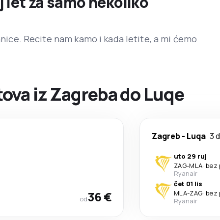
j let za samo nekoliko
ranice. Recite nam kamo i kada letite, a mi ćemo
ova iz Zagreba do Luqe
Zagreb
-
Luqa
3 
uto 29 ruj
ZAG
-
MLA
·
bez 
Ryanair
čet 01 lis
36 €
MLA
-
ZAG
·
bez 
od
Ryanair