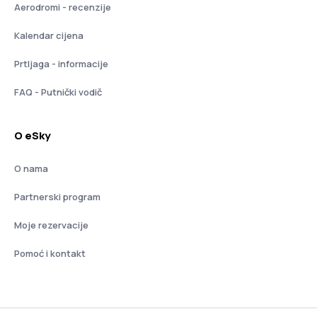
Aerodromi - recenzije
Kalendar cijena
Prtljaga - informacije
FAQ - Putnički vodič
O eSky
O nama
Partnerski program
Moje rezervacije
Pomoć i kontakt