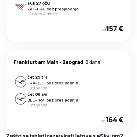
sub 27 ožu
ZAG
-
FRA
·
bez presjedanja
Croatia Airlines
157 €
od
Frankfurt am Main
-
Beograd
8 dana
čet 29 tra
FRA
-
BEG
·
bez presjedanja
Lufthansa
čet 06 svi
BEG
-
FRA
·
bez presjedanja
Lufthansa
164 €
od
Zašto se isplati rezervirati letove s eSky-om?