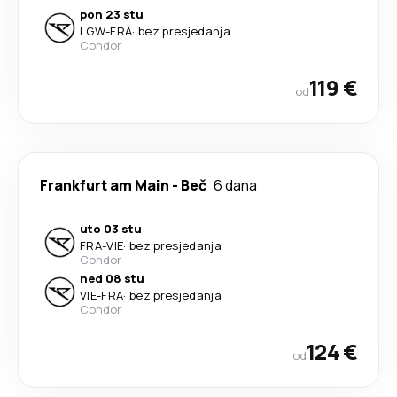
pon 23 stu
LGW
-
FRA
·
bez presjedanja
Condor
119 €
od
Frankfurt am Main
-
Beč
6 dana
uto 03 stu
FRA
-
VIE
·
bez presjedanja
Condor
ned 08 stu
VIE
-
FRA
·
bez presjedanja
Condor
124 €
od