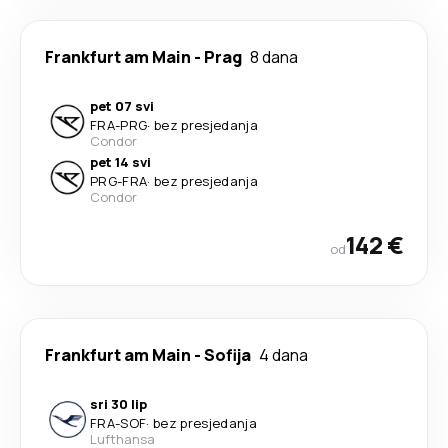
Frankfurt am Main
-
Prag
8 dana
pet 07 svi
FRA
-
PRG
·
bez presjedanja
Condor
pet 14 svi
PRG
-
FRA
·
bez presjedanja
Condor
142 €
od
Frankfurt am Main
-
Sofija
4 dana
sri 30 lip
FRA
-
SOF
·
bez presjedanja
Lufthansa