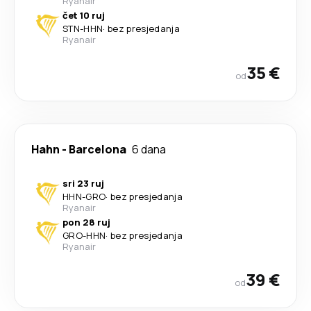
Ryanair
čet 10 ruj
STN
-
HHN
·
bez presjedanja
Ryanair
35 €
od
Hahn
-
Barcelona
6 dana
sri 23 ruj
HHN
-
GRO
·
bez presjedanja
Ryanair
pon 28 ruj
GRO
-
HHN
·
bez presjedanja
Ryanair
39 €
od