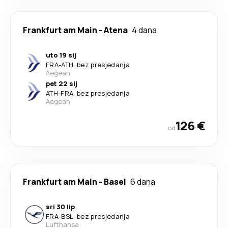
Frankfurt am Main
-
Atena
4 dana
uto 19 sij
FRA
-
ATH
·
bez presjedanja
Aegean
pet 22 sij
ATH
-
FRA
·
bez presjedanja
Aegean
126 €
od
Frankfurt am Main
-
Basel
6 dana
sri 30 lip
FRA
-
BSL
·
bez presjedanja
Lufthansa