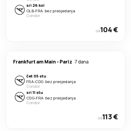
sri 26 kol
OLB
-
FRA
·
bez presjedanja
Condor
104 €
od
Frankfurt am Main
-
Pariz
7 dana
čet 05 stu
FRA
-
CDG
·
bez presjedanja
Condor
sri 11 stu
CDG
-
FRA
·
bez presjedanja
Condor
113 €
od