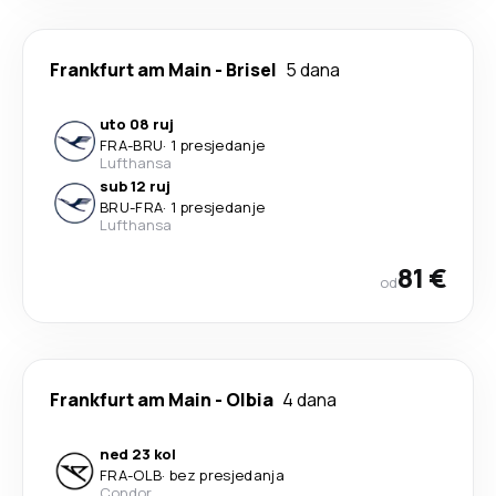
Frankfurt am Main
-
Brisel
5 dana
uto 08 ruj
FRA
-
BRU
·
1 presjedanje
Lufthansa
sub 12 ruj
BRU
-
FRA
·
1 presjedanje
Lufthansa
81 €
od
Frankfurt am Main
-
Olbia
4 dana
ned 23 kol
FRA
-
OLB
·
bez presjedanja
Condor