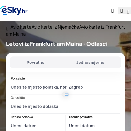
Avio karte
Avio karte iz Njemačke
Avio karte iz Frankfurt
am Maina
Letovi
iz Frankfurt am Maina
- Odlasci
Povratno
Jednosmjerno
Polazište
Odredište
Datum polaska
Datum povratka