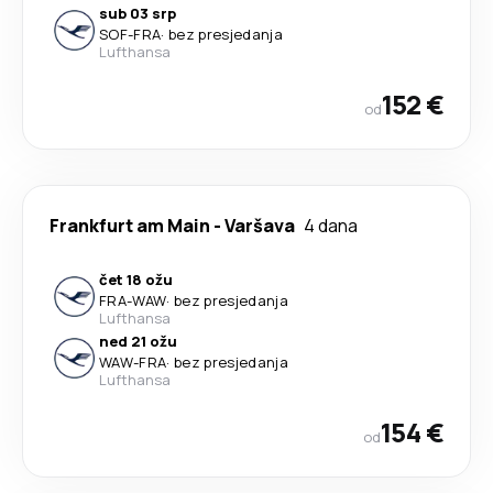
sub 03 srp
SOF
-
FRA
·
bez presjedanja
Lufthansa
152 €
od
Frankfurt am Main
-
Varšava
4 dana
čet 18 ožu
FRA
-
WAW
·
bez presjedanja
Lufthansa
ned 21 ožu
WAW
-
FRA
·
bez presjedanja
Lufthansa
154 €
od