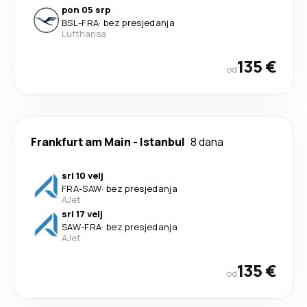
pon 05 srp
BSL
-
FRA
·
bez presjedanja
Lufthansa
135 €
od
Frankfurt am Main
-
Istanbul
8 dana
sri 10 velj
FRA
-
SAW
·
bez presjedanja
AJet
sri 17 velj
SAW
-
FRA
·
bez presjedanja
AJet
135 €
od