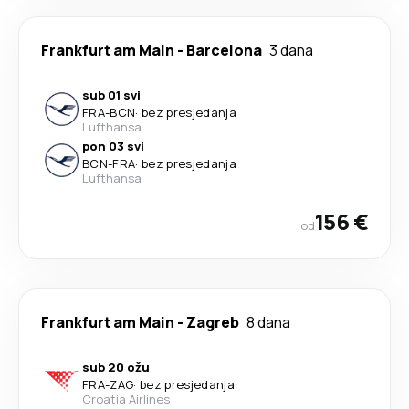
Frankfurt am Main
-
Barcelona
3 dana
sub 01 svi
FRA
-
BCN
·
bez presjedanja
Lufthansa
pon 03 svi
BCN
-
FRA
·
bez presjedanja
Lufthansa
156 €
od
Frankfurt am Main
-
Zagreb
8 dana
sub 20 ožu
FRA
-
ZAG
·
bez presjedanja
Croatia Airlines