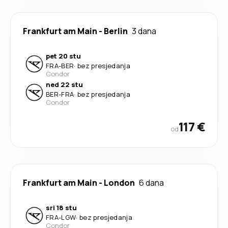
Frankfurt am Main
-
Berlin
3 dana
pet 20 stu
FRA
-
BER
·
bez presjedanja
Condor
ned 22 stu
BER
-
FRA
·
bez presjedanja
Condor
117 €
od
Frankfurt am Main
-
London
6 dana
sri 18 stu
FRA
-
LGW
·
bez presjedanja
Condor