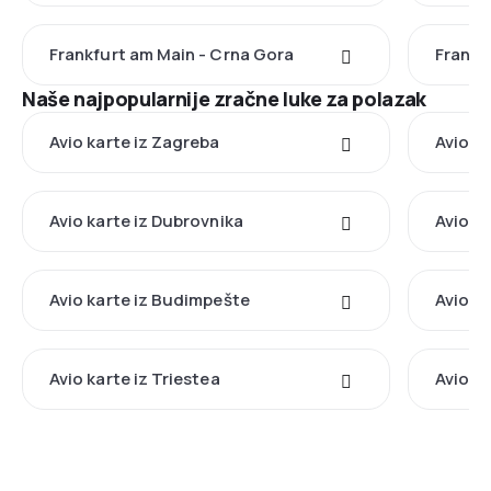
Frankfurt am Main - Crna Gora
Frankf
Naše najpopularnije zračne luke za polazak
Avio karte iz Zagreba
Avio ka
Avio karte iz Dubrovnika
Avio k
Avio karte iz Budimpešte
Avio ka
Avio karte iz Triestea
Avio ka