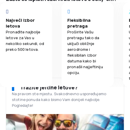
Najveći izbor
Fleksibilna
letova
pretraga
Pronađite najbolje
Proširite Vašu
letove za Vas u
pretragu tako da
nekoliko sekundi, od
uključi obližnje
preko 500 letova.
aerodrome i
fleksibilan izbor
datuma kako bi
pronašli najjeftiniju
opciju.
Tražite jeftine letove?
Na pravom ste mjestu. Svakodnevno uspoređujemo
stotine ponuda kako bismo Vam donijeli najbolje.
Pogledajte!