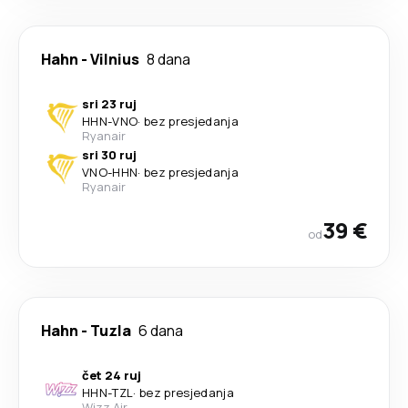
Hahn
-
Vilnius
8 dana
sri 23 ruj
HHN
-
VNO
·
bez presjedanja
Ryanair
sri 30 ruj
VNO
-
HHN
·
bez presjedanja
Ryanair
39 €
od
Hahn
-
Tuzla
6 dana
čet 24 ruj
HHN
-
TZL
·
bez presjedanja
Wizz Air