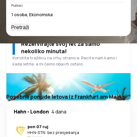
Putnici
Pretraži
Rezervirajte svoj let za samo
nekoliko minuta!
Koristite tražilicu na vrhu stranice. Recite nam kamo i
kada letite, a mi ćemo obaviti ostalo.
Posebne ponude letova iz Frankfurt am Maina
Hahn
-
London
4 dana
pon 07 ruj
HHN
-
STN
·
bez presjedanja