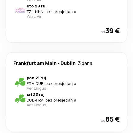
uto 29 ruj
TZL
-
HHN
·
bez presjedanja
Wizz Air
39 €
od
Frankfurt am Main
-
Dublin
3 dana
pon 21 ruj
FRA
-
DUB
·
bez presjedanja
Aer Lingus
sri 23 ruj
DUB
-
FRA
·
bez presjedanja
Aer Lingus
85 €
od