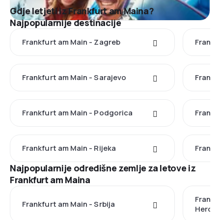
Gdje letjeti iz Frankfurt am Maina?
Najpopularnije destinacije
Frankfurt am Main - Zagreb
Frankfu
Frankfurt am Main - Sarajevo
Frankf
Frankfurt am Main - Podgorica
Frankf
Frankfurt am Main - Rijeka
Frankf
Najpopularnije odredišne zemlje za letove iz
Frankfurt am Maina
Frankf
Frankfurt am Main - Srbija
Herce