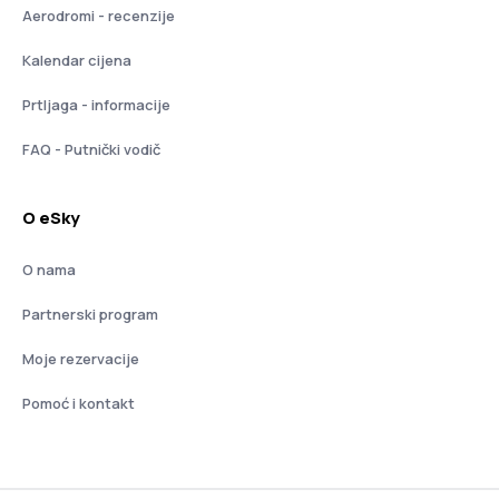
Aerodromi - recenzije
Kalendar cijena
Prtljaga - informacije
FAQ - Putnički vodič
O eSky
O nama
Partnerski program
Moje rezervacije
Pomoć i kontakt