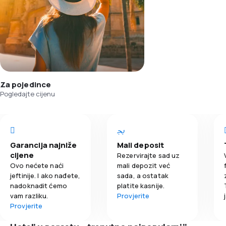
Za pojedince
Pogledajte cijenu
Garancija najniže
Mali deposit
cijene
Rezervirajte sad uz
Ovo nećete naći
mali depozit već
jeftinije. I ako nađete,
sada, a ostatak
nadoknadit ćemo
platite kasnije.
vam razliku.
Provjerite
Provjerite