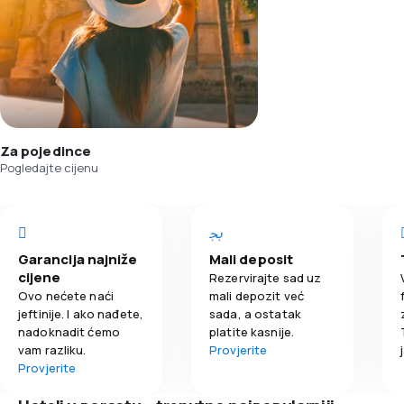
Za pojedince
Pogledajte cijenu
Garancija najniže
Mali deposit
cijene
Rezervirajte sad uz
Ovo nećete naći
mali depozit već
jeftinije. I ako nađete,
sada, a ostatak
nadoknadit ćemo
platite kasnije.
vam razliku.
Provjerite
Provjerite