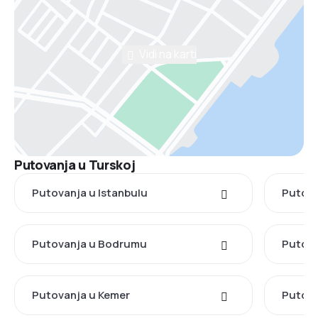
Vidi na karti
Putovanja u Turskoj
Putovanja u Istanbulu
Putova
Putovanja u Bodrumu
Putova
Putovanja u Kemer
Putova