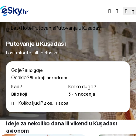
Let+Hotel
Putovanja
Putovanja u Kuşadası
Putovanje u Kuşadası
Last minute, all-inclusive
Gdje?
Odakle?
Kad?
Koliko dugo?
Koliko ljudi?
Ideje za nekoliko dana ili vikend u Kuşadası
avionom