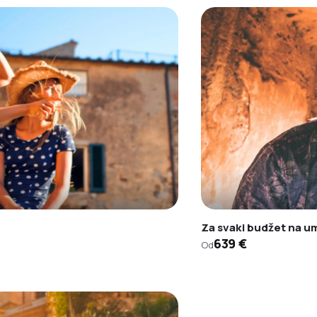
Za svaki budžet na u
639 €
Od