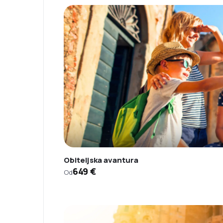
Obiteljska avantura
649 €
Od