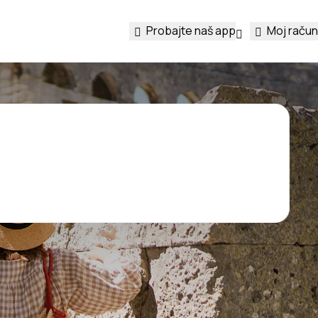
Probajte naš app
Moj račun