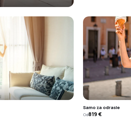
Samo za odrasle
819 €
Od