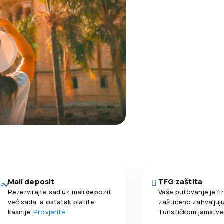
Mali deposit
TFG zaštita
Rezervirajte sad uz mali depozit
Vaše putovanje je fi
već sada, a ostatak platite
zaštićeno zahvaljuju
kasnije.
Provjerite
Turističkom jamstv