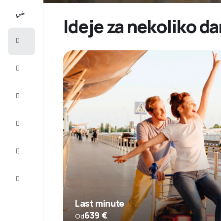
All-
inclusive
Ideje za nekoliko da
Putovanje
Smještaj
Prilike
Dovršite
putovanje
Inspiracija
i savjeti
Služba
za
korisnike
Last minute
639 €
Od