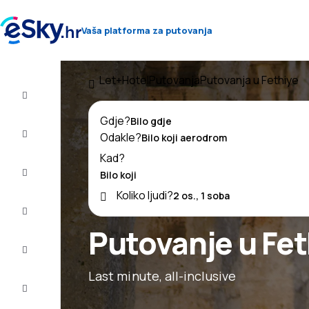
Vaša platforma za putovanja
Let+Hotel
Putovanja
Putovanja u Fethiye
Let+Hotel
Gdje?
Avio
Odakle?
Karte
Kad?
Ljetovanje
Koliko ljudi?
Ljeto
2026
Putovanje u Fet
Zima
2026/27
Last minute, all-inclusive
Last
minute