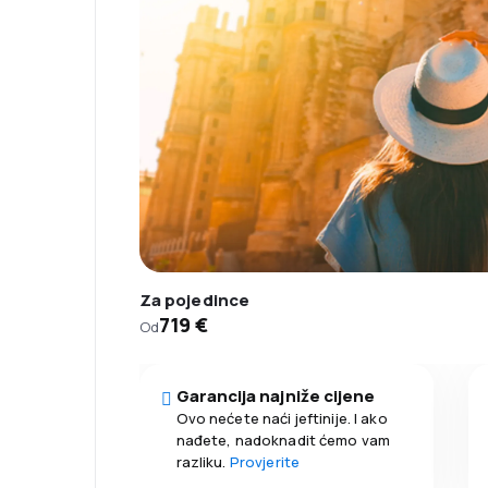
Za pojedince
719 €
Od
Garancija najniže cijene
Ovo nećete naći jeftinije. I ako
nađete, nadoknadit ćemo vam
razliku.
Provjerite