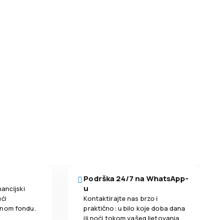
Podrška 24/7 na WhatsApp-
u
nancijski
ći
Kontaktirajte nas brzo i
enom fondu.
praktično: u bilo koje doba dana
ili noći tokom vašeg ljetovanja.