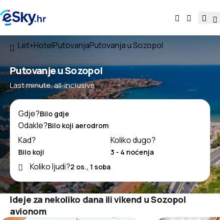
Let+Hotel
Putovanja
Putovanja u Sozopol
Putovanje u Sozopol
Last minute, all-inclusive
Gdje?
Odakle?
Kad?
Koliko dugo?
Koliko ljudi?
Ideje za nekoliko dana ili vikend u Sozopol
avionom