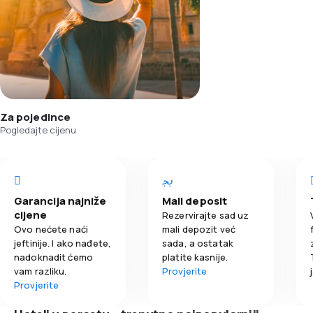
Za pojedince
Pogledajte cijenu
Garancija najniže
Mali deposit
cijene
Rezervirajte sad uz
Ovo nećete naći
mali depozit već
jeftinije. I ako nađete,
sada, a ostatak
nadoknadit ćemo
platite kasnije.
vam razliku.
Provjerite
Provjerite