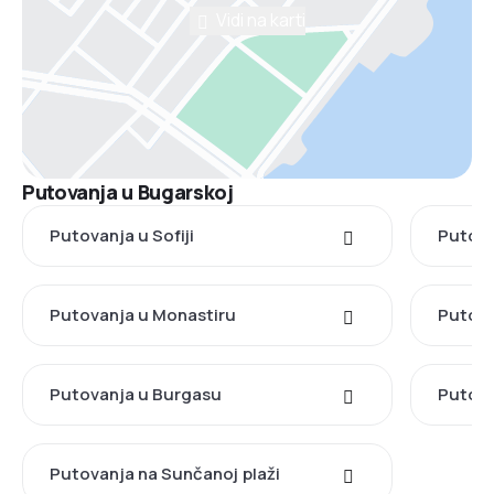
Vidi na karti
Putovanja u Bugarskoj
Putovanja u Sofiji
Putova
Putovanja u Monastiru
Putova
Putovanja u Burgasu
Putova
Putovanja na Sunčanoj plaži