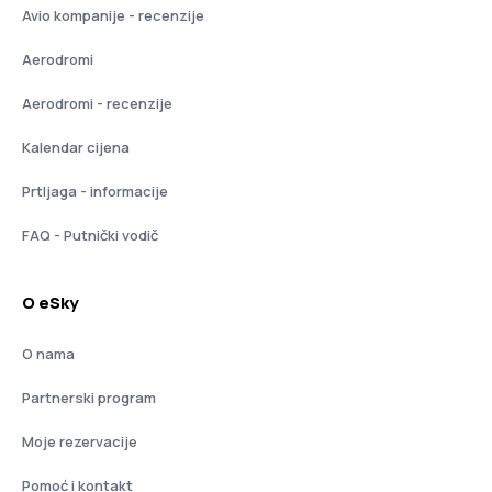
Avio kompanije - recenzije
Aerodromi
Aerodromi - recenzije
Kalendar cijena
Prtljaga - informacije
FAQ - Putnički vodič
O eSky
O nama
Partnerski program
Moje rezervacije
Pomoć i kontakt