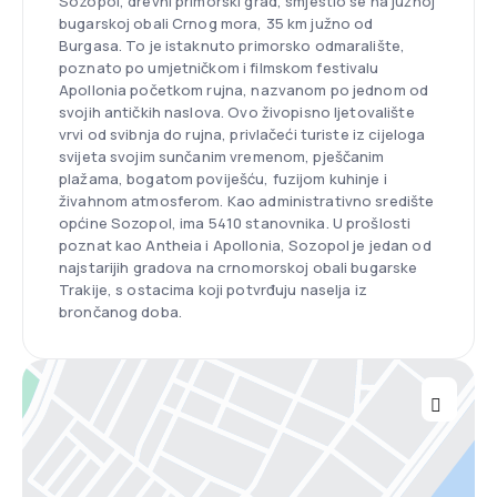
Sozopol, drevni primorski grad, smjestio se na južnoj
bugarskoj obali Crnog mora, 35 km južno od
Burgasa. To je istaknuto primorsko odmaralište,
poznato po umjetničkom i filmskom festivalu
Apollonia početkom rujna, nazvanom po jednom od
svojih antičkih naslova. Ovo živopisno ljetovalište
vrvi od svibnja do rujna, privlačeći turiste iz cijeloga
svijeta svojim sunčanim vremenom, pješčanim
plažama, bogatom poviješću, fuzijom kuhinje i
živahnom atmosferom. Kao administrativno središte
općine Sozopol, ima 5410 stanovnika. U prošlosti
poznat kao Antheia i Apollonia, Sozopol je jedan od
najstarijih gradova na crnomorskoj obali bugarske
Trakije, s ostacima koji potvrđuju naselja iz
brončanog doba.