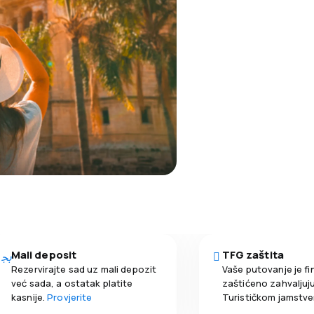
Mali deposit
TFG zaštita
Rezervirajte sad uz mali depozit
Vaše putovanje je fi
već sada, a ostatak platite
zaštićeno zahvaljuju
kasnije.
Provjerite
Turističkom jamstv