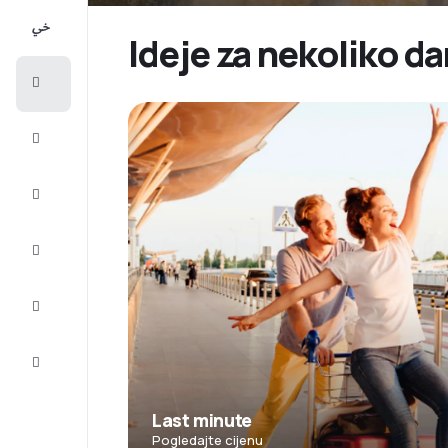
All-
inclusive
Ideje za nekoliko d
Putovanje
Smještaj
Prilike
Dovršite
putovanje
Inspiracija
i savjeti
Služba
za
korisnike
Last minute
Pogledajte cijenu