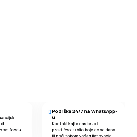
Podrška 24/7 na WhatsApp-
u
nancijski
ći
Kontaktirajte nas brzo i
enom fondu.
praktično: u bilo koje doba dana
ili noći tokom vašeg ljetovanja.