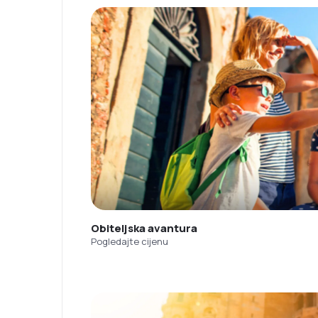
Obiteljska avantura
Pogledajte cijenu