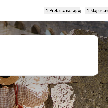
Probajte naš app
Moj račun