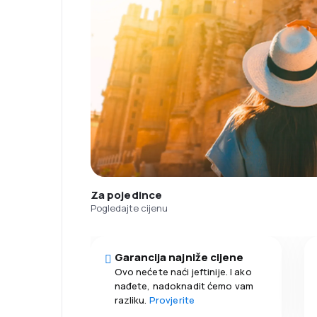
Za pojedince
Pogledajte cijenu
Garancija najniže cijene
Ovo nećete naći jeftinije. I ako
nađete, nadoknadit ćemo vam
razliku.
Provjerite