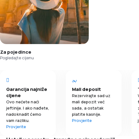
Za pojedince
Pogledajte cijenu
Garancija najniže
Mali deposit
cijene
Rezervirajte sad uz
Ovo nećete naći
mali depozit već
jeftinije. I ako nađete,
sada, a ostatak
nadoknadit ćemo
platite kasnije.
vam razliku.
Provjerite
Provjerite