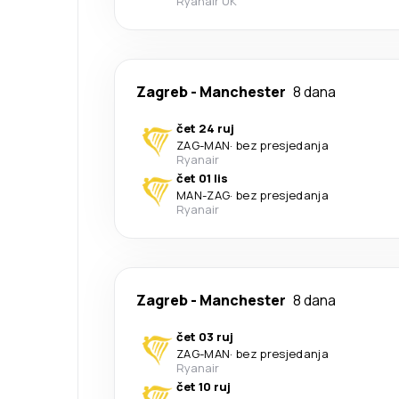
Ryanair UK
Zagreb
-
Manchester
8 dana
čet 24 ruj
ZAG
-
MAN
·
bez presjedanja
Ryanair
čet 01 lis
MAN
-
ZAG
·
bez presjedanja
Ryanair
Zagreb
-
Manchester
8 dana
čet 03 ruj
ZAG
-
MAN
·
bez presjedanja
Ryanair
čet 10 ruj