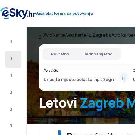
Vaša platforma za putovanja
Avio karte
Avio karte iz Zagreba
Avio kart
Let+Hotel
Povratno
Jednosmjerno
Avio
Karte
Polazište
O
Ljetovanje
Ljeto
2026
Letovi
Zagreb 
Zima
2026/27
Last
minute