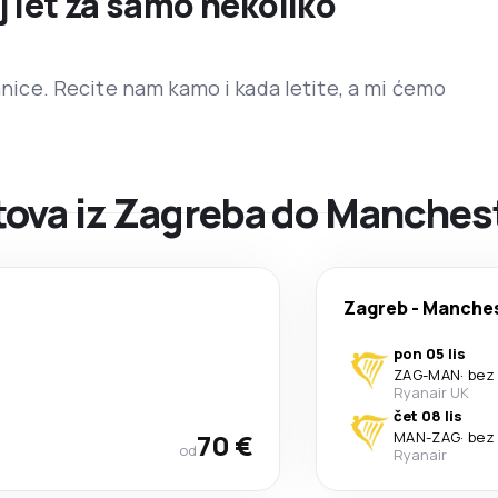
j let za samo nekoliko
ranice. Recite nam kamo i kada letite, a mi ćemo
ova iz Zagreba do Manches
Zagreb
-
Manches
pon 05 lis
ZAG
-
MAN
·
bez
Ryanair UK
čet 08 lis
70 €
MAN
-
ZAG
·
bez
od
Ryanair