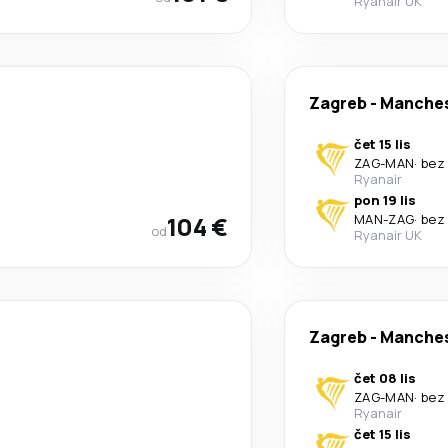
Ryanair UK
Zagreb
-
Manches
čet 15 lis
ZAG
-
MAN
·
bez
Ryanair
pon 19 lis
104 €
MAN
-
ZAG
·
bez
od
Ryanair UK
Zagreb
-
Manches
čet 08 lis
ZAG
-
MAN
·
bez
Ryanair
čet 15 lis