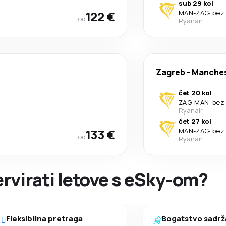
sub 29 kol
122 €
MAN
-
ZAG
·
bez
od
Ryanair
Zagreb
-
Manches
čet 20 kol
ZAG
-
MAN
·
bez
Ryanair
čet 27 kol
133 €
MAN
-
ZAG
·
bez
od
Ryanair
ervirati letove s eSky-om?
Fleksibilna pretraga
Bogatstvo sadrž