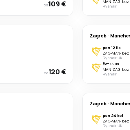
109 €
MAN
-
ZAG
·
bez
od
Ryanair
Zagreb
-
Manches
pon 12 lis
ZAG
-
MAN
·
bez
Ryanair UK
čet 15 lis
120 €
MAN
-
ZAG
·
bez
od
Ryanair
Zagreb
-
Manches
pon 24 kol
ZAG
-
MAN
·
bez
Ryanair UK