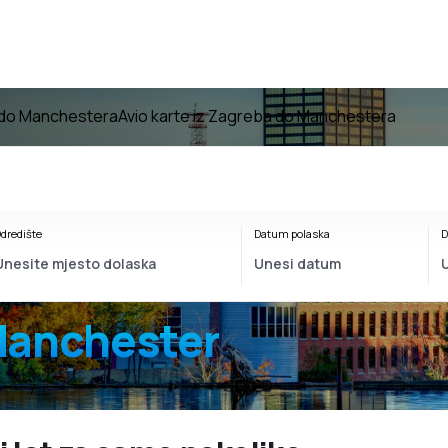
e do Manchestera
Avio karte iz Zagreba do Manchestera
dredište
Datum polaska
D
Manchester