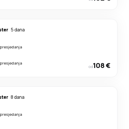
ter
5 dana
 presjedanja
 presjedanja
108 €
od
ter
8 dana
 presjedanja