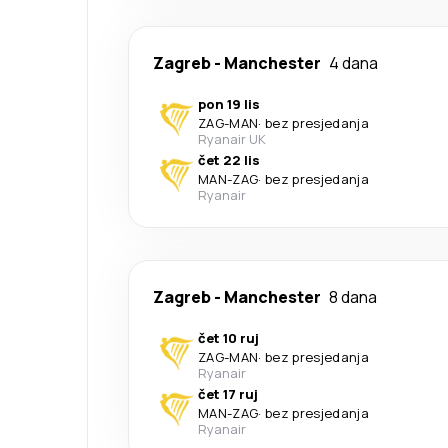
Zagreb
-
Manchester
4 dana
pon 19 lis
ZAG
-
MAN
·
bez presjedanja
Ryanair UK
čet 22 lis
MAN
-
ZAG
·
bez presjedanja
Ryanair
Zagreb
-
Manchester
8 dana
čet 10 ruj
ZAG
-
MAN
·
bez presjedanja
Ryanair
čet 17 ruj
MAN
-
ZAG
·
bez presjedanja
Ryanair