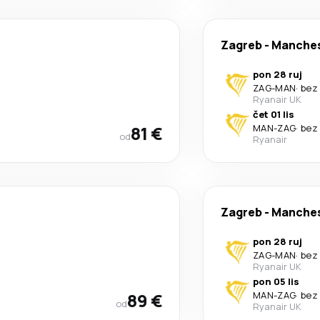
Zagreb
-
Manches
pon 28 ruj
ZAG
-
MAN
·
bez
Ryanair UK
čet 01 lis
81 €
MAN
-
ZAG
·
bez
od
Ryanair
Zagreb
-
Manches
pon 28 ruj
ZAG
-
MAN
·
bez
Ryanair UK
pon 05 lis
89 €
MAN
-
ZAG
·
bez
od
Ryanair UK