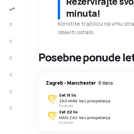
Rezervirajte svo
All-
minuta!
inclusive
Koristite tražilicu na vrhu st
Putovanje
obaviti ostalo.
Smještaj
Posebne ponude let
Prilike
Dovršite
putovanje
Zagreb
-
Manchester
8 dana
Inspiracija
i savjeti
čet 15 lis
ZAG
-
MAN
·
bez presjedanja
Služba
Ryanair
za
čet 22 lis
korisnike
MAN
-
ZAG
·
bez presjedanja
Ryanair