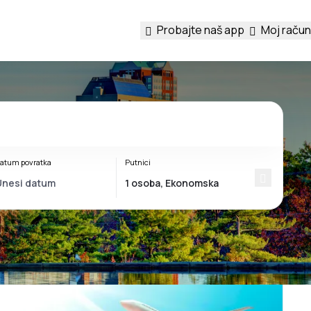
Probajte naš app
Moj račun
atum povratka
Putnici