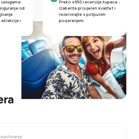
m uslugama:
Preko 4950 recenzija kupaca -
siguranje od
izaberite provjeren kvalitet i
jivanje
rezervirajte s potpunim
atrakcije i
povjerenjem.
era
 za putovanje