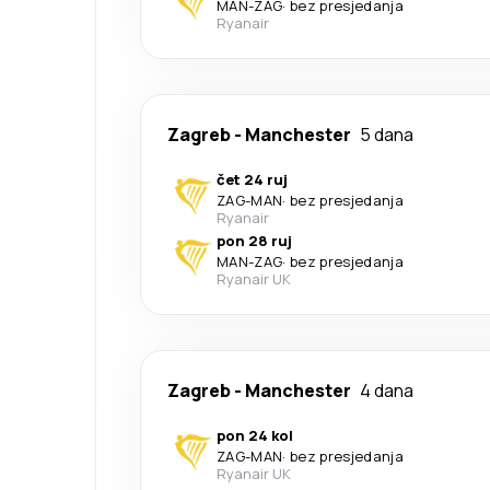
MAN
-
ZAG
·
bez presjedanja
Ryanair
Zagreb
-
Manchester
5 dana
čet 24 ruj
ZAG
-
MAN
·
bez presjedanja
Ryanair
pon 28 ruj
MAN
-
ZAG
·
bez presjedanja
Ryanair UK
Zagreb
-
Manchester
4 dana
pon 24 kol
ZAG
-
MAN
·
bez presjedanja
Ryanair UK