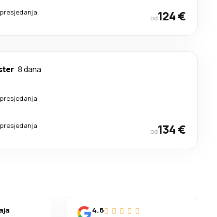
 presjedanja
124 €
od
ter
8 dana
 presjedanja
 presjedanja
134 €
od
aja
4.6