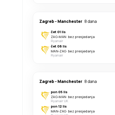
Zagreb
-
Manchester
8 dana
čet 01 lis
ZAG
-
MAN
·
bez presjedanja
Ryanair
čet 08 lis
MAN
-
ZAG
·
bez presjedanja
Ryanair
Zagreb
-
Manchester
8 dana
pon 05 lis
ZAG
-
MAN
·
bez presjedanja
Ryanair UK
pon 12 lis
MAN
-
ZAG
·
bez presjedanja