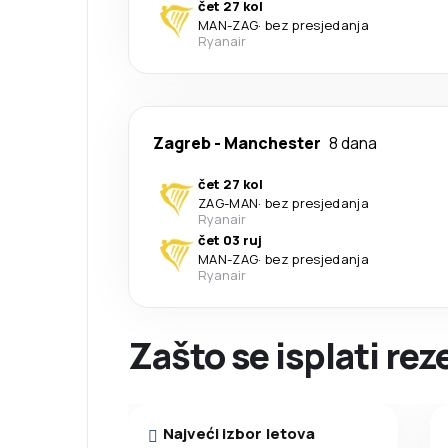
čet 27 kol
MAN
-
ZAG
·
bez presjedanja
Ryanair
Zagreb
-
Manchester
8 dana
čet 27 kol
ZAG
-
MAN
·
bez presjedanja
Ryanair
čet 03 ruj
MAN
-
ZAG
·
bez presjedanja
Ryanair
Zašto se isplati rez
Najveći izbor letova