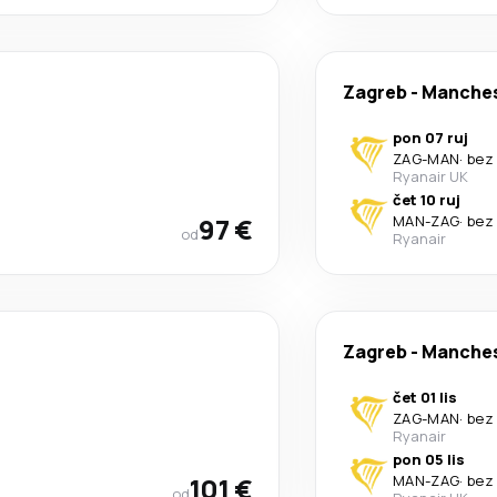
Zagreb
-
Manches
pon 07 ruj
ZAG
-
MAN
·
bez
Ryanair UK
čet 10 ruj
97 €
MAN
-
ZAG
·
bez
od
Ryanair
Zagreb
-
Manches
čet 01 lis
ZAG
-
MAN
·
bez
Ryanair
pon 05 lis
101 €
MAN
-
ZAG
·
bez
od