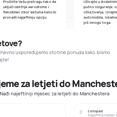
Proširite Vašu pretragu tako da
Uživajte u dodatni
uključi obližnje aerodrome i
putno osiguranje, o
fleksibilan izbor datuma kako bi
otkazivanja, iznajml
pronašli najjeftiniju opciju.
automobila, lokalne 
još mnogo toga.
letove?
dnevno uspoređujemo stotine ponuda kako bismo
ajte!
ijeme za letjeti do Manchest
Nađi najeftiniji mjesec za letjeti do Manchestera
Listopad
Najjeftiniji mjesec