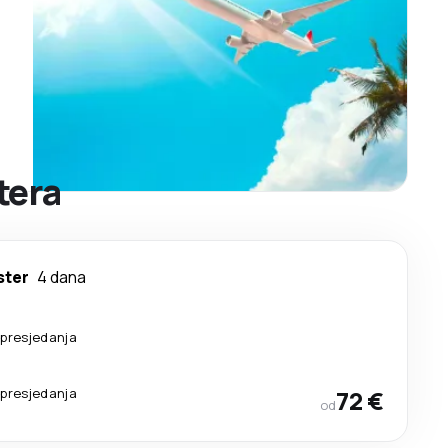
tera
ter
4 dana
 presjedanja
 presjedanja
72 €
od