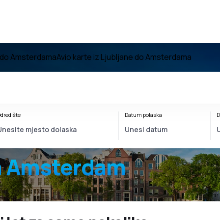
e do Amsterdama
Avio karte iz Ljubljane do Amsterdama
dredište
Datum polaska
D
na Amsterdam