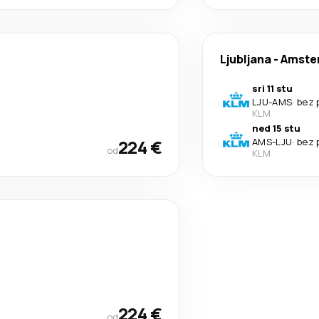
Ljubljana
-
Amste
sri 11 stu
LJU
-
AMS
·
bez 
KLM
ned 15 stu
224 €
AMS
-
LJU
·
bez 
od
KLM
224 €
od