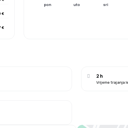
pon
uto
sri
 €
 €
2 h
Vrijeme trajanja l