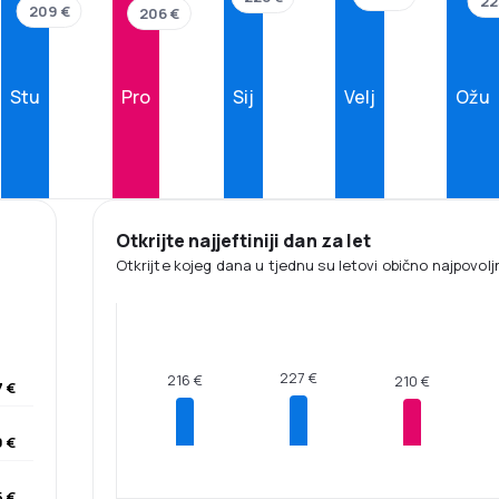
22
209 €
206 €
Stu
Pro
Sij
Velj
Ožu
Otkrijte najjeftiniji dan za let
Otkrijte kojeg dana u tjednu su letovi obično najpovoljni
227 €
216 €
210 €
 €
0 €
5 €