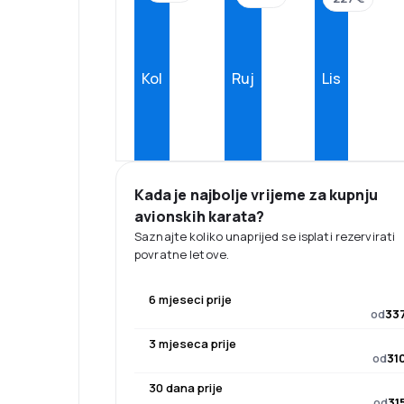
Kol
Ruj
Lis
Kada je najbolje vrijeme za kupnju
avionskih karata?
Saznajte koliko unaprijed se isplati rezervirati
povratne letove.
6 mjeseci prije
od
337
3 mjeseca prije
od
31
30 dana prije
od
31