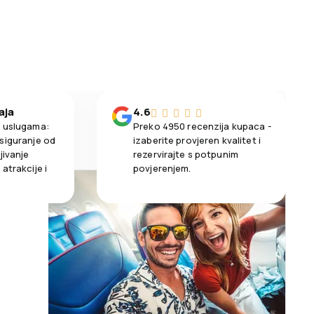
aja
4.6
m uslugama:
Preko 4950 recenzija kupaca -
siguranje od
izaberite provjeren kvalitet i
jivanje
rezervirajte s potpunim
atrakcije i
povjerenjem.