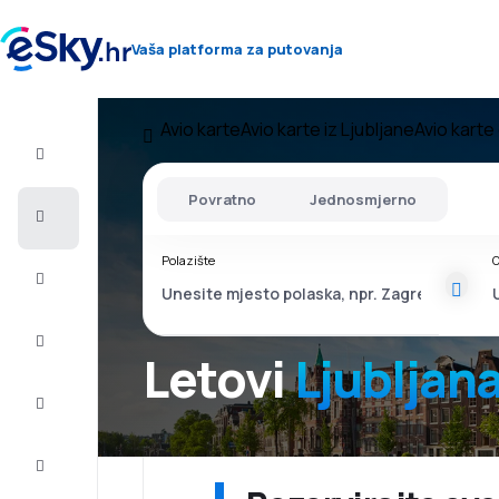
Vaša platforma za putovanja
Avio karte
Avio karte iz Ljubljane
Avio kart
Let+Hotel
Povratno
Jednosmjerno
Avio
Karte
Polazište
O
Ljetovanje
Ljeto
2026
Letovi
Ljublja
Zima
2026/27
Last
minute