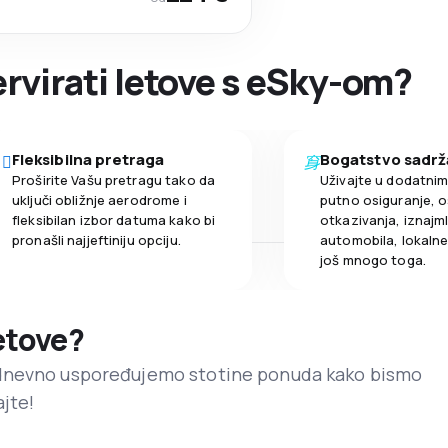
ervirati letove s eSky-om?
Fleksibilna pretraga
Bogatstvo sadrž
Proširite Vašu pretragu tako da
Uživajte u dodatni
uključi obližnje aerodrome i
putno osiguranje, o
fleksibilan izbor datuma kako bi
otkazivanja, iznajml
pronašli najjeftiniju opciju.
automobila, lokalne 
još mnogo toga.
letove?
dnevno uspoređujemo stotine ponuda kako bismo
ajte!