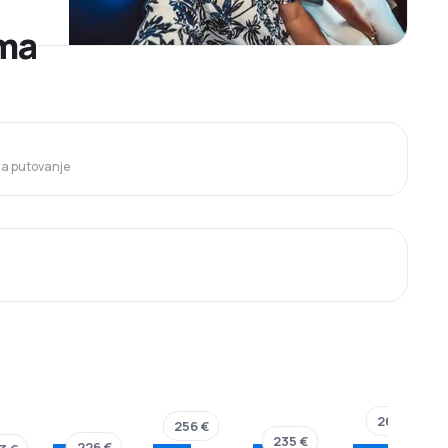
ama
 za putovanje
262 €
256 €
235 €
226 €