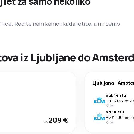
j let za samo nekoliko
ranice. Recite nam kamo i kada letite, a mi ćemo
ova iz Ljubljane do Amste
Ljubljana
-
Amste
sub 14 stu
LJU
-
AMS
·
bez 
KLM
sri 18 stu
209 €
AMS
-
LJU
·
bez 
od
KLM