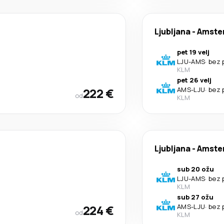
Ljubljana
-
Amste
pet 19 velj
LJU
-
AMS
·
bez 
KLM
pet 26 velj
222 €
AMS
-
LJU
·
bez 
od
KLM
Ljubljana
-
Amste
sub 20 ožu
LJU
-
AMS
·
bez 
KLM
sub 27 ožu
224 €
AMS
-
LJU
·
bez 
od
KLM