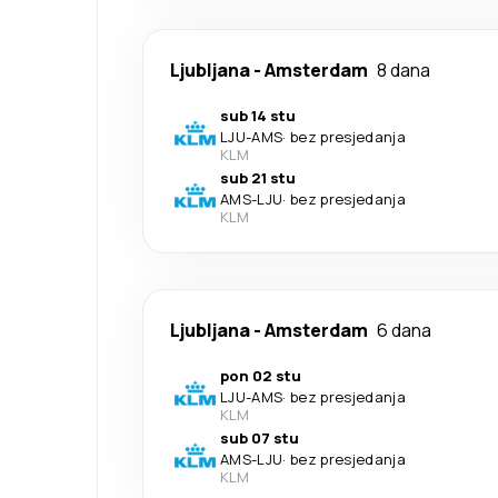
Ljubljana
-
Amsterdam
8 dana
sub 14 stu
LJU
-
AMS
·
bez presjedanja
KLM
sub 21 stu
AMS
-
LJU
·
bez presjedanja
KLM
Ljubljana
-
Amsterdam
6 dana
pon 02 stu
LJU
-
AMS
·
bez presjedanja
KLM
sub 07 stu
AMS
-
LJU
·
bez presjedanja
KLM