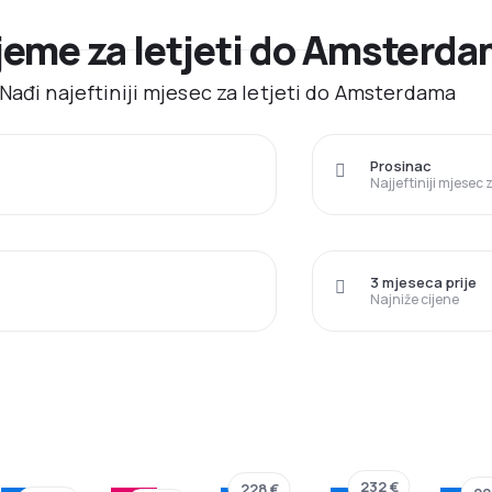
rijeme za letjeti do Amsterd
Nađi najeftiniji mjesec za letjeti do Amsterdama
Prosinac
Najjeftiniji mjesec
3 mjeseca prije
Najniže cijene
232 €
228 €