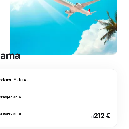
rdama
rdam
5 dana
presjedanja
presjedanja
212 €
od