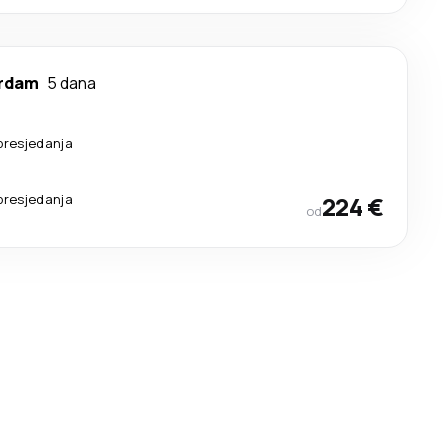
rdam
5 dana
presjedanja
presjedanja
224 €
od