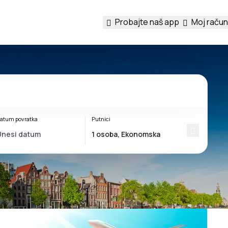
Probajte naš app
Moj račun
atum povratka
Putnici