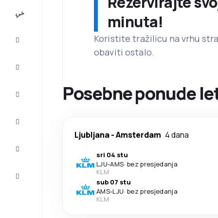
Rezervirajte svo
All-
minuta!
inclusive
Koristite tražilicu na vrhu st
Putovanje
obaviti ostalo.
Smještaj
Posebne ponude let
Prilike
Dovršite
putovanje
Ljubljana
-
Amsterdam
4 dana
Inspiracija
i savjeti
sri 04 stu
LJU
-
AMS
·
bez presjedanja
Služba
KLM
za
sub 07 stu
korisnike
AMS
-
LJU
·
bez presjedanja
KLM