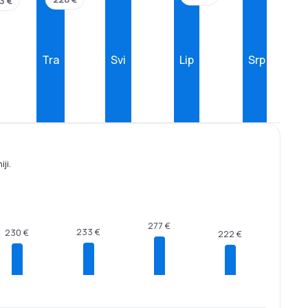
3 €
Tra
Svi
Lip
Srp
ji.
277 €
233 €
230 €
222 €