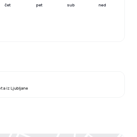
čet
pet
sub
ned
eta iz Ljubljane