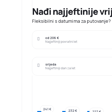
Nađi najjeftinije v
Fleksibilni s datumima za putovanje? 
od 206 €
Najjeftiniji povratni let
srijeda
Najjeftiniji dan za let
241 €
232 €
227 €