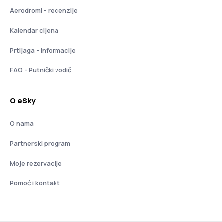
Aerodromi - recenzije
Kalendar cijena
Prtljaga - informacije
FAQ - Putnički vodič
O eSky
O nama
Partnerski program
Moje rezervacije
Pomoć i kontakt