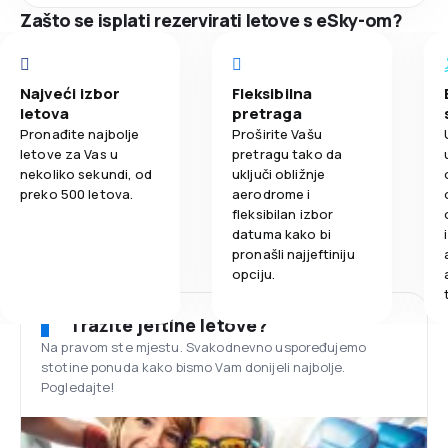
Zašto se isplati rezervirati letove s eSky-om?
Najveći izbor
Fleksibilna
letova
pretraga
Pronađite najbolje
Proširite Vašu
letove za Vas u
pretragu tako da
nekoliko sekundi, od
uključi obližnje
preko 500 letova.
aerodrome i
fleksibilan izbor
datuma kako bi
pronašli najjeftiniju
opciju.
Tražite jeftine letove?
Na pravom ste mjestu. Svakodnevno uspoređujemo
stotine ponuda kako bismo Vam donijeli najbolje.
Pogledajte!