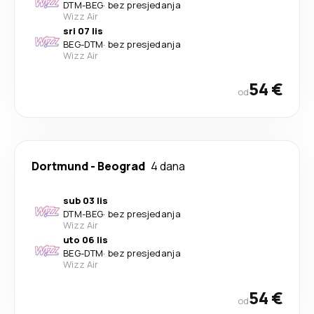
DTM
-
BEG
·
bez presjedanja
Wizz Air
sri 07 lis
BEG
-
DTM
·
bez presjedanja
Wizz Air
54 €
od
Dortmund
-
Beograd
4 dana
sub 03 lis
DTM
-
BEG
·
bez presjedanja
Wizz Air
uto 06 lis
BEG
-
DTM
·
bez presjedanja
Wizz Air
54 €
od