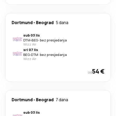
Dortmund
-
Beograd
5 dana
sub 03 lis
DTM
-
BEG
·
bez presjedanja
Wizz Air
sri 07 lis
BEG
-
DTM
·
bez presjedanja
Wizz Air
54 €
od
Dortmund
-
Beograd
7 dana
sub 03 lis