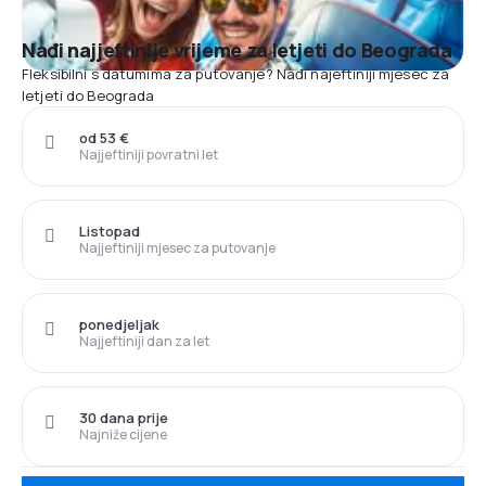
Nađi najjeftinije vrijeme za letjeti do Beograda
Fleksibilni s datumima za putovanje? Nađi najeftiniji mjesec za
letjeti do Beograda
od 53 €
Najjeftiniji povratni let
Listopad
Najjeftiniji mjesec za putovanje
ponedjeljak
Najjeftiniji dan za let
30 dana prije
Najniže cijene