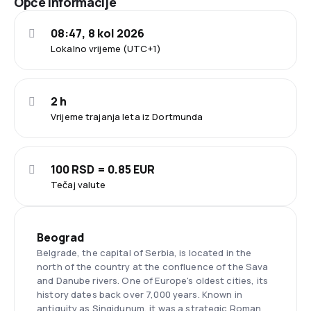
Opće informacije
08:47, 8 kol 2026
Lokalno vrijeme (UTC+1)
2 h
Vrijeme trajanja leta iz Dortmunda
100 RSD = 0.85 EUR
Tečaj valute
Beograd
Belgrade, the capital of Serbia, is located in the
north of the country at the confluence of the Sava
and Danube rivers. One of Europe's oldest cities, its
history dates back over 7,000 years. Known in
antiquity as Singidunum, it was a strategic Roman