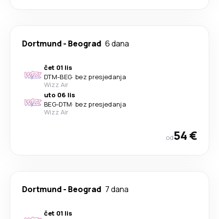
Dortmund
-
Beograd
6 dana
čet 01 lis
DTM
-
BEG
·
bez presjedanja
Wizz Air
uto 06 lis
BEG
-
DTM
·
bez presjedanja
Wizz Air
54 €
od
Dortmund
-
Beograd
7 dana
čet 01 lis