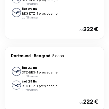
Lufthansa
čet 29 lis
BEG
-
DTZ
·
1 presjedanje
Lufthansa
222 €
od
Dortmund
-
Beograd
8 dana
čet 22 lis
DTZ
-
BEG
·
1 presjedanje
Lufthansa
čet 29 lis
BEG
-
DTZ
·
1 presjedanje
Lufthansa
222 €
od