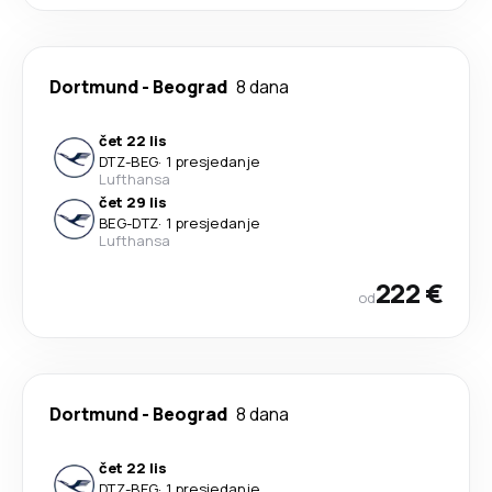
Dortmund
-
Beograd
8 dana
čet 22 lis
DTZ
-
BEG
·
1 presjedanje
Lufthansa
čet 29 lis
BEG
-
DTZ
·
1 presjedanje
Lufthansa
222 €
od
Dortmund
-
Beograd
8 dana
čet 22 lis
DTZ
-
BEG
·
1 presjedanje