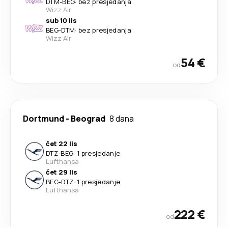
DTM
-
BEG
·
bez presjedanja
Wizz Air
sub 10 lis
BEG
-
DTM
·
bez presjedanja
Wizz Air
54 €
od
Dortmund
-
Beograd
8 dana
čet 22 lis
DTZ
-
BEG
·
1 presjedanje
Lufthansa
čet 29 lis
BEG
-
DTZ
·
1 presjedanje
Lufthansa
222 €
od