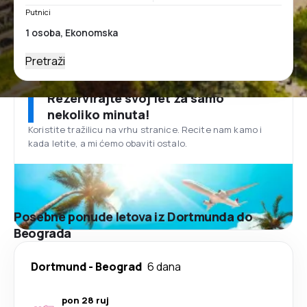
Putnici
Pretraži
Rezervirajte svoj let za samo
nekoliko minuta!
Koristite tražilicu na vrhu stranice. Recite nam kamo i
kada letite, a mi ćemo obaviti ostalo.
Posebne ponude letova iz Dortmunda do
Beograda
Dortmund
-
Beograd
6 dana
pon 28 ruj