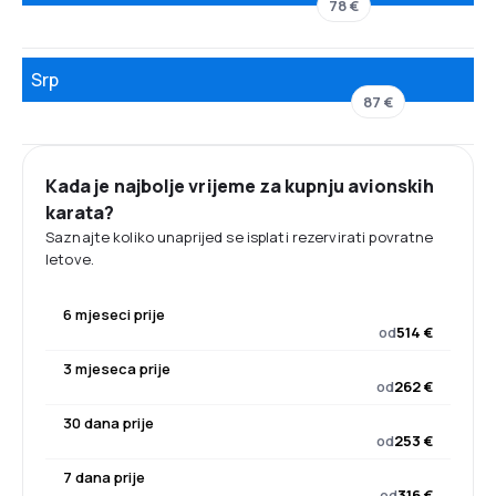
78 €
Srp
87 €
Kada je najbolje vrijeme za kupnju avionskih
karata?
Saznajte koliko unaprijed se isplati rezervirati povratne
letove.
6 mjeseci prije
od
514 €
3 mjeseca prije
od
262 €
30 dana prije
od
253 €
7 dana prije
od
316 €