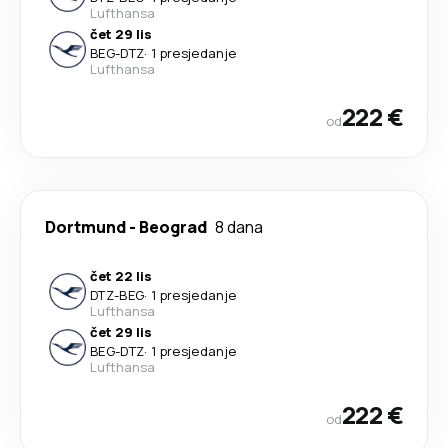
Lufthansa
čet 29 lis
BEG
-
DTZ
·
1 presjedanje
Lufthansa
222 €
od
Dortmund
-
Beograd
8 dana
čet 22 lis
DTZ
-
BEG
·
1 presjedanje
Lufthansa
čet 29 lis
BEG
-
DTZ
·
1 presjedanje
Lufthansa
222 €
od