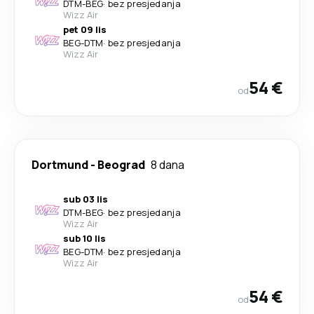
DTM
-
BEG
·
bez presjedanja
Wizz Air
pet 09 lis
BEG
-
DTM
·
bez presjedanja
Wizz Air
54 €
od
Dortmund
-
Beograd
8 dana
sub 03 lis
DTM
-
BEG
·
bez presjedanja
Wizz Air
sub 10 lis
BEG
-
DTM
·
bez presjedanja
Wizz Air
54 €
od