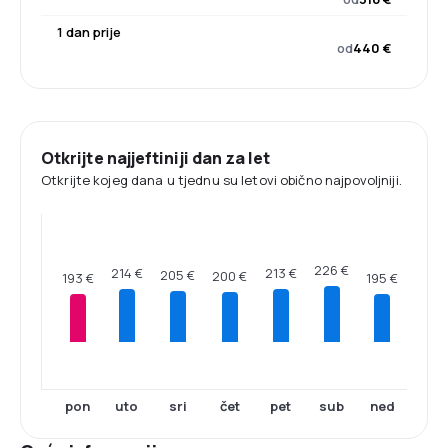
1 dan prije
od
440 €
Otkrijte najjeftiniji dan za let
Otkrijte kojeg dana u tjednu su letovi obično najpovoljniji.
226 €
214 €
213 €
205 €
200 €
195 €
193 €
pon
uto
sri
čet
pet
sub
ned