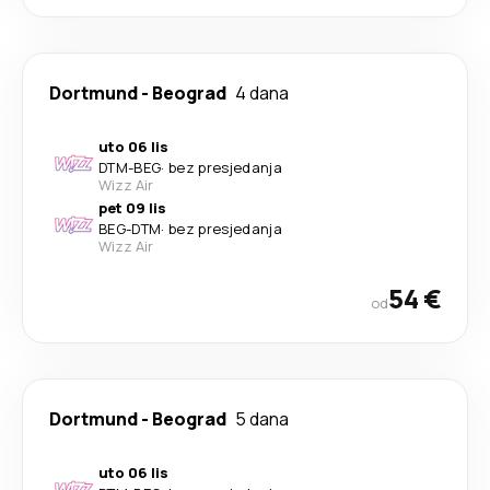
Dortmund
-
Beograd
4 dana
uto 06 lis
DTM
-
BEG
·
bez presjedanja
Wizz Air
pet 09 lis
BEG
-
DTM
·
bez presjedanja
Wizz Air
54 €
od
Dortmund
-
Beograd
5 dana
uto 06 lis