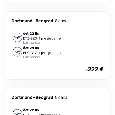
Dortmund
-
Beograd
8 dana
čet 22 lis
DTZ
-
BEG
·
1 presjedanje
Lufthansa
čet 29 lis
BEG
-
DTZ
·
1 presjedanje
Lufthansa
222 €
od
Dortmund
-
Beograd
8 dana
čet 22 lis
DTZ
-
BEG
·
1 presjedanje