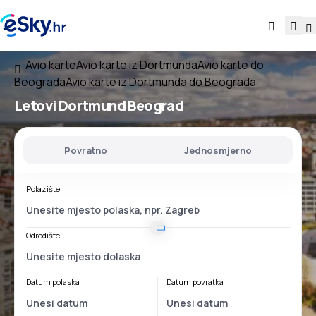
Avio karte
Avio karte iz Dortmunda
Avio karte do
Beograda
Avio karte iz Dortmunda do Beograda
Letovi
Dortmund Beograd
Povratno
Jednosmjerno
Polazište
Odredište
Datum polaska
Datum povratka