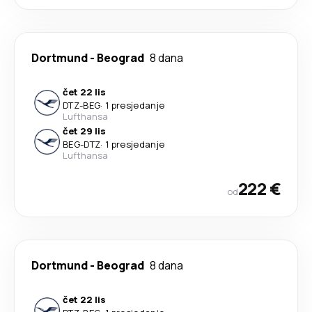
Dortmund
-
Beograd
8 dana
čet 22 lis
DTZ
-
BEG
·
1 presjedanje
Lufthansa
čet 29 lis
BEG
-
DTZ
·
1 presjedanje
Lufthansa
222 €
od
Dortmund
-
Beograd
8 dana
čet 22 lis