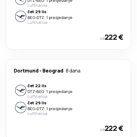
DTZ
-
BEG
·
1 presjedanje
Lufthansa
čet 29 lis
BEG
-
DTZ
·
1 presjedanje
Lufthansa
222 €
od
Dortmund
-
Beograd
8 dana
čet 22 lis
DTZ
-
BEG
·
1 presjedanje
Lufthansa
čet 29 lis
BEG
-
DTZ
·
1 presjedanje
Lufthansa
222 €
od