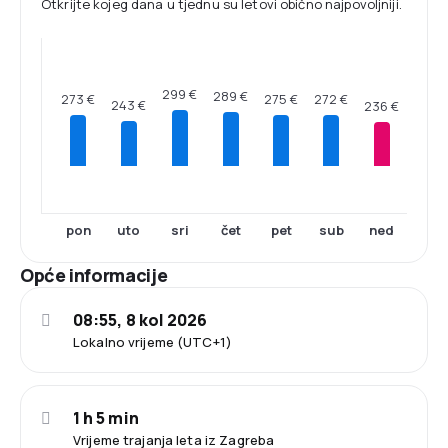
Otkrijte kojeg dana u tjednu su letovi obično najpovoljniji.
299 €
289 €
275 €
273 €
272 €
243 €
236 €
pon
uto
sri
čet
pet
sub
ned
Opće informacije
08:55, 8 kol 2026
Lokalno vrijeme (UTC+1)
1 h 5 min
Vrijeme trajanja leta iz Zagreba