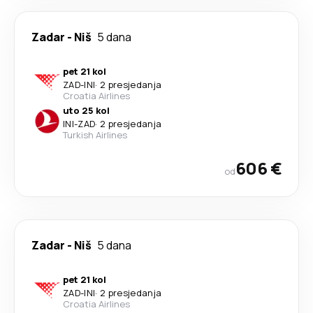
Zadar
-
Niš
5 dana
pet 21 kol
ZAD
-
INI
·
2 presjedanja
Croatia Airlines
uto 25 kol
INI
-
ZAD
·
2 presjedanja
Turkish Airlines
606 €
od
Zadar
-
Niš
5 dana
pet 21 kol
ZAD
-
INI
·
2 presjedanja
Croatia Airlines