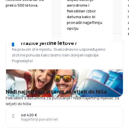
preko 500 letova.
aerodrome i
fleksibilan izbor
datuma kako bi
pronašli najjeftiniju
opciju.
Tražite jeftine letove?
Na pravom ste mjestu. Svakodnevno uspoređujemo
stotine ponuda kako bismo Vam donijeli najbolje.
Pogledajte!
Nađi najjeftinije vrijeme za letjeti do Niša
Fleksibilni s datumima za putovanje? Nađi najeftiniji mjesec za
letjeti do Niša
od 420 €
Najjeftiniji povratni let