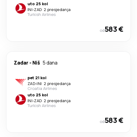
uto 25 kol
INI
-
ZAD
·
2 presjedanja
Turkish Airlines
583 €
od
Zadar
-
Niš
5 dana
pet 21 kol
ZAD
-
INI
·
2 presjedanja
Croatia Airlines
uto 25 kol
INI
-
ZAD
·
2 presjedanja
Turkish Airlines
583 €
od