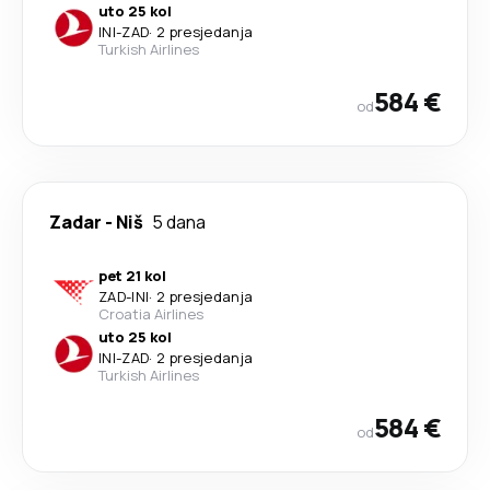
uto 25 kol
INI
-
ZAD
·
2 presjedanja
Turkish Airlines
584 €
od
Zadar
-
Niš
5 dana
pet 21 kol
ZAD
-
INI
·
2 presjedanja
Croatia Airlines
uto 25 kol
INI
-
ZAD
·
2 presjedanja
Turkish Airlines
584 €
od