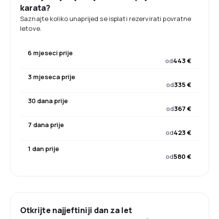
karata?
Saznajte koliko unaprijed se isplati rezervirati povratne
letove.
6 mjeseci prije
od
443 €
3 mjeseca prije
od
335 €
30 dana prije
od
367 €
7 dana prije
od
423 €
1 dan prije
od
580 €
Otkrijte najjeftiniji dan za let