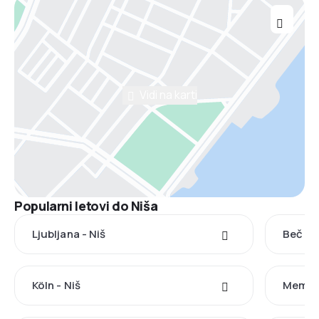
Vidi na karti
Popularni letovi do Niša
Ljubljana - Niš
Beč - N
Köln - Niš
Memmin