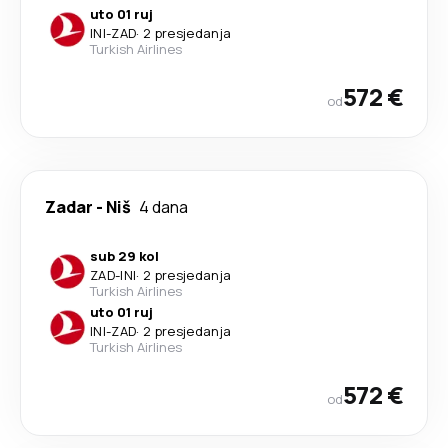
uto 01 ruj
INI
-
ZAD
·
2 presjedanja
Turkish Airlines
572 €
od
Zadar
-
Niš
4 dana
sub 29 kol
ZAD
-
INI
·
2 presjedanja
Turkish Airlines
uto 01 ruj
INI
-
ZAD
·
2 presjedanja
Turkish Airlines
572 €
od