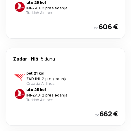
uto 25 kol
INI
-
ZAD
·
2 presjedanja
Turkish Airlines
606 €
od
Zadar
-
Niš
5 dana
pet 21 kol
ZAD
-
INI
·
2 presjedanja
Croatia Airlines
uto 25 kol
INI
-
ZAD
·
2 presjedanja
Turkish Airlines
662 €
od