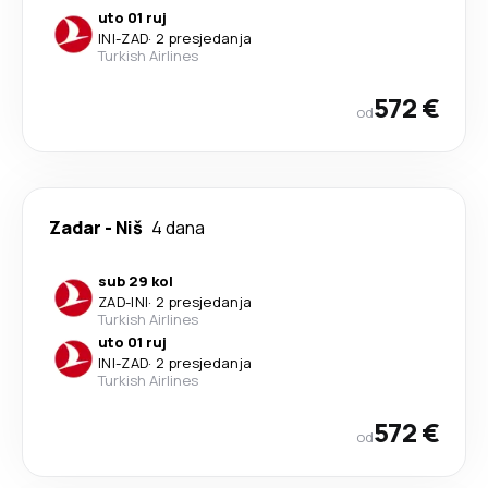
uto 01 ruj
INI
-
ZAD
·
2 presjedanja
Turkish Airlines
572 €
od
Zadar
-
Niš
4 dana
sub 29 kol
ZAD
-
INI
·
2 presjedanja
Turkish Airlines
uto 01 ruj
INI
-
ZAD
·
2 presjedanja
Turkish Airlines
572 €
od