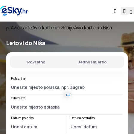
Avio karte
Avio karte do Srbije
Avio karte do Niša
Letovi do Niša
Povratno
Jednosmjerno
Polazište
Odredište
Datum polaska
Datum povratka