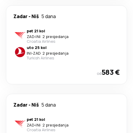
Zadar
-
Niš
5 dana
pet 21 kol
ZAD
-
INI
·
2 presjedanja
Croatia Airlines
uto 25 kol
INI
-
ZAD
·
2 presjedanja
Turkish Airlines
583 €
od
Zadar
-
Niš
5 dana
pet 21 kol
ZAD
-
INI
·
2 presjedanja
Croatia Airlines