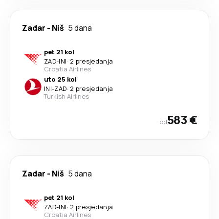
Zadar
-
Niš
5 dana
pet 21 kol
ZAD
-
INI
·
2 presjedanja
Croatia Airlines
uto 25 kol
INI
-
ZAD
·
2 presjedanja
Turkish Airlines
583 €
od
Zadar
-
Niš
5 dana
pet 21 kol
ZAD
-
INI
·
2 presjedanja
Croatia Airlines