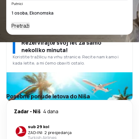
Putnici
Pretraži
Rezervirajte svoj let za samo
nekoliko minuta!
Koristite tražilicu na vrhu stranice. Recite nam kamo i
kada letite, a mi ćemo obaviti ostalo.
Posebne ponude letova do Niša
Zadar
-
Niš
4 dana
sub 29 kol
ZAD
-
INI
·
2 presjedanja
Turkish Airlines