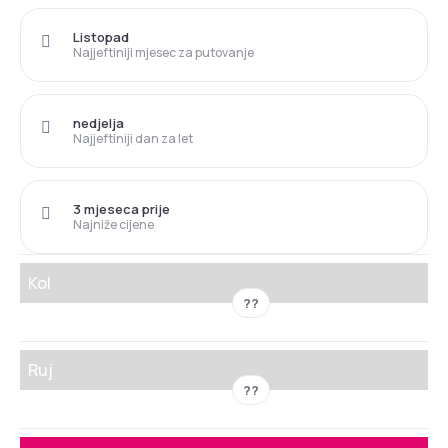
Listopad
Najjeftiniji mjesec za putovanje
nedjelja
Najjeftiniji dan za let
3 mjeseca prije
Najniže cijene
Kol
??
Ruj
??