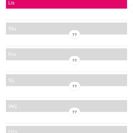
Lis
Stu
??
Pro
??
Sij
??
Velj
??
Ožu