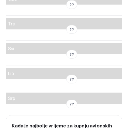
??
Tra
??
Svi
??
Lip
??
Srp
??
Kada je najbolje vrijeme za kupnju avionskih