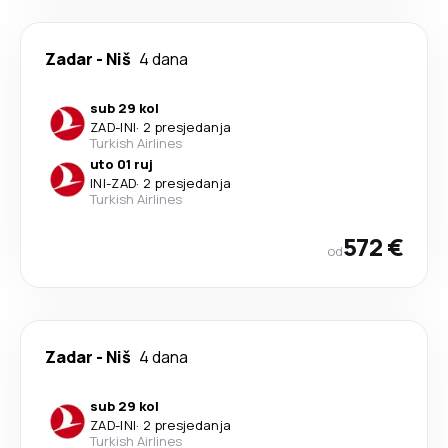
Zadar
-
Niš
4 dana
sub 29 kol
ZAD
-
INI
·
2 presjedanja
Turkish Airlines
uto 01 ruj
INI
-
ZAD
·
2 presjedanja
Turkish Airlines
572 €
od
Zadar
-
Niš
4 dana
sub 29 kol
ZAD
-
INI
·
2 presjedanja
Turkish Airlines