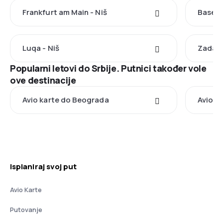
Frankfurt am Main - Niš
Basel -
Luqa - Niš
Zadar 
Popularni letovi do Srbije. Putnici također vole
ove destinacije
Avio karte do Beograda
Avio ka
Isplaniraj svoj put
Avio Karte
Putovanje