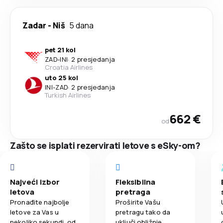
Zadar
-
Niš
5 dana
pet 21 kol
ZAD
-
INI
·
2 presjedanja
Croatia Airlines
uto 25 kol
INI
-
ZAD
·
2 presjedanja
Turkish Airlines
662 €
od
Zašto se isplati rezervirati letove s eSky-om?
Najveći izbor
Fleksibilna
letova
pretraga
Pronađite najbolje
Proširite Vašu
letove za Vas u
pretragu tako da
nekoliko sekundi, od
uključi obližnje