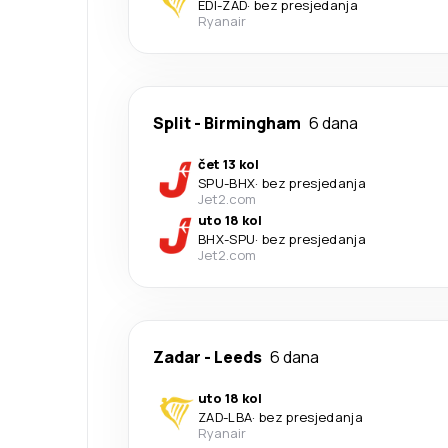
EDI
-
ZAD
·
bez presjedanja
Ryanair
Split
-
Birmingham
6 dana
čet 13 kol
SPU
-
BHX
·
bez presjedanja
Jet2.com
uto 18 kol
BHX
-
SPU
·
bez presjedanja
Jet2.com
Zadar
-
Leeds
6 dana
uto 18 kol
ZAD
-
LBA
·
bez presjedanja
Ryanair