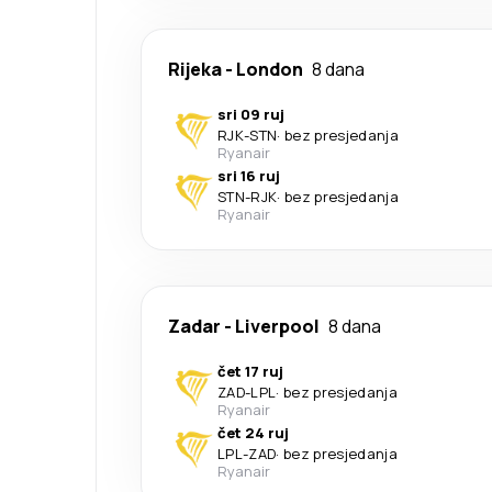
Rijeka
-
London
8 dana
sri 09 ruj
RJK
-
STN
·
bez presjedanja
Ryanair
sri 16 ruj
STN
-
RJK
·
bez presjedanja
Ryanair
Zadar
-
Liverpool
8 dana
čet 17 ruj
ZAD
-
LPL
·
bez presjedanja
Ryanair
čet 24 ruj
LPL
-
ZAD
·
bez presjedanja
Ryanair