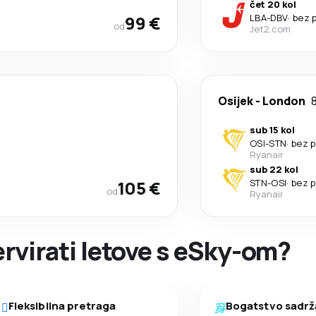
čet 20 kol
99 €
LBA
-
DBV
·
bez 
od
Jet2.com
Osijek
-
London
sub 15 kol
OSI
-
STN
·
bez p
Ryanair
sub 22 kol
105 €
STN
-
OSI
·
bez p
od
Ryanair
ervirati letove s eSky-om?
Fleksibilna pretraga
Bogatstvo sadrž