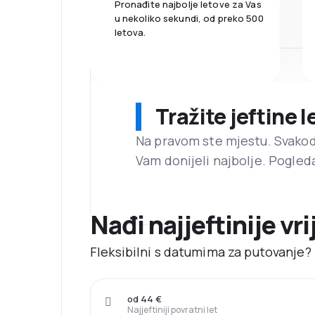
Pronađite najbolje letove za Vas
u nekoliko sekundi, od preko 500
letova.
Tražite jeftine 
Na pravom ste mjestu. Svako
Vam donijeli najbolje. Pogled
Nađi najjeftinije vr
Fleksibilni s datumima za putovanje? 
od 44 €
Najjeftiniji povratni let