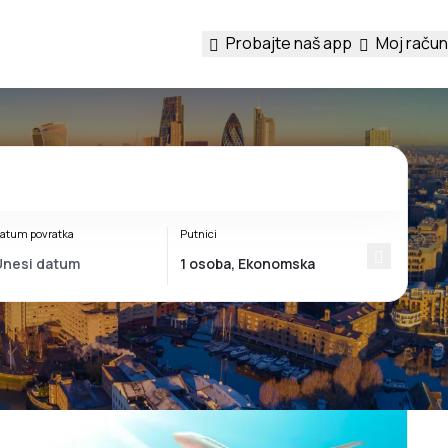
Probajte naš app
Moj račun
atum povratka
Putnici