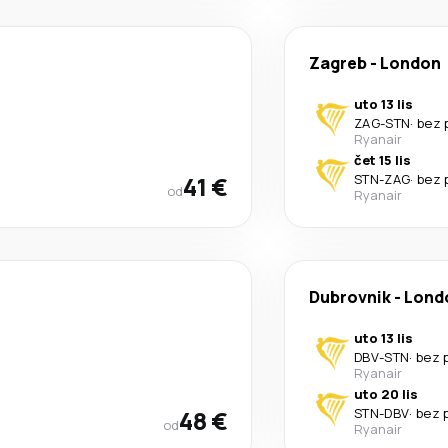
Zagreb
-
London
uto 13 lis
ZAG
-
STN
·
bez 
Ryanair
čet 15 lis
41 €
STN
-
ZAG
·
bez 
od
Ryanair
Dubrovnik
-
Lond
uto 13 lis
DBV
-
STN
·
bez 
Ryanair
uto 20 lis
48 €
STN
-
DBV
·
bez 
od
Ryanair