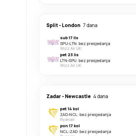
Split
-
London
7 dana
sub 17 lis
SPU
-
LTN
·
bez presjedanja
Wizz Air UK
pet 23 lis
LTN
-
SPU
·
bez presjedanja
Wizz Air UK
Zadar
-
Newcastle
4 dana
pet 14 kol
ZAD
-
NCL
·
bez presjedanja
Ryanair
pon 17 kol
NCL
-
ZAD
·
bez presjedanja