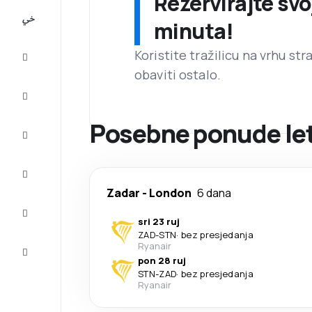
Rezervirajte svo
All-
minuta!
inclusive
Koristite tražilicu na vrhu st
Putovanje
obaviti ostalo.
Smještaj
Posebne ponude let
Prilike
Dovršite
putovanje
Zadar
-
London
6 dana
Inspiracija
i savjeti
sri 23 ruj
ZAD
-
STN
·
bez presjedanja
Služba
Ryanair
za
pon 28 ruj
korisnike
STN
-
ZAD
·
bez presjedanja
Ryanair