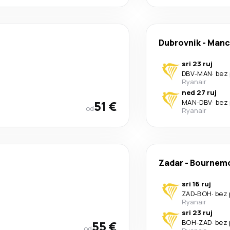
Dubrovnik
-
Manc
sri 23 ruj
DBV
-
MAN
·
bez 
Ryanair
ned 27 ruj
51 €
MAN
-
DBV
·
bez 
od
Ryanair
Zadar
-
Bournem
sri 16 ruj
ZAD
-
BOH
·
bez 
Ryanair
sri 23 ruj
55 €
BOH
-
ZAD
·
bez 
od