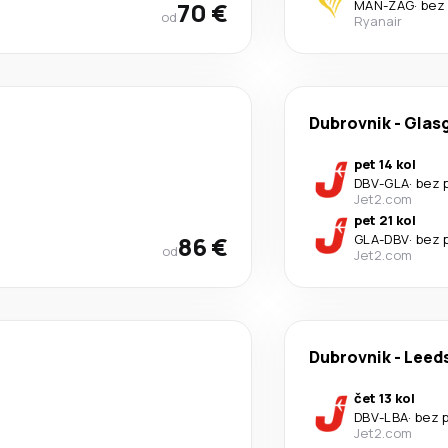
70 €
MAN
-
ZAG
·
bez
od
Ryanair
Dubrovnik
-
Glas
pet 14 kol
DBV
-
GLA
·
bez 
Jet2.com
pet 21 kol
86 €
GLA
-
DBV
·
bez 
od
Jet2.com
Dubrovnik
-
Leed
čet 13 kol
DBV
-
LBA
·
bez 
Jet2.com