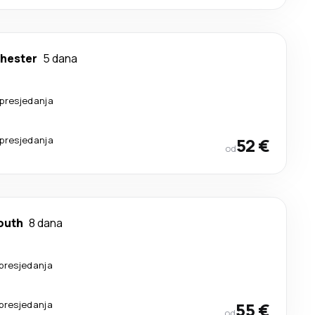
hester
5 dana
presjedanja
presjedanja
52 €
od
outh
8 dana
presjedanja
presjedanja
55 €
od