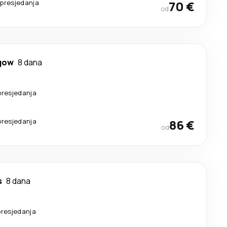
 presjedanja
70 €
od
gow
8 dana
presjedanja
presjedanja
86 €
od
s
8 dana
presjedanja