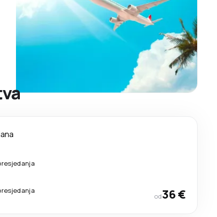
tva
dana
presjedanja
presjedanja
36 €
od