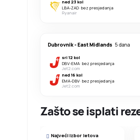
ned 23 kol
LBA
-
ZAD
·
bez presjedanja
Ryanair
Dubrovnik
-
East Midlands
5 dana
sri 12 kol
DBV
-
EMA
·
bez presjedanja
Jet2.com
ned 16 kol
EMA
-
DBV
·
bez presjedanja
Jet2.com
Zašto se isplati rez
Najveći izbor letova