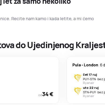
j let za samo nekoliko
ranice. Recite nam kamo i kada letite, a mi ćemo
ova do Ujedinjenog Kraljes
Pula
-
London
6 
čet 17 ruj
PUY
-
STN
·
bez 
Ryanair
uto 22 ruj
34 €
STN
-
PUY
·
bez 
od
Ryanair