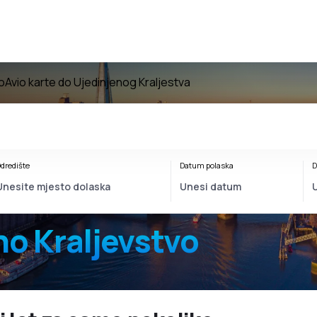
o
Avio karte do Ujedinjenog Kraljestva
dredište
Datum polaska
D
no Kraljevstvo