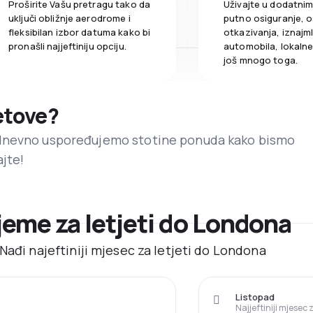
Proširite Vašu pretragu tako da
Uživajte u dodatni
uključi obližnje aerodrome i
putno osiguranje, o
fleksibilan izbor datuma kako bi
otkazivanja, iznajml
pronašli najjeftiniju opciju.
automobila, lokalne 
još mnogo toga.
letove?
dnevno uspoređujemo stotine ponuda kako bismo
ajte!
ijeme za letjeti do Londona
Nađi najeftiniji mjesec za letjeti do Londona
Listopad
Najjeftiniji mjesec