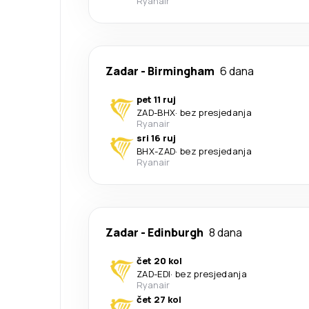
Ryanair
Zadar
-
Birmingham
6 dana
pet 11 ruj
ZAD
-
BHX
·
bez presjedanja
Ryanair
sri 16 ruj
BHX
-
ZAD
·
bez presjedanja
Ryanair
Zadar
-
Edinburgh
8 dana
čet 20 kol
ZAD
-
EDI
·
bez presjedanja
Ryanair
čet 27 kol