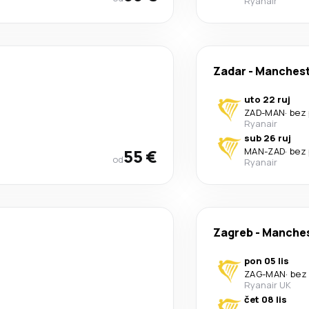
Ryanair
Zadar
-
Manchest
uto 22 ruj
ZAD
-
MAN
·
bez 
Ryanair
sub 26 ruj
55 €
MAN
-
ZAD
·
bez 
od
Ryanair
Zagreb
-
Manches
pon 05 lis
ZAG
-
MAN
·
bez
Ryanair UK
čet 08 lis