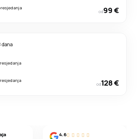
presjedanja
99 €
od
8 dana
resjedanja
resjedanja
128 €
od
aja
4.6