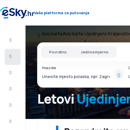
Vaša platforma za putovanja
Avio karte
Avio karte Ujedinjeno Kraljevstv
Let+Hotel
Povratno
Jednosmjerno
Avio
Karte
Polazište
O
Ljetovanje
Ljeto
2026
Letovi
Ujedinje
Zima
2026/27
Last
minute