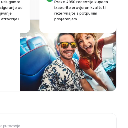
m uslugama:
Preko 4950 recenzija kupaca -
siguranje od
izaberite provjeren kvalitet i
jivanje
rezervirajte s potpunim
atrakcije i
povjerenjem.
 za putovanje