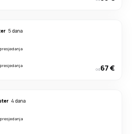
er
5 dana
presjedanja
presjedanja
67 €
od
ter
4 dana
 presjedanja