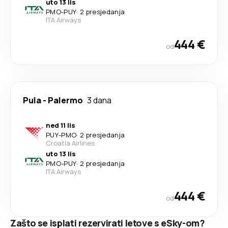
uto 13 lis
PMO
-
PUY
·
2 presjedanja
ITA Airways
444 €
od
Pula
-
Palermo
3 dana
ned 11 lis
PUY
-
PMO
·
2 presjedanja
Croatia Airlines
uto 13 lis
PMO
-
PUY
·
2 presjedanja
ITA Airways
444 €
od
Zašto se isplati rezervirati letove s eSky-om?