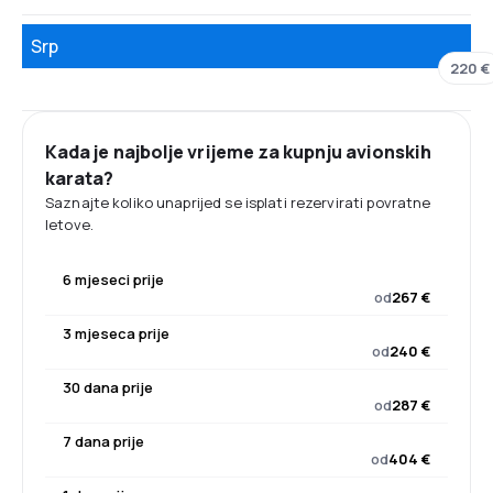
Srp
220 €
Kada je najbolje vrijeme za kupnju avionskih
karata?
Saznajte koliko unaprijed se isplati rezervirati povratne
letove.
6 mjeseci prije
od
267 €
3 mjeseca prije
od
240 €
30 dana prije
od
287 €
7 dana prije
od
404 €