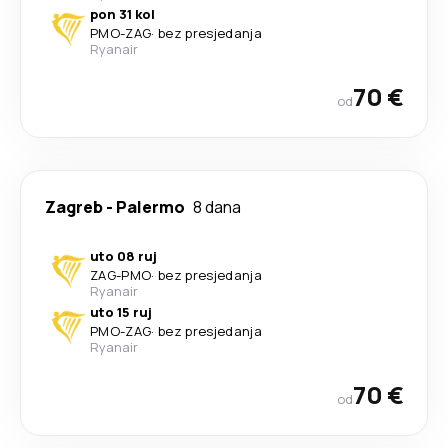
pon 31 kol
PMO
-
ZAG
·
bez presjedanja
Ryanair
70 €
od
Zagreb
-
Palermo
8 dana
uto 08 ruj
ZAG
-
PMO
·
bez presjedanja
Ryanair
uto 15 ruj
PMO
-
ZAG
·
bez presjedanja
Ryanair
70 €
od