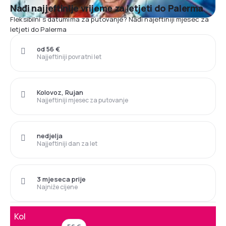
Nađi najjeftinije vrijeme za letjeti do Palerma
Fleksibilni s datumima za putovanje? Nađi najeftiniji mjesec za
letjeti do Palerma
od 56 €
Najjeftiniji povratni let
Kolovoz, Rujan
Najjeftiniji mjesec za putovanje
nedjelja
Najjeftiniji dan za let
3 mjeseca prije
Najniže cijene
Kol