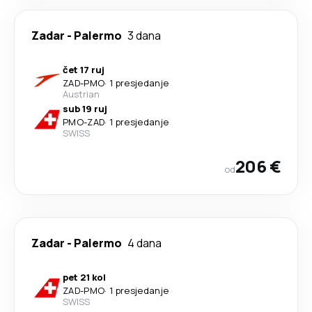
Zadar
-
Palermo
3 dana
čet 17 ruj
ZAD
-
PMO
·
1 presjedanje
Austrian
sub 19 ruj
PMO
-
ZAD
·
1 presjedanje
SWISS
206 €
od
Zadar
-
Palermo
4 dana
pet 21 kol
ZAD
-
PMO
·
1 presjedanje
SWISS