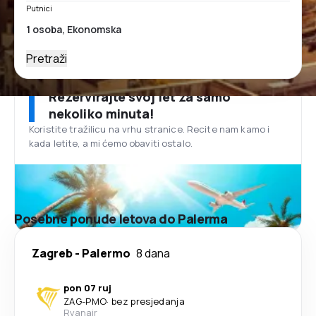
Putnici
Pretraži
Rezervirajte svoj let za samo
nekoliko minuta!
Koristite tražilicu na vrhu stranice. Recite nam kamo i
kada letite, a mi ćemo obaviti ostalo.
Posebne ponude letova do Palerma
Zagreb
-
Palermo
8 dana
pon 07 ruj
ZAG
-
PMO
·
bez presjedanja
Ryanair