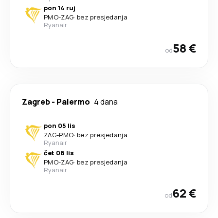
pon 14 ruj
PMO
-
ZAG
·
bez presjedanja
Ryanair
58 €
od
Zagreb
-
Palermo
4 dana
pon 05 lis
ZAG
-
PMO
·
bez presjedanja
Ryanair
čet 08 lis
PMO
-
ZAG
·
bez presjedanja
Ryanair
62 €
od