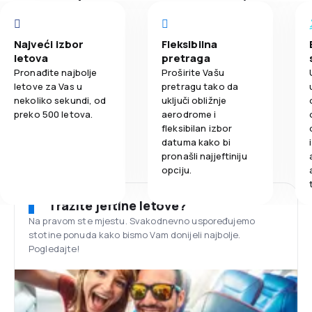
Najveći izbor
Fleksibilna
letova
pretraga
Pronađite najbolje
Proširite Vašu
letove za Vas u
pretragu tako da
nekoliko sekundi, od
uključi obližnje
preko 500 letova.
aerodrome i
fleksibilan izbor
datuma kako bi
pronašli najjeftiniju
opciju.
Tražite jeftine letove?
Na pravom ste mjestu. Svakodnevno uspoređujemo
stotine ponuda kako bismo Vam donijeli najbolje.
Pogledajte!