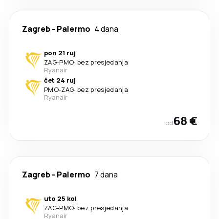
Zagreb
-
Palermo
4 dana
pon 21 ruj
ZAG
-
PMO
·
bez presjedanja
Ryanair
čet 24 ruj
PMO
-
ZAG
·
bez presjedanja
Ryanair
68 €
od
Zagreb
-
Palermo
7 dana
uto 25 kol
ZAG
-
PMO
·
bez presjedanja
Ryanair