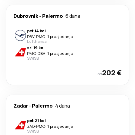
Dubrovnik
-
Palermo
6 dana
pet 14 kol
DBV
-
PMO
·
1 presjedanje
Lufthansa
sri 19 kol
PMO
-
DBV
·
1 presjedanje
SWISS
202 €
od
Zadar
-
Palermo
4 dana
pet 21 kol
ZAD
-
PMO
·
1 presjedanje
SWISS