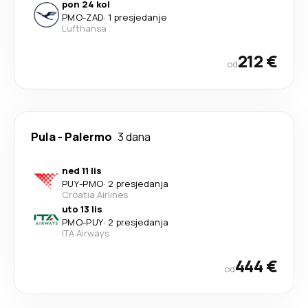
pon 24 kol
PMO
-
ZAD
·
1 presjedanje
Lufthansa
212 €
od
Pula
-
Palermo
3 dana
ned 11 lis
PUY
-
PMO
·
2 presjedanja
Croatia Airlines
uto 13 lis
PMO
-
PUY
·
2 presjedanja
ITA Airways
444 €
od