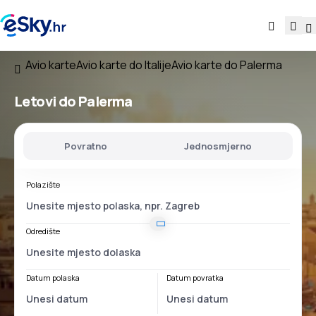
Avio karte
Avio karte do Italije
Avio karte do Palerma
Letovi do Palerma
Povratno
Jednosmjerno
Polazište
Odredište
Datum polaska
Datum povratka