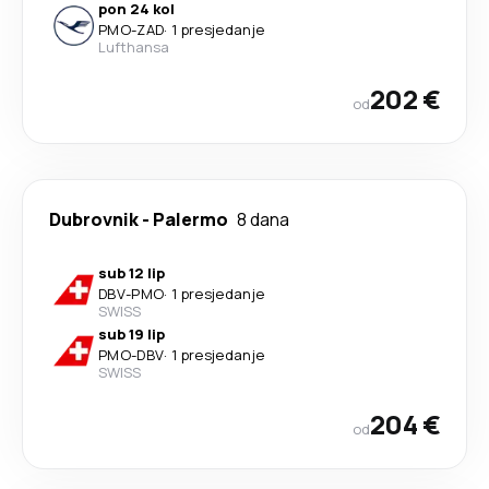
pon 24 kol
PMO
-
ZAD
·
1 presjedanje
Lufthansa
202 €
od
Dubrovnik
-
Palermo
8 dana
sub 12 lip
DBV
-
PMO
·
1 presjedanje
SWISS
sub 19 lip
PMO
-
DBV
·
1 presjedanje
SWISS
204 €
od