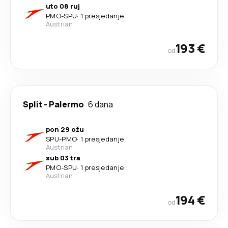
uto 08 ruj
PMO
-
SPU
·
1 presjedanje
Austrian
193 €
od
Split
-
Palermo
6 dana
pon 29 ožu
SPU
-
PMO
·
1 presjedanje
Austrian
sub 03 tra
PMO
-
SPU
·
1 presjedanje
Austrian
194 €
od