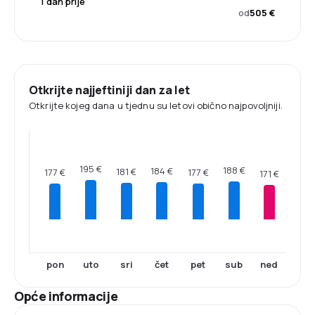
1 dan prije
od
505 €
Otkrijte najjeftiniji dan za let
Otkrijte kojeg dana u tjednu su letovi obično najpovoljniji.
195 €
188 €
184 €
181 €
177 €
177 €
171 €
pon
uto
sri
čet
pet
sub
ned
Opće informacije