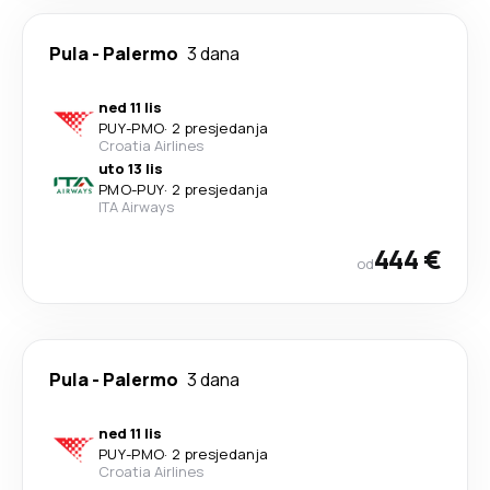
Pula
-
Palermo
3 dana
ned 11 lis
PUY
-
PMO
·
2 presjedanja
Croatia Airlines
uto 13 lis
PMO
-
PUY
·
2 presjedanja
ITA Airways
444 €
od
Pula
-
Palermo
3 dana
ned 11 lis
PUY
-
PMO
·
2 presjedanja
Croatia Airlines