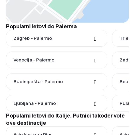
Popularni letovi do Palerma
Zagreb - Palermo
Triest
Venecija - Palermo
Zadar 
Budimpešta - Palermo
Beogra
Ljubljana - Palermo
Pula -
Popularni letovi do Italije. Putnici također vole
ove destinacije
Avio karte za Rim
Avio k