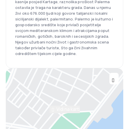
kasnije posjed Kartage, raznolika prošlost Palerma
ostavila je traga na karakteru grada. Danas u njemu
živi oko 676.000 ljudi koji govore talijanski i lokalni
sicilijanski dijalekt, palermitano. Palermo je kulturno i
gospodarsko središte koje privlači posjetitelje
svojom mediteranskom klimom i atrakcijama poput
romaničkih, gotičkih, baroknih i secesijskih zgrada.
Njegov užurbani noćni život i gastronomska scena
također privlače turiste, što ga čini živahnim
odredištem tijekom cijele godine.
Vidi na karti