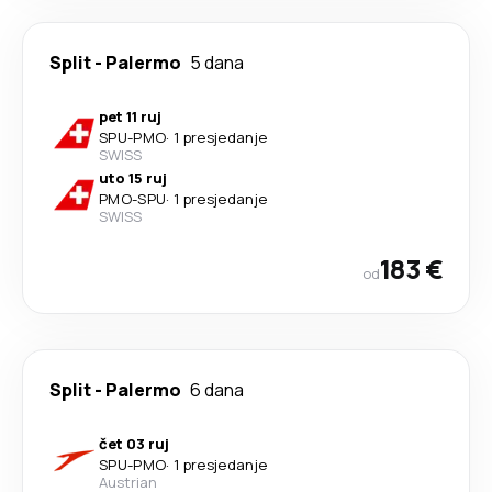
Split
-
Palermo
5 dana
pet 11 ruj
SPU
-
PMO
·
1 presjedanje
SWISS
uto 15 ruj
PMO
-
SPU
·
1 presjedanje
SWISS
183 €
od
Split
-
Palermo
6 dana
čet 03 ruj
SPU
-
PMO
·
1 presjedanje
Austrian