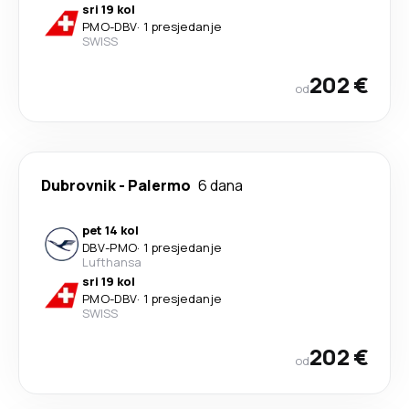
sri 19 kol
PMO
-
DBV
·
1 presjedanje
SWISS
202 €
od
Dubrovnik
-
Palermo
6 dana
pet 14 kol
DBV
-
PMO
·
1 presjedanje
Lufthansa
sri 19 kol
PMO
-
DBV
·
1 presjedanje
SWISS
202 €
od