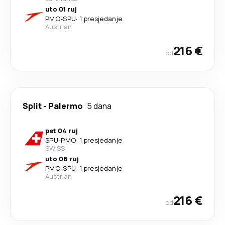
uto 01 ruj
PMO
-
SPU
·
1 presjedanje
Austrian
216 €
od
Split
-
Palermo
5 dana
pet 04 ruj
SPU
-
PMO
·
1 presjedanje
SWISS
uto 08 ruj
PMO
-
SPU
·
1 presjedanje
Austrian
216 €
od