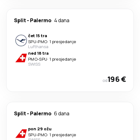
Split
-
Palermo
4 dana
čet 15 tra
SPU
-
PMO
·
1 presjedanje
Lufthansa
ned 18 tra
PMO
-
SPU
·
1 presjedanje
SWISS
196 €
od
Split
-
Palermo
6 dana
pon 29 ožu
SPU
-
PMO
·
1 presjedanje
SWISS