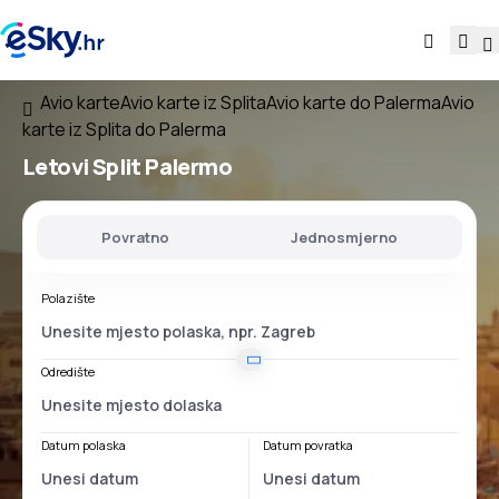
Avio karte
Avio karte iz Splita
Avio karte do Palerma
Avio
karte iz Splita do Palerma
Letovi
Split Palermo
Povratno
Jednosmjerno
Polazište
Odredište
Datum polaska
Datum povratka