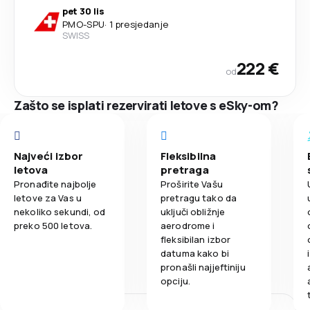
pet 30 lis
PMO
-
SPU
·
1 presjedanje
SWISS
222 €
od
Zašto se isplati rezervirati letove s eSky-om?
Najveći izbor
Fleksibilna
letova
pretraga
Pronađite najbolje
Proširite Vašu
letove za Vas u
pretragu tako da
nekoliko sekundi, od
uključi obližnje
preko 500 letova.
aerodrome i
fleksibilan izbor
datuma kako bi
pronašli najjeftiniju
opciju.