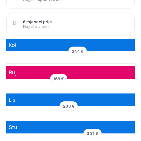
6 mjeseci prije
Najniže cijene
Kol
244 €
Ruj
169 €
Lis
208 €
Stu
307 €