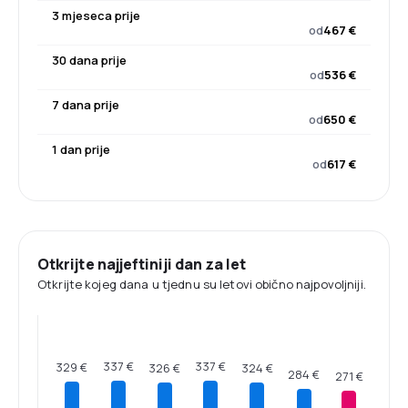
3 mjeseca prije
od
467 €
30 dana prije
od
536 €
7 dana prije
od
650 €
1 dan prije
od
617 €
Otkrijte najjeftiniji dan za let
Otkrijte kojeg dana u tjednu su letovi obično najpovoljniji.
337 €
337 €
329 €
326 €
324 €
284 €
271 €