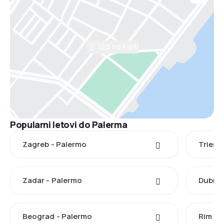
Vidi na karti
Popularni letovi do Palerma
Zagreb - Palermo
Triest
Zadar - Palermo
Dubrov
Beograd - Palermo
Rim - 