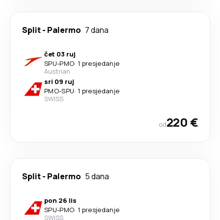
Split
-
Palermo
7 dana
čet 03 ruj
SPU
-
PMO
·
1 presjedanje
Austrian
sri 09 ruj
PMO
-
SPU
·
1 presjedanje
SWISS
220 €
od
Split
-
Palermo
5 dana
pon 26 lis
SPU
-
PMO
·
1 presjedanje
SWISS