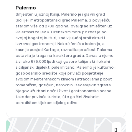
Palermo
Smješten u južnoj Italiji, Palermo je i glavni grad
Sicilije i metropolitanski grad Palerma. S poviješću
starom više od 2700 godina, ovaj grad smješten uz
Palermski zaljev u Tirenskom moru poznat je po
svojoj bogatoj kulturi, zadivljujućoj arhitekturi i
izvrsnoj gastronomiji. Nekoć fenička kolonija, a
kasnije posjed Kartage, raznolika prošlost Palerma
ostavila je traga na karakteru grada. Danas u njemu
živi oko 676.000 ljudi koji govore talijanski i lokalni
sicilijanski dijalekt, palermitano. Palermo je kulturno i
gospodarsko središte koje privlači posjetitelje
svojom mediteranskom klimom i atrakcijama poput
romaničkih, gotičkih, baroknih i secesijskih zgrada.
Njegov užurbani noćni život i gastronomska scena
također privlače turiste, što ga čini živahnim
odredištem tijekom cijele godine.