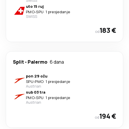
SWISS
uto 15 ruj
PMO
-
SPU
·
1 presjedanje
SWISS
183 €
od
Split
-
Palermo
6 dana
pon 29 ožu
SPU
-
PMO
·
1 presjedanje
Austrian
sub 03 tra
PMO
-
SPU
·
1 presjedanje
Austrian
194 €
od