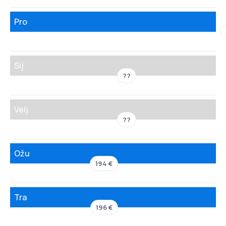
Pro
Sij
??
Velj
??
Ožu
194 €
Tra
196 €