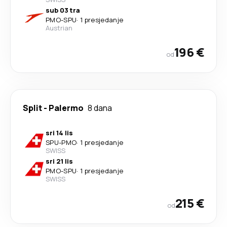
sub 03 tra
PMO
-
SPU
·
1 presjedanje
Austrian
196 €
od
Split
-
Palermo
8 dana
sri 14 lis
SPU
-
PMO
·
1 presjedanje
SWISS
sri 21 lis
PMO
-
SPU
·
1 presjedanje
SWISS
215 €
od