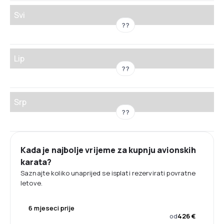
Svi
??
Lip
??
Srp
??
Kada je najbolje vrijeme za kupnju avionskih
karata?
Saznajte koliko unaprijed se isplati rezervirati povratne
letove.
6 mjeseci prije
od
426 €