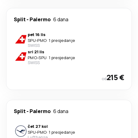
Split
-
Palermo
6 dana
pet 16 lis
SPU
-
PMO
·
1 presjedanje
SWISS
sri 21 lis
PMO
-
SPU
·
1 presjedanje
SWISS
215 €
od
Split
-
Palermo
6 dana
čet 27 kol
SPU
-
PMO
·
1 presjedanje
Lufthansa