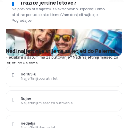
Tražite jeftine letove?
Na pravom ste mjestu. Svakodnevno uspoređujemo
stotine ponuda kako bismo Vam donijeli najbolje.
Pogledajte!
Nađi najjeftinije vrijeme za letjeti do Palerma
Fleksibilni s datumima za putovanje? Nađi najeftiniji mjesec za
letjeti do Palerma
od 169 €
Najjeftiniji povratni let
Rujan
Najjeftiniji mjesec za putovanje
nedjelja
Najjeftiniji dan za let