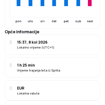
pon
uto
sri
čet
pet
sub
ned
Opće informacije
15:37, 8 kol 2026
Lokalno vrijeme (UTC+1)
1 h 25 min
Vrijeme trajanja leta iz Splita
EUR
Lokalna valuta