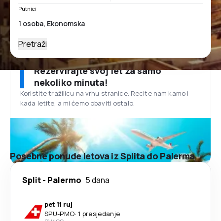
Putnici
Pretraži
Rezervirajte svoj let za samo
nekoliko minuta!
Koristite tražilicu na vrhu stranice. Recite nam kamo i
kada letite, a mi ćemo obaviti ostalo.
Posebne ponude letova iz Splita do Palerma
Split
-
Palermo
5 dana
pet 11 ruj
SPU
-
PMO
·
1 presjedanje