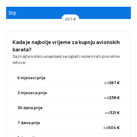
Srp
207 €
Kada je najbolje vrijeme za kupnju avionskih
karata?
Saznajte koliko unaprijed se isplati rezervirati povratne
letove.
6 mjeseci prije
od
267 €
3 mjeseca prije
od
238 €
30 dana prije
od
321 €
7 dana prije
od
504 €