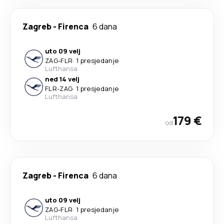
Zagreb
-
Firenca
6 dana
uto 09 velj
ZAG
-
FLR
·
1 presjedanje
Lufthansa
ned 14 velj
FLR
-
ZAG
·
1 presjedanje
Lufthansa
179 €
od
Zagreb
-
Firenca
6 dana
uto 09 velj
ZAG
-
FLR
·
1 presjedanje
Lufthansa