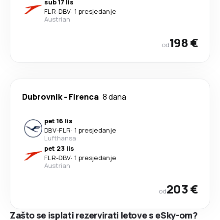
sub 17 lis
FLR
-
DBV
·
1 presjedanje
Austrian
198 €
od
Dubrovnik
-
Firenca
8 dana
pet 16 lis
DBV
-
FLR
·
1 presjedanje
Lufthansa
pet 23 lis
FLR
-
DBV
·
1 presjedanje
Austrian
203 €
od
Zašto se isplati rezervirati letove s eSky-om?