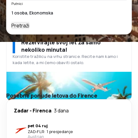
Putnici
Pretraži
Rezervirajte svoj let za samo
nekoliko minuta!
Koristite tražilicu na vrhu stranice. Recite nam kamo i
kada letite, a mi ćemo obaviti ostalo.
Posebne ponude letova do Firence
Zadar
-
Firenca
3 dana
pet 04 ruj
ZAD
-
FLR
·
1 presjedanje
Austrian