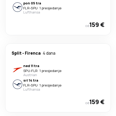
pon 05 tra
FLR
-
SPU
·
1 presjedanje
Lufthansa
159 €
od
Split
-
Firenca
4 dana
ned 11 tra
SPU
-
FLR
·
1 presjedanje
Austrian
sri 14 tra
FLR
-
SPU
·
1 presjedanje
Lufthansa
159 €
od