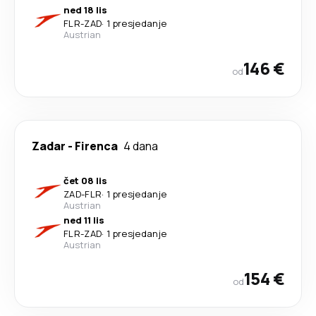
ned 18 lis
FLR
-
ZAD
·
1 presjedanje
Austrian
146 €
od
Zadar
-
Firenca
4 dana
čet 08 lis
ZAD
-
FLR
·
1 presjedanje
Austrian
ned 11 lis
FLR
-
ZAD
·
1 presjedanje
Austrian
154 €
od