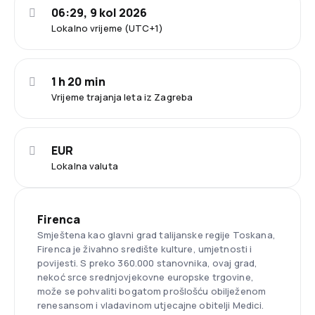
06:29, 9 kol 2026
Lokalno vrijeme (UTC+1)
1 h 20 min
Vrijeme trajanja leta iz Zagreba
EUR
Lokalna valuta
Firenca
Smještena kao glavni grad talijanske regije Toskana,
Firenca je živahno središte kulture, umjetnosti i
povijesti. S preko 360.000 stanovnika, ovaj grad,
nekoć srce srednjovjekovne europske trgovine,
može se pohvaliti bogatom prošlošću obilježenom
renesansom i vladavinom utjecajne obitelji Medici.