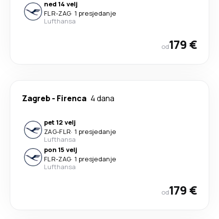
ned 14 velj
FLR
-
ZAG
·
1 presjedanje
Lufthansa
179 €
od
Zagreb
-
Firenca
4 dana
pet 12 velj
ZAG
-
FLR
·
1 presjedanje
Lufthansa
pon 15 velj
FLR
-
ZAG
·
1 presjedanje
Lufthansa
179 €
od