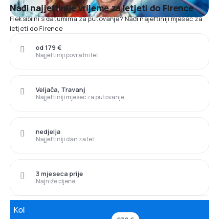
Nađi najjeftinije vrijeme za letjeti do Firence
Fleksibilni s datumima za putovanje? Nađi najeftiniji mjesec za
letjeti do Firence
od 179 €
Najjeftiniji povratni let
Veljača, Travanj
Najjeftiniji mjesec za putovanje
nedjelja
Najjeftiniji dan za let
3 mjeseca prije
Najniže cijene
Kol