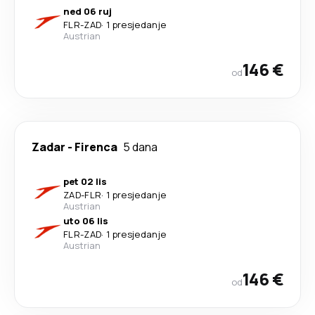
ned 06 ruj
FLR
-
ZAD
·
1 presjedanje
Austrian
146 €
od
Zadar
-
Firenca
5 dana
pet 02 lis
ZAD
-
FLR
·
1 presjedanje
Austrian
uto 06 lis
FLR
-
ZAD
·
1 presjedanje
Austrian
146 €
od