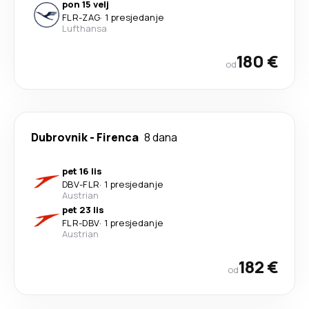
pon 15 velj
FLR
-
ZAG
·
1 presjedanje
Lufthansa
180 €
od
Dubrovnik
-
Firenca
8 dana
pet 16 lis
DBV
-
FLR
·
1 presjedanje
Austrian
pet 23 lis
FLR
-
DBV
·
1 presjedanje
Austrian
182 €
od