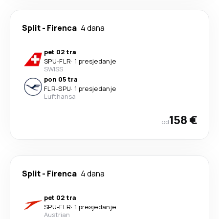
Split
-
Firenca
4 dana
pet 02 tra
SPU
-
FLR
·
1 presjedanje
SWISS
pon 05 tra
FLR
-
SPU
·
1 presjedanje
Lufthansa
158 €
od
Split
-
Firenca
4 dana
pet 02 tra
SPU
-
FLR
·
1 presjedanje
Austrian