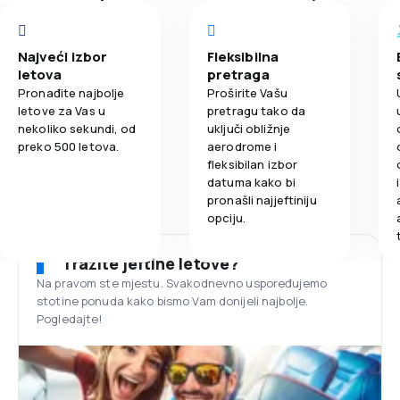
Najveći izbor
Fleksibilna
letova
pretraga
Pronađite najbolje
Proširite Vašu
letove za Vas u
pretragu tako da
nekoliko sekundi, od
uključi obližnje
preko 500 letova.
aerodrome i
fleksibilan izbor
datuma kako bi
pronašli najjeftiniju
opciju.
Tražite jeftine letove?
Na pravom ste mjestu. Svakodnevno uspoređujemo
stotine ponuda kako bismo Vam donijeli najbolje.
Pogledajte!