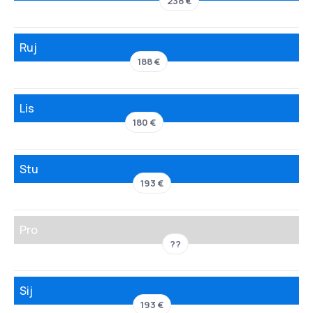
238 €
Ruj
188 €
Lis
180 €
Stu
193 €
Pro
??
Sij
193 €