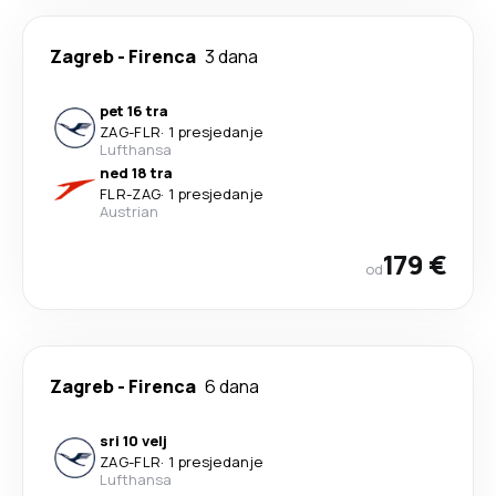
Zagreb
-
Firenca
3 dana
pet 16 tra
ZAG
-
FLR
·
1 presjedanje
Lufthansa
ned 18 tra
FLR
-
ZAG
·
1 presjedanje
Austrian
179 €
od
Zagreb
-
Firenca
6 dana
sri 10 velj
ZAG
-
FLR
·
1 presjedanje
Lufthansa