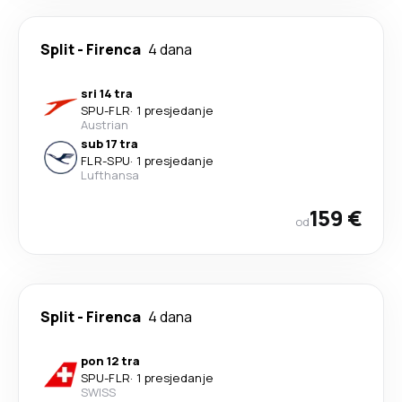
Split
-
Firenca
4 dana
sri 14 tra
SPU
-
FLR
·
1 presjedanje
Austrian
sub 17 tra
FLR
-
SPU
·
1 presjedanje
Lufthansa
159 €
od
Split
-
Firenca
4 dana
pon 12 tra
SPU
-
FLR
·
1 presjedanje
SWISS