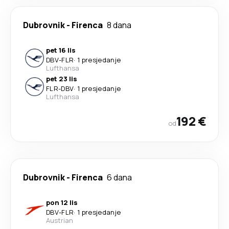
Dubrovnik
-
Firenca
8 dana
pet 16 lis
DBV
-
FLR
·
1 presjedanje
Lufthansa
pet 23 lis
FLR
-
DBV
·
1 presjedanje
Lufthansa
192 €
od
Dubrovnik
-
Firenca
6 dana
pon 12 lis
DBV
-
FLR
·
1 presjedanje
Austrian