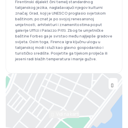
Firentinski dijalekt čini temelj standardnog
talijanskog jezika, naglašavajući njegov kulturni
značaj. Grad, koji je UNESCO proglasio svjetskom
baštinom, poznat je po svojoj renesansnoj
umjetnosti, arhitekturi i znamenitostima poput
galerije Uffizi i Palazzo Pitti. Zbog te umjetničke
baštine Forbes ga je svrstao među najljepše gradove
svijeta. Osim toga, Firenca igra ključnu ulogu u
talijanskoj modi i služi kao glavno gospodarsko i
turističko središte. Posjetite ga tijekom proljeća ili
jeseni radi blažih temperatura i manje gužve.
Vidi na karti