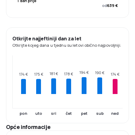
1 dan prije
od
639 €
Otkrijte najjeftiniji dan za let
Otkrijte kojeg dana u tjednu su letovi obično najpovoljniji.
194 €
190 €
181 €
178 €
175 €
174 €
174 €
pon
uto
sri
čet
pet
sub
ned
Opće informacije