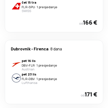
čet 15 tra
FLR
-
SPU
·
1 presjedanje
SWISS
166 €
od
Dubrovnik
-
Firenca
8 dana
pet 16 lis
DBV
-
FLR
·
1 presjedanje
Austrian
pet 23 lis
FLR
-
DBV
·
1 presjedanje
Lufthansa
171 €
od