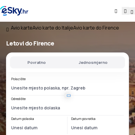
Avio karte
Avio karte do Italije
Avio karte do Firence
Letovi do Firence
Povratno
Jednosmjerno
Polazište
Odredište
Datum polaska
Datum povratka