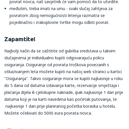
povrat novca, naš savjetnik će vam pomoći da to utvrdite.
međutim, treba imati na umu - svaki slučaj zahtjeva za
povratom zbog nemogućnosti letenja razmatra se
pojedinačno i zrakoplovne tvrtke mogu odbiti povrat.
Zapamtite!
Najbolji način da se zaštitite od gubitka sredstava u takvim
slučajevima je individualno kupiti odgovarajuću policu
osiguranja. Osiguranje od povrata troškova povezanih s
otkazivanjem leta možete kupiti na našoj web stranici u kartici
"Osiguranja". Takvo osiguranje mora se kupiti najkasnije u roku
do 5 dana od datuma izdavanja karte, rezervacije smještaja i
plaćanja dijela ili cjelokupne naknade, ipak najkasnije 1 dan prije
datuma koji je na karti navedena kao početak putovanja, te
najkasnije 1 dan prije planiranog početka boravka u hotelu.
Možete očekivati do 5000 eura povrata novca.