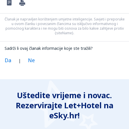
Članak je napravljen korištenjem umjetne inteligencije. Savjeti i preporuke
u ovom članku i povezanim člancima su isključivo informativnog i
pomoćnog karaktera i ne mogu biti osnova za bilo kakve zahtjeve protiv
{siteName}.
Sadrži li ovaj članak informacije koje ste tražili?
Da
Ne
|
Po mom mišljenu, ovaj članak:
Je nejasan
Uštedite vrijeme i novac.
Sadrži netočne podatke
Rezervirajte Let+Hotel na
Ne pokriva temu
Je predug
eSky.hr!
Pošalji