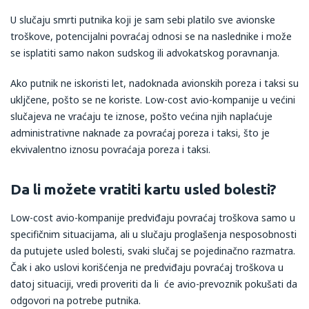
U slučaju smrti putnika koji je sam sebi platilo sve avionske
troškove, potencijalni povraćaj odnosi se na naslednike i može
se isplatiti samo nakon sudskog ili advokatskog poravnanja.
Ako putnik ne iskoristi let, nadoknada avionskih poreza i taksi su
ukljčene, pošto se ne koriste. Low-cost avio-kompanije u većini
slučajeva ne vraćaju te iznose, pošto većina njih naplaćuje
administrativne naknade za povraćaj poreza i taksi, što je
ekvivalentno iznosu povraćaja poreza i taksi.
Da li možete vratiti kartu usled bolesti?
Low-cost avio-kompanije predviđaju povraćaj troškova samo u
specifičnim situacijama, ali u slučaju proglašenja nesposobnosti
da putujete usled bolesti, svaki slučaj se pojedinačno razmatra.
Čak i ako uslovi korišćenja ne predviđaju povraćaj troškova u
datoj situaciji, vredi proveriti da li će avio-prevoznik pokušati da
odgovori na potrebe putnika.