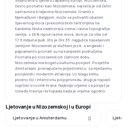
Smještena u sjeverozapadnoj Europi, Nizozemska,
često poznata i kao Nizozemska, najveća je od četiri
sastavnice Kraljevine Nizozemske. Graniči s
Njemačkom i Belgijom, može se pohvaliti obalom
Sjevernog mora i prekomorskim teritorijima na
Karibima. Niska nadmorska visina i ravna topografija
zemlje, s 26% ispod razine mora, dom je za više od
17,9 milijuna ljudi, što je čini 33. najgušće naseljenom
zemljom. Nizozemski je službeni jezik, a engleski i
papiamento priznati su na karipskim područjima.
Poznata po nizozemskom zlatnom dobu,
Nizozemska ima bogatu kulturnu povijest. Posjetite
Amsterdam, prenapučenu prijestolnicu, za mješavinu
povijesnih i modernih atrakcija. Uz blagu klimu,
plodno tlo i intenzivnu poljoprivredu, drugi je najveći
svjetski izvoznik hrane. Najbolje vrijeme za posjet je
između travnja i listopada kada je vrijeme ugodno.
Ljetovanje u Nizozemskoj i u Europi
Ljetovanje u Amsterdamu
Ljetov