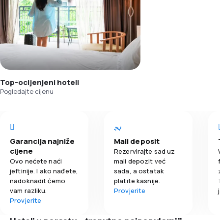
Top-ocijenjeni hoteli
Pogledajte cijenu
Garancija najniže
Mali deposit
cijene
Rezervirajte sad uz
Ovo nećete naći
mali depozit već
jeftinije. I ako nađete,
sada, a ostatak
nadoknadit ćemo
platite kasnije.
vam razliku.
Provjerite
Provjerite