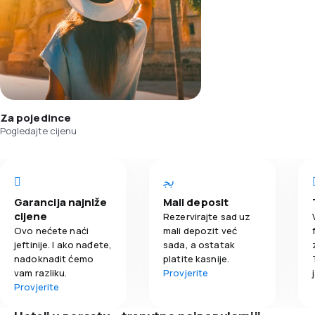
Za pojedince
Pogledajte cijenu
Garancija najniže
Mali deposit
cijene
Rezervirajte sad uz
Ovo nećete naći
mali depozit već
jeftinije. I ako nađete,
sada, a ostatak
nadoknadit ćemo
platite kasnije.
vam razliku.
Provjerite
Provjerite