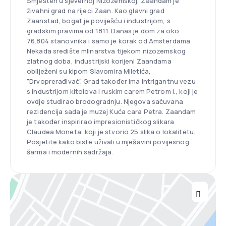
Smješten u sjevernoj Nizozemskoj, Zaandam je
živahni grad na rijeci Zaan. Kao glavni grad
Zaanstad, bogat je poviješću i industrijom, s
gradskim pravima od 1811. Danas je dom za oko
76.804 stanovnika i samo je korak od Amsterdama.
Nekada središte mlinarstva tijekom nizozemskog
zlatnog doba, industrijski korijeni Zaandama
obilježeni su kipom Slavomira Miletića,
"Drvoprerađivač". Grad također ima intrigantnu vezu
s industrijom kitolova i ruskim carem Petrom I., koji je
ovdje studirao brodogradnju. Njegova sačuvana
rezidencija sada je muzej Kuća cara Petra. Zaandam
je također inspirirao impresionističkog slikara
Claudea Moneta, koji je stvorio 25 slika o lokalitetu.
Posjetite kako biste uživali u mješavini povijesnog
šarma i modernih sadržaja.