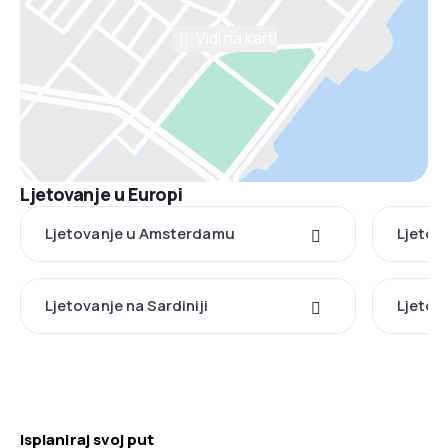
Vidi na karti
Ljetovanje u Europi
Ljetovanje u Amsterdamu
Ljetov
Ljetovanje na Sardiniji
Ljetov
Isplaniraj svoj put