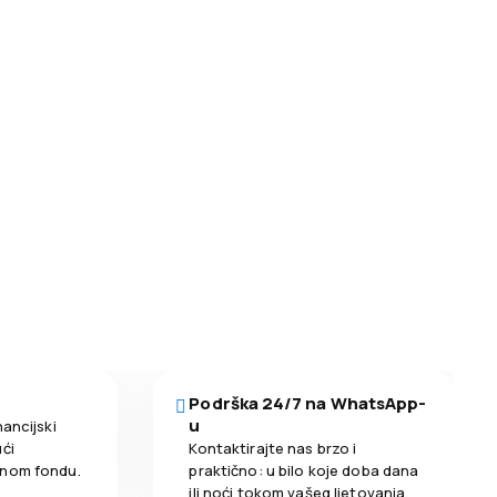
Podrška 24/7 na WhatsApp-
u
nancijski
ći
Kontaktirajte nas brzo i
enom fondu.
praktično: u bilo koje doba dana
ili noći tokom vašeg ljetovanja.