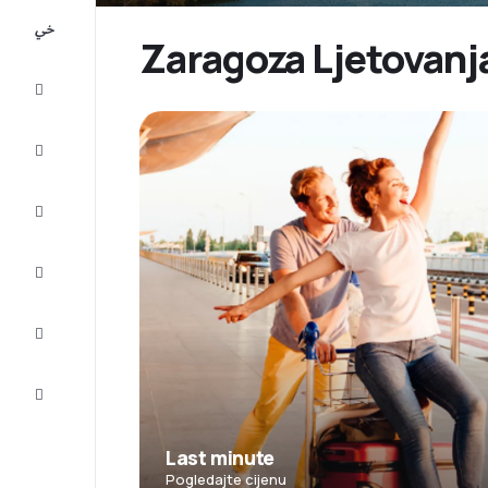
All-
inclusive
Zaragoza Ljetovanja:
Putovanje
Smještaj
Prilike
Dovršite
putovanje
Inspiracija
i savjeti
Služba
za
korisnike
Last minute
Pogledajte cijenu