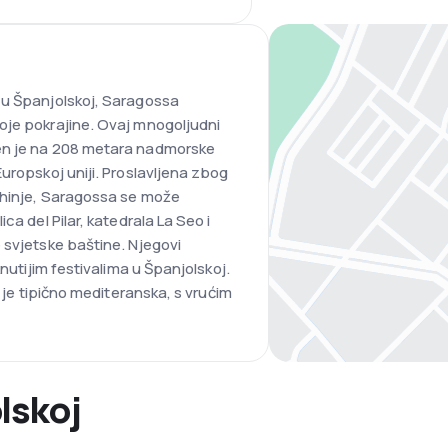
 u Španjolskoj, Saragossa
oje pokrajine. Ovaj mnogoljudni
en je na 208 metara nadmorske
uropskoj uniji. Proslavljena zbog
kuhinje, Saragossa se može
ca del Pilar, katedrala La Seo i
 svjetske baštine. Njegovi
knutijim festivalima u Španjolskoj.
i je tipično mediteranska, s vrućim
lskoj