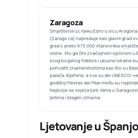
Zaragoza
Smještena uz rijeku Ebro u srcu Aragona
(Zaragoza) napreduje kao glavni grad sv
grad s preko 675.000 stanovnika smješt
visine, što ga čini značajnom općinom u E
svog bogatog folklora i ukusne lokalne 
pohvaliti znamenitostima kao što su Basíli
palača Aljafería, a sve su dio UNESCO-ve
godišnji Fiestas del Pilar među su najista
Najbolje se osjeća ljeti, klima u Saragoss
ljetima i blagim zimama.
Ljetovanje u Španjo