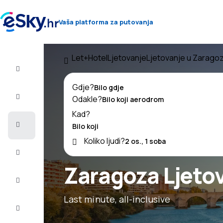
Vaša platforma za putovanja
Let+Hotel
Ljetovanje
Ljetovanje u Zaragoz
Let+Hotel
Gdje?
Avio
Odakle?
Karte
Kad?
Ljetovanje
Koliko ljudi?
Ljeto
2026
Zaragoza Ljeto
Zima
2026/27
Last minute, all-inclusive
Last
minute