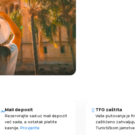
Mali deposit
TFG zaštita
Rezervirajte sad uz mali depozit
Vaše putovanje je fi
već sada, a ostatak platite
zaštićeno zahvaljuju
kasnije.
Provjerite
Turističkom jamstv