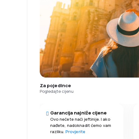
Za pojedince
Pogledajte cijenu
Garancija najniže cijene
Ovo nećete naći jeftinije. I ako
nađete, nadoknadit ćemo vam
razliku.
Provjerite