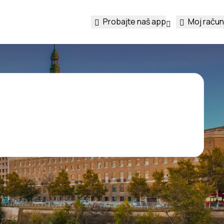
Probajte naš app
Moj račun